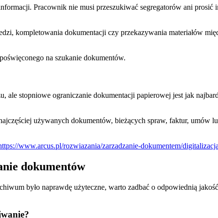
ormacji. Pracownik nie musi przeszukiwać segregatorów ani prosić inn
iedzi, kompletowania dokumentacji czy przekazywania materiałów mię
su poświęconego na szukanie dokumentów.
azu, ale stopniowe ograniczanie dokumentacji papierowej jest jak na
 najczęściej używanych dokumentów, bieżących spraw, faktur, umów lu
https://www.arcus.pl/rozwiazania/zarzadzanie-dokumentem/digitalizac
wanie dokumentów
hiwum było naprawdę użyteczne, warto zadbać o odpowiednią jakość 
iwanie?