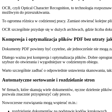
OCR, czyli Optical Character Recognition, to technologia rozpozna
możliwym do przeszukiwania.
To ogromna różnica w codziennej pracy. Zamiast otwierać kolejne pl
OCR szczególnie przydaje się w dużych archiwach, gdzie liczba dokum
Kompresja i optymalizacja plików PDF bez utraty jak
Dokumenty PDF powinny być czytelne, ale jednocześnie nie mogą zajm
Dlatego ważna jest kompresja i optymalizacja plików. Dobre oprogr
szybsze do otwierania i wygodniejsze w codziennym obiegu.
Warto szczególnie zadbać o odpowiednie ustawienia skanowania, takie
Automatyczne sortowanie i rozdzielanie stron
W firmach, które skanują wiele dokumentów, ręczne dzielenie plik
pozwala znacznie przyspieszyć cały proces.
Nowoczesne rozwiązania mogą wspierać m.in.:
rozdzielanie dokumentów na podstawie kodów kreskowych,