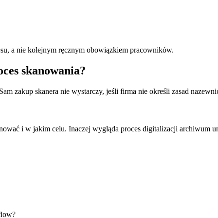
esu, a nie kolejnym ręcznym obowiązkiem pracowników.
oces skanowania?
am zakup skanera nie wystarczy, jeśli firma nie określi zasad nazew
nować i w jakim celu. Inaczej wygląda proces digitalizacji archiwum um
flow?