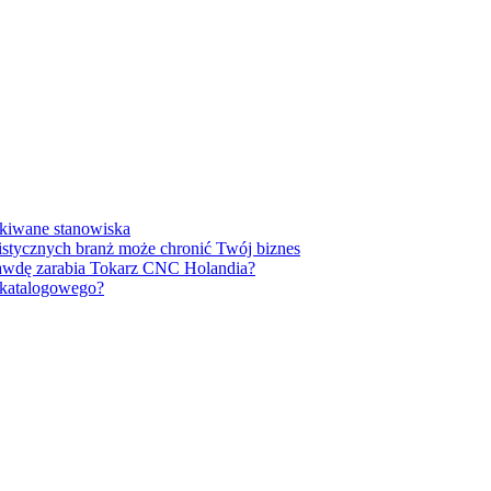
ukiwane stanowiska
listycznych branż może chronić Twój biznes
prawdę zarabia Tokarz CNC Holandia?
u katalogowego?