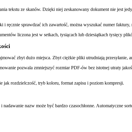
wania tekstu ze skanów. Dzięki niej zeskanowany dokument nie jest je
iki i ręcznie sprawdzać ich zawartość, można wyszukać numer faktury, 
entów liczona jest w setkach, tysiącach lub dziesiątkach tysięcy plik
ości
ować zbyt dużo miejsca. Zbyt ciężkie pliki utrudniają przesyłanie, a
amowanie pozwala zmniejszyć rozmiar PDF-ów bez istotnej utraty jako
 jak rozdzielczość, tryb koloru, format zapisu i poziom kompresji.
ów i nadawanie nazw może być bardzo czasochłonne. Automatyczne sor