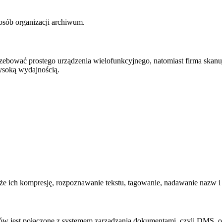
posób organizacji archiwum.
trzebować prostego urządzenia wielofunkcyjnego, natomiast firma ska
ysoką wydajnością.
że ich kompresję, rozpoznawanie tekstu, tagowanie, nadawanie nazw 
w jest połączone z systemem zarządzania dokumentami, czyli DMS, or