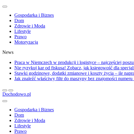
Gospodarka i Biznes
Dom
Zdrowie i Moda
Lifestyle
Prawo
Motoryzacja
News
Praca w Niemczech w produkcji i logistyce – najczęściej posz
Nie ryzykuj kar od fiskusa! Zobacz, jak księgowość dla specja
Stawki godzinowe, dodatki zmianowe i koszty życia – ile na
Jak znaleźć właściwy filtr do maszyny bez znajomości numer
Dochodowo.pl
Gospodarka i Biznes
Dom
Zdrowie i Moda
Lifestyle
Prawo