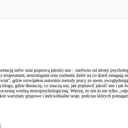
retacją snów oraz poprawą jakości snu – zarówno od strony psychologic
 terapeutami, neurologami oraz osobami, które na co dzień zmagają s
t”, gdzie rozwijałem autorskie metody pracy ze snem, uwzględniając
a blogu, gdzie tłumaczę, co znaczą sny, jak poprawić jakość snu i j
woczesną wiedzą neuropsychologiczną. Wierzę, że sen to nie tylko „o
 także warsztaty grupowe i indywidualne sesje, podczas których pomag
u