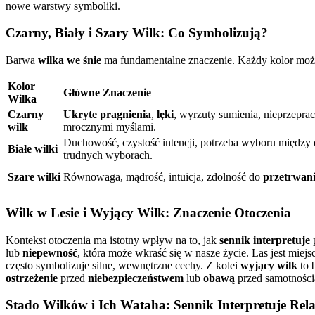
nowe warstwy symboliki.
Czarny, Biały i Szary Wilk: Co Symbolizują?
Barwa
wilka we śnie
ma fundamentalne znaczenie. Każdy kolor może 
Kolor
Główne Znaczenie
Wilka
Czarny
Ukryte pragnienia
,
lęki
, wyrzuty sumienia, nieprzepr
wilk
mrocznymi myślami.
Duchowość, czystość intencji, potrzeba wyboru między
Białe wilki
trudnych wyborach.
Szare wilki
Równowaga, mądrość, intuicja, zdolność do
przetrwan
Wilk w Lesie i Wyjący Wilk: Znaczenie Otoczenia
Kontekst otoczenia ma istotny wpływ na to, jak
sennik interpretuje
p
lub
niepewność
, która może wkraść się w nasze życie. Las jest miej
często symbolizuje silne, wewnętrzne cechy. Z kolei
wyjący wilk
to 
ostrzeżenie
przed
niebezpieczeństwem
lub
obawą
przed samotności
Stado Wilków i Ich Wataha: Sennik Interpretuje Rela