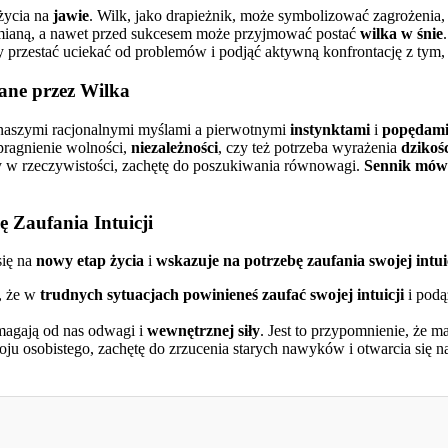
życia na
jawie
. Wilk, jako drapieżnik, może symbolizować zagrożenia,
zmianą, a nawet przed sukcesem może przyjmować postać
wilka w śnie
 by przestać uciekać od problemów i podjąć aktywną konfrontację z tym,
ane przez Wilka
aszymi racjonalnymi myślami a pierwotnymi
instynktami
i
popędam
pragnienie wolności,
niezależności
, czy też potrzeba wyrażenia
dzikoś
y w rzeczywistości, zachętę do poszukiwania równowagi.
Sennik mów
 Zaufania Intuicji
się na
nowy etap życia
i
wskazuje na potrzebę zaufania
swojej intui
, że w
trudnych sytuacjach
powinieneś zaufać swojej intuicji
i podą
agają od nas odwagi i
wewnętrznej siły
. Jest to przypomnienie, że m
oju osobistego, zachętę do zrzucenia starych nawyków i otwarcia się 