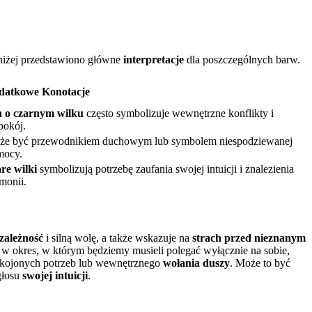
oniżej przedstawiono główne
interpretacje
dla poszczególnych barw.
datkowe Konotacje
n o czarnym wilku
często symbolizuje wewnętrzne konflikty i
pokój.
że być przewodnikiem duchowym lub symbolem niespodziewanej
mocy.
re wilki
symbolizują potrzebę zaufania swojej intuicji i znalezienia
monii.
zależność
i silną wolę, a także wskazuje na
strach przed nieznanym
 okres, w którym będziemy musieli polegać wyłącznie na sobie,
okojonych potrzeb lub wewnętrznego
wołania duszy
. Może to być
głosu
swojej intuicji
.