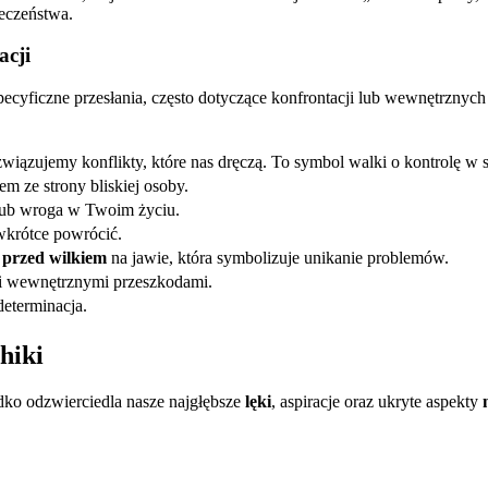
eczeństwa.
acji
pecyficzne przesłania, często dotyczące konfrontacji lub wewnętrznyc
ozwiązujemy konflikty, które nas dręczą. To symbol walki o kontrolę w
m ze strony bliskiej osoby.
lub wroga w Twoim życiu.
wkrótce powrócić.
 przed wilkiem
na jawie, która symbolizuje unikanie problemów.
i wewnętrznymi przeszkodami.
eterminacja.
hiki
dko odzwierciedla nasze najgłębsze
lęki
, aspiracje oraz ukryte aspekty