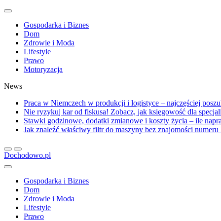
Gospodarka i Biznes
Dom
Zdrowie i Moda
Lifestyle
Prawo
Motoryzacja
News
Praca w Niemczech w produkcji i logistyce – najczęściej posz
Nie ryzykuj kar od fiskusa! Zobacz, jak księgowość dla specja
Stawki godzinowe, dodatki zmianowe i koszty życia – ile na
Jak znaleźć właściwy filtr do maszyny bez znajomości numer
Dochodowo.pl
Gospodarka i Biznes
Dom
Zdrowie i Moda
Lifestyle
Prawo