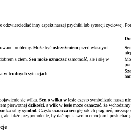
odzwierciedlać inny aspekt naszej psychiki lub sytuacji życiowej. P
Do
acowane problemy. Może być
ostrzeżeniem
przed własnymi
Se
nie
 dobrem a złem.
Sen może oznaczać
samotność, ale i siłę w
Mo
po
Sza
ia w trudnych
sytuacjach.
har
ojawienie się wilka.
Sen o wilku w lesie
często symbolizuje naszą
nie
scem pierwotnej
dzikości
, a
wilk w lesie
może oznaczać, że wchodzimy w
bardzo silny
symbol
. Często
oznacza sen
głębokich pragnień, niezasp
ą, ale także przypomnienie, by dać upust swoim emocjom i posłuchać 
cje