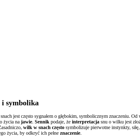
 i symbolika
ę w snach jest często sygnałem o głębokim, symbolicznym znaczeniu. O
o życia na
jawie
.
Sennik
podaje, że
interpretacja
snu o wilku jest zło
Zasadniczo,
wilk w snach często
symbolizuje pierwotne instynkty, siłę,
go życia, by odkryć ich pełne
znaczenie
.