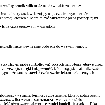
ów
według
sennik wilk
może mieć dwojakie znaczenie:
Jest to
dobry znak
wskazujący na poczucie przynależności.
ą ze strony otoczenia. Może to być
ostrzeżenie
przed potencjalnymi
wienia czoła
grupowym wyzwaniom.
wierciedla nasze wewnętrzne podejście do wyzwań i emocji.
u atakującym
może symbolizować poczucie zagrożenia,
obawę
przed
asze wewnętrzne
lęki
i
niepewność
, które mogą się materializować.
 sygnał, że zamiast
stawiać czoła swoim
lękom
, próbujemy ich
mbolizujący wsparcie, lojalność i zrozumienie, którego potrzebujemy
szczesz wilka
we śnie,
sen oznacza
Twoją zdolność do
 znaleźć równowagę i akceptację
swojej intuicji
i
instynktu
. Taka