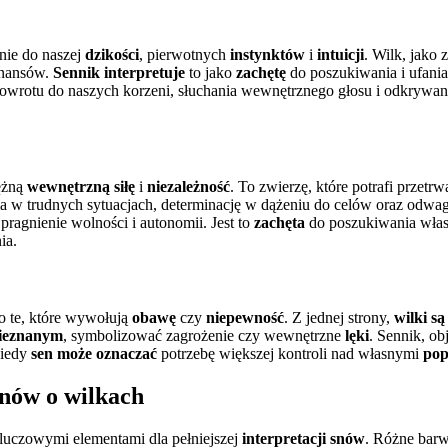
nie do naszej
dzikości
, pierwotnych
instynktów
i
intuicji
. Wilk, jako 
wenansów.
Sennik interpretuje
to jako
zachętę
do poszukiwania i ufani
wrotu do naszych korzeni, słuchania wewnętrznego głosu i odkrywania
ężną
wewnętrzną siłę
i
niezależność
. To zwierzę, które potrafi przet
ia w trudnych sytuacjach, determinację w dążeniu do celów oraz odw
pragnienie wolności i autonomii. Jest to
zachęta
do poszukiwania własne
ia.
o te, które wywołują
obawę
czy
niepewność
. Z jednej strony,
wilki są
nieznanym
, symbolizować zagrożenie czy wewnętrzne
lęki
. Sennik, ob
kiedy
sen może oznaczać
potrzebę większej kontroli nad własnymi
po
snów o wilkach
kluczowymi elementami dla pełniejszej
interpretacji snów
. Różne barw