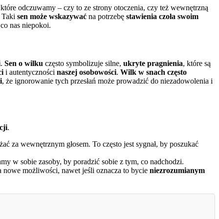
 które odczuwamy – czy to ze strony otoczenia, czy też wewnętrzną
. Taki
sen może wskazywać
na potrzebę
stawienia czoła swoim
 co nas niepokoi.
i
.
Sen o wilku
często symbolizuje silne,
ukryte pragnienia
, które są
ci
i autentyczności
naszej osobowości
.
Wilk w snach często
i
, że ignorowanie tych przesłań może prowadzić do niezadowolenia i
cji
.
żać za wewnętrznym głosem. To często jest sygnał, by poszukać
amy w sobie zasoby, by poradzić sobie z tym, co nadchodzi.
na nowe możliwości, nawet jeśli oznacza to bycie
niezrozumianym