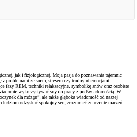
znej, jak i fizjologicznej. Moja pasja do poznawania tajemnic
ię z problemami ze snem, stresem czy trudnymi emocjami.
e fazy REM, techniki relaksacyjne, symbolikę snów oraz osobiste
ak świadomie wykorzystywać sny do pracy z podświadomością. W
dpoczynek dla mózgu”, ale także głęboka wiadomość od naszej
am ludziom odzyskać spokojny sen, zrozumieć znaczenie marzeń