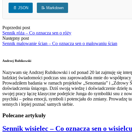
📄 JSON
📝 Markdown
Poprzedni post
Sennik róża – Co oznacza sen o róży
Następny post
Sennik malowanie ścian – Co oznacza sen o malowaniu ścian
Andrzej Rubikowski
Nazywam się Andrzej Rubikowski i od ponad 20 lat zajmuję się interp
ludzkiej świadomości podczas snu zaprowadziła mnie do współpracy z
Prowadziłem badania w ramach projektów „Senomania” i „Zdrowy Świa
doświadczenia śniącego. Dziś swoją wiedzę i doświadczenie dzielę n
swojej pracy łączę klasyczne podejście Junga do symboliki snu z no
psychiki – pełna emocji, symboli i potencjału do zmiany. Prowadzę
sennych i lepiej poznać samych siebie.
Polecane artykuły
Sennik wisielec – Co oznacza sen o wisielc