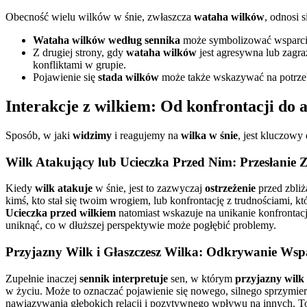
Obecność wielu wilków w śnie, zwłaszcza
wataha wilków
, odnosi 
Wataha wilków według sennika
może symbolizować wsparcie i
Z drugiej strony, gdy
wataha wilków
jest agresywna lub zagra
konfliktami w grupie.
Pojawienie się
stada wilków
może także wskazywać na potrzeb
Interakcje z wilkiem: Od konfrontacji do 
Sposób, w jaki
widzimy
i reagujemy na
wilka w śnie
, jest kluczowy
Wilk Atakujący lub Ucieczka Przed Nim: Przesłanie 
Kiedy
wilk atakuje
w śnie, jest to zazwyczaj
ostrzeżenie
przed zbliż
kimś, kto stał się twoim wrogiem, lub konfrontację z trudnościami, k
Ucieczka przed wilkiem
natomiast wskazuje na unikanie konfrontacj
uniknąć, co w dłuższej perspektywie może pogłębić problemy.
Przyjazny Wilk i Głaszczesz Wilka: Odkrywanie Wsp
Zupełnie inaczej
sennik interpretuje
sen, w którym
przyjazny wilk
w życiu. Może to oznaczać pojawienie się nowego, silnego sprzymier
nawiązywania głębokich relacji i pozytywnego wpływu na innych. To 