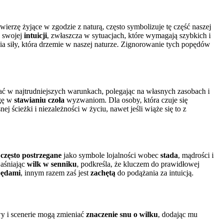
zwierzę żyjące w zgodzie z naturą, często symbolizuje tę część naszej
a swojej
intuicji
, zwłaszcza w sytuacjach, które wymagają szybkich i
 siły, która drzemie w naszej naturze. Zignorowanie tych popędów
rwać w najtrudniejszych warunkach, polegając na własnych zasobach i
agę w
stawianiu czoła
wyzwaniom. Dla osoby, która czuje się
j ścieżki i niezależności w życiu, nawet jeśli wiąże się to z
 często postrzegane
jako symbole lojalności wobec
stada
, mądrości i
jaśniając
wilk w senniku
, podkreśla, że kluczem do prawidłowej
pędami
, innym razem zaś jest
zachętą
do podążania za intuicją.
y i scenerie mogą zmieniać
znaczenie snu o wilku
, dodając mu