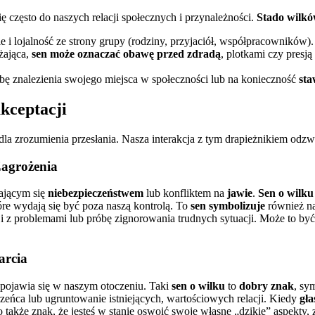
się często do naszych relacji społecznych i przynależności.
Stado wilk
 lojalność ze strony grupy (rodziny, przyjaciół, współpracowników). 
żająca,
sen może oznaczać
obawę przed zdradą
, plotkami czy presj
ę znalezienia swojego miejsca w społeczności lub na konieczność
sta
akceptacji
 dla zrozumienia przesłania. Nasza interakcja z tym drapieżnikiem odz
Zagrożenia
ającym się
niebezpieczeństwem
lub konfliktem na
jawie
.
Sen o wilk
tóre wydają się być poza naszą kontrolą. To
sen symbolizuje
również n
i z problemami lub próbę zignorowania trudnych sytuacji. Może to być
arcia
pojawia się w naszym otoczeniu. Taki
sen o wilku
to
dobry znak
, sy
zeńca lub ugruntowanie istniejących, wartościowych relacji. Kiedy
gła
także znak, że jesteś w stanie oswoić swoje własne „dzikie” aspekty,