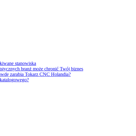
ukiwane stanowiska
listycznych branż może chronić Twój biznes
prawdę zarabia Tokarz CNC Holandia?
u katalogowego?