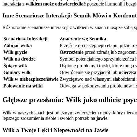
interakcja z
wilkiem może odzwierciedlać
poczucie harmonii i bezpi
Inne Scenariusze Interakcji: Sennik Mówi o Konfront
Różnorodne scenariusze interakcji z wilkiem w snach niosą ze sobą s
Scenariusz Interakcji
Znaczenie wg Sennika
Zabijać wilka
Przejście do następnego etapu, gdzie r
Wilk gryzie
Ostrzeżenie
przed zdradą lub zagrożenie
Wilk na drodze
Symbol potencjalnego sprzymierzeńca 
Śpiący wilk
Uśpione problemy i troski, które mogą 
Goniący wilk
Odwrócenie się przyjaciół lub
ucieczka
Wilk w niebezpieczeństwie
Zwycięstwo nad własnymi słabościami 
Polowanie na wilki
Odwaga w pokonywaniu problemów i d
Głębsze przesłania: Wilk jako odbicie psyc
Wilk w naszych snach jest potężnym zwierzęciem mocy, który nierza
lepszego zrozumienia siebie i swoich potrzeb na
jawie
.
Wilk a Twoje Lęki i Niepewności na Jawie