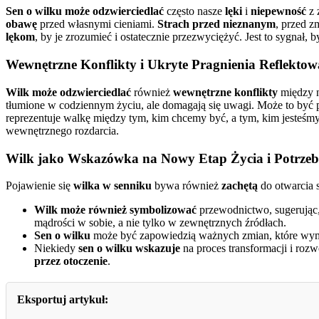
Sen o wilku może odzwierciedlać
często nasze
lęki
i
niepewność
z 
obawę
przed własnymi cieniami.
Strach przed nieznanym
, przed 
lękom
, by je zrozumieć i ostatecznie przezwyciężyć. Jest to sygnał,
Wewnętrzne Konflikty i Ukryte Pragnienia Reflektow
Wilk może odzwierciedlać
również
wewnętrzne konflikty
między n
tłumione w codziennym życiu, ale domagają się uwagi. Może to być 
reprezentuje walkę między tym, kim chcemy być, a tym, kim jesteśm
wewnętrznego rozdarcia.
Wilk jako Wskazówka na Nowy Etap Życia i Potrzebę
Pojawienie się
wilka w senniku
bywa również
zachętą
do otwarcia 
Wilk może również symbolizować
przewodnictwo, sugerując
mądrości w sobie, a nie tylko w zewnętrznych źródłach.
Sen o wilku
może być zapowiedzią ważnych zmian, które wym
Niekiedy
sen o wilku wskazuje
na proces transformacji i rozw
przez otoczenie
.
Eksportuj artykuł: