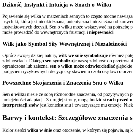
Dzikość, Instynkt i Intuicja w Snach o Wilku
Pojawienie się wilka w marzeniach sennych to często mocne nawiąza
psychiki, która jest nieokiełznana, autentyczna i niezależna od kon
instynktownych decyzji. Sen o wilku może wskazywać na potrzebę po
może prowadzić do wewnętrznych frustracji i
niepewności
.
Wilk jako Symbol Siły Wewnętrznej i Niezależności
Oprócz swojej dzikiej natury,
wilk we śnie symbolizuje
również pot
zdolnościach. Dlatego
sen symbolizuje
naszą zdolność do przetrwan
ograniczona lub zależna,
sen o wilku może odzwierciedlać
głębokie 
podjęciem ryzykownych decyzji czy stawieniu czoła osądowi otoczen
Powszechne Skojarzenia i Znaczenia Snu o Wilku
Sen o wilku
niesie ze sobą różnorodne znaczenia, od pozytywnych p
umiejętności adaptacji. Z drugiej strony, mogą budzić
strach przed 
interpretacji snów
jest kontekst snu i towarzyszące mu emocje. Nie
Barwy i kontekst: Szczegółowe znaczenia 
Kolor sierści
wilka w śnie
oraz otoczenie, w którym się pojawia, są 