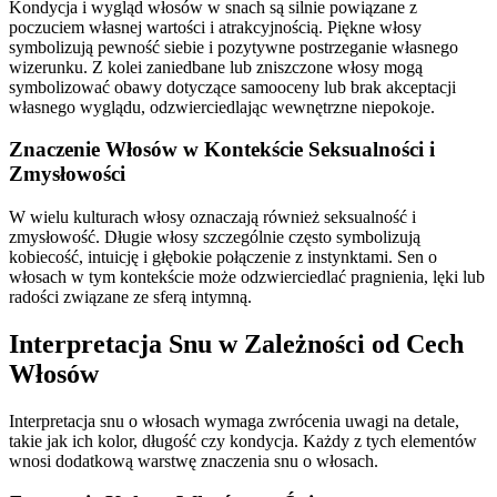
Kondycja i wygląd włosów w snach są silnie powiązane z
poczuciem własnej wartości i atrakcyjnością. Piękne włosy
symbolizują pewność siebie i pozytywne postrzeganie własnego
wizerunku. Z kolei zaniedbane lub zniszczone włosy mogą
symbolizować obawy dotyczące samooceny lub brak akceptacji
własnego wyglądu, odzwierciedlając wewnętrzne niepokoje.
Znaczenie Włosów w Kontekście Seksualności i
Zmysłowości
W wielu kulturach włosy oznaczają również seksualność i
zmysłowość. Długie włosy szczególnie często symbolizują
kobiecość, intuicję i głębokie połączenie z instynktami. Sen o
włosach w tym kontekście może odzwierciedlać pragnienia, lęki lub
radości związane ze sferą intymną.
Interpretacja Snu w Zależności od Cech
Włosów
Interpretacja snu o włosach wymaga zwrócenia uwagi na detale,
takie jak ich kolor, długość czy kondycja. Każdy z tych elementów
wnosi dodatkową warstwę znaczenia snu o włosach.