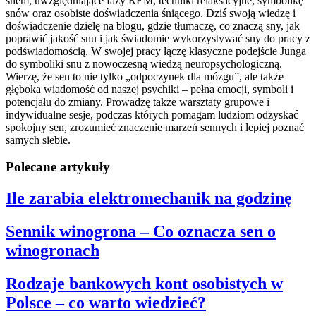
snem, uwzględniające fazy REM, techniki relaksacyjne, symbolikę
snów oraz osobiste doświadczenia śniącego. Dziś swoją wiedzę i
doświadczenie dzielę na blogu, gdzie tłumaczę, co znaczą sny, jak
poprawić jakość snu i jak świadomie wykorzystywać sny do pracy z
podświadomością. W swojej pracy łączę klasyczne podejście Junga
do symboliki snu z nowoczesną wiedzą neuropsychologiczną.
Wierzę, że sen to nie tylko „odpoczynek dla mózgu”, ale także
głęboka wiadomość od naszej psychiki – pełna emocji, symboli i
potencjału do zmiany. Prowadzę także warsztaty grupowe i
indywidualne sesje, podczas których pomagam ludziom odzyskać
spokojny sen, zrozumieć znaczenie marzeń sennych i lepiej poznać
samych siebie.
Polecane artykuły
Ile zarabia elektromechanik na godzinę
Sennik winogrona – Co oznacza sen o
winogronach
Rodzaje bankowych kont osobistych w
Polsce – co warto wiedzieć?