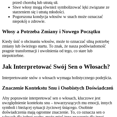
przed chorobą lub utratą sił.
Siwe włosy mogą również symbolizować lęki związane ze
starzeniem się i utratą młodości.
Pogorszona kondycja włosów w snach może oznaczać
niepokój o zdrowie.
Włosy a Potrzeba Zmiany i Nowego Początku
Kiedy śnić o obcinaniu włosów, może to oznaczać silną potrzebę
zmiany lub świeżego startu. To znak, że nasza podświadomość
pragnie transformacji i uwolnienia od tego, co stare lub
niepotrzebne.
Jak Interpretować Swój Sen o Włosach?
Interpretowanie snów o włosach wymaga holistycznego podejścia.
Znaczenie Kontekstu Snu i Osobistych Doświadczeń
Aby poprawnie interpretować sen o włosach, kluczowe jest
uwzględnienie kontekstu snu – towarzyszących mu emocji, innych
symboli i bieżącej sytuacji życiowej śniącego. Osobiste
doświadczenia mają ogromne znaczenie. To, co oznacza sen o
włosach dla jednej osoby, może mieć inne znaczenie dla innej.