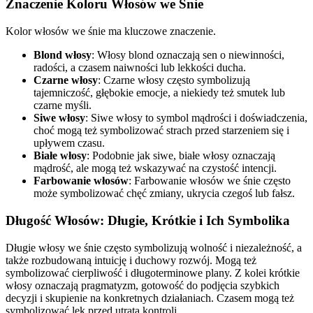
Znaczenie Koloru Włosów we Śnie
Kolor włosów we śnie ma kluczowe znaczenie.
Blond włosy
: Włosy blond oznaczają sen o niewinności,
radości, a czasem naiwności lub lekkości ducha.
Czarne włosy
: Czarne włosy często symbolizują
tajemniczość, głębokie emocje, a niekiedy też smutek lub
czarne myśli.
Siwe włosy
: Siwe włosy to symbol mądrości i doświadczenia,
choć mogą też symbolizować strach przed starzeniem się i
upływem czasu.
Białe włosy
: Podobnie jak siwe, białe włosy oznaczają
mądrość, ale mogą też wskazywać na czystość intencji.
Farbowanie włosów
: Farbowanie włosów we śnie często
może symbolizować chęć zmiany, ukrycia czegoś lub fałsz.
Długość Włosów: Długie, Krótkie i Ich Symbolika
Długie włosy we śnie często symbolizują wolność i niezależność, a
także rozbudowaną intuicję i duchowy rozwój. Mogą też
symbolizować cierpliwość i długoterminowe plany. Z kolei krótkie
włosy oznaczają pragmatyzm, gotowość do podjęcia szybkich
decyzji i skupienie na konkretnych działaniach. Czasem mogą też
symbolizować lęk przed utratą kontroli.