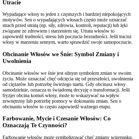
Utracie
Wypadające włosy to jeden z częstszych i bardziej niepokojących
motywów. Sen o wypadających włosach często może oznaczać
strach przed utratą (np. siły, zdrowia, kontroli, reputacji) lub lęki
związane ze zdrowiem i starzeniem się. Utrata włosów to
zapowiedź trudności, stresu lub poczucia bezradności. Jeśli tracisz
włosy w marzeniu sennym, warto sprawdzić swoje samopoczucie.
Obcinanie Włosów we Śnie: Symbol Zmiany i
Uwolnienia
Obcinanie włosów we śnie jest silnym symbolem zmian w swoim
życiu. Może oznaczać chęć odcięcia się od przeszłości, uwolnienia
od ciężarów lub potrzebę świeżego startu. Gdy obcinasz włosy
samodzielnie, oznacza to świadomą decyzję o transformacji. Jeśli
fryzjer obcina komuś włosy, może to wskazywać na wpływ
zewnętrzny lub potrzebę pomocy w dokonaniu zmian. Sen o
obcinaniu włosów to często zapowiedź ważnego etapu.
Farbowanie, Mycie i Czesanie Włosów: Co
Oznaczają Te Czynności?
Farbowanie włosów może symbolizować chęć zmiany wizerunku,