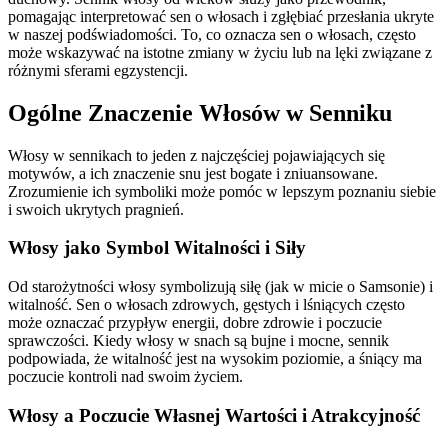
pomagając interpretować sen o włosach i zgłębiać przesłania ukryte
w naszej podświadomości. To, co oznacza sen o włosach, często
może wskazywać na istotne zmiany w życiu lub na lęki związane z
różnymi sferami egzystencji.
Ogólne Znaczenie Włosów w Senniku
Włosy w sennikach to jeden z najczęściej pojawiających się
motywów, a ich znaczenie snu jest bogate i zniuansowane.
Zrozumienie ich symboliki może pomóc w lepszym poznaniu siebie
i swoich ukrytych pragnień.
Włosy jako Symbol Witalności i Siły
Od starożytności włosy symbolizują siłę (jak w micie o Samsonie) i
witalność. Sen o włosach zdrowych, gęstych i lśniących często
może oznaczać przypływ energii, dobre zdrowie i poczucie
sprawczości. Kiedy włosy w snach są bujne i mocne, sennik
podpowiada, że witalność jest na wysokim poziomie, a śniący ma
poczucie kontroli nad swoim życiem.
Włosy a Poczucie Własnej Wartości i Atrakcyjność