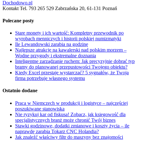
Dochodowo.pl
Kontakt Tel. 793 265 529 Zabrzańska 20, 61-131 Poznań
Polecane posty
Stare monety i ich wartość: Kompletny przewodnik po
wyrobach menniczych i historii polskiej numizmatyki
Ile Lewandowski zarabia na godzinę
Najlepsze atrakcje na kawalerski nad polskim morzem –
Wodne przygody i ekstremalne doznania
Inteligentne zarządzanie ruchem: Jak precyzyjnie dobrać typ
bramy do planowanej przepustowości Twojego obiektu?
Kiedy Excel przestaje wystarczać? 5 sygnałów, że Twoja
firma potrzebuje własnego systemu
Ostatnio dodane
Praca w Niemczech w produkcji i logistyce – najczęściej
poszukiwane stanowiska
Nie ryzykuj kar od fiskusa! Zobacz, jak księgowość dla
specjalistycznych branż może chronić Twój biznes
Stawki godzinowe, dodatki zmianowe i koszty życia – ile
naprawdę zarabia Tokarz CNC Holandia?
Jak znaleźć właściwy filtr do maszyny bez znajomości