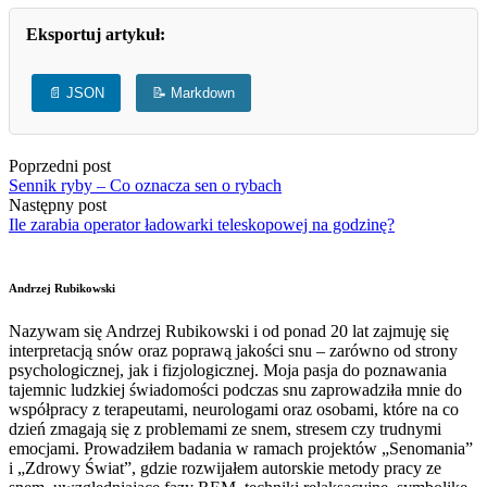
Eksportuj artykuł:
📄 JSON
📝 Markdown
Poprzedni post
Sennik ryby – Co oznacza sen o rybach
Następny post
Ile zarabia operator ładowarki teleskopowej na godzinę?
Andrzej Rubikowski
Nazywam się Andrzej Rubikowski i od ponad 20 lat zajmuję się
interpretacją snów oraz poprawą jakości snu – zarówno od strony
psychologicznej, jak i fizjologicznej. Moja pasja do poznawania
tajemnic ludzkiej świadomości podczas snu zaprowadziła mnie do
współpracy z terapeutami, neurologami oraz osobami, które na co
dzień zmagają się z problemami ze snem, stresem czy trudnymi
emocjami. Prowadziłem badania w ramach projektów „Senomania”
i „Zdrowy Świat”, gdzie rozwijałem autorskie metody pracy ze