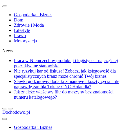
Gospodarka i Biznes
Dom
Zdrowie i Moda
Lifestyle
Prawo
Motoryzacja
News
Praca w Niemczech w produkcji i logistyce – najczęściej
poszukiwane stanowiska
Nie ryzykuj kar od fiskusa! Zobacz, jak księgowość dla
specjalistycznych branż może chronić Twój biznes
Stawki godzinowe, dodatki zmianowe i koszty życia – ile
naprawdę zarabia Tokarz CNC Holandia?
Jak znaleźć właściwy filtr do maszyny bez znajomości
numeru katalogowego?
Dochodowo.pl
Gospodarka i Biznes