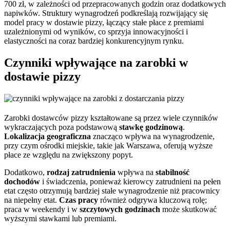
700 zł, w zależności od przepracowanych godzin oraz dodatkowych
napiwków. Struktury wynagrodzeń podkreślają rozwijający się
model pracy w dostawie pizzy, łączący stałe płace z premiami
uzależnionymi od wyników, co sprzyja innowacyjności i
elastyczności na coraz bardziej konkurencyjnym rynku.
Czynniki wpływające na zarobki w
dostawie pizzy
Zarobki dostawców pizzy kształtowane są przez wiele czynników
wykraczających poza podstawową
stawkę godzinową
.
Lokalizacja geograficzna
znacząco wpływa na wynagrodzenie,
przy czym ośrodki miejskie, takie jak Warszawa, oferują wyższe
płace ze względu na zwiększony popyt.
Dodatkowo,
rodzaj zatrudnienia
wpływa na
stabilność
dochodów
i świadczenia, ponieważ kierowcy zatrudnieni na pełen
etat często otrzymują bardziej stałe wynagrodzenie niż pracownicy
na niepełny etat.
Czas pracy
również odgrywa kluczową rolę;
praca w weekendy i w
szczytowych godzinach
może skutkować
wyższymi stawkami lub premiami.