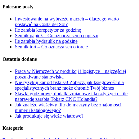
Polecane posty
Inwestowanie na wybrzeżu marzeń – dlaczego warto
postawić na Costa del Sol?
Ile zarabia korepetytor za godzinę
Sennik papież – Co oznacza sen o papieżu
Ile zarabia hydraulik na godzinę
Sennik tort – Co oznacza sen o torcie
Ostatnio dodane
Praca w Niemczech w produkcji i logistyce – najczęściej
poszukiwane stanowiska
Nie ryzykuj kar od fiskusa! Zobacz, jak księgowość dla
specjalistycznych branż może chronić Twój biznes
Stawki godzinowe, dodatki zmianowe i koszty życia – ile
naprawdę zarabia Tokarz CNC Holandia?
Jak znaleźć właściwy filtr do maszyny bez znajomości
numeru katalogowego?
Jak produkuje się wieże wiatrowe?
Kategorie