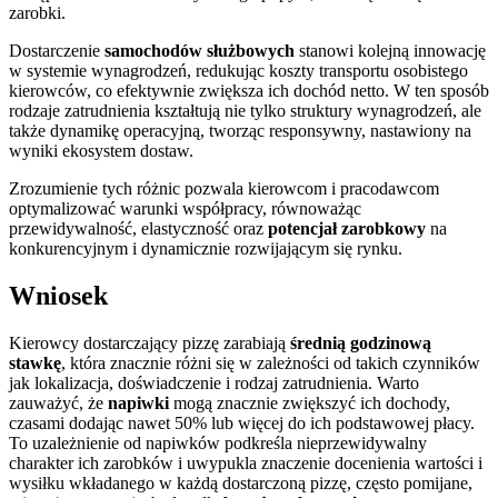
zarobki.
Dostarczenie
samochodów służbowych
stanowi kolejną innowację
w systemie wynagrodzeń, redukując koszty transportu osobistego
kierowców, co efektywnie zwiększa ich dochód netto. W ten sposób
rodzaje zatrudnienia kształtują nie tylko struktury wynagrodzeń, ale
także dynamikę operacyjną, tworząc responsywny, nastawiony na
wyniki ekosystem dostaw.
Zrozumienie tych różnic pozwala kierowcom i pracodawcom
optymalizować warunki współpracy, równoważąc
przewidywalność, elastyczność oraz
potencjał zarobkowy
na
konkurencyjnym i dynamicznie rozwijającym się rynku.
Wniosek
Kierowcy dostarczający pizzę zarabiają
średnią godzinową
stawkę
, która znacznie różni się w zależności od takich czynników
jak lokalizacja, doświadczenie i rodzaj zatrudnienia. Warto
zauważyć, że
napiwki
mogą znacznie zwiększyć ich dochody,
czasami dodając nawet 50% lub więcej do ich podstawowej płacy.
To uzależnienie od napiwków podkreśla nieprzewidywalny
charakter ich zarobków i uwypukla znaczenie docenienia wartości i
wysiłku wkładanego w każdą dostarczoną pizzę, często pomijane,