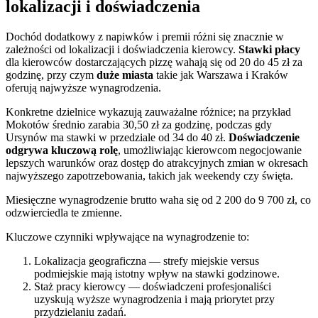
lokalizacji i doświadczenia
Dochód dodatkowy z napiwków i premii różni się znacznie w
zależności od lokalizacji i doświadczenia kierowcy.
Stawki płacy
dla kierowców dostarczających pizzę wahają się od 20 do 45 zł za
godzinę, przy czym
duże miasta
takie jak Warszawa i Kraków
oferują najwyższe wynagrodzenia.
Konkretne dzielnice wykazują zauważalne różnice; na przykład
Mokotów średnio zarabia 30,50 zł za godzinę, podczas gdy
Ursynów ma stawki w przedziale od 34 do 40 zł.
Doświadczenie
odgrywa kluczową rolę
, umożliwiając kierowcom negocjowanie
lepszych warunków oraz dostęp do atrakcyjnych zmian w okresach
najwyższego zapotrzebowania, takich jak weekendy czy święta.
Miesięczne wynagrodzenie brutto waha się od 2 200 do 9 700 zł, co
odzwierciedla te zmienne.
Kluczowe czynniki wpływające na wynagrodzenie to:
Lokalizacja geograficzna — strefy miejskie versus
podmiejskie mają istotny wpływ na stawki godzinowe.
Staż pracy kierowcy — doświadczeni profesjonaliści
uzyskują wyższe wynagrodzenia i mają priorytet przy
przydzielaniu zadań.