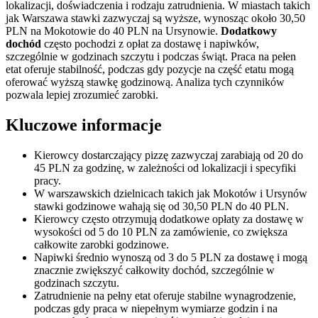
lokalizacji, doświadczenia i rodzaju zatrudnienia. W miastach takich
jak Warszawa stawki zazwyczaj są wyższe, wynosząc około 30,50
PLN na Mokotowie do 40 PLN na Ursynowie.
Dodatkowy
dochód
często pochodzi z opłat za dostawę i napiwków,
szczególnie w godzinach szczytu i podczas świąt. Praca na pełen
etat oferuje stabilność, podczas gdy pozycje na część etatu mogą
oferować wyższą stawkę godzinową. Analiza tych czynników
pozwala lepiej zrozumieć zarobki.
Kluczowe informacje
Kierowcy dostarczający pizzę zazwyczaj zarabiają od 20 do
45 PLN za godzinę, w zależności od lokalizacji i specyfiki
pracy.
W warszawskich dzielnicach takich jak Mokotów i Ursynów
stawki godzinowe wahają się od 30,50 PLN do 40 PLN.
Kierowcy często otrzymują dodatkowe opłaty za dostawę w
wysokości od 5 do 10 PLN za zamówienie, co zwiększa
całkowite zarobki godzinowe.
Napiwki średnio wynoszą od 3 do 5 PLN za dostawę i mogą
znacznie zwiększyć całkowity dochód, szczególnie w
godzinach szczytu.
Zatrudnienie na pełny etat oferuje stabilne wynagrodzenie,
podczas gdy praca w niepełnym wymiarze godzin i na