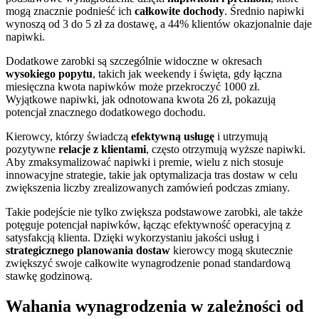
mogą znacznie podnieść ich
całkowite dochody
. Średnio napiwki
wynoszą od 3 do 5 zł za dostawę, a 44% klientów okazjonalnie daje
napiwki.
Dodatkowe zarobki są szczególnie widoczne w okresach
wysokiego popytu
, takich jak weekendy i święta, gdy łączna
miesięczna kwota napiwków może przekroczyć 1000 zł.
Wyjątkowe napiwki, jak odnotowana kwota 26 zł, pokazują
potencjał znacznego dodatkowego dochodu.
Kierowcy, którzy świadczą
efektywną usługę
i utrzymują
pozytywne
relacje z klientami
, często otrzymują wyższe napiwki.
Aby zmaksymalizować napiwki i premie, wielu z nich stosuje
innowacyjne strategie, takie jak optymalizacja tras dostaw w celu
zwiększenia liczby zrealizowanych zamówień podczas zmiany.
Takie podejście nie tylko zwiększa podstawowe zarobki, ale także
potęguje potencjał napiwków, łącząc efektywność operacyjną z
satysfakcją klienta. Dzięki wykorzystaniu jakości usług i
strategicznego planowania dostaw
kierowcy mogą skutecznie
zwiększyć swoje całkowite wynagrodzenie ponad standardową
stawkę godzinową.
Wahania wynagrodzenia w zależności od