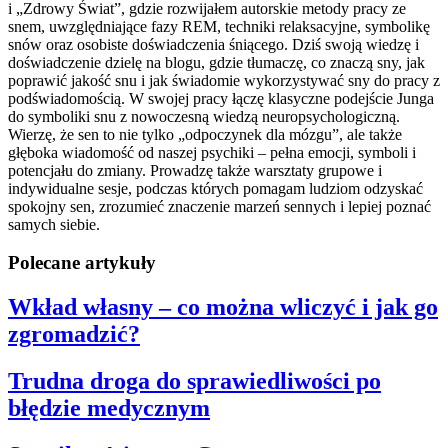
i „Zdrowy Świat”, gdzie rozwijałem autorskie metody pracy ze
snem, uwzględniające fazy REM, techniki relaksacyjne, symbolikę
snów oraz osobiste doświadczenia śniącego. Dziś swoją wiedzę i
doświadczenie dzielę na blogu, gdzie tłumaczę, co znaczą sny, jak
poprawić jakość snu i jak świadomie wykorzystywać sny do pracy z
podświadomością. W swojej pracy łączę klasyczne podejście Junga
do symboliki snu z nowoczesną wiedzą neuropsychologiczną.
Wierzę, że sen to nie tylko „odpoczynek dla mózgu”, ale także
głęboka wiadomość od naszej psychiki – pełna emocji, symboli i
potencjału do zmiany. Prowadzę także warsztaty grupowe i
indywidualne sesje, podczas których pomagam ludziom odzyskać
spokojny sen, zrozumieć znaczenie marzeń sennych i lepiej poznać
samych siebie.
Polecane artykuły
Wkład własny – co można wliczyć i jak go
zgromadzić?
Trudna droga do sprawiedliwości po
błędzie medycznym