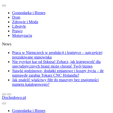
Gospodarka i Biznes
Dom
Zdrowie i Moda
Lifestyle
Prawo
Motoryzacja
News
Praca w Niemczech w produkcji i logistyce – najczęściej
poszukiwane stanowiska
Nie ryzykuj kar od fiskusa! Zobacz, jak księgowość dla
specjalistycznych branż może chronić Twój biznes
Stawki godzinowe, dodatki zmianowe i koszty życia – ile
naprawdę zarabia Tokarz CNC Holandia?
Jak znaleźć właściwy filtr do maszyny bez znajomości
numeru katalogowego?
Dochodowo.pl
Gospodarka i Biznes