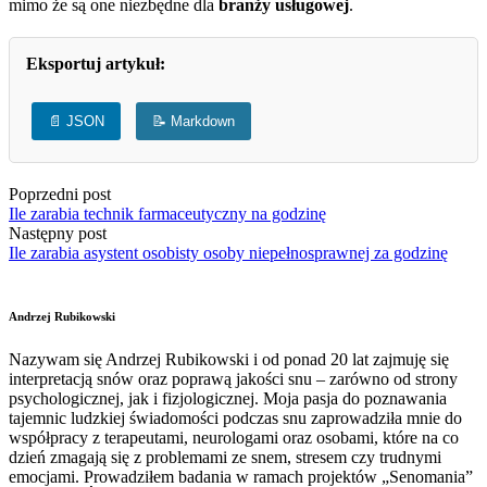
mimo że są one niezbędne dla
branży usługowej
.
Eksportuj artykuł:
📄 JSON
📝 Markdown
Poprzedni post
Ile zarabia technik farmaceutyczny na godzinę
Następny post
Ile zarabia asystent osobisty osoby niepełnosprawnej za godzinę
Andrzej Rubikowski
Nazywam się Andrzej Rubikowski i od ponad 20 lat zajmuję się
interpretacją snów oraz poprawą jakości snu – zarówno od strony
psychologicznej, jak i fizjologicznej. Moja pasja do poznawania
tajemnic ludzkiej świadomości podczas snu zaprowadziła mnie do
współpracy z terapeutami, neurologami oraz osobami, które na co
dzień zmagają się z problemami ze snem, stresem czy trudnymi
emocjami. Prowadziłem badania w ramach projektów „Senomania”