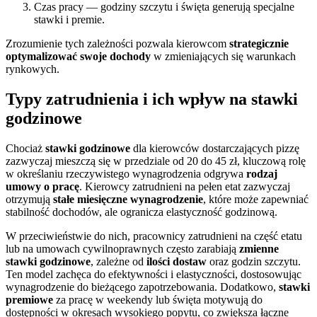
Czas pracy — godziny szczytu i święta generują specjalne
stawki i premie.
Zrozumienie tych zależności pozwala kierowcom
strategicznie
optymalizować swoje dochody
w zmieniających się warunkach
rynkowych.
Typy zatrudnienia i ich wpływ na stawki
godzinowe
Chociaż
stawki godzinowe
dla kierowców dostarczających pizzę
zazwyczaj mieszczą się w przedziale od 20 do 45 zł, kluczową rolę
w określaniu rzeczywistego wynagrodzenia odgrywa
rodzaj
umowy o pracę
. Kierowcy zatrudnieni na pełen etat zazwyczaj
otrzymują
stałe miesięczne wynagrodzenie
, które może zapewniać
stabilność dochodów, ale ogranicza elastyczność godzinową.
W przeciwieństwie do nich, pracownicy zatrudnieni na część etatu
lub na umowach cywilnoprawnych często zarabiają
zmienne
stawki godzinowe
, zależne od
ilości dostaw
oraz godzin szczytu.
Ten model zachęca do efektywności i elastyczności, dostosowując
wynagrodzenie do bieżącego zapotrzebowania. Dodatkowo,
stawki
premiowe
za pracę w weekendy lub święta motywują do
dostępności w okresach wysokiego popytu, co zwiększa łączne