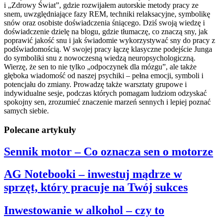
i „Zdrowy Świat”, gdzie rozwijałem autorskie metody pracy ze
snem, uwzględniające fazy REM, techniki relaksacyjne, symbolikę
snów oraz osobiste doświadczenia śniącego. Dziś swoją wiedzę i
doświadczenie dzielę na blogu, gdzie tłumaczę, co znaczą sny, jak
poprawić jakość snu i jak świadomie wykorzystywać sny do pracy z
podświadomością. W swojej pracy łączę klasyczne podejście Junga
do symboliki snu z nowoczesną wiedzą neuropsychologiczną.
Wierzę, że sen to nie tylko „odpoczynek dla mózgu”, ale także
głęboka wiadomość od naszej psychiki – pełna emocji, symboli i
potencjału do zmiany. Prowadzę także warsztaty grupowe i
indywidualne sesje, podczas których pomagam ludziom odzyskać
spokojny sen, zrozumieć znaczenie marzeń sennych i lepiej poznać
samych siebie.
Polecane artykuły
Sennik motor – Co oznacza sen o motorze
AG Notebooki – inwestuj mądrze w
sprzęt, który pracuje na Twój sukces
Inwestowanie w alkohol – czy to