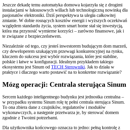
Jeszcze dekadę temu automatyka domowa kojarzyła się z drogimi
instalacjami w luksusowych willach lub technologiczną nowinką dla
pasjonatów elektroniki. Dziś perspektywa ta uległa całkowitej
zmianie. W dobie rosnących kosztów energii i wyższych oczekiwań
względem standardu życia, system smart home stał się inwestycją,
która ma przynosić wymierne korzyści – zarówno finansowe, jak i
te związane z bezpieczeństwem.
Niezależnie od tego, czy jesteś inwestorem budującym dom marzeń,
czy deweloperem szukającym przewagi konkurencyjnej na rynku,
kluczem do sukcesu jest wybór rozwiązania, które jest stabilne,
polskie i łatwe w konfiguracji. Idealnym przykładem takiego
ekosystemu jest Sinum od
TECH Sterowniki
. Jak to działa w
praktyce i dlaczego warto postawić na to konkretne rozwiązanie?
Mózg operacji: Centrala sterująca Sinum
Sercem każdego inteligentnego budynku jest jednostka centralna –
w przypadku systemu Sinum rolę tę pełni centrala sterująca Sinum.
To ona zbiera dane z czujników, regulatorów i modułów
wykonawczych, a następnie przetwarza je, by sterować domem
zgodnie z Twoimi potrzebami.
Dla użytkownika końcowego oznacza to jedno: pełną kontrolę z