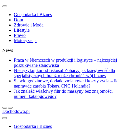
Gospodarka i Biznes
Dom
Zdrowie i Moda
Lifestyle
Prawo
Motoryzacja
News
Praca w Niemczech w produkcji i logistyce – najczęściej
poszukiwane stanowiska
Nie ryzykuj kar od fiskusa! Zobacz, jak księgowość dla
specjalistycznych branż może chronić Twój biznes
Stawki godzinowe, dodatki zmianowe i koszty życia – ile
naprawdę zarabia Tokarz CNC Holandia?
Jak znaleźć właściwy filtr do maszyny bez znajomości
numeru katalogowego?
Dochodowo.pl
Gospodarka i Biznes