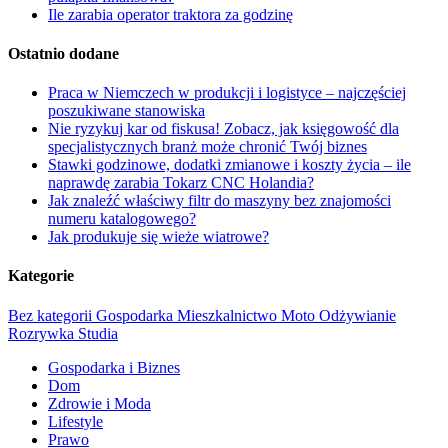
Ile zarabia operator traktora za godzinę
Ostatnio dodane
Praca w Niemczech w produkcji i logistyce – najczęściej
poszukiwane stanowiska
Nie ryzykuj kar od fiskusa! Zobacz, jak księgowość dla
specjalistycznych branż może chronić Twój biznes
Stawki godzinowe, dodatki zmianowe i koszty życia – ile
naprawdę zarabia Tokarz CNC Holandia?
Jak znaleźć właściwy filtr do maszyny bez znajomości
numeru katalogowego?
Jak produkuje się wieże wiatrowe?
Kategorie
Bez kategorii
Gospodarka
Mieszkalnictwo
Moto
Odżywianie
Rozrywka
Studia
Gospodarka i Biznes
Dom
Zdrowie i Moda
Lifestyle
Prawo