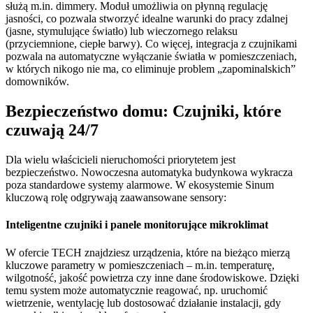
służą m.in. dimmery. Moduł umożliwia on płynną regulację
jasności, co pozwala stworzyć idealne warunki do pracy zdalnej
(jasne, stymulujące światło) lub wieczornego relaksu
(przyciemnione, ciepłe barwy). Co więcej, integracja z czujnikami
pozwala na automatyczne wyłączanie światła w pomieszczeniach,
w których nikogo nie ma, co eliminuje problem „zapominalskich”
domowników.
Bezpieczeństwo domu: Czujniki, które
czuwają 24/7
Dla wielu właścicieli nieruchomości priorytetem jest
bezpieczeństwo. Nowoczesna automatyka budynkowa wykracza
poza standardowe systemy alarmowe. W ekosystemie Sinum
kluczową rolę odgrywają zaawansowane sensory:
Inteligentne czujniki i panele monitorujące mikroklimat
W ofercie TECH znajdziesz urządzenia, które na bieżąco mierzą
kluczowe parametry w pomieszczeniach – m.in. temperaturę,
wilgotność, jakość powietrza czy inne dane środowiskowe. Dzięki
temu system może automatycznie reagować, np. uruchomić
wietrzenie, wentylację lub dostosować działanie instalacji, gdy