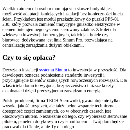
Wielkim atutem dla osób remontujących starsze budynki jest
możliwość adaptacji istniejących instalacji bez konieczności kucia
ścian. Przykładem jest moduł przekaźnikowy do puszki PPS-01
230, który pozwala zamienić tradycyjne gniazdko elektryczne w
element inteligentnego systemu sterowany zdalnie. Z kolei dla
większych inwestycji komercyjnych, takich jak hotele czy
biurowce, dedykowana jest linia Sinum Pro, pozwalająca na
centralizację zarządzania dużymi obiektami,.
Czy to się opłaca?
Decyzja o instalacji
systemu Sinum
to inwestycja w przyszłość. Dla
dewelopera oznacza podniesienie standardu inwestycji i
przyciągnięcie klientów szukających nowoczesnych rozwiązań. Dla
właściciela domu to wygoda, bezpieczeństwo i niższe koszty
eksploatacji dzięki precyzyjnemu zarządzaniu energią.
Polski producent, firma TECH Sterowniki, gwarantuje nie tylko
wysoką jakość urządzeń, ale także pełne wsparcie techniczne i
dostępność części zamiennych, co w obecnych czasach jest
kluczowym atutem. Niezależnie od tego, czy wybierzesz sterowanie
pilotem, panelem dotykowym czy smartfonem – Twój dom będzie
pracował dla Ciebie, a nie Ty dla niego.