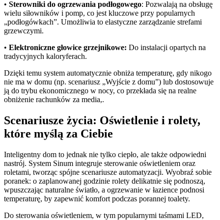
•
Sterowniki do ogrzewania podłogowego
: Pozwalają na obsługę
wielu siłowników i pomp, co jest kluczowe przy popularnych
„podłogówkach”. Umożliwia to elastyczne zarządzanie strefami
grzewczymi.
•
Elektroniczne głowice grzejnikowe:
Do instalacji opartych na
tradycyjnych kaloryferach.
Dzięki temu system automatycznie obniża temperaturę, gdy nikogo
nie ma w domu (np. scenariusz „Wyjście z domu”) lub dostosowuje
ją do trybu ekonomicznego w nocy, co przekłada się na realne
obniżenie rachunków za media,.
Scenariusze życia: Oświetlenie i rolety,
które myślą za Ciebie
Inteligentny dom to jednak nie tylko ciepło, ale także odpowiedni
nastrój. System Sinum integruje sterowanie oświetleniem oraz
roletami, tworząc spójne scenariusze automatyzacji. Wyobraź sobie
poranek: o zaplanowanej godzinie rolety delikatnie się podnoszą,
wpuszczając naturalne światło, a ogrzewanie w łazience podnosi
temperaturę, by zapewnić komfort podczas porannej toalety.
Do sterowania oświetleniem, w tym popularnymi taśmami LED,