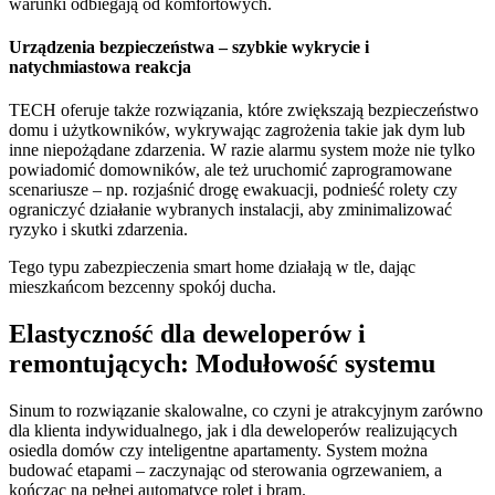
warunki odbiegają od komfortowych.
Urządzenia bezpieczeństwa – szybkie wykrycie i
natychmiastowa reakcja
TECH oferuje także rozwiązania, które zwiększają bezpieczeństwo
domu i użytkowników, wykrywając zagrożenia takie jak dym lub
inne niepożądane zdarzenia. W razie alarmu system może nie tylko
powiadomić domowników, ale też uruchomić zaprogramowane
scenariusze – np. rozjaśnić drogę ewakuacji, podnieść rolety czy
ograniczyć działanie wybranych instalacji, aby zminimalizować
ryzyko i skutki zdarzenia.
Tego typu zabezpieczenia smart home działają w tle, dając
mieszkańcom bezcenny spokój ducha.
Elastyczność dla deweloperów i
remontujących: Modułowość systemu
Sinum to rozwiązanie skalowalne, co czyni je atrakcyjnym zarówno
dla klienta indywidualnego, jak i dla deweloperów realizujących
osiedla domów czy inteligentne apartamenty. System można
budować etapami – zaczynając od sterowania ogrzewaniem, a
kończąc na pełnej automatyce rolet i bram.