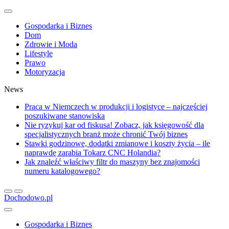
Gospodarka i Biznes
Dom
Zdrowie i Moda
Lifestyle
Prawo
Motoryzacja
News
Praca w Niemczech w produkcji i logistyce – najczęściej
poszukiwane stanowiska
Nie ryzykuj kar od fiskusa! Zobacz, jak księgowość dla
specjalistycznych branż może chronić Twój biznes
Stawki godzinowe, dodatki zmianowe i koszty życia – ile
naprawdę zarabia Tokarz CNC Holandia?
Jak znaleźć właściwy filtr do maszyny bez znajomości
numeru katalogowego?
Dochodowo.pl
Gospodarka i Biznes