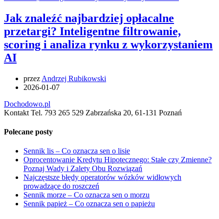
Jak znaleźć najbardziej opłacalne
przetargi? Inteligentne filtrowanie,
scoring i analiza rynku z wykorzystaniem
AI
przez
Andrzej Rubikowski
2026-01-07
Dochodowo.pl
Kontakt Tel. 793 265 529 Zabrzańska 20, 61-131 Poznań
Polecane posty
Sennik lis – Co oznacza sen o lisie
Oprocentowanie Kredytu Hipotecznego: Stałe czy Zmienne?
Poznaj Wady i Zalety Obu Rozwiązań
Najczęstsze błędy operatorów wózków widłowych
prowadzące do roszczeń
Sennik morze – Co oznacza sen o morzu
Sennik papież – Co oznacza sen o papieżu