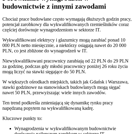
budownictwie z innymi zawodami
Chociaż prace budowlane często wymagają dłuższych godzin pracy,
potencjał zarobkowy dla wykwalifikowanych rzemieślników coraz
częściej dorównuje wynagrodzeniom w sektorze IT.
Wykwalifikowani elektrycy i glazurnicy mogą zarabiać ponad 10
000 PLN netto miesięcznie, a niektórzy osiągają nawet do 20 000
PLN, co jest zbliżone do wynagrodzeń w IT.
Niewykwalifikowani pracownicy zarabiają od 22 PLN do 29 PLN
za godzinę, podczas gdy młodsi pracownicy poniżej 26 roku życia
mogą liczyć na stawki sięgające do 50 PLN.
W większych ośrodkach miejskich, takich jak Gdańsk i Warszawa,
stawki godzinowe na stanowiskach budowlanych mogą sięgać
nawet 50 PLN, przewyższając wiele innych zawodów.
Ten trend podkreśla zmieniającą się dynamikę rynku pracy
napędzaną popytem na wykwalifikowaną kadrę.
Kluczowe punkty to:
Wynagrodzenia w wykwalifikowanym budownictwie
dorównują najlepszym zarobkom w sektorze IT.