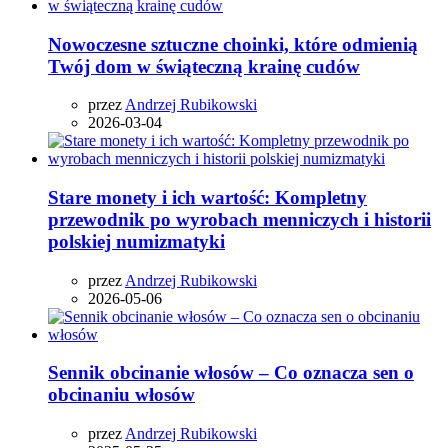
Nowoczesne sztuczne choinki, które odmienią
Twój dom w świąteczną krainę cudów
przez
Andrzej Rubikowski
2026-03-04
Stare monety i ich wartość: Kompletny
przewodnik po wyrobach menniczych i historii
polskiej numizmatyki
przez
Andrzej Rubikowski
2026-05-06
Sennik obcinanie włosów – Co oznacza sen o
obcinaniu włosów
przez
Andrzej Rubikowski