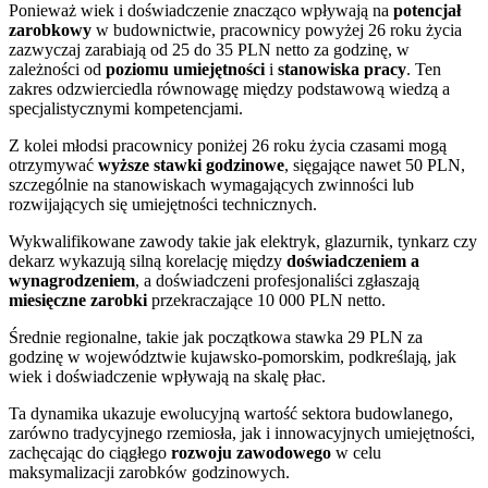
Ponieważ wiek i doświadczenie znacząco wpływają na
potencjał
zarobkowy
w budownictwie, pracownicy powyżej 26 roku życia
zazwyczaj zarabiają od 25 do 35 PLN netto za godzinę, w
zależności od
poziomu umiejętności
i
stanowiska pracy
. Ten
zakres odzwierciedla równowagę między podstawową wiedzą a
specjalistycznymi kompetencjami.
Z kolei młodsi pracownicy poniżej 26 roku życia czasami mogą
otrzymywać
wyższe stawki godzinowe
, sięgające nawet 50 PLN,
szczególnie na stanowiskach wymagających zwinności lub
rozwijających się umiejętności technicznych.
Wykwalifikowane zawody takie jak elektryk, glazurnik, tynkarz czy
dekarz wykazują silną korelację między
doświadczeniem a
wynagrodzeniem
, a doświadczeni profesjonaliści zgłaszają
miesięczne zarobki
przekraczające 10 000 PLN netto.
Średnie regionalne, takie jak początkowa stawka 29 PLN za
godzinę w województwie kujawsko-pomorskim, podkreślają, jak
wiek i doświadczenie wpływają na skalę płac.
Ta dynamika ukazuje ewolucyjną wartość sektora budowlanego,
zarówno tradycyjnego rzemiosła, jak i innowacyjnych umiejętności,
zachęcając do ciągłego
rozwoju zawodowego
w celu
maksymalizacji zarobków godzinowych.