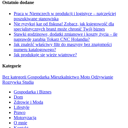
Ostatnio dodane
Praca w Niemczech w produkcji i logistyce – najczęściej
poszukiwane stanowiska
Nie ryzykuj kar od fiskusa! Zobacz, jak księgowość dla
specjalistycznych branż może chronić Twój biznes
Stawki godzinowe, dodatki zmianowe i koszty życia – ile
naprawdę zarabia Tokarz CNC Holandia?
Jak znaleźć właściwy filtr do maszyny bez znajomości
numeru katalogowego?
Jak produkuje się wieże wiatrowe?
Kategorie
Bez kategorii
Gospodarka
Mieszkalnictwo
Moto
Odżywianie
Rozrywka
Studia
Gospodarka i Biznes
Dom
Zdrowie i Moda
Lifestyle
Prawo
Motoryzacja
O mnie
Kontakt