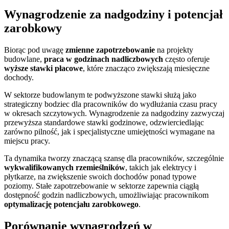
Wynagrodzenie za nadgodziny i potencjał
zarobkowy
Biorąc pod uwagę
zmienne zapotrzebowanie
na projekty
budowlane,
praca w godzinach nadliczbowych
często oferuje
wyższe stawki płacowe
, które znacząco zwiększają miesięczne
dochody.
W sektorze budowlanym te podwyższone stawki służą jako
strategiczny bodziec dla pracowników do wydłużania czasu pracy
w okresach szczytowych. Wynagrodzenie za nadgodziny zazwyczaj
przewyższa standardowe stawki godzinowe, odzwierciedlając
zarówno pilność, jak i specjalistyczne umiejętności wymagane na
miejscu pracy.
Ta dynamika tworzy znaczącą szansę dla pracowników, szczególnie
wykwalifikowanych rzemieślników
, takich jak elektrycy i
płytkarze, na zwiększenie swoich dochodów ponad typowe
poziomy. Stałe zapotrzebowanie w sektorze zapewnia ciągłą
dostępność godzin nadliczbowych, umożliwiając pracownikom
optymalizację potencjału zarobkowego
.
Porównanie wynagrodzeń w