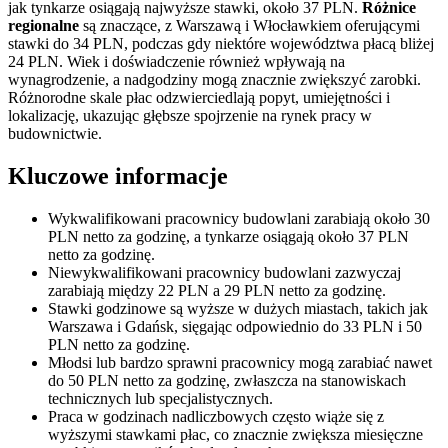
jak tynkarze osiągają najwyższe stawki, około 37 PLN.
Różnice
regionalne
są znaczące, z Warszawą i Włocławkiem oferującymi
stawki do 34 PLN, podczas gdy niektóre województwa płacą bliżej
24 PLN. Wiek i doświadczenie również wpływają na
wynagrodzenie, a nadgodziny mogą znacznie zwiększyć zarobki.
Różnorodne skale płac odzwierciedlają popyt, umiejętności i
lokalizację, ukazując głębsze spojrzenie na rynek pracy w
budownictwie.
Kluczowe informacje
Wykwalifikowani pracownicy budowlani zarabiają około 30
PLN netto za godzinę, a tynkarze osiągają około 37 PLN
netto za godzinę.
Niewykwalifikowani pracownicy budowlani zazwyczaj
zarabiają między 22 PLN a 29 PLN netto za godzinę.
Stawki godzinowe są wyższe w dużych miastach, takich jak
Warszawa i Gdańsk, sięgając odpowiednio do 33 PLN i 50
PLN netto za godzinę.
Młodsi lub bardzo sprawni pracownicy mogą zarabiać nawet
do 50 PLN netto za godzinę, zwłaszcza na stanowiskach
technicznych lub specjalistycznych.
Praca w godzinach nadliczbowych często wiąże się z
wyższymi stawkami płac, co znacznie zwiększa miesięczne