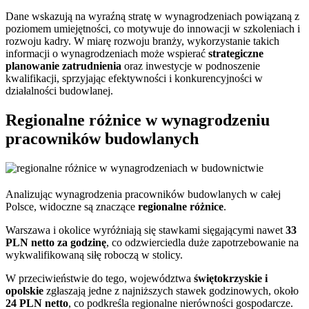
Dane wskazują na wyraźną stratę w wynagrodzeniach powiązaną z
poziomem umiejętności, co motywuje do innowacji w szkoleniach i
rozwoju kadry. W miarę rozwoju branży, wykorzystanie takich
informacji o wynagrodzeniach może wspierać
strategiczne
planowanie zatrudnienia
oraz inwestycje w podnoszenie
kwalifikacji, sprzyjając efektywności i konkurencyjności w
działalności budowlanej.
Regionalne różnice w wynagrodzeniu
pracowników budowlanych
Analizując wynagrodzenia pracowników budowlanych w całej
Polsce, widoczne są znaczące
regionalne różnice
.
Warszawa i okolice wyróżniają się stawkami sięgającymi nawet
33
PLN netto za godzinę
, co odzwierciedla duże zapotrzebowanie na
wykwalifikowaną siłę roboczą w stolicy.
W przeciwieństwie do tego, województwa
świętokrzyskie i
opolskie
zgłaszają jedne z najniższych stawek godzinowych, około
24 PLN netto
, co podkreśla regionalne nierówności gospodarcze.