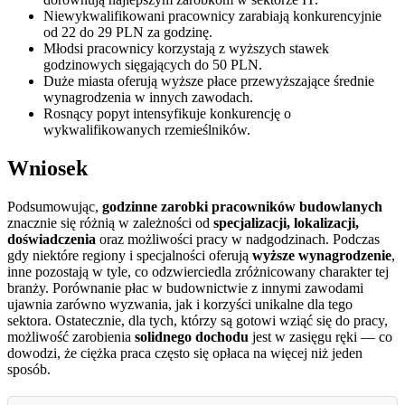
Niewykwalifikowani pracownicy zarabiają konkurencyjnie
od 22 do 29 PLN za godzinę.
Młodsi pracownicy korzystają z wyższych stawek
godzinowych sięgających do 50 PLN.
Duże miasta oferują wyższe płace przewyższające średnie
wynagrodzenia w innych zawodach.
Rosnący popyt intensyfikuje konkurencję o
wykwalifikowanych rzemieślników.
Wniosek
Podsumowując,
godzinne zarobki pracowników budowlanych
znacznie się różnią w zależności od
specjalizacji, lokalizacji,
doświadczenia
oraz możliwości pracy w nadgodzinach. Podczas
gdy niektóre regiony i specjalności oferują
wyższe wynagrodzenie
,
inne pozostają w tyle, co odzwierciedla zróżnicowany charakter tej
branży. Porównanie płac w budownictwie z innymi zawodami
ujawnia zarówno wyzwania, jak i korzyści unikalne dla tego
sektora. Ostatecznie, dla tych, którzy są gotowi wziąć się do pracy,
możliwość zarobienia
solidnego dochodu
jest w zasięgu ręki — co
dowodzi, że ciężka praca często się opłaca na więcej niż jeden
sposób.