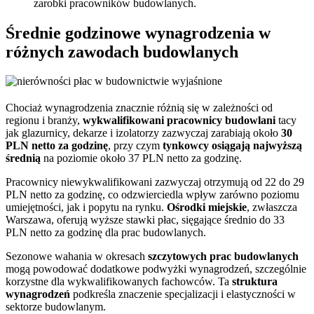
zarobki pracowników budowlanych.
Średnie godzinowe wynagrodzenia w
różnych zawodach budowlanych
Chociaż wynagrodzenia znacznie różnią się w zależności od
regionu i branży,
wykwalifikowani pracownicy budowlani
tacy
jak glazurnicy, dekarze i izolatorzy zazwyczaj zarabiają około
30
PLN netto za godzinę
, przy czym
tynkowcy osiągają najwyższą
średnią
na poziomie około 37 PLN netto za godzinę.
Pracownicy niewykwalifikowani zazwyczaj otrzymują od 22 do 29
PLN netto za godzinę, co odzwierciedla wpływ zarówno poziomu
umiejętności, jak i popytu na rynku.
Ośrodki miejskie
, zwłaszcza
Warszawa, oferują wyższe stawki płac, sięgające średnio do 33
PLN netto za godzinę dla prac budowlanych.
Sezonowe wahania w okresach
szczytowych prac budowlanych
mogą powodować dodatkowe podwyżki wynagrodzeń, szczególnie
korzystne dla wykwalifikowanych fachowców. Ta
struktura
wynagrodzeń
podkreśla znaczenie specjalizacji i elastyczności w
sektorze budowlanym.