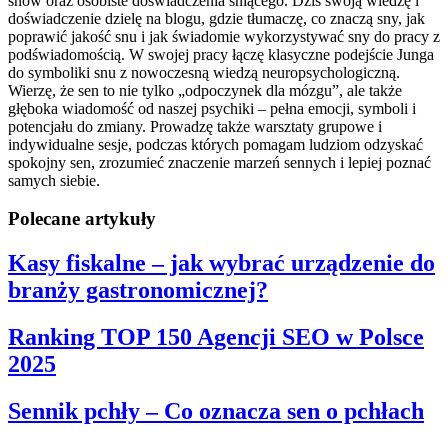
snów oraz osobiste doświadczenia śniącego. Dziś swoją wiedzę i
doświadczenie dzielę na blogu, gdzie tłumaczę, co znaczą sny, jak
poprawić jakość snu i jak świadomie wykorzystywać sny do pracy z
podświadomością. W swojej pracy łączę klasyczne podejście Junga
do symboliki snu z nowoczesną wiedzą neuropsychologiczną.
Wierzę, że sen to nie tylko „odpoczynek dla mózgu”, ale także
głęboka wiadomość od naszej psychiki – pełna emocji, symboli i
potencjału do zmiany. Prowadzę także warsztaty grupowe i
indywidualne sesje, podczas których pomagam ludziom odzyskać
spokojny sen, zrozumieć znaczenie marzeń sennych i lepiej poznać
samych siebie.
Polecane artykuły
Kasy fiskalne – jak wybrać urządzenie do
branży gastronomicznej?
Ranking TOP 150 Agencji SEO w Polsce
2025
Sennik pchły – Co oznacza sen o pchłach