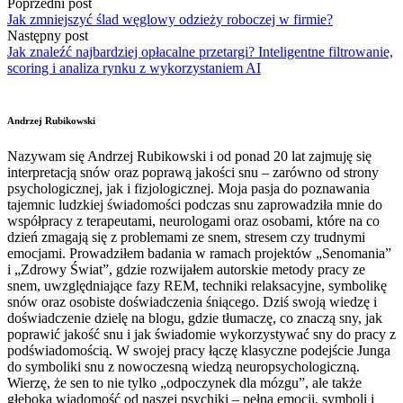
Poprzedni post
Jak zmniejszyć ślad węglowy odzieży roboczej w firmie?
Następny post
Jak znaleźć najbardziej opłacalne przetargi? Inteligentne filtrowanie,
scoring i analiza rynku z wykorzystaniem AI
Andrzej Rubikowski
Nazywam się Andrzej Rubikowski i od ponad 20 lat zajmuję się
interpretacją snów oraz poprawą jakości snu – zarówno od strony
psychologicznej, jak i fizjologicznej. Moja pasja do poznawania
tajemnic ludzkiej świadomości podczas snu zaprowadziła mnie do
współpracy z terapeutami, neurologami oraz osobami, które na co
dzień zmagają się z problemami ze snem, stresem czy trudnymi
emocjami. Prowadziłem badania w ramach projektów „Senomania”
i „Zdrowy Świat”, gdzie rozwijałem autorskie metody pracy ze
snem, uwzględniające fazy REM, techniki relaksacyjne, symbolikę
snów oraz osobiste doświadczenia śniącego. Dziś swoją wiedzę i
doświadczenie dzielę na blogu, gdzie tłumaczę, co znaczą sny, jak
poprawić jakość snu i jak świadomie wykorzystywać sny do pracy z
podświadomością. W swojej pracy łączę klasyczne podejście Junga
do symboliki snu z nowoczesną wiedzą neuropsychologiczną.
Wierzę, że sen to nie tylko „odpoczynek dla mózgu”, ale także
głęboka wiadomość od naszej psychiki – pełna emocji, symboli i