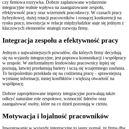
czy firmowa rozrywka. Dobrze zaplanowane wydarzenie
integracyjne realnie wpływa na zaangażowanie zespołu,
efektywność pracy oraz wizerunek pracodawcy. W czasach pracy
hybrydowej, dużej rotacji pracowników i rosnącej konkurencji na
rynku pracy, inwestycja w relacje międzyludzkie staje się jednym z
kluczowych elementów strategii rozwoju firmy.
Integracja zespołu a efektywność pracy
Jednym z najważniejszych powodów, dla których firmy decydują
się na wyjazdy integracyjne, jest poprawa komunikacji i współpracy
w zespole. W nieformalnym środowisku pracownicy lepiej się
poznają, łatwiej przełamują bariery i uczą się wzajemnego zaufania.
To bezpośrednio przekłada się na codzienną pracę – sprawniejszą
wymianę informacji, mniej konfliktów i większą otwartość na
współpracę.
Dobrze zaprojektowane imprezy integracyjne pozwalają także
odkryć naturalne role zespołowe, wzmocnić liderów oraz
zaangażować osoby, które na co dzień pozostają w cieniu.
Motywacja i lojalność pracowników
Inwestowanie w wyjazdy integracyjne to jasny sygnał, że firma dba