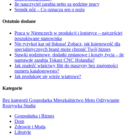
Ile nauczyciel zarabia netto za godzinę pracy
Sennik nóż – Co oznacza sen o nożu
Ostatnio dodane
Praca w Niemczech w produkcji i logistyce – najczęściej
poszukiwane stanowiska
Nie ryzykuj kar od fiskusa! Zobacz, jak księgowość dla
specjalistycznych branż może chronić Twój biznes
Stawki godzinowe, dodatki zmianowe i koszty życia – ile
naprawdę zarabia Tokarz CNC Holandia?
Jak znaleźć właściwy filtr do maszyny bez znajomości
numeru katalogowego?
Jak produkuje się wieże wiatrowe?
Kategorie
Bez kategorii
Gospodarka
Mieszkalnictwo
Moto
Odżywianie
Rozrywka
Studia
Gospodarka i Biznes
Dom
Zdrowie i Moda
Lifestyle