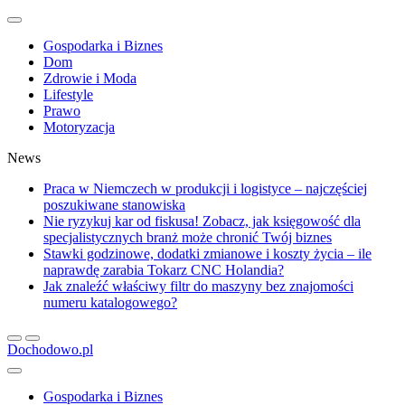
Gospodarka i Biznes
Dom
Zdrowie i Moda
Lifestyle
Prawo
Motoryzacja
News
Praca w Niemczech w produkcji i logistyce – najczęściej
poszukiwane stanowiska
Nie ryzykuj kar od fiskusa! Zobacz, jak księgowość dla
specjalistycznych branż może chronić Twój biznes
Stawki godzinowe, dodatki zmianowe i koszty życia – ile
naprawdę zarabia Tokarz CNC Holandia?
Jak znaleźć właściwy filtr do maszyny bez znajomości
numeru katalogowego?
Dochodowo.pl
Gospodarka i Biznes