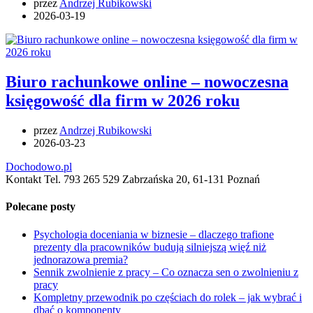
przez
Andrzej Rubikowski
2026-03-19
Biuro rachunkowe online – nowoczesna
księgowość dla firm w 2026 roku
przez
Andrzej Rubikowski
2026-03-23
Dochodowo.pl
Kontakt Tel. 793 265 529 Zabrzańska 20, 61-131 Poznań
Polecane posty
Psychologia doceniania w biznesie – dlaczego trafione
prezenty dla pracowników budują silniejszą więź niż
jednorazowa premia?
Sennik zwolnienie z pracy – Co oznacza sen o zwolnieniu z
pracy
Kompletny przewodnik po częściach do rolek – jak wybrać i
dbać o komponenty