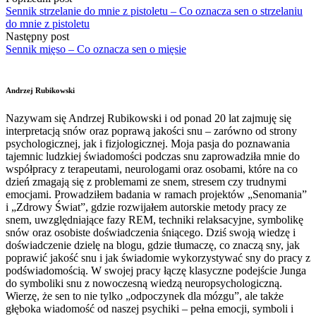
Sennik strzelanie do mnie z pistoletu – Co oznacza sen o strzelaniu
do mnie z pistoletu
Następny post
Sennik mięso – Co oznacza sen o mięsie
Andrzej Rubikowski
Nazywam się Andrzej Rubikowski i od ponad 20 lat zajmuję się
interpretacją snów oraz poprawą jakości snu – zarówno od strony
psychologicznej, jak i fizjologicznej. Moja pasja do poznawania
tajemnic ludzkiej świadomości podczas snu zaprowadziła mnie do
współpracy z terapeutami, neurologami oraz osobami, które na co
dzień zmagają się z problemami ze snem, stresem czy trudnymi
emocjami. Prowadziłem badania w ramach projektów „Senomania”
i „Zdrowy Świat”, gdzie rozwijałem autorskie metody pracy ze
snem, uwzględniające fazy REM, techniki relaksacyjne, symbolikę
snów oraz osobiste doświadczenia śniącego. Dziś swoją wiedzę i
doświadczenie dzielę na blogu, gdzie tłumaczę, co znaczą sny, jak
poprawić jakość snu i jak świadomie wykorzystywać sny do pracy z
podświadomością. W swojej pracy łączę klasyczne podejście Junga
do symboliki snu z nowoczesną wiedzą neuropsychologiczną.
Wierzę, że sen to nie tylko „odpoczynek dla mózgu”, ale także
głęboka wiadomość od naszej psychiki – pełna emocji, symboli i