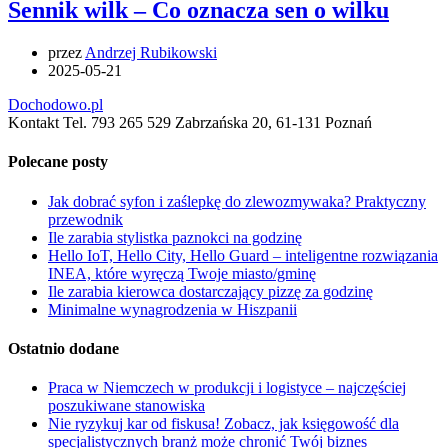
Sennik wilk – Co oznacza sen o wilku
przez
Andrzej Rubikowski
2025-05-21
Dochodowo.pl
Kontakt Tel. 793 265 529 Zabrzańska 20, 61-131 Poznań
Polecane posty
Jak dobrać syfon i zaślepkę do zlewozmywaka? Praktyczny
przewodnik
Ile zarabia stylistka paznokci na godzinę
Hello IoT, Hello City, Hello Guard – inteligentne rozwiązania
INEA, które wyręczą Twoje miasto/gminę
Ile zarabia kierowca dostarczający pizzę za godzinę
Minimalne wynagrodzenia w Hiszpanii
Ostatnio dodane
Praca w Niemczech w produkcji i logistyce – najczęściej
poszukiwane stanowiska
Nie ryzykuj kar od fiskusa! Zobacz, jak księgowość dla
specjalistycznych branż może chronić Twój biznes