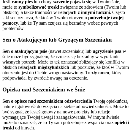
Jeśli
ranny pies
lub chory
szczenię
pojawia się w Twoim śnie,
może to
symbolizować
troski
związane ze zdrowiem (Twoim lub
bliskich), a także trudności w
relacjach z innymi ludźmi
. Często
taki sen oznacza, że ktoś w Twoim otoczeniu
potrzebuje twojej
pomocy
, lub że Ty sam czujesz się bezradny wobec pewnych
problemów.
Sen o Atakującym lub Gryzącym Szczeniaku
Sen o atakującym psie
(nawet szczeniaku) lub
ugryzienie psa
w
śnie może być sygnałem, że czujesz się bezradny w wyrażaniu
własnych potrzeb. Może to też oznaczać zbliżający się konflikt w
bliskich
relacjach międzyludzkich
lub poczucie, że ktoś w Twoim
otoczeniu jest do Ciebie wrogo nastawiony. To
zły omen
, który
podpowiada, by zwrócić uwagę na otoczenie.
Opieka nad Szczeniakiem we Śnie
Sen o opiece nad szczeniakiem
odzwierciedla
Twoją opiekuńczą
naturę i gotowość do wzięcia na siebie odpowiedzialności. Może to
być sygnał, że jesteś gotowy na nowe projekty lub relacje
wymagające Twojej uwagi i zaangażowania. W innym świetle,
może to oznaczać, że to Ty sam potrzebujesz wsparcia oraz
opieki i
troski
od innych.