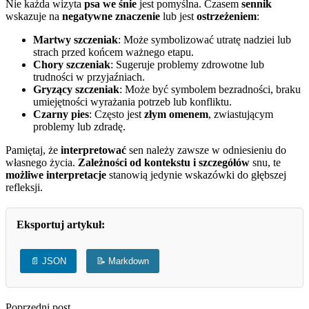
Nie każda wizyta
psa we śnie
jest pomyślna. Czasem
sennik
wskazuje na
negatywne znaczenie
lub jest
ostrzeżeniem
:
Martwy szczeniak
: Może symbolizować utratę nadziei lub
strach przed końcem ważnego etapu.
Chory szczeniak
: Sugeruje problemy zdrowotne lub
trudności w przyjaźniach.
Gryzący szczeniak
: Może być symbolem bezradności, braku
umiejętności wyrażania potrzeb lub konfliktu.
Czarny pies
: Często jest
złym omenem
, zwiastującym
problemy lub zdradę.
Pamiętaj, że
interpretować
sen należy zawsze w odniesieniu do
własnego życia.
Zależności od kontekstu i szczegółów
snu, te
możliwe interpretacje
stanowią jedynie wskazówki do głębszej
refleksji.
Eksportuj artykuł:
📄 JSON
📝 Markdown
Poprzedni post