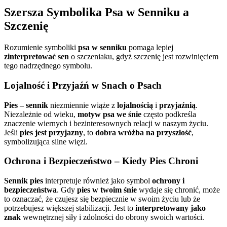
Szersza Symbolika Psa w Senniku a
Szczenię
Rozumienie symboliki
psa w senniku
pomaga lepiej
zinterpretować sen
o szczeniaku, gdyż szczenię jest rozwinięciem
tego nadrzędnego symbolu.
Lojalność i Przyjaźń w Snach o Psach
Pies – sennik
niezmiennie wiąże z
lojalnością
i
przyjaźnią
.
Niezależnie od wieku,
motyw psa we śnie
często podkreśla
znaczenie wiernych i bezinteresownych relacji w naszym życiu.
Jeśli
pies jest przyjazny
, to
dobra wróżba na przyszłość
,
symbolizująca silne więzi.
Ochrona i Bezpieczeństwo – Kiedy Pies Chroni
Sennik pies
interpretuje również jako symbol
ochrony i
bezpieczeństwa
. Gdy
pies w twoim śnie
wydaje się chronić, może
to oznaczać, że czujesz się bezpiecznie w swoim życiu lub że
potrzebujesz większej stabilizacji. Jest to
interpretowany jako
znak
wewnętrznej siły i zdolności do obrony swoich wartości.