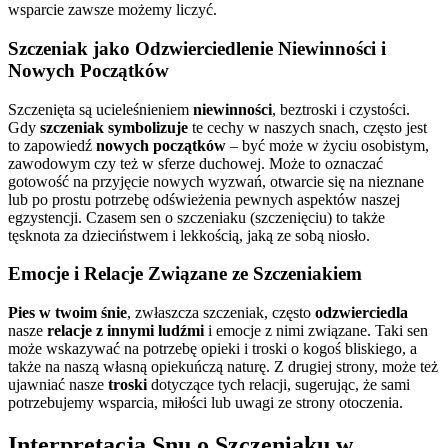
wsparcie zawsze możemy liczyć.
Szczeniak jako Odzwierciedlenie Niewinności i
Nowych Początków
Szczenięta są ucieleśnieniem
niewinności
, beztroski i czystości.
Gdy
szczeniak symbolizuje
te cechy w naszych snach, często jest
to zapowiedź
nowych początków
– być może w życiu osobistym,
zawodowym czy też w sferze duchowej. Może to oznaczać
gotowość na przyjęcie nowych wyzwań, otwarcie się na nieznane
lub po prostu potrzebę odświeżenia pewnych aspektów naszej
egzystencji. Czasem sen o szczeniaku (szczenięciu) to także
tęsknota za dzieciństwem i lekkością, jaką ze sobą niosło.
Emocje i Relacje Związane ze Szczeniakiem
Pies w twoim śnie
, zwłaszcza szczeniak, często
odzwierciedla
nasze
relacje z innymi ludźmi
i emocje z nimi związane. Taki sen
może wskazywać na potrzebę opieki i troski o kogoś bliskiego, a
także na naszą własną opiekuńczą naturę. Z drugiej strony, może też
ujawniać nasze
troski
dotyczące tych relacji, sugerując, że sami
potrzebujemy wsparcia, miłości lub uwagi ze strony otoczenia.
Interpretacja Snu o Szczeniaku w