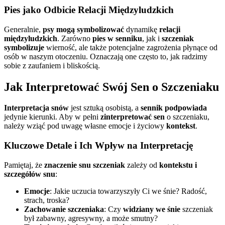
Pies jako Odbicie Relacji Międzyludzkich
Generalnie,
psy mogą symbolizować
dynamikę
relacji
międzyludzkich
. Zarówno
pies w senniku
, jak i
szczeniak
symbolizuje
wierność, ale także potencjalne zagrożenia płynące od
osób w naszym otoczeniu. Oznaczają one często to, jak radzimy
sobie z zaufaniem i bliskością.
Jak Interpretować Swój Sen o Szczeniaku
Interpretacja snów
jest sztuką osobistą, a
sennik podpowiada
jedynie kierunki. Aby w pełni
zinterpretować sen
o szczeniaku,
należy wziąć pod uwagę własne emocje i życiowy
kontekst
.
Kluczowe Detale i Ich Wpływ na Interpretację
Pamiętaj, że
znaczenie snu szczeniak
zależy od
kontekstu i
szczegółów snu
:
Emocje
: Jakie uczucia towarzyszyły Ci we śnie? Radość,
strach, troska?
Zachowanie szczeniaka
: Czy
widziany we śnie
szczeniak
był zabawny, agresywny, a może smutny?