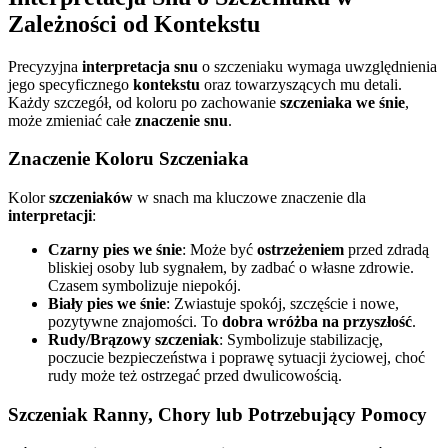
Zależności od Kontekstu
Precyzyjna
interpretacja snu
o szczeniaku wymaga uwzględnienia
jego specyficznego
kontekstu
oraz towarzyszących mu detali.
Każdy szczegół, od koloru po zachowanie
szczeniaka we śnie
,
może zmieniać całe
znaczenie snu
.
Znaczenie Koloru Szczeniaka
Kolor
szczeniaków
w snach ma kluczowe znaczenie dla
interpretacji
:
Czarny pies we śnie
: Może być
ostrzeżeniem
przed zdradą
bliskiej osoby lub sygnałem, by zadbać o własne zdrowie.
Czasem symbolizuje niepokój.
Biały pies we śnie
: Zwiastuje spokój, szczęście i nowe,
pozytywne znajomości. To
dobra wróżba na przyszłość
.
Rudy/Brązowy szczeniak
: Symbolizuje stabilizację,
poczucie bezpieczeństwa i poprawę sytuacji życiowej, choć
rudy może też ostrzegać przed dwulicowością.
Szczeniak Ranny, Chory lub Potrzebujący Pomocy