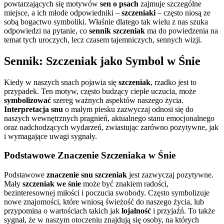
powtarzających się motywów
sen o psach
zajmuje szczególne
miejsce, a ich młode odpowiedniki –
szczeniaki
– często niosą ze
sobą bogactwo symboliki. Właśnie dlatego tak wielu z nas szuka
odpowiedzi na pytanie, co
sennik szczeniak
ma do powiedzenia na
temat tych uroczych, lecz czasem tajemniczych, sennych wizji.
Sennik: Szczeniak jako Symbol w Śnie
Kiedy w naszych snach pojawia się
szczeniak
, rzadko jest to
przypadek. Ten motyw, często budzący ciepłe uczucia, może
symbolizować
szereg ważnych aspektów naszego życia.
Interpretacja snu
o małym piesku zazwyczaj odnosi się do
naszych wewnętrznych pragnień, aktualnego stanu emocjonalnego
oraz nadchodzących wydarzeń, zwiastując zarówno pozytywne, jak
i wymagające uwagi sygnały.
Podstawowe Znaczenie Szczeniaka w Śnie
Podstawowe
znaczenie snu szczeniak
jest zazwyczaj pozytywne.
Mały
szczeniak we śnie
może być znakiem radości,
bezinteresownej miłości i poczucia swobody. Często symbolizuje
nowe znajomości, które wniosą świeżość do naszego życia, lub
przypomina o wartościach takich jak
lojalność
i przyjaźń. To także
sygnał, że w naszym otoczeniu znajdują się osoby, na których