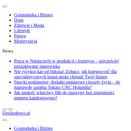
Gospodarka i Biznes
Dom
Zdrowie i Moda
Lifestyle
Prawo
Motoryzacja
News
Praca w Niemczech w produkcji i logistyce – najczęściej
poszukiwane stanowiska
Nie ryzykuj kar od fiskusa! Zobacz, jak księgowość dla
specjalistycznych branż może chronić Twój biznes
Stawki godzinowe, dodatki zmianowe i koszty życia – ile
naprawdę zarabia Tokarz CNC Holandia?
Jak znaleźć właściwy filtr do maszyny bez znajomości
numeru katalogowego?
Dochodowo.pl
Gospodarka i Biznes