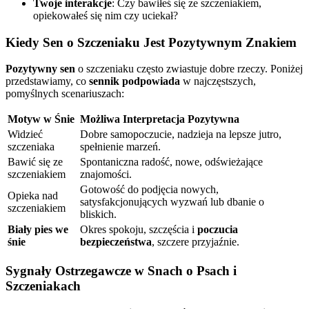
Twoje interakcje
: Czy bawiłeś się ze szczeniakiem,
opiekowałeś się nim czy uciekał?
Kiedy Sen o Szczeniaku Jest Pozytywnym Znakiem
Pozytywny sen
o szczeniaku często zwiastuje dobre rzeczy. Poniżej
przedstawiamy, co
sennik podpowiada
w najczęstszych,
pomyślnych scenariuszach:
Motyw w Śnie
Możliwa Interpretacja Pozytywna
Widzieć
Dobre samopoczucie, nadzieja na lepsze jutro,
szczeniaka
spełnienie marzeń.
Bawić się ze
Spontaniczna radość, nowe, odświeżające
szczeniakiem
znajomości.
Gotowość do podjęcia nowych,
Opieka nad
satysfakcjonujących wyzwań lub dbanie o
szczeniakiem
bliskich.
Biały pies we
Okres spokoju, szczęścia i
poczucia
śnie
bezpieczeństwa
, szczere przyjaźnie.
Sygnały Ostrzegawcze w Snach o Psach i
Szczeniakach