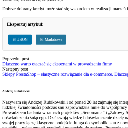
Dobrze dobrany kredyt może stać się wsparciem w realizacji marzeń
Eksportuj artykuł:
📄 JSON
📝 Markdown
Poprzedni post
Dlaczego warto otaczać się ekspertami w prowadzeniu firmy
Następny post
Sklepy PrestaShop – elastyczne rozwiązanie dla e-commerce. Dlacze
Andrzej Rubikowski
Nazywam się Andrzej Rubikowski i od ponad 20 lat zajmuję się interp
ludzkiej świadomości podczas snu zaprowadziła mnie do współpracy z
Prowadziłem badania w ramach projektów „Senomania” i „Zdrowy Świa
doświadczenia śniącego. Dziś swoją wiedzę i doświadczenie dzielę n
swojej pracy łączę klasyczne podejście Junga do symboliki snu z no
psychiki – pełna emocji, symboli i potencjału do zmiany. Prowadzę