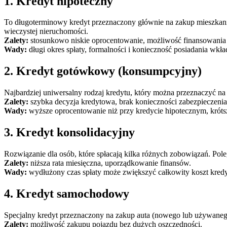
1. Kredyt hipoteczny
To długoterminowy kredyt przeznaczony głównie na zakup mieszkania,
wieczystej nieruchomości.
Zalety:
stosunkowo niskie oprocentowanie, możliwość finansowania
Wady:
długi okres spłaty, formalności i konieczność posiadania wkł
2. Kredyt gotówkowy (konsumpcyjny)
Najbardziej uniwersalny rodzaj kredytu, który można przeznaczyć n
Zalety:
szybka decyzja kredytowa, brak konieczności zabezpieczenia
Wady:
wyższe oprocentowanie niż przy kredycie hipotecznym, krótsz
3. Kredyt konsolidacyjny
Rozwiązanie dla osób, które spłacają kilka różnych zobowiązań. Pole
Zalety:
niższa rata miesięczna, uporządkowanie finansów.
Wady:
wydłużony czas spłaty może zwiększyć całkowity koszt kredy
4. Kredyt samochodowy
Specjalny kredyt przeznaczony na zakup auta (nowego lub używaneg
Zalety:
możliwość zakupu pojazdu bez dużych oszczędności.