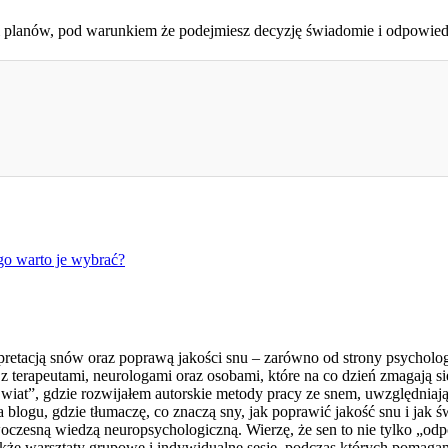
 i planów, pod warunkiem że podejmiesz decyzję świadomie i odpowiedz
go warto je wybrać?
retacją snów oraz poprawą jakości snu – zarówno od strony psychologic
 terapeutami, neurologami oraz osobami, które na co dzień zmagają s
t”, gdzie rozwijałem autorskie metody pracy ze snem, uwzględniając
a blogu, gdzie tłumaczę, co znaczą sny, jak poprawić jakość snu i j
woczesną wiedzą neuropsychologiczną. Wierzę, że sen to nie tylko „o
 także warsztaty grupowe i indywidualne sesje, podczas których pomag