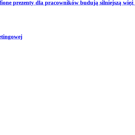
afione prezenty dla pracowników budują silniejszą wię
etingowej