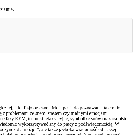
ialnie.
znej, jak i fizjologicznej. Moja pasja do poznawania tajemnic
ię z problemami ze snem, stresem czy trudnymi emocjami.
e fazy REM, techniki relaksacyjne, symbolikę snów oraz osobiste
ak świadomie wykorzystywać sny do pracy z podświadomością. W
dpoczynek dla mózgu”, ale także głęboka wiadomość od naszej
am ludziom odzyskać spokojny sen, zrozumieć znaczenie marzeń