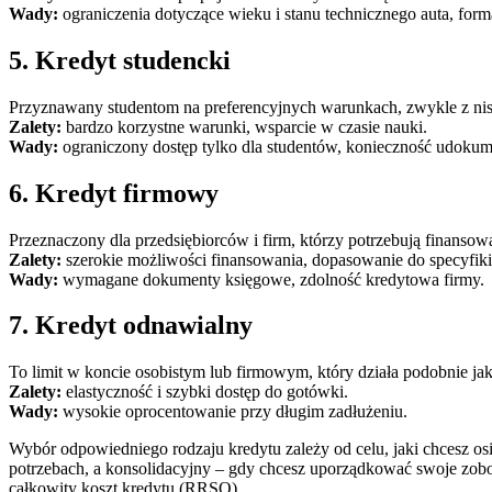
Wady:
ograniczenia dotyczące wieku i stanu technicznego auta, form
5. Kredyt studencki
Przyznawany studentom na preferencyjnych warunkach, zwykle z nis
Zalety:
bardzo korzystne warunki, wsparcie w czasie nauki.
Wady:
ograniczony dostęp tylko dla studentów, konieczność udokum
6. Kredyt firmowy
Przeznaczony dla przedsiębiorców i firm, którzy potrzebują finansowa
Zalety:
szerokie możliwości finansowania, dopasowanie do specyfiki
Wady:
wymagane dokumenty księgowe, zdolność kredytowa firmy.
7. Kredyt odnawialny
To limit w koncie osobistym lub firmowym, który działa podobnie j
Zalety:
elastyczność i szybki dostęp do gotówki.
Wady:
wysokie oprocentowanie przy długim zadłużeniu.
Wybór odpowiedniego rodzaju kredytu zależy od celu, jaki chcesz os
potrzebach, a konsolidacyjny – gdy chcesz uporządkować swoje zobow
całkowity koszt kredytu (RRSO).