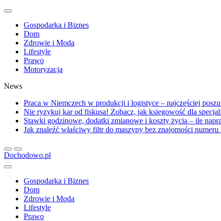
Gospodarka i Biznes
Dom
Zdrowie i Moda
Lifestyle
Prawo
Motoryzacja
News
Praca w Niemczech w produkcji i logistyce – najczęściej posz
Nie ryzykuj kar od fiskusa! Zobacz, jak księgowość dla specja
Stawki godzinowe, dodatki zmianowe i koszty życia – ile na
Jak znaleźć właściwy filtr do maszyny bez znajomości numer
Dochodowo.pl
Gospodarka i Biznes
Dom
Zdrowie i Moda
Lifestyle
Prawo