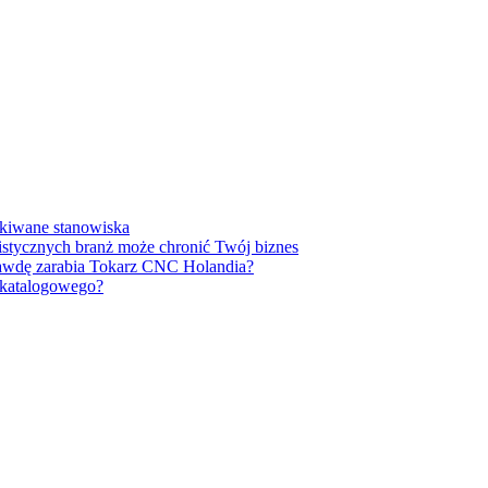
ukiwane stanowiska
listycznych branż może chronić Twój biznes
prawdę zarabia Tokarz CNC Holandia?
u katalogowego?