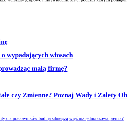
inę
n o wypadających włosach
 prowadząc małą firmę?
tałe czy Zmienne? Poznaj Wady i Zalety O