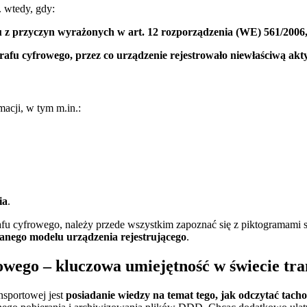
 wtedy, gdy:
 z przyczyn wyrażonych w art. 12 rozporządzenia (WE) 561/2006
ografu cyfrowego, przez co urządzenie rejestrowało niewłaściwą ak
acji, w tym m.in.:
ia
.
afu cyfrowego, należy przede wszystkim zapoznać się z piktogramami 
 danego modelu urządzenia rejestrującego
.
owego – kluczowa umiejętność w świecie tr
nsportowej jest
posiadanie wiedzy na temat tego, jak odczytać tach