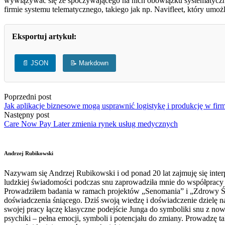
wywiązywać się ze spoczywającego na nich obowiązku systematyczne
firmie systemu telematycznego, takiego jak np. Navifleet, który umoż
Eksportuj artykuł:
📄 JSON
📝 Markdown
Poprzedni post
Jak aplikacje biznesowe mogą usprawnić logistykę i produkcję w f
Następny post
Care Now Pay Later zmienia rynek usług medycznych
Andrzej Rubikowski
Nazywam się Andrzej Rubikowski i od ponad 20 lat zajmuję się interp
ludzkiej świadomości podczas snu zaprowadziła mnie do współpracy z
Prowadziłem badania w ramach projektów „Senomania” i „Zdrowy Świa
doświadczenia śniącego. Dziś swoją wiedzę i doświadczenie dzielę n
swojej pracy łączę klasyczne podejście Junga do symboliki snu z no
psychiki – pełna emocji, symboli i potencjału do zmiany. Prowadzę