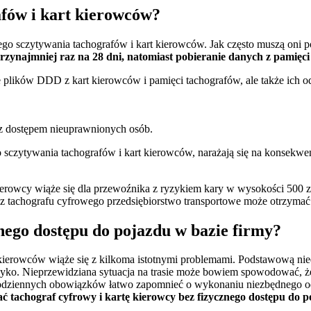
afów i kart kierowców?
ego sczytywania tachografów i kart kierowców. Jak często muszą oni p
zynajmniej raz na 28 dni, natomiast pobieranie danych z pamięc
plików DDD z kart kierowców i pamięci tachografów, ale także ich o
az dostępem nieuprawnionych osób.
 sczytywania tachografów i kart kierowców, narażają się na konsekwe
erowcy wiąże się dla przewoźnika z ryzykiem kary w wysokości 500 z
tachografu cyfrowego przedsiębiorstwo transportowe może otrzymać 
nego dostępu do pojazdu w bazie firmy?
ierowców wiąże się z kilkoma istotnymi problemami. Podstawową nied
ryzyko. Nieprzewidziana sytuacja na trasie może bowiem spowodować,
codziennych obowiązków łatwo zapomnieć o wykonaniu niezbędnego odcz
ać tachograf cyfrowy i kartę kierowcy bez fizycznego dostępu do p