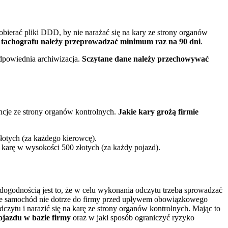
obierać pliki DDD, by nie narażać się na kary ze strony organów
i tachografu należy przeprowadzać minimum raz na 90 dni
.
dpowiednia archiwizacja.
Sczytane dane należy przechowywać
ncje ze strony organów kontrolnych.
Jakie kary grożą firmie
łotych (za każdego kierowcę).
karę w wysokości 500 złotych (za każdy pojazd).
ogodnością jest to, że w celu wykonania odczytu trzeba sprowadzać
 że samochód nie dotrze do firmy przed upływem obowiązkowego
ytu i narazić się na karę ze strony organów kontrolnych. Mając to
ojazdu w bazie firmy
oraz w jaki sposób ograniczyć ryzyko