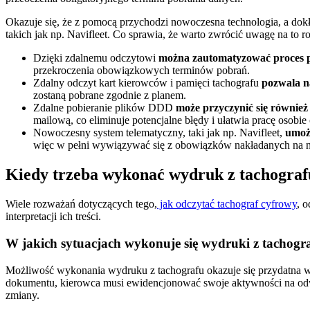
Okazuje się, że z pomocą przychodzi nowoczesna technologia, a dok
takich jak np. Navifleet. Co sprawia, że warto zwrócić uwagę na to r
Dzięki zdalnemu odczytowi
można zautomatyzować proces 
przekroczenia obowiązkowych terminów pobrań.
Zdalny odczyt kart kierowców i pamięci tachografu
pozwala n
zostaną pobrane zgodnie z planem.
Zdalne pobieranie plików DDD
może przyczynić się również
mailową, co eliminuje potencjalne błędy i ułatwia pracę osobi
Nowoczesny system telematyczny, taki jak np. Navifleet,
umożl
więc w pełni wywiązywać się z obowiązków nakładanych na ni
Kiedy trzeba wykonać wydruk z tachografu
Wiele rozważań dotyczących tego,
jak odczytać tachograf cyfrowy
, 
interpretacji ich treści.
W jakich sytuacjach wykonuje się wydruki z tachogr
Możliwość wykonania wydruku z tachografu okazuje się przydatna
dokumentu, kierowca musi ewidencjonować swoje aktywności na odw
zmiany.