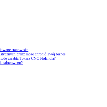
ukiwane stanowiska
listycznych branż może chronić Twój biznes
prawdę zarabia Tokarz CNC Holandia?
u katalogowego?