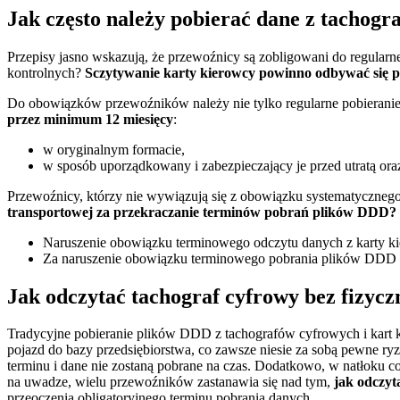
Jak często należy pobierać dane z tachogr
Przepisy jasno wskazują, że przewoźnicy są zobligowani do regularn
kontrolnych?
Sczytywanie karty kierowcy powinno odbywać się pr
Do obowiązków przewoźników należy nie tylko regularne pobieranie 
przez minimum 12 miesięcy
:
w oryginalnym formacie,
w sposób uporządkowany i zabezpieczający je przed utratą or
Przewoźnicy, którzy nie wywiązują się z obowiązku systematycznego
transportowej za przekraczanie terminów pobrań plików DDD?
Naruszenie obowiązku terminowego odczytu danych z karty ki
Za naruszenie obowiązku terminowego pobrania plików DDD z 
Jak odczytać tachograf cyfrowy bez fizycz
Tradycyjne pobieranie plików DDD z tachografów cyfrowych i kart k
pojazd do bazy przedsiębiorstwa, co zawsze niesie za sobą pewne 
terminu i dane nie zostaną pobrane na czas. Dodatkowo, w natłoku 
na uwadze, wielu przewoźników zastanawia się nad tym,
jak odczyt
przeoczenia obligatoryjnego terminu pobrania danych.