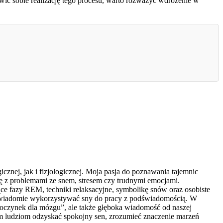
ć sobie realizację tego procesu, warto rozważyć wdrożenie w
znej, jak i fizjologicznej. Moja pasja do poznawania tajemnic
ię z problemami ze snem, stresem czy trudnymi emocjami.
e fazy REM, techniki relaksacyjne, symbolikę snów oraz osobiste
ak świadomie wykorzystywać sny do pracy z podświadomością. W
dpoczynek dla mózgu”, ale także głęboka wiadomość od naszej
am ludziom odzyskać spokojny sen, zrozumieć znaczenie marzeń