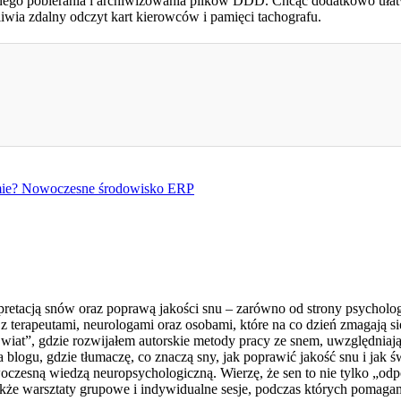
go pobierania i archiwizowania plików DDD. Chcąc dodatkowo ułatwi
liwia zdalny odczyt kart kierowców i pamięci tachografu.
irmie? Nowoczesne środowisko ERP
retacją snów oraz poprawą jakości snu – zarówno od strony psychologic
 terapeutami, neurologami oraz osobami, które na co dzień zmagają s
t”, gdzie rozwijałem autorskie metody pracy ze snem, uwzględniając
a blogu, gdzie tłumaczę, co znaczą sny, jak poprawić jakość snu i j
woczesną wiedzą neuropsychologiczną. Wierzę, że sen to nie tylko „o
 także warsztaty grupowe i indywidualne sesje, podczas których pomag