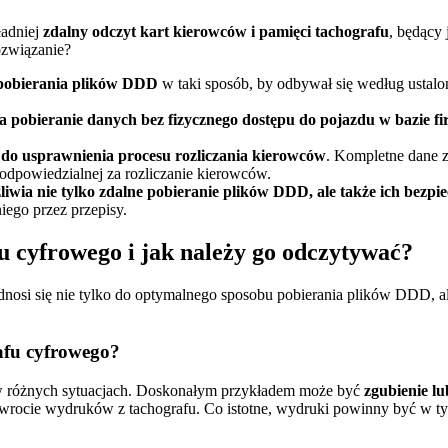
ładniej
zdalny odczyt kart kierowców i pamięci tachografu
, będący
ozwiązanie?
pobierania plików DDD
w taki sposób, by odbywał się według ustal
a pobieranie danych bez fizycznego dostępu do pojazdu w bazie f
 do usprawnienia procesu rozliczania kierowców
. Kompletne dane 
e odpowiedzialnej za rozliczanie kierowców.
iwia nie tylko zdalne pobieranie plików DDD, ale także ich bezpi
ego przez przepisy.
 cyfrowego i jak należy go odczytywać?
odnosi się nie tylko do optymalnego sposobu pobierania plików DDD, 
afu cyfrowego?
 w różnych sytuacjach. Doskonałym przykładem może być
zgubienie l
rocie wydruków z tachografu. Co istotne, wydruki powinny być w ty