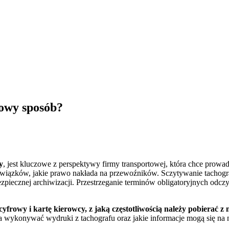
łowy sposób?
y
, jest kluczowe z perspektywy firmy transportowej, która chce prowa
iązków, jakie prawo nakłada na przewoźników. Sczytywanie tachogr
piecznej archiwizacji. Przestrzeganie terminów obligatoryjnych odczyt
cyfrowy i kartę kierowcy, z jaką częstotliwością należy pobierać z
a wykonywać wydruki z tachografu oraz jakie informacje mogą się na 