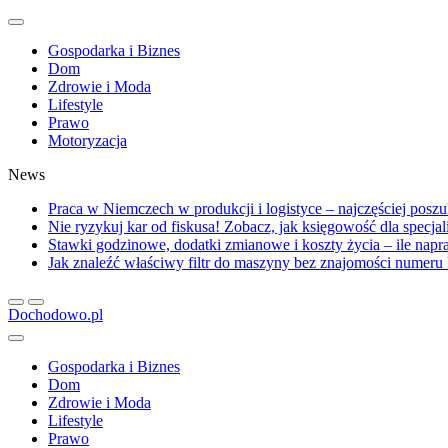
Gospodarka i Biznes
Dom
Zdrowie i Moda
Lifestyle
Prawo
Motoryzacja
News
Praca w Niemczech w produkcji i logistyce – najczęściej posz
Nie ryzykuj kar od fiskusa! Zobacz, jak księgowość dla specja
Stawki godzinowe, dodatki zmianowe i koszty życia – ile na
Jak znaleźć właściwy filtr do maszyny bez znajomości numer
Dochodowo.pl
Gospodarka i Biznes
Dom
Zdrowie i Moda
Lifestyle
Prawo