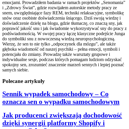
emocjami. Prowadziłem badania w ramach projektów „Senomania”
i „Zdrowy Świat”, gdzie rozwijałem autorskie metody pracy ze
snem, uwzględniające fazy REM, techniki relaksacyjne, symbolikę
snów oraz osobiste doświadczenia śniącego. Dziś swoją wiedzę i
doświadczenie dzielę na blogu, gdzie tłumaczę, co znaczą sny, jak
poprawić jakość snu i jak świadomie wykorzystywać sny do pracy z
podświadomością. W swojej pracy łączę klasyczne podejście Junga
do symboliki snu z nowoczesną wiedzą neuropsychologiczną.
Wierzę, że sen to nie tylko „odpoczynek dla mózgu”, ale także
głęboka wiadomość od naszej psychiki – pełna emocji, symboli i
potencjału do zmiany. Prowadzę także warsztaty grupowe i
indywidualne sesje, podczas których pomagam ludziom odzyskać
spokojny sen, zrozumieć znaczenie marzeń sennych i lepiej poznać
samych siebie.
Polecane artykuły
Sennik wypadek samochodowy – Co
oznacza sen o wypadku samochodowym
Jak producenci zwiększają dochodowość
dzięki synergii platformy Shopify i