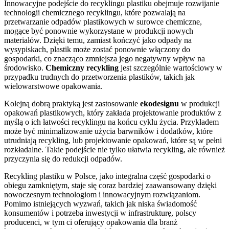
Innowacyjne podejście do recyklingu plastiku obejmuje rozwijanie
technologii chemicznego recyklingu, które pozwalają na
przetwarzanie odpadów plastikowych w surowce chemiczne,
mogące być ponownie wykorzystane w produkcji nowych
materiałów. Dzięki temu, zamiast kończyć jako odpady na
wysypiskach, plastik może zostać ponownie włączony do
gospodarki, co znacząco zmniejsza jego negatywny wpływ na
środowisko.
Chemiczny recykling
jest szczególnie wartościowy w
przypadku trudnych do przetworzenia plastików, takich jak
wielowarstwowe opakowania.
Kolejną dobrą praktyką jest zastosowanie
ekodesignu
w produkcji
opakowań plastikowych, który zakłada projektowanie produktów z
myślą o ich łatwości recyklingu na końcu cyklu życia. Przykładem
może być minimalizowanie użycia barwników i dodatków, które
utrudniają recykling, lub projektowanie opakowań, które są w pełni
rozkładalne. Takie podejście nie tylko ułatwia recykling, ale również
przyczynia się do redukcji odpadów.
Recykling plastiku w Polsce, jako integralna część gospodarki o
obiegu zamkniętym, staje się coraz bardziej zaawansowany dzięki
nowoczesnym technologiom i innowacyjnym rozwiązaniom.
Pomimo istniejących wyzwań, takich jak niska świadomość
konsumentów i potrzeba inwestycji w infrastrukturę, polscy
producenci, w tym ci oferujący opakowania dla branż