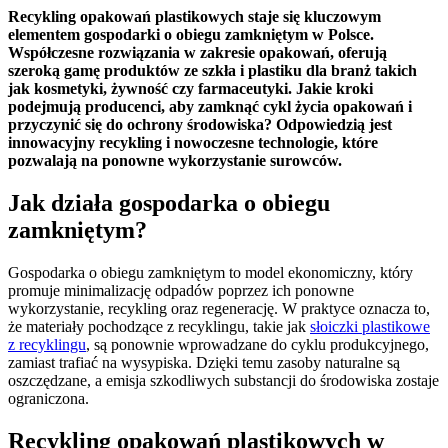
Recykling opakowań plastikowych staje się kluczowym
elementem gospodarki o obiegu zamkniętym w Polsce.
Współczesne rozwiązania w zakresie opakowań, oferują
szeroką gamę produktów ze szkła i plastiku dla branż takich
jak kosmetyki, żywność czy farmaceutyki. Jakie kroki
podejmują producenci, aby zamknąć cykl życia opakowań i
przyczynić się do ochrony środowiska? Odpowiedzią jest
innowacyjny recykling i nowoczesne technologie, które
pozwalają na ponowne wykorzystanie surowców.
Jak działa gospodarka o obiegu
zamkniętym?
Gospodarka o obiegu zamkniętym to model ekonomiczny, który
promuje minimalizację odpadów poprzez ich ponowne
wykorzystanie, recykling oraz regenerację. W praktyce oznacza to,
że materiały pochodzące z recyklingu, takie jak
słoiczki plastikowe
z recyklingu
, są ponownie wprowadzane do cyklu produkcyjnego,
zamiast trafiać na wysypiska. Dzięki temu zasoby naturalne są
oszczędzane, a emisja szkodliwych substancji do środowiska zostaje
ograniczona.
Recykling opakowań plastikowych w