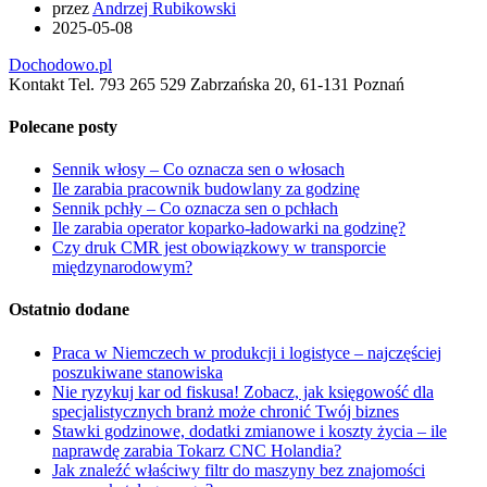
przez
Andrzej Rubikowski
2025-05-08
Dochodowo.pl
Kontakt Tel. 793 265 529 Zabrzańska 20, 61-131 Poznań
Polecane posty
Sennik włosy – Co oznacza sen o włosach
Ile zarabia pracownik budowlany za godzinę
Sennik pchły – Co oznacza sen o pchłach
Ile zarabia operator koparko-ładowarki na godzinę?
Czy druk CMR jest obowiązkowy w transporcie
międzynarodowym?
Ostatnio dodane
Praca w Niemczech w produkcji i logistyce – najczęściej
poszukiwane stanowiska
Nie ryzykuj kar od fiskusa! Zobacz, jak księgowość dla
specjalistycznych branż może chronić Twój biznes
Stawki godzinowe, dodatki zmianowe i koszty życia – ile
naprawdę zarabia Tokarz CNC Holandia?
Jak znaleźć właściwy filtr do maszyny bez znajomości