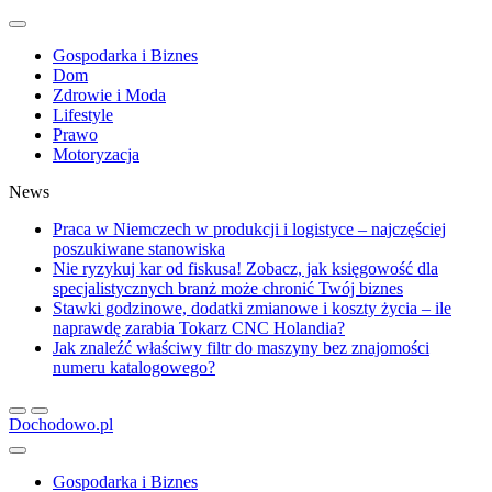
Gospodarka i Biznes
Dom
Zdrowie i Moda
Lifestyle
Prawo
Motoryzacja
News
Praca w Niemczech w produkcji i logistyce – najczęściej
poszukiwane stanowiska
Nie ryzykuj kar od fiskusa! Zobacz, jak księgowość dla
specjalistycznych branż może chronić Twój biznes
Stawki godzinowe, dodatki zmianowe i koszty życia – ile
naprawdę zarabia Tokarz CNC Holandia?
Jak znaleźć właściwy filtr do maszyny bez znajomości
numeru katalogowego?
Dochodowo.pl
Gospodarka i Biznes