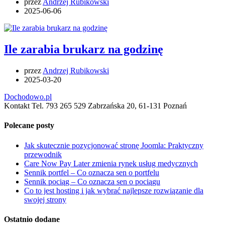
przez
Andrzej Rubikowski
2025-06-06
Ile zarabia brukarz na godzinę
przez
Andrzej Rubikowski
2025-03-20
Dochodowo.pl
Kontakt Tel. 793 265 529 Zabrzańska 20, 61-131 Poznań
Polecane posty
Jak skutecznie pozycjonować stronę Joomla: Praktyczny
przewodnik
Care Now Pay Later zmienia rynek usług medycznych
Sennik portfel – Co oznacza sen o portfelu
Sennik pociąg – Co oznacza sen o pociągu
Co to jest hosting i jak wybrać najlepsze rozwiązanie dla
swojej strony
Ostatnio dodane