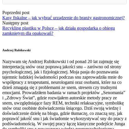
Poprzedni post
Kasy fiskalne – jak wybrać urządzenie do branży gastronomicznej?
Następny post
Recykling plastiku w Polsce – jak działa gospodarka o obiegu
zamkniętym dla opakowań?
Andrzej Rubikowski
Nazywam się Andrzej Rubikowski i od ponad 20 lat zajmuję się
interpretacją snów oraz poprawą jakości snu – zarówno od strony
psychologicznej, jak i fizjologicznej. Moja pasja do poznawania
tajemnic ludzkiej świadomości podczas snu zaprowadziła mnie do
współpracy z terapeutami, neurologami oraz osobami, które na co
dzień zmagają się z problemami ze snem, stresem czy trudnymi
emocjami. Prowadziłem badania w ramach projektów „Senomania”
i „Zdrowy Świat”, gdzie rozwijałem autorskie metody pracy ze
snem, uwzględniające fazy REM, techniki relaksacyjne, symbolikę
snów oraz osobiste doświadczenia śniącego. Dziś swoją wiedzę i
doświadczenie dzielę na blogu, gdzie tłumaczę, co znaczą sny, jak
poprawić jakość snu i jak świadomie wykorzystywać sny do pracy z
podświadomością. W swojej pracy łączę klasyczne podejście Junga
do symboliki snu z nowoczesną wiedzą neuropsychologiczną.