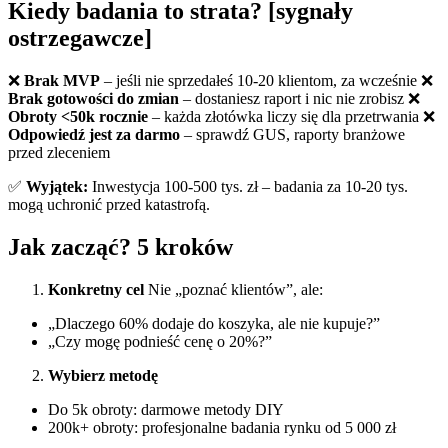
Kiedy badania to strata? [sygnały
ostrzegawcze]
❌
Brak MVP
– jeśli nie sprzedałeś 10-20 klientom, za wcześnie ❌
Brak gotowości do zmian
– dostaniesz raport i nic nie zrobisz ❌
Obroty <50k rocznie
– każda złotówka liczy się dla przetrwania ❌
Odpowiedź jest za darmo
– sprawdź GUS, raporty branżowe
przed zleceniem
✅
Wyjątek:
Inwestycja 100-500 tys. zł – badania za 10-20 tys.
mogą uchronić przed katastrofą.
Jak zacząć? 5 kroków
Konkretny cel
Nie „poznać klientów”, ale:
„Dlaczego 60% dodaje do koszyka, ale nie kupuje?”
„Czy mogę podnieść cenę o 20%?”
Wybierz metodę
Do 5k obroty: darmowe metody DIY
200k+ obroty: profesjonalne badania rynku od 5 000 zł