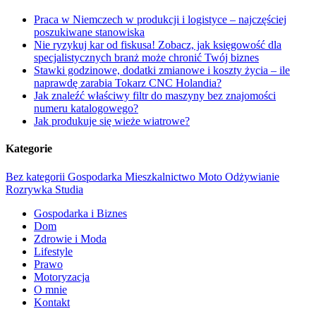
Praca w Niemczech w produkcji i logistyce – najczęściej
poszukiwane stanowiska
Nie ryzykuj kar od fiskusa! Zobacz, jak księgowość dla
specjalistycznych branż może chronić Twój biznes
Stawki godzinowe, dodatki zmianowe i koszty życia – ile
naprawdę zarabia Tokarz CNC Holandia?
Jak znaleźć właściwy filtr do maszyny bez znajomości
numeru katalogowego?
Jak produkuje się wieże wiatrowe?
Kategorie
Bez kategorii
Gospodarka
Mieszkalnictwo
Moto
Odżywianie
Rozrywka
Studia
Gospodarka i Biznes
Dom
Zdrowie i Moda
Lifestyle
Prawo
Motoryzacja
O mnie
Kontakt