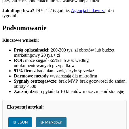
przy 200+ respondentach lub zaawansowanej analizie.
Jak długo trwa?
DIY: 1-2 tygodnie.
Agencja badawcza
: 4-6
tygodni.
Podsumowanie
Kluczowe wnioski:
Próg opłacalności:
200-300 tys. zł obrotów lub budżet
marketingowy 20 tys.+ zł
ROI:
może sięgać 665% lub 20x według
udokumentowanych przypadków
91% firm
z badaniami zwiększyło sprzedaż
Darmowe metody
wystarczają dla mikrofirm
Sygnały ostrzegawcze:
brak MVP, brak gotowości do zmian,
obroty <50k
Zacznij dziś:
5 pytań do 10 klientów może zmienić strategię
Eksportuj artykuł:
📄 JSON
📝 Markdown