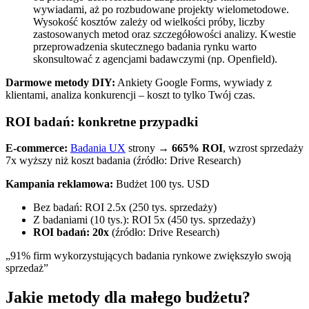
wywiadami, aż po rozbudowane projekty wielometodowe.
Wysokość kosztów zależy od wielkości próby, liczby
zastosowanych metod oraz szczegółowości analizy. Kwestie
przeprowadzenia skutecznego badania rynku warto
skonsultować z agencjami badawczymi (np. Openfield).
Darmowe metody DIY:
Ankiety Google Forms, wywiady z
klientami, analiza konkurencji – koszt to tylko Twój czas.
ROI badań: konkretne przypadki
E-commerce:
Badania UX
strony →
665% ROI
, wzrost sprzedaży
7x wyższy niż koszt badania (źródło: Drive Research)
Kampania reklamowa:
Budżet 100 tys. USD
Bez badań: ROI 2.5x (250 tys. sprzedaży)
Z badaniami (10 tys.): ROI 5x (450 tys. sprzedaży)
ROI badań: 20x
(źródło: Drive Research)
„91% firm wykorzystujących badania rynkowe zwiększyło swoją
sprzedaż”
Jakie metody dla małego budżetu?