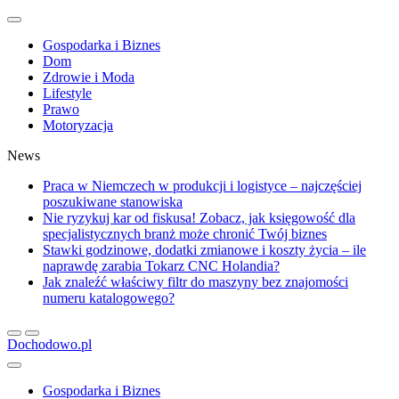
Gospodarka i Biznes
Dom
Zdrowie i Moda
Lifestyle
Prawo
Motoryzacja
News
Praca w Niemczech w produkcji i logistyce – najczęściej
poszukiwane stanowiska
Nie ryzykuj kar od fiskusa! Zobacz, jak księgowość dla
specjalistycznych branż może chronić Twój biznes
Stawki godzinowe, dodatki zmianowe i koszty życia – ile
naprawdę zarabia Tokarz CNC Holandia?
Jak znaleźć właściwy filtr do maszyny bez znajomości
numeru katalogowego?
Dochodowo.pl
Gospodarka i Biznes