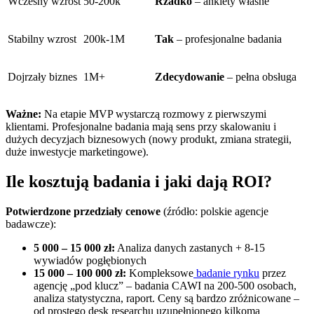
Wczesny wzrost
50-200k
Rzadko
– ankiety własne
Stabilny wzrost
200k-1M
Tak
– profesjonalne badania
Dojrzały biznes
1M+
Zdecydowanie
– pełna obsługa
Ważne:
Na etapie MVP wystarczą rozmowy z pierwszymi
klientami. Profesjonalne badania mają sens przy skalowaniu i
dużych decyzjach biznesowych (nowy produkt, zmiana strategii,
duże inwestycje marketingowe).
Ile kosztują badania i jaki dają ROI?
Potwierdzone przedziały cenowe
(źródło: polskie agencje
badawcze):
5 000 – 15 000 zł:
Analiza danych zastanych + 8-15
wywiadów pogłębionych
15 000 – 100 000 zł:
Kompleksowe
badanie rynku
przez
agencję „pod klucz” – badania CAWI na 200-500 osobach,
analiza statystyczna, raport. Ceny są bardzo zróżnicowane –
od prostego desk researchu uzupełnionego kilkoma