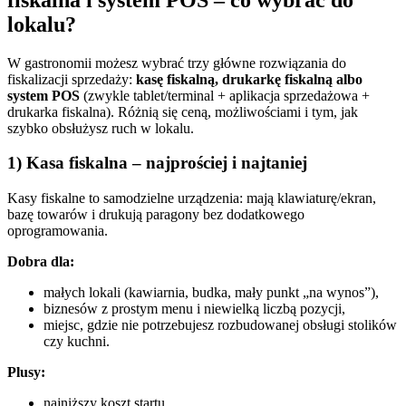
lokalu?
W gastronomii możesz wybrać trzy główne rozwiązania do
fiskalizacji sprzedaży:
kasę fiskalną, drukarkę fiskalną albo
system POS
(zwykle tablet/terminal + aplikacja sprzedażowa +
drukarka fiskalna). Różnią się ceną, możliwościami i tym, jak
szybko obsłużysz ruch w lokalu.
1) Kasa fiskalna – najprościej i najtaniej
Kasy fiskalne to samodzielne urządzenia: mają klawiaturę/ekran,
bazę towarów i drukują paragony bez dodatkowego
oprogramowania.
Dobra dla:
małych lokali (kawiarnia, budka, mały punkt „na wynos”),
biznesów z prostym menu i niewielką liczbą pozycji,
miejsc, gdzie nie potrzebujesz rozbudowanej obsługi stolików
czy kuchni.
Plusy:
najniższy koszt startu,