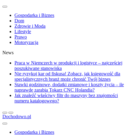
Gospodarka i Biznes
Dom
Zdrowie i Moda
Lifestyle
Prawo
Motoryzacja
News
Praca w Niemczech w produkcji i logistyce – najczęściej
poszukiwane stanowiska
Nie ryzykuj kar od fiskusa! Zobacz, jak księgowość dla
specjalistycznych branż może chronić Twój biznes
Stawki godzinowe, dodatki zmianowe i koszty życia – ile
naprawdę zarabia Tokarz CNC Holandia?
Jak znaleźć właściwy filtr do maszyny bez znajomości
numeru katalogowego?
Dochodowo.pl
Gospodarka i Biznes