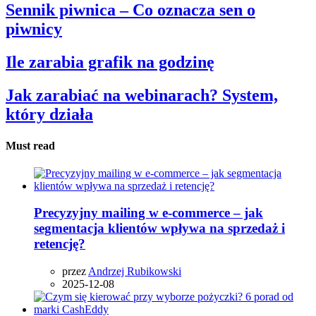
Sennik piwnica – Co oznacza sen o
piwnicy
Ile zarabia grafik na godzinę
Jak zarabiać na webinarach? System,
który działa
Must read
Precyzyjny mailing w e-commerce – jak
segmentacja klientów wpływa na sprzedaż i
retencję?
przez
Andrzej Rubikowski
2025-12-08