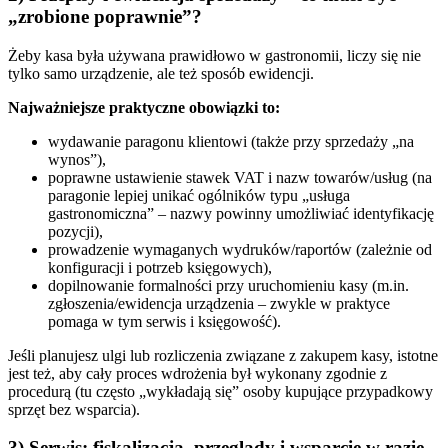
„zrobione poprawnie”?
Żeby kasa była używana prawidłowo w gastronomii, liczy się nie
tylko samo urządzenie, ale też sposób ewidencji.
Najważniejsze praktyczne obowiązki to:
wydawanie paragonu klientowi (także przy sprzedaży „na
wynos”),
poprawne ustawienie stawek VAT i nazw towarów/usług (na
paragonie lepiej unikać ogólników typu „usługa
gastronomiczna” – nazwy powinny umożliwiać identyfikację
pozycji),
prowadzenie wymaganych wydruków/raportów (zależnie od
konfiguracji i potrzeb księgowych),
dopilnowanie formalności przy uruchomieniu kasy (m.in.
zgłoszenia/ewidencja urządzenia – zwykle w praktyce
pomaga w tym serwis i księgowość).
Jeśli planujesz ulgi lub rozliczenia związane z zakupem kasy, istotne
jest też, aby cały proces wdrożenia był wykonany zgodnie z
procedurą (tu często „wykładają się” osoby kupujące przypadkowy
sprzęt bez wsparcia).
3) Serwis: fiskalizacja, przeglądy i wsparcie w razie