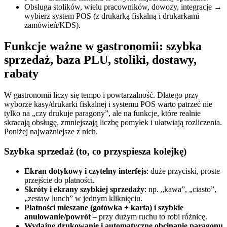
Obsługa stolików, wielu pracowników, dowozy, integracje →
wybierz system POS (z drukarką fiskalną i drukarkami
zamówień/KDS).
Funkcje ważne w gastronomii: szybka
sprzedaż, baza PLU, stoliki, dostawy,
rabaty
W gastronomii liczy się tempo i powtarzalność. Dlatego przy
wyborze kasy/drukarki fiskalnej i systemu POS warto patrzeć nie
tylko na „czy drukuje paragony”, ale na funkcje, które realnie
skracają obsługę, zmniejszają liczbę pomyłek i ułatwiają rozliczenia.
Poniżej najważniejsze z nich.
Szybka sprzedaż (to, co przyspiesza kolejkę)
Ekran dotykowy i czytelny interfejs
: duże przyciski, proste
przejście do płatności.
Skróty i ekrany szybkiej sprzedaży
: np. „kawa”, „ciasto”,
„zestaw lunch” w jednym kliknięciu.
Płatności mieszane (gotówka + karta) i szybkie
anulowanie/powrót
– przy dużym ruchu to robi różnicę.
Wydajne drukowanie i automatyczne obcinanie paragonu