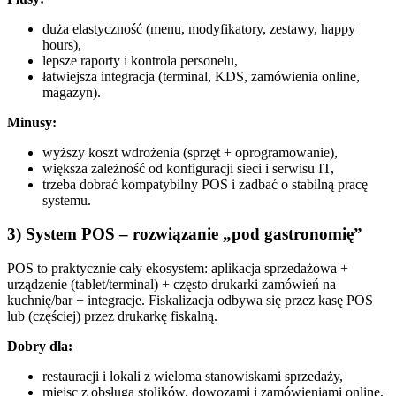
duża elastyczność (menu, modyfikatory, zestawy, happy
hours),
lepsze raporty i kontrola personelu,
łatwiejsza integracja (terminal, KDS, zamówienia online,
magazyn).
Minusy:
wyższy koszt wdrożenia (sprzęt + oprogramowanie),
większa zależność od konfiguracji sieci i serwisu IT,
trzeba dobrać kompatybilny POS i zadbać o stabilną pracę
systemu.
3) System POS – rozwiązanie „pod gastronomię”
POS to praktycznie cały ekosystem: aplikacja sprzedażowa +
urządzenie (tablet/terminal) + często drukarki zamówień na
kuchnię/bar + integracje. Fiskalizacja odbywa się przez kasę POS
lub (częściej) przez drukarkę fiskalną.
Dobry dla:
restauracji i lokali z wieloma stanowiskami sprzedaży,
miejsc z obsługą stolików, dowozami i zamówieniami online,