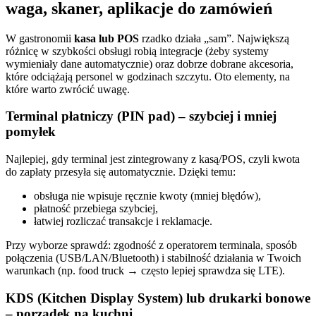
waga, skaner, aplikacje do zamówień
W gastronomii
kasa lub POS
rzadko działa „sam”. Największą
różnicę w szybkości obsługi robią integracje (żeby systemy
wymieniały dane automatycznie) oraz dobrze dobrane akcesoria,
które odciążają personel w godzinach szczytu. Oto elementy, na
które warto zwrócić uwagę.
Terminal płatniczy (PIN pad) – szybciej i mniej
pomyłek
Najlepiej, gdy terminal jest zintegrowany z kasą/POS, czyli kwota
do zapłaty przesyła się automatycznie. Dzięki temu:
obsługa nie wpisuje ręcznie kwoty (mniej błędów),
płatność przebiega szybciej,
łatwiej rozliczać transakcje i reklamacje.
Przy wyborze sprawdź: zgodność z operatorem terminala, sposób
połączenia (USB/LAN/Bluetooth) i stabilność działania w Twoich
warunkach (np. food truck → często lepiej sprawdza się LTE).
KDS (Kitchen Display System) lub drukarki bonowe
– porządek na kuchni