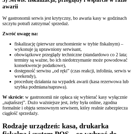
awarii
W gastronomii serwis jest krytyczny, bo awaria kasy w godzinach
szczytu potrafi zatrzymać sprzedaż.
Zwróć uwagę na:
fiskalizację (pierwsze uruchomienie w trybie fiskalnym) –
wykonuje ją uprawniony serwisant,
obowiązkowe przeglądy techniczne (standardowo co 2 lata;
terminy są ważne, bo ich niedotrzymanie może powodować
konsekwencje podatkowe),
dostępność serwisu „od ręki” (czas reakcji, infolinia, serwis w
weekendy),
procedurę działania na wypadek awarii (kasa rezerwowa lub
szybka podmiana/naprawa).
W skrócie
: w gastronomii nie opłaca się wybierać kasy wyłącznie
„najtańszej”. Dużo ważniejsze jest, żeby była online, zgodna
formalnie i objęta sensownym serwisem, który realnie zabezpiecza
ciągłość sprzedaży.
Rodzaje urządzeń: kasa, drukarka
fiskalna i system POS – co wybrać do