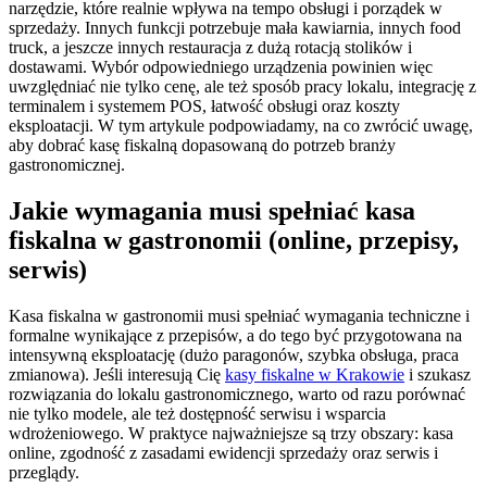
narzędzie, które realnie wpływa na tempo obsługi i porządek w
sprzedaży. Innych funkcji potrzebuje mała kawiarnia, innych food
truck, a jeszcze innych restauracja z dużą rotacją stolików i
dostawami. Wybór odpowiedniego urządzenia powinien więc
uwzględniać nie tylko cenę, ale też sposób pracy lokalu, integrację z
terminalem i systemem POS, łatwość obsługi oraz koszty
eksploatacji. W tym artykule podpowiadamy, na co zwrócić uwagę,
aby dobrać kasę fiskalną dopasowaną do potrzeb branży
gastronomicznej.
Jakie wymagania musi spełniać kasa
fiskalna w gastronomii (online, przepisy,
serwis)
Kasa fiskalna w gastronomii musi spełniać wymagania techniczne i
formalne wynikające z przepisów, a do tego być przygotowana na
intensywną eksploatację (dużo paragonów, szybka obsługa, praca
zmianowa). Jeśli interesują Cię
kasy fiskalne w Krakowie
i szukasz
rozwiązania do lokalu gastronomicznego, warto od razu porównać
nie tylko modele, ale też dostępność serwisu i wsparcia
wdrożeniowego. W praktyce najważniejsze są trzy obszary: kasa
online, zgodność z zasadami ewidencji sprzedaży oraz serwis i
przeglądy.