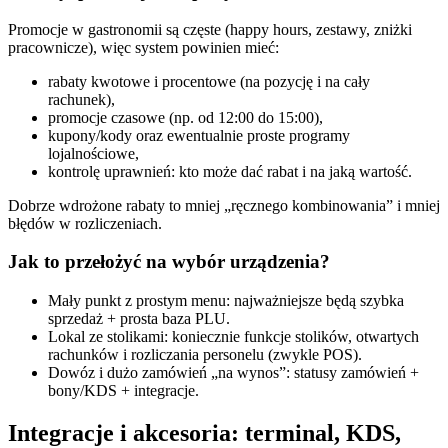
Promocje w gastronomii są częste (happy hours, zestawy, zniżki
pracownicze), więc system powinien mieć:
rabaty kwotowe i procentowe (na pozycję i na cały
rachunek),
promocje czasowe (np. od 12:00 do 15:00),
kupony/kody oraz ewentualnie proste programy
lojalnościowe,
kontrolę uprawnień: kto może dać rabat i na jaką wartość.
Dobrze wdrożone rabaty to mniej „ręcznego kombinowania” i mniej
błędów w rozliczeniach.
Jak to przełożyć na wybór urządzenia?
Mały punkt z prostym menu: najważniejsze będą szybka
sprzedaż + prosta baza PLU.
Lokal ze stolikami: koniecznie funkcje stolików, otwartych
rachunków i rozliczania personelu (zwykle POS).
Dowóz i dużo zamówień „na wynos”: statusy zamówień +
bony/KDS + integracje.
Integracje i akcesoria: terminal, KDS,