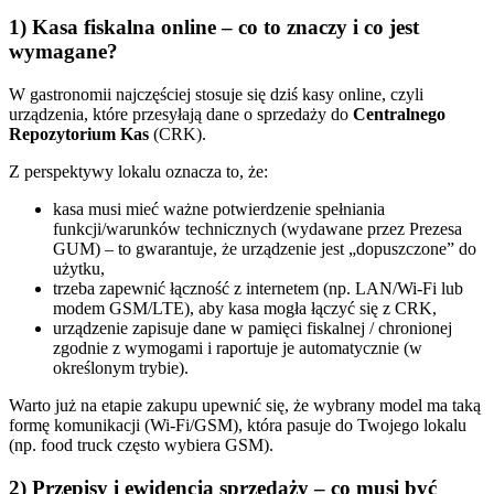
1) Kasa fiskalna online – co to znaczy i co jest
wymagane?
W gastronomii najczęściej stosuje się dziś kasy online, czyli
urządzenia, które przesyłają dane o sprzedaży do
Centralnego
Repozytorium Kas
(CRK).
Z perspektywy lokalu oznacza to, że:
kasa musi mieć ważne potwierdzenie spełniania
funkcji/warunków technicznych (wydawane przez Prezesa
GUM) – to gwarantuje, że urządzenie jest „dopuszczone” do
użytku,
trzeba zapewnić łączność z internetem (np. LAN/Wi‑Fi lub
modem GSM/LTE), aby kasa mogła łączyć się z CRK,
urządzenie zapisuje dane w pamięci fiskalnej / chronionej
zgodnie z wymogami i raportuje je automatycznie (w
określonym trybie).
Warto już na etapie zakupu upewnić się, że wybrany model ma taką
formę komunikacji (Wi‑Fi/GSM), która pasuje do Twojego lokalu
(np. food truck często wybiera GSM).
2) Przepisy i ewidencja sprzedaży – co musi być