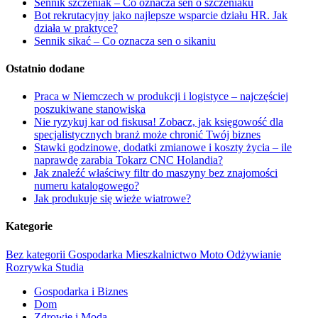
Sennik szczeniak – Co oznacza sen o szczeniaku
Bot rekrutacyjny jako najlepsze wsparcie działu HR. Jak
działa w praktyce?
Sennik sikać – Co oznacza sen o sikaniu
Ostatnio dodane
Praca w Niemczech w produkcji i logistyce – najczęściej
poszukiwane stanowiska
Nie ryzykuj kar od fiskusa! Zobacz, jak księgowość dla
specjalistycznych branż może chronić Twój biznes
Stawki godzinowe, dodatki zmianowe i koszty życia – ile
naprawdę zarabia Tokarz CNC Holandia?
Jak znaleźć właściwy filtr do maszyny bez znajomości
numeru katalogowego?
Jak produkuje się wieże wiatrowe?
Kategorie
Bez kategorii
Gospodarka
Mieszkalnictwo
Moto
Odżywianie
Rozrywka
Studia
Gospodarka i Biznes
Dom
Zdrowie i Moda