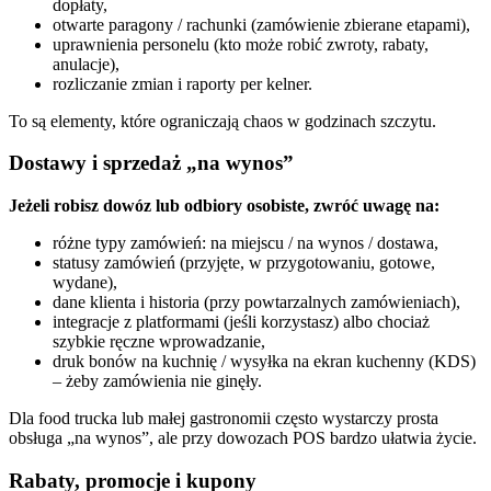
dopłaty,
otwarte paragony / rachunki (zamówienie zbierane etapami),
uprawnienia personelu (kto może robić zwroty, rabaty,
anulacje),
rozliczanie zmian i raporty per kelner.
To są elementy, które ograniczają chaos w godzinach szczytu.
Dostawy i sprzedaż „na wynos”
Jeżeli robisz dowóz lub odbiory osobiste, zwróć uwagę na:
różne typy zamówień: na miejscu / na wynos / dostawa,
statusy zamówień (przyjęte, w przygotowaniu, gotowe,
wydane),
dane klienta i historia (przy powtarzalnych zamówieniach),
integracje z platformami (jeśli korzystasz) albo chociaż
szybkie ręczne wprowadzanie,
druk bonów na kuchnię / wysyłka na ekran kuchenny (KDS)
– żeby zamówienia nie ginęły.
Dla food trucka lub małej gastronomii często wystarczy prosta
obsługa „na wynos”, ale przy dowozach POS bardzo ułatwia życie.
Rabaty, promocje i kupony