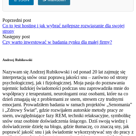
Poprzedni post
Co to jest hosting i jak wybrać najlepsze rozwiązanie dla swojej
strony
Następny post
Czy warto inwestować w badania rynku dla małej firmy?
Andrzej Rubikowski
Nazywam się Andrzej Rubikowski i od ponad 20 lat zajmuję się
interpretacją snów oraz poprawą jakości snu – zarówno od strony
psychologicznej, jak i fizjologicznej. Moja pasja do poznawania
tajemnic ludzkiej świadomości podczas snu zaprowadziła mnie do
współpracy z terapeutami, neurologami oraz osobami, które na co
dzień zmagają się z problemami ze snem, stresem czy trudnymi
emocjami. Prowadziłem badania w ramach projektów „Senomania”
i „Zdrowy Świat”, gdzie rozwijałem autorskie metody pracy ze
snem, uwzględniające fazy REM, techniki relaksacyjne, symbolikę
snów oraz osobiste doświadczenia śniącego. Dziś swoją wiedzę i
doświadczenie dzielę na blogu, gdzie tłumaczę, co znaczą sny, jak
poprawić jakość snu i jak świadomie wykorzystywać sny do pracy z