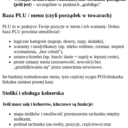
(jeśli jest
) – szczególnie w punktach „grab&go”.
Baza PLU / menu (czyli porządek w towarach)
PLU to w praktyce Twoje pozycje w menu i ich warianty. Dobra
baza PLU powinna umożliwiać:
logiczne kategorie (napoje, desery, zupy, dodatki),
warianty i modyfikatory (np. mleko roślinne, rozmiar, stopień
wysmażenia, „bez cebuli”),
zestawy/kombo (np. lunch: danie + napój w lepszej cenie),
proste zmiany menu (sezonowość, nowości) bez
„przeklikiwania się” przez ustawienia serwisowe.
Im bardziej rozbudowane menu, tym częściej wygra POS/drukarka
fiskalna zamiast prostej kasy.
Stoliki i obsługa kelnerska
Jeśli masz salę i kelnerów, kluczowe są funkcje:
mapa stolików i możliwość przenoszenia rachunku między
stolikami,
podział rachunku (na osoby, pozycje, częściowo) oraz