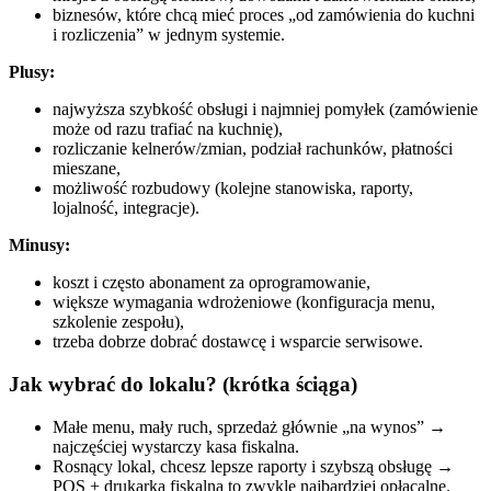
biznesów, które chcą mieć proces „od zamówienia do kuchni
i rozliczenia” w jednym systemie.
Plusy:
najwyższa szybkość obsługi i najmniej pomyłek (zamówienie
może od razu trafiać na kuchnię),
rozliczanie kelnerów/zmian, podział rachunków, płatności
mieszane,
możliwość rozbudowy (kolejne stanowiska, raporty,
lojalność, integracje).
Minusy:
koszt i często abonament za oprogramowanie,
większe wymagania wdrożeniowe (konfiguracja menu,
szkolenie zespołu),
trzeba dobrze dobrać dostawcę i wsparcie serwisowe.
Jak wybrać do lokalu? (krótka ściąga)
Małe menu, mały ruch, sprzedaż głównie „na wynos” →
najczęściej wystarczy kasa fiskalna.
Rosnący lokal, chcesz lepsze raporty i szybszą obsługę →
POS + drukarka fiskalna to zwykle najbardziej opłacalne.