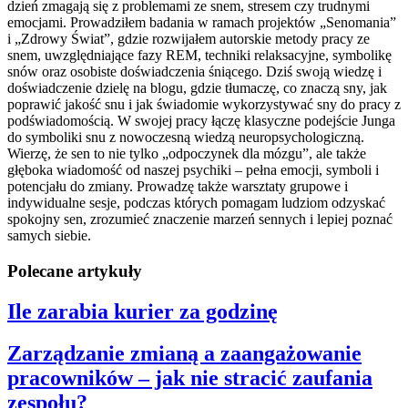
dzień zmagają się z problemami ze snem, stresem czy trudnymi
emocjami. Prowadziłem badania w ramach projektów „Senomania”
i „Zdrowy Świat”, gdzie rozwijałem autorskie metody pracy ze
snem, uwzględniające fazy REM, techniki relaksacyjne, symbolikę
snów oraz osobiste doświadczenia śniącego. Dziś swoją wiedzę i
doświadczenie dzielę na blogu, gdzie tłumaczę, co znaczą sny, jak
poprawić jakość snu i jak świadomie wykorzystywać sny do pracy z
podświadomością. W swojej pracy łączę klasyczne podejście Junga
do symboliki snu z nowoczesną wiedzą neuropsychologiczną.
Wierzę, że sen to nie tylko „odpoczynek dla mózgu”, ale także
głęboka wiadomość od naszej psychiki – pełna emocji, symboli i
potencjału do zmiany. Prowadzę także warsztaty grupowe i
indywidualne sesje, podczas których pomagam ludziom odzyskać
spokojny sen, zrozumieć znaczenie marzeń sennych i lepiej poznać
samych siebie.
Polecane artykuły
Ile zarabia kurier za godzinę
Zarządzanie zmianą a zaangażowanie
pracowników – jak nie stracić zaufania
zespołu?