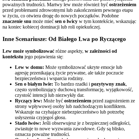
poważnych trudności. Martwy lew może również być
ostrzeżeniem
przed problemami zdrowotnymi lub zakończeniem pewnego etapu
w życiu, co otwiera drogę do nowych początków. Podobne
znaczenie snu
może mieć
sen o lwicy
w tym kontekście, wskazując
na koniec kobiecej dominacji lub roli opiekuńczej.
Inne Scenariusze: Od Białego Lwa po Ryczącego
Lew może symbolizować
różne aspekty,
w zależności od
kontekstu
jego pojawienia się:
Lew w domu:
Może symbolizować ukryte emocje lub
agresję przenikającą życie prywatne, ale także poczucie
bezpieczeństwa i wsparcia rodziny.
Sen o białym lwie:
To bardzo rzadki i
pozytywny znak
,
często symbolizujący duchową transformację, wyjątkowość,
czystość intencji lub niezwykły dar.
Ryczący lew:
Może być
ostrzeżeniem
przed zagrożeniem ze
strony wpływowej osoby lub nadchodzącym konfliktem.
Wskazuje na czyhające niebezpieczeństwo lub potrzebę
usłyszenia czyjegoś głosu.
Stado lwów:
Jeśli obserwujesz je z bezpiecznej odległości,
zwiastuje to nowe wyzwania zawodowe. Gdy są blisko,
oznacza poważne trudności.