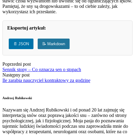
stawić czoła wyzwaniom lub uwolnić się od ograniczających lęków.
Pamiętaj, że sny są drogowskazami – to od ciebie zależy, jak
wykorzystasz ich przesłanie.
Eksportuj artykuł:
📄 JSON
📝 Markdown
Poprzedni post
Sennik stopy – Co oznacza sen o stopach
Następny post
Ile zarabia nauczyciel kontraktowy za godzinę
Andrzej Rubikowski
Nazywam się Andrzej Rubikowski i od ponad 20 lat zajmuję się
interpretacją snów oraz poprawą jakości snu – zarówno od strony
psychologicznej, jak i fizjologicznej. Moja pasja do poznawania
tajemnic ludzkiej świadomości podczas snu zaprowadziła mnie do
współpracy z terapeutami, neurologami oraz osobami, które na co