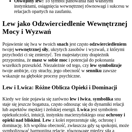
Oswojony lew:
To symbol panowania nad własnymi
instynktami, osiągnięcia wewnętrznej równowagi i sukcesu w
relacjach opartych na zaufaniu.
Lew jako Odzwierciedlenie Wewnętrznej
Mocy i Wyzwań
Pojawienie się lwa w twoich
snach
jest często
odzwierciedleniem
twojej
wewnętrznej siły
, ukrytych zasobów i wyzwań, z którymi
przychodzi ci się zmierzyć. Ten majestatyczny drapieżnik
przypomina, że
masz w sobie moc
i potencjał do pokonania
wszelkich przeszkód. Niezależnie od tego, czy
lew symbolizuje
twoje ambicje, czy strachy, jego obecność w
senniku
zawsze
wskazuje na głębokie procesy psychiczne.
Lew i Lwica: Różne Oblicza Opieki i Dominacji
Kiedy we śnie pojawia się zarówno
lew i lwica
,
symbolika
snu
staje się jeszcze bogatsza, często odnosząc się do dynamiki relacji
lub aspektów męskiej i żeńskiej energii.
Lwica
jest symbolem
opiekuńczości, intuicji, instynktu macierzyńskiego oraz
ochrony i
opieki nad bliskimi
.
Lew
z kolei reprezentuje siłę, ochronę i
dominację. Ich wspólna obecność, zwłaszcza gdy są spokojni, może
symbolizować harmonijną relację, równowagę między siłą a