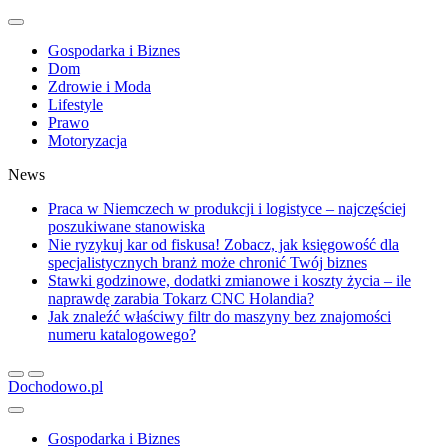
Gospodarka i Biznes
Dom
Zdrowie i Moda
Lifestyle
Prawo
Motoryzacja
News
Praca w Niemczech w produkcji i logistyce – najczęściej
poszukiwane stanowiska
Nie ryzykuj kar od fiskusa! Zobacz, jak księgowość dla
specjalistycznych branż może chronić Twój biznes
Stawki godzinowe, dodatki zmianowe i koszty życia – ile
naprawdę zarabia Tokarz CNC Holandia?
Jak znaleźć właściwy filtr do maszyny bez znajomości
numeru katalogowego?
Dochodowo.pl
Gospodarka i Biznes