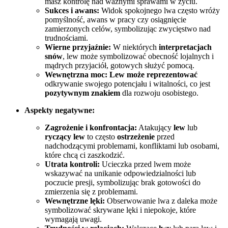
masz kontrolę nad ważnymi sprawami w życiu.
Sukces i awans:
Widok spokojnego lwa często wróży
pomyślność, awans w pracy czy osiągnięcie
zamierzonych celów, symbolizując zwycięstwo nad
trudnościami.
Wierne przyjaźnie:
W niektórych
interpretacjach
snów
, lew może symbolizować obecność lojalnych i
mądrych przyjaciół, gotowych służyć pomocą.
Wewnętrzna moc:
Lew może reprezentować
odkrywanie swojego potencjału i witalności, co jest
pozytywnym znakiem
dla rozwoju osobistego.
Aspekty negatywne:
Zagrożenie i konfrontacja:
Atakujący
lew
lub
ryczący lew
to często
ostrzeżenie
przed
nadchodzącymi problemami, konfliktami lub osobami,
które chcą ci zaszkodzić.
Utrata kontroli:
Ucieczka przed lwem może
wskazywać na unikanie odpowiedzialności lub
poczucie presji, symbolizując brak gotowości do
zmierzenia się z problemami.
Wewnętrzne lęki:
Obserwowanie lwa z daleka może
symbolizować skrywane lęki i niepokoje, które
wymagają uwagi.