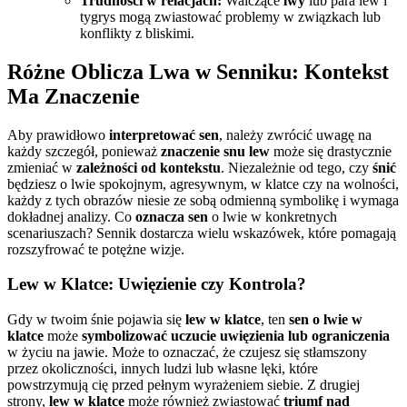
Trudności w relacjach:
Walczące
lwy
lub para lew i
tygrys mogą zwiastować problemy w związkach lub
konflikty z bliskimi.
Różne Oblicza Lwa w Senniku: Kontekst
Ma Znaczenie
Aby prawidłowo
interpretować sen
, należy zwrócić uwagę na
każdy szczegół, ponieważ
znaczenie snu lew
może się drastycznie
zmieniać w
zależności od kontekstu
. Niezależnie od tego, czy
śnić
będziesz o lwie spokojnym, agresywnym, w klatce czy na wolności,
każdy z tych obrazów niesie ze sobą odmienną symbolikę i wymaga
dokładnej analizy. Co
oznacza sen
o lwie w konkretnych
scenariuszach? Sennik dostarcza wielu wskazówek, które pomagają
rozszyfrować te potężne wizje.
Lew w Klatce: Uwięzienie czy Kontrola?
Gdy w twoim śnie pojawia się
lew w klatce
, ten
sen o lwie w
klatce
może
symbolizować uczucie uwięzienia lub ograniczenia
w życiu na jawie. Może to oznaczać, że czujesz się stłamszony
przez okoliczności, innych ludzi lub własne lęki, które
powstrzymują cię przed pełnym wyrażeniem siebie. Z drugiej
strony,
lew w klatce
może również zwiastować
triumf nad