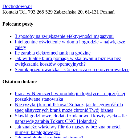
Dochodowo.pl
Kontakt Tel. 793 265 529 Zabrzańska 20, 61-131 Poznań
Polecane posty
3 sposoby na zwiększenie efektywności magazynu
Inteligentne oświetlenie w domu i ogrodzie – największe
zalety
Ile zarabia elektromechanik na godzinę
Jak wirtualne biuro pomaga w skalowaniu biznesu bez
zwiększania kosztów operacyjnych?
Sennik przeprowadzka – Co oznacza sen o przeprowadzce
Ostatnio dodane
Praca w Niemczech w produkcji i logistyce – najczęściej
poszukiwane stanowiska
Nie ryzykuj kar od fiskusa! Zobacz, jak księgowość dla
specjalistycznych branż może chronić Twój biznes
Stawki godzinowe, dodatki zmianowe i koszty życia – ile
naprawdę zarabia Tokarz CNC Holandia?
Jak znaleźć właściwy filtr do maszyny bez znajomości
numeru katalogowego?
Jak produkuje się wieże wiatrowe?