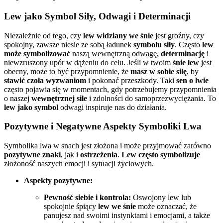
Lew jako Symbol Siły, Odwagi i Determinacji
Niezależnie od tego, czy
lew widziany we śnie
jest groźny, czy
spokojny, zawsze niesie ze sobą ładunek
symbolu siły
. Często
lew
może symbolizować
naszą wewnętrzną odwagę,
determinację
i
niewzruszony upór w dążeniu do celu. Jeśli w twoim
śnie lew
jest
obecny, może to być przypomnienie, że
masz w sobie siłę
, by
stawić czoła wyzwaniom
i pokonać przeszkody. Taki
sen o lwie
często pojawia się w momentach, gdy potrzebujemy przypomnienia
o naszej
wewnętrznej sile
i zdolności do samoprzezwyciężania. To
lew jako symbol
odwagi inspiruje nas do działania.
Pozytywne i Negatywne Aspekty Symboliki Lwa
Symbolika lwa w snach jest złożona i może przyjmować zarówno
pozytywne znaki
, jak i
ostrzeżenia
.
Lew często symbolizuje
złożoność naszych emocji i sytuacji życiowych.
Aspekty pozytywne:
Pewność siebie i kontrola:
Oswojony lew lub
spokojnie śpiący
lew we śnie
może oznaczać, że
panujesz nad swoimi instynktami i emocjami, a także