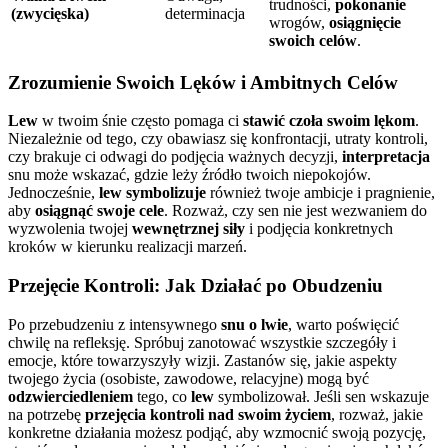
trudności,
pokonanie
(zwycięska)
determinacja
wrogów,
osiągnięcie
swoich celów
.
Zrozumienie Swoich Lęków i Ambitnych Celów
Lew
w twoim śnie często pomaga ci
stawić czoła swoim lękom
.
Niezależnie od tego, czy obawiasz się konfrontacji, utraty kontroli,
czy brakuje ci odwagi do podjęcia ważnych decyzji,
interpretacja
snu może wskazać, gdzie leży źródło twoich niepokojów.
Jednocześnie,
lew symbolizuje
również twoje ambicje i pragnienie,
aby
osiągnąć swoje cele
. Rozważ, czy sen nie jest wezwaniem do
wyzwolenia twojej
wewnętrznej siły
i podjęcia konkretnych
kroków w kierunku realizacji marzeń.
Przejęcie Kontroli: Jak Działać po Obudzeniu
Po przebudzeniu z intensywnego
snu o lwie
, warto poświęcić
chwilę na refleksję. Spróbuj zanotować wszystkie szczegóły i
emocje, które towarzyszyły wizji. Zastanów się, jakie aspekty
twojego życia (osobiste, zawodowe, relacyjne) mogą być
odzwierciedleniem
tego, co
lew
symbolizował. Jeśli sen wskazuje
na potrzebę
przejęcia kontroli nad swoim życiem
, rozważ, jakie
konkretne działania możesz podjąć, aby wzmocnić swoją pozycję,