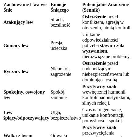
Zachowanie Lwa we
Emocje
Potencjalne Znaczenie
Śnie
Śniącego
(Sennik)
Ostrzeżenie
przed
Strach,
Atakujący lew
konfliktem, agresją w
bezsilność
otoczeniu, utratą kontroli.
Unikanie
odpowiedzialności,
Presja,
Goniący lew
potrzeba
stawić czoła
ucieczka
wyzwaniom
,
nierozwiązane problemy.
Ostrzeżenie
przed
Niepokój,
nadchodzącym
Ryczący lew
zagrożenie
niebezpieczeństwem lub
dominującą osobą.
Pozytywny znak
Spokojny, oswojony
Spokój,
wewnętrznej harmonii,
lew
zaufanie
kontroli nad instynktami,
silnych relacji.
Czas na regenerację,
Lew
Ulga,
unikanie konfrontacji,
śpiący/odpoczywający
bezpieczeństwo
pomyślność i spokój.
Pozytywny znak
przezwyciężenia
Walka z lwem
Odwaga,