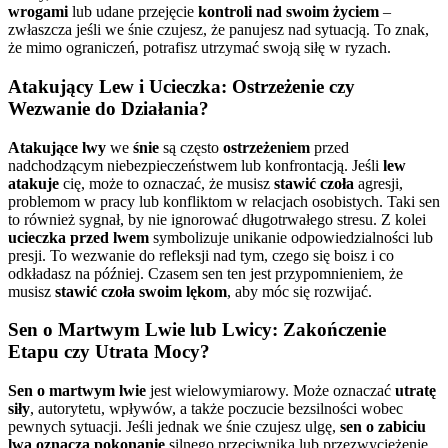
wrogami
lub udane przejęcie
kontroli nad swoim życiem
–
zwłaszcza jeśli we śnie czujesz, że panujesz nad sytuacją. To znak,
że mimo ograniczeń, potrafisz utrzymać swoją siłę w ryzach.
Atakujący Lew i Ucieczka: Ostrzeżenie czy
Wezwanie do Działania?
Atakujące lwy
we
śnie
są często
ostrzeżeniem
przed
nadchodzącym niebezpieczeństwem lub konfrontacją. Jeśli
lew
atakuje
cię, może to oznaczać, że musisz
stawić czoła
agresji,
problemom w pracy lub konfliktom w relacjach osobistych. Taki sen
to również sygnał, by nie ignorować długotrwałego stresu. Z kolei
ucieczka przed lwem
symbolizuje unikanie odpowiedzialności lub
presji. To wezwanie do refleksji nad tym, czego się boisz i co
odkładasz na później. Czasem sen ten jest przypomnieniem, że
musisz
stawić czoła swoim lękom
, aby móc się rozwijać.
Sen o Martwym Lwie lub Lwicy: Zakończenie
Etapu czy Utrata Mocy?
Sen o martwym lwie
jest wielowymiarowy. Może oznaczać
utratę
siły
, autorytetu, wpływów, a także poczucie bezsilności wobec
pewnych sytuacji. Jeśli jednak we śnie czujesz ulgę,
sen o zabiciu
lwa oznacza
pokonanie
silnego przeciwnika lub przezwyciężenie