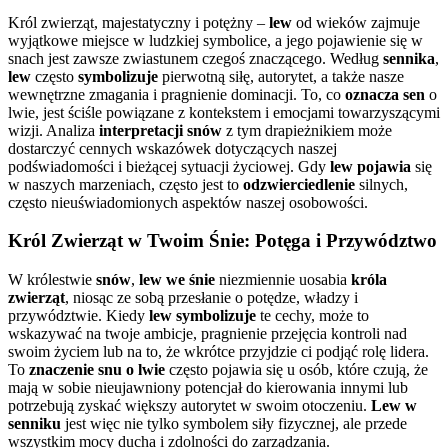
Król zwierząt, majestatyczny i potężny –
lew
od wieków zajmuje
wyjątkowe miejsce w ludzkiej symbolice, a jego pojawienie się w
snach jest zawsze zwiastunem czegoś znaczącego. Według
sennika
,
lew
często
symbolizuje
pierwotną siłę, autorytet, a także nasze
wewnętrzne zmagania i pragnienie dominacji. To, co
oznacza sen
o
lwie, jest ściśle powiązane z kontekstem i emocjami towarzyszącymi
wizji. Analiza
interpretacji snów
z tym drapieżnikiem może
dostarczyć cennych wskazówek dotyczących naszej
podświadomości i bieżącej sytuacji życiowej. Gdy
lew pojawia
się
w naszych marzeniach, często jest to
odzwierciedlenie
silnych,
często nieuświadomionych aspektów naszej osobowości.
Król Zwierząt w Twoim Śnie: Potęga i Przywództwo
W królestwie
snów
,
lew we śnie
niezmiennie uosabia
króla
zwierząt
, niosąc ze sobą przesłanie o potędze, władzy i
przywództwie. Kiedy
lew symbolizuje
te cechy, może to
wskazywać na twoje ambicje, pragnienie przejęcia kontroli nad
swoim życiem lub na to, że wkrótce przyjdzie ci podjąć rolę lidera.
To
znaczenie snu o lwie
często pojawia się u osób, które czują, że
mają w sobie nieujawniony potencjał do kierowania innymi lub
potrzebują zyskać większy autorytet w swoim otoczeniu.
Lew w
senniku
jest więc nie tylko symbolem siły fizycznej, ale przede
wszystkim mocy ducha i zdolności do zarządzania.