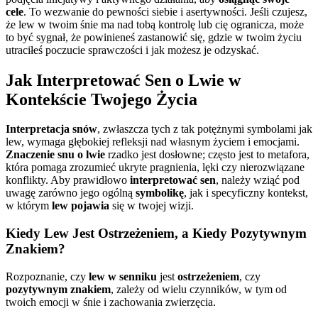
cele
. To wezwanie do pewności siebie i asertywności. Jeśli czujesz,
że lew w twoim śnie ma nad tobą kontrolę lub cię ogranicza, może
to być sygnał, że powinieneś zastanowić się, gdzie w twoim życiu
utraciłeś poczucie sprawczości i jak możesz je odzyskać.
Jak Interpretować Sen o Lwie w
Kontekście Twojego Życia
Interpretacja snów
, zwłaszcza tych z tak potężnymi symbolami jak
lew, wymaga głębokiej refleksji nad własnym życiem i emocjami.
Znaczenie snu o lwie
rzadko jest dosłowne; często jest to metafora,
która pomaga zrozumieć ukryte pragnienia, lęki czy nierozwiązane
konflikty. Aby prawidłowo
interpretować sen
, należy wziąć pod
uwagę zarówno jego ogólną
symbolikę
, jak i specyficzny kontekst,
w którym
lew pojawia
się w twojej wizji.
Kiedy Lew Jest Ostrzeżeniem, a Kiedy Pozytywnym
Znakiem?
Rozpoznanie, czy
lew w senniku
jest
ostrzeżeniem
, czy
pozytywnym znakiem
, zależy od wielu czynników, w tym od
twoich emocji w śnie i zachowania zwierzęcia.