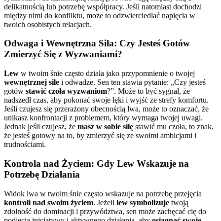
delikatnością lub potrzebę współpracy. Jeśli natomiast dochodzi
między nimi do konfliktu, może to odzwierciedlać napięcia w
twoich osobistych relacjach.
Odwaga i Wewnętrzna Siła: Czy Jesteś Gotów
Zmierzyć Się z Wyzwaniami?
Lew
w twoim śnie często działa jako przypomnienie o twojej
wewnętrznej sile
i odwadze. Sen ten stawia pytanie: „Czy jesteś
gotów
stawić czoła wyzwaniom
?”. Może to być sygnał, że
nadszedł czas, aby pokonać swoje lęki i wyjść ze strefy komfortu.
Jeśli czujesz się przerażony obecnością lwa, może to oznaczać, że
unikasz konfrontacji z problemem, który wymaga twojej uwagi.
Jednak jeśli czujesz, że
masz w sobie siłę
stawić mu czoła, to znak,
że jesteś gotowy na to, by zmierzyć się ze swoimi ambicjami i
trudnościami.
Kontrola nad Życiem: Gdy Lew Wskazuje na
Potrzebę Działania
Widok lwa w twoim śnie często wskazuje na potrzebę przejęcia
kontroli nad swoim życiem
. Jeżeli
lew symbolizuje
twoją
zdolność do dominacji i przywództwa, sen może zachęcać cię do
podjęcia inicjatywy i aktywnego działania, aby
osiągnąć swoje