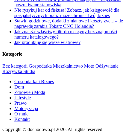
poszukiwane stanowiska
Nie ryzykuj kar od fiskusa! Zobacz, jak księgowość dla
specjalistycznych branż może chronić Twój biznes
Stawki godzinowe, dodatki zmianowe i koszty życia – ile
naprawdę zarabia Tokarz CNC Holandia?
Jak znaleźć właściwy filtr do maszyny bez znajomości
numeru katalogowego?
Jak produkuje się wieże wiatrowe?
Kategorie
Bez kategorii
Gospodarka
Mieszkalnictwo
Moto
Odżywianie
Rozrywka
Studia
Gospodarka i Biznes
Dom
Zdrowie i Moda
Lifestyle
Prawo
Motoryzacja
O mnie
Kontakt
Copyright © dochodowo.pl 2026. All rights reserved