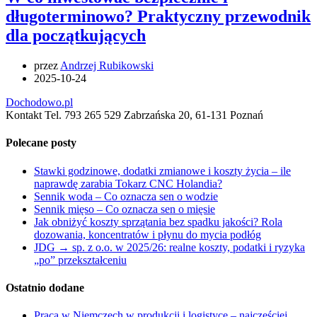
długoterminowo? Praktyczny przewodnik
dla początkujących
przez
Andrzej Rubikowski
2025-10-24
Dochodowo.pl
Kontakt Tel. 793 265 529 Zabrzańska 20, 61-131 Poznań
Polecane posty
Stawki godzinowe, dodatki zmianowe i koszty życia – ile
naprawdę zarabia Tokarz CNC Holandia?
Sennik woda – Co oznacza sen o wodzie
Sennik mięso – Co oznacza sen o mięsie
Jak obniżyć koszty sprzątania bez spadku jakości? Rola
dozowania, koncentratów i płynu do mycia podłóg
JDG → sp. z o.o. w 2025/26: realne koszty, podatki i ryzyka
„po” przekształceniu
Ostatnio dodane
Praca w Niemczech w produkcji i logistyce – najczęściej