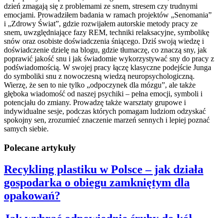
dzień zmagają się z problemami ze snem, stresem czy trudnymi
emocjami. Prowadziłem badania w ramach projektów „Senomania”
i „Zdrowy Świat”, gdzie rozwijałem autorskie metody pracy ze
snem, uwzględniające fazy REM, techniki relaksacyjne, symbolikę
snów oraz osobiste doświadczenia śniącego. Dziś swoją wiedzę i
doświadczenie dzielę na blogu, gdzie tłumaczę, co znaczą sny, jak
poprawić jakość snu i jak świadomie wykorzystywać sny do pracy z
podświadomością. W swojej pracy łączę klasyczne podejście Junga
do symboliki snu z nowoczesną wiedzą neuropsychologiczną.
Wierzę, że sen to nie tylko „odpoczynek dla mózgu”, ale także
głęboka wiadomość od naszej psychiki – pełna emocji, symboli i
potencjału do zmiany. Prowadzę także warsztaty grupowe i
indywidualne sesje, podczas których pomagam ludziom odzyskać
spokojny sen, zrozumieć znaczenie marzeń sennych i lepiej poznać
samych siebie.
Polecane artykuły
Recykling plastiku w Polsce – jak działa
gospodarka o obiegu zamkniętym dla
opakowań?