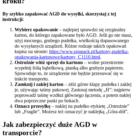
kroku?
By szybko zapakować AGD do wysyłki, skorzystaj z tej
instrukcji:
Wybierz opakowanie
– najlepiej sprawdzi się oryginalny
karton, do którego zapakowane było AGD. Jeśli go nie masz,
użyj mocnego, grubego pudełka, wielkością dopasowanego
do wysyłanych urządzeń. Różne rodzaje takich opakowań
kupisz na stronie:
https://www.rajapack.pl/kartony-pudelka-
opakowania-kartonowe/kartony_C1110.html
.
Ostrożnie włóż sprzęt do kartonu
– wolne przestrzenie
wypełnij folią bąbelkową, pianką albo grubym papierem.
Spowoduje to, że urządzenie nie będzie przesuwać się w
trakcie transportu.
Zamknij i zaklej karton
– złóż górne klapy pudełka i zaklej
je, używając taśmy pakowej. Zastosuj metodę „H”: najpierw
poprowadź taśmę wzdłuż głównego łączenia, a potem naklej
dwa poprzeczne paski po bokach.
Oznacz przesyłkę
– naklej na pudełko etykietę „Ostrożnie”
lub „Fragile”. Możesz też oznaczyć je naklejką „Góra-dół”.
Jak zabezpieczyć duże AGD w
transporcie?