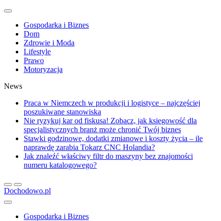
Gospodarka i Biznes
Dom
Zdrowie i Moda
Lifestyle
Prawo
Motoryzacja
News
Praca w Niemczech w produkcji i logistyce – najczęściej
poszukiwane stanowiska
Nie ryzykuj kar od fiskusa! Zobacz, jak księgowość dla
specjalistycznych branż może chronić Twój biznes
Stawki godzinowe, dodatki zmianowe i koszty życia – ile
naprawdę zarabia Tokarz CNC Holandia?
Jak znaleźć właściwy filtr do maszyny bez znajomości
numeru katalogowego?
Dochodowo.pl
Gospodarka i Biznes