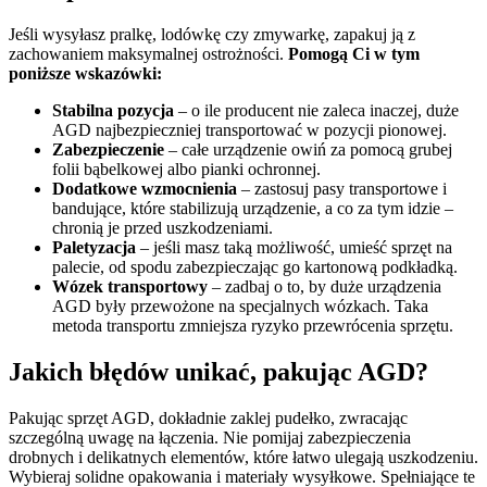
Jeśli wysyłasz pralkę, lodówkę czy zmywarkę, zapakuj ją z
zachowaniem maksymalnej ostrożności.
Pomogą Ci w tym
poniższe wskazówki:
Stabilna pozycja
– o ile producent nie zaleca inaczej, duże
AGD najbezpieczniej transportować w pozycji pionowej.
Zabezpieczenie
– całe urządzenie owiń za pomocą grubej
folii bąbelkowej albo pianki ochronnej.
Dodatkowe wzmocnienia
– zastosuj pasy transportowe i
bandujące, które stabilizują urządzenie, a co za tym idzie –
chronią je przed uszkodzeniami.
Paletyzacja
– jeśli masz taką możliwość, umieść sprzęt na
palecie, od spodu zabezpieczając go kartonową podkładką.
Wózek transportowy
– zadbaj o to, by duże urządzenia
AGD były przewożone na specjalnych wózkach. Taka
metoda transportu zmniejsza ryzyko przewrócenia sprzętu.
Jakich błędów unikać, pakując AGD?
Pakując sprzęt AGD, dokładnie zaklej pudełko, zwracając
szczególną uwagę na łączenia. Nie pomijaj zabezpieczenia
drobnych i delikatnych elementów, które łatwo ulegają uszkodzeniu.
Wybieraj solidne opakowania i materiały wysyłkowe. Spełniające te