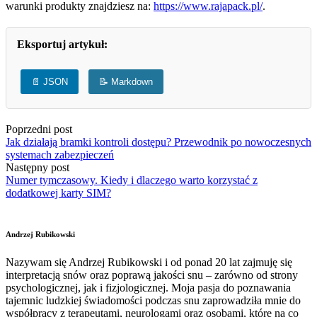
warunki produkty znajdziesz na:
https://www.rajapack.pl/
.
Eksportuj artykuł:
📄 JSON
📝 Markdown
Poprzedni post
Jak działają bramki kontroli dostępu? Przewodnik po nowoczesnych
systemach zabezpieczeń
Następny post
Numer tymczasowy. Kiedy i dlaczego warto korzystać z
dodatkowej karty SIM?
Andrzej Rubikowski
Nazywam się Andrzej Rubikowski i od ponad 20 lat zajmuję się
interpretacją snów oraz poprawą jakości snu – zarówno od strony
psychologicznej, jak i fizjologicznej. Moja pasja do poznawania
tajemnic ludzkiej świadomości podczas snu zaprowadziła mnie do
współpracy z terapeutami, neurologami oraz osobami, które na co