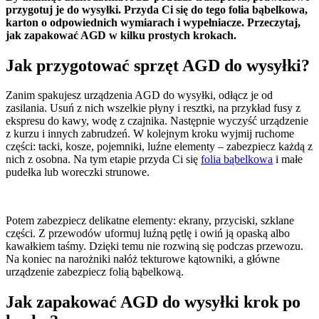
przygotuj je do wysyłki. Przyda Ci się do tego folia bąbelkowa,
karton o odpowiednich wymiarach i wypełniacze. Przeczytaj,
jak zapakować AGD w kilku prostych krokach.
Jak przygotować sprzęt AGD do wysyłki?
Zanim spakujesz urządzenia AGD do wysyłki, odłącz je od
zasilania. Usuń z nich wszelkie płyny i resztki, na przykład fusy z
ekspresu do kawy, wodę z czajnika. Następnie wyczyść urządzenie
z kurzu i innych zabrudzeń. W kolejnym kroku wyjmij ruchome
części: tacki, kosze, pojemniki, luźne elementy – zabezpiecz każdą z
nich z osobna. Na tym etapie przyda Ci się
folia bąbelkowa
i małe
pudełka lub woreczki strunowe.
Potem zabezpiecz delikatne elementy: ekrany, przyciski, szklane
części. Z przewodów uformuj luźną pętlę i owiń ją opaską albo
kawałkiem taśmy. Dzięki temu nie rozwiną się podczas przewozu.
Na koniec na narożniki nałóż tekturowe kątowniki, a główne
urządzenie zabezpiecz folią bąbelkową.
Jak zapakować AGD do wysyłki krok po