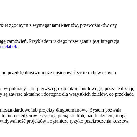
tykiet zgodnych z wymaganiami klientów, przewoźników czy
ugę zamówień. Przykładem takiego rozwiązania jest integracja
nicelabel/
.
temu przedsiębiorstwo może dostosować system do własnych
ie współpracy – od pierwszego kontaktu handlowego, przez realizację
są zawsze aktualne i dostępne dla wszystkich działów, co przekłada
a niestandardowe lub projekty długoterminowe. System pozwala
i temu menedżerowie zyskują pełną kontrolę nad budżetem, mogą
ewidywalność projektów i ogranicza ryzyko przekroczenia kosztów.