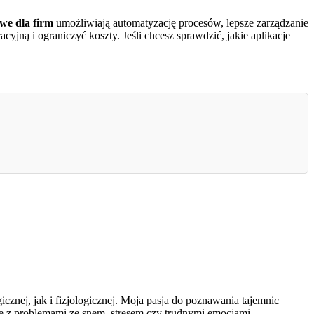
we dla firm
umożliwiają automatyzację procesów, lepsze zarządzanie
ną i ograniczyć koszty. Jeśli chcesz sprawdzić, jakie aplikacje
znej, jak i fizjologicznej. Moja pasja do poznawania tajemnic
ię z problemami ze snem, stresem czy trudnymi emocjami.