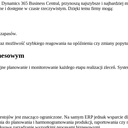
Dynamics 365 Business Central, przynoszą najszybsze i najbardziej mie
e i dostępne w czasie rzeczywistym. Dzięki temu firmy mogą:
 zapasów.
az możliwość szybkiego reagowania na opóźnienia czy zmiany popytu
znesowym
ne planowanie i monitorowanie każdego etapu realizacji zleceń. Syste
przestojów jest znacząco ograniczone. Na samym ERP jednak wsparcie 
zania do planowania i harmonogramowania produkcji, raportowania czy
eksowe zarządzanie wszystkimi procesami biznesowymi.