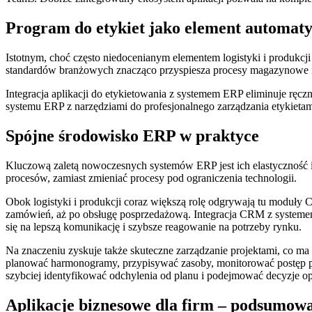
Program do etykiet jako element automaty
Istotnym, choć często niedocenianym elementem logistyki i produkcji
standardów branżowych znacząco przyspiesza procesy magazynowe 
Integracja aplikacji do etykietowania z systemem ERP eliminuje ręc
systemu ERP z narzędziami do profesjonalnego zarządzania etykietami
Spójne środowisko ERP w praktyce
Kluczową zaletą nowoczesnych systemów ERP jest ich elastyczność 
procesów, zamiast zmieniać procesy pod ograniczenia technologii.
Obok logistyki i produkcji coraz większą rolę odgrywają tu moduły 
zamówień, aż po obsługę posprzedażową. Integracja CRM z systemem E
się na lepszą komunikację i szybsze reagowanie na potrzeby rynku.
Na znaczeniu zyskuje także skuteczne zarządzanie projektami, co ma
planować harmonogramy, przypisywać zasoby, monitorować postęp pr
szybciej identyfikować odchylenia od planu i podejmować decyzje op
Aplikacje biznesowe dla firm – podsumow