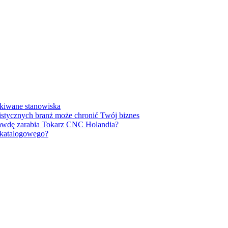
ukiwane stanowiska
listycznych branż może chronić Twój biznes
prawdę zarabia Tokarz CNC Holandia?
u katalogowego?