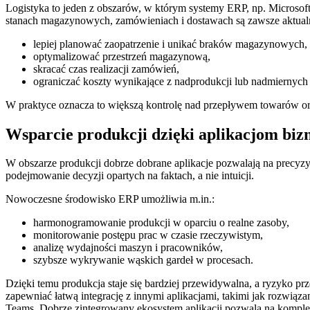
Logistyka to jeden z obszarów, w którym systemy ERP, np. Microsoft 
stanach magazynowych, zamówieniach i dostawach są zawsze aktualn
lepiej planować zaopatrzenie i unikać braków magazynowych,
optymalizować przestrzeń magazynową,
skracać czas realizacji zamówień,
ograniczać koszty wynikające z nadprodukcji lub nadmiernych
W praktyce oznacza to większą kontrolę nad przepływem towarów or
Wsparcie produkcji dzięki aplikacjom bi
W obszarze produkcji dobrze dobrane aplikacje pozwalają na precyzyj
podejmowanie decyzji opartych na faktach, a nie intuicji.
Nowoczesne środowisko ERP umożliwia m.in.:
harmonogramowanie produkcji w oparciu o realne zasoby,
monitorowanie postępu prac w czasie rzeczywistym,
analizę wydajności maszyn i pracowników,
szybsze wykrywanie wąskich gardeł w procesach.
Dzięki temu produkcja staje się bardziej przewidywalna, a ryzyko 
zapewniać łatwą integrację z innymi aplikacjami, takimi jak rozwią
Teams. Dobrze zintegrowany ekosystem aplikacji pozwala na kompl