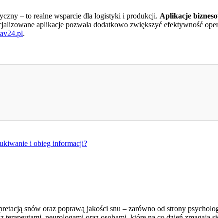
ny – to realne wsparcie dla logistyki i produkcji.
Aplikacje bizneso
lizowane aplikacje pozwala dodatkowo zwiększyć efektywność operacyj
nav24.pl
.
kiwanie i obieg informacji?
retacją snów oraz poprawą jakości snu – zarówno od strony psychologic
 terapeutami, neurologami oraz osobami, które na co dzień zmagają s