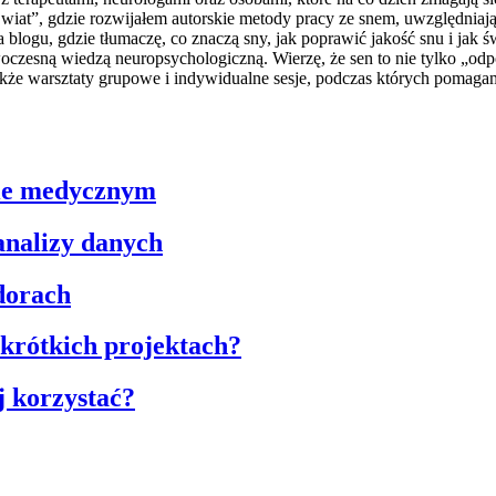
t”, gdzie rozwijałem autorskie metody pracy ze snem, uwzględniając
a blogu, gdzie tłumaczę, co znaczą sny, jak poprawić jakość snu i j
woczesną wiedzą neuropsychologiczną. Wierzę, że sen to nie tylko „o
 także warsztaty grupowe i indywidualne sesje, podczas których pomag
zie medycznym
analizy danych
dorach
krótkich projektach?
j korzystać?