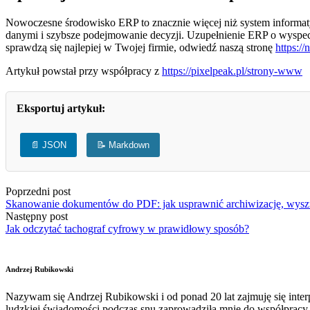
Nowoczesne środowisko ERP to znacznie więcej niż system informatycz
danymi i szybsze podejmowanie decyzji. Uzupełnienie ERP o wyspecja
sprawdzą się najlepiej w Twojej firmie, odwiedź naszą stronę
https://
Artykuł powstał przy współpracy z
https://pixelpeak.pl/strony-www
Eksportuj artykuł:
📄 JSON
📝 Markdown
Poprzedni post
Skanowanie dokumentów do PDF: jak usprawnić archiwizację, wyszu
Następny post
Jak odczytać tachograf cyfrowy w prawidłowy sposób?
Andrzej Rubikowski
Nazywam się Andrzej Rubikowski i od ponad 20 lat zajmuję się interp
ludzkiej świadomości podczas snu zaprowadziła mnie do współpracy z