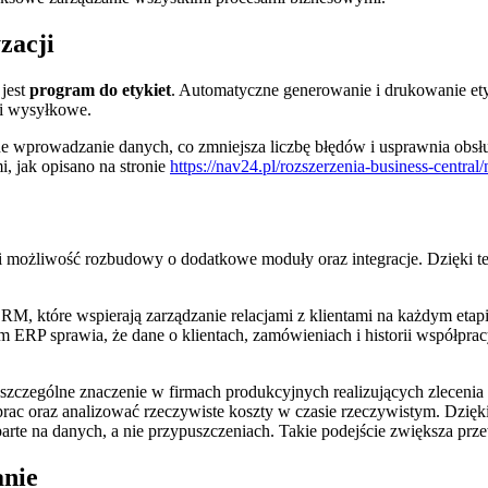
zacji
 jest
program do etykiet
. Automatyczne generowanie i drukowanie e
i wysyłkowe.
zne wprowadzanie danych, co zmniejsza liczbę błędów i usprawnia obsł
, jak opisano na stronie
https://nav24.pl/rozszerzenia-business-central/
i możliwość rozbudowy o dodatkowe moduły oraz integracje. Dzięki 
CRM, które wspierają zarządzanie relacjami z klientami na każdym etap
RP sprawia, że dane o klientach, zamówieniach i historii współpracy 
 szczególne znaczenie w firmach produkcyjnych realizujących zleceni
ac oraz analizować rzeczywiste koszty w czasie rzeczywistym. Dzięk
arte na danych, a nie przypuszczeniach. Takie podejście zwiększa prz
anie