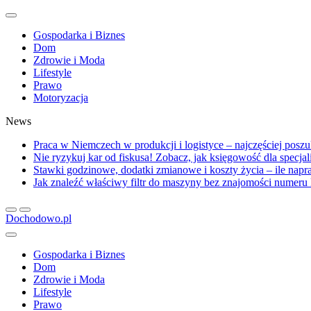
Gospodarka i Biznes
Dom
Zdrowie i Moda
Lifestyle
Prawo
Motoryzacja
News
Praca w Niemczech w produkcji i logistyce – najczęściej posz
Nie ryzykuj kar od fiskusa! Zobacz, jak księgowość dla specja
Stawki godzinowe, dodatki zmianowe i koszty życia – ile na
Jak znaleźć właściwy filtr do maszyny bez znajomości numer
Dochodowo.pl
Gospodarka i Biznes
Dom
Zdrowie i Moda
Lifestyle
Prawo