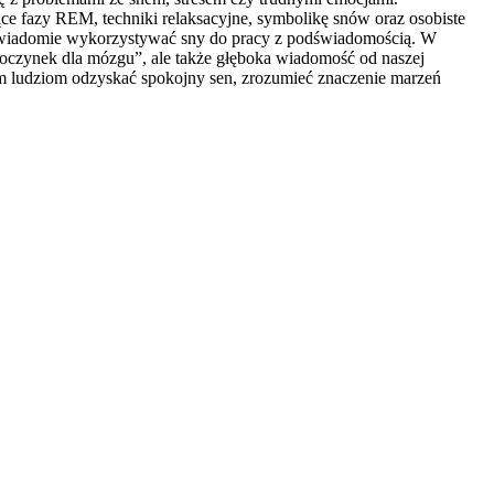
e fazy REM, techniki relaksacyjne, symbolikę snów oraz osobiste
ak świadomie wykorzystywać sny do pracy z podświadomością. W
dpoczynek dla mózgu”, ale także głęboka wiadomość od naszej
am ludziom odzyskać spokojny sen, zrozumieć znaczenie marzeń