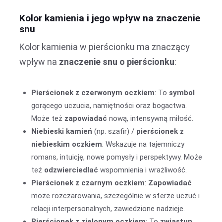
Kolor kamienia i jego wpływ na znaczenie
snu
Kolor kamienia w pierścionku ma znaczący
wpływ na
znaczenie snu o pierścionku
:
Pierścionek z czerwonym oczkiem
: To
symbol
gorącego uczucia, namiętności oraz bogactwa.
Może też
zapowiadać
nową, intensywną miłość.
Niebieski kamień
(np. szafir) /
pierścionek z
niebieskim oczkiem
: Wskazuje na tajemniczy
romans, intuicję, nowe pomysły i perspektywy. Może
też
odzwierciedlać
wspomnienia i wrażliwość.
Pierścionek z czarnym oczkiem
:
Zapowiadać
może rozczarowania, szczególnie w sferze uczuć i
relacji interpersonalnych, zawiedzione nadzieje.
Pierścionek z zielonym oczkiem
: To
zwiastun