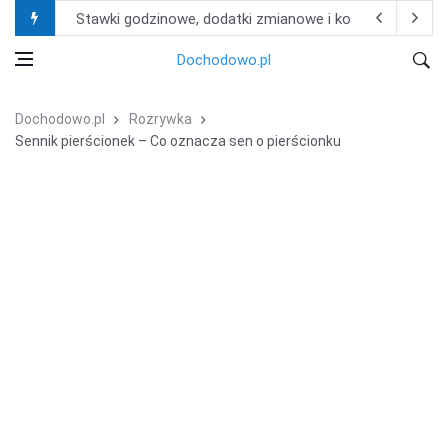
Stawki godzinowe, dodatki zmianowe i koszty życia – i
Jak znaleźć właściwy filtr do maszyny bez znajomości
Dochodowo.pl
Praca w Niemczech w produkcji i logistyce – najczęści
Dochodowo.pl
Rozrywka
Nie ryzykuj kar od fiskusa! Zobacz, jak księgowość dla 
Sennik pierścionek – Co oznacza sen o pierścionku