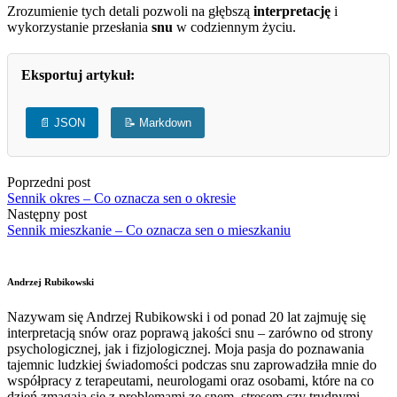
Zrozumienie tych detali pozwoli na głębszą
interpretację
i
wykorzystanie przesłania
snu
w codziennym życiu.
Eksportuj artykuł:
📄 JSON
📝 Markdown
Poprzedni post
Sennik okres – Co oznacza sen o okresie
Następny post
Sennik mieszkanie – Co oznacza sen o mieszkaniu
Andrzej Rubikowski
Nazywam się Andrzej Rubikowski i od ponad 20 lat zajmuję się
interpretacją snów oraz poprawą jakości snu – zarówno od strony
psychologicznej, jak i fizjologicznej. Moja pasja do poznawania
tajemnic ludzkiej świadomości podczas snu zaprowadziła mnie do
współpracy z terapeutami, neurologami oraz osobami, które na co
dzień zmagają się z problemami ze snem, stresem czy trudnymi