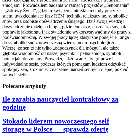
emocjami. Prowadziłem badania w ramach projektów „Senomania”
i „Zdrowy Świat”, gdzie rozwijałem autorskie metody pracy ze
snem, uwzględniające fazy REM, techniki relaksacyjne, symbolikę
snów oraz osobiste doświadczenia śniącego. Dziś swoją wiedzę i
doświadczenie dzielę na blogu, gdzie tłumaczę, co znaczą sny, jak
poprawić jakość snu i jak świadomie wykorzystywać sny do pracy z
podświadomością. W swojej pracy łączę klasyczne podejście Junga
do symboliki snu z nowoczesną wiedzą neuropsychologiczną.
Wierzę, że sen to nie tylko „odpoczynek dla mózgu”, ale także
głęboka wiadomość od naszej psychiki – pełna emocji, symboli i
potencjału do zmiany. Prowadzę także warsztaty grupowe i
indywidualne sesje, podczas których pomagam ludziom odzyskać
spokojny sen, zrozumieć znaczenie marzeń sennych i lepiej poznać
samych siebie.
Polecane artykuły
Ile zarabia nauczyciel kontraktowy za
godzinę
Stokado liderem nowoczesnego self
storage w Polsce — sprawdź ofertę