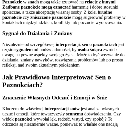
Paznokcie w snach
mogą także rzutować na
relacje z innymi
.
Zadbane paznokcie mogą oznaczać
harmonię i dobre stosunki
społeczne, a także akceptację własnej osoby. Z kolei
brudne
paznokcie
czy
zniszczone paznokcie
mogą sugerować problemy w
kontaktach międzyludzkich, konflikty lub poczucie wyobcowania.
Sygnał do Działania i Zmiany
Niezależnie od szczegółowej
interpretacji
,
sen o paznokciach
jest
często
sygnałem
od podświadomości, by
osoba śniąca
zwróciła
uwagę na pewne aspekty swojego życia. Może to być wezwanie do
działania, zmiany nawyków, rozwiązania problemów lub po prostu
refleksji nad swoim aktualnym położeniem.
Jak Prawidłowo Interpretować Sen o
Paznokciach?
Znaczenie Własnych Odczuć i Emocji w Śnie
Kluczem do właściwej
interpretacji snów
jest analiza własnych
uczuć i emocji, które towarzyszyły
sennemu
doświadczeniu. Czy
widok
paznokci
wywołał lęk, radość, wstyd, czy spokój? Te
odczucia są niezmiernie ważne, ponieważ to właśnie one nadają