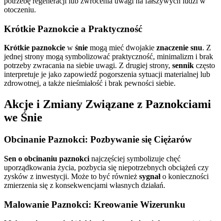
potrzebę regeneracji lub zwrócenia uwagi na fałszywych ludzi w
otoczeniu.
Krótkie Paznokcie a Praktyczność
Krótkie paznokcie
w
śnie
mogą mieć dwojakie
znaczenie snu
. Z
jednej strony mogą symbolizować praktyczność, minimalizm i brak
potrzeby zwracania na siebie uwagi. Z drugiej strony,
sennik
często
interpretuje je jako zapowiedź pogorszenia sytuacji materialnej lub
zdrowotnej, a także nieśmiałość i brak pewności siebie.
Akcje i Zmiany Związane z Paznokciami
we Śnie
Obcinanie Paznokci: Pozbywanie się Ciężarów
Sen o obcinaniu paznokci
najczęściej symbolizuje chęć
uporządkowania życia, pozbycia się niepotrzebnych obciążeń czy
zysków z inwestycji. Może to być również
sygnał
o konieczności
zmierzenia się z konsekwencjami własnych działań.
Malowanie Paznokci: Kreowanie Wizerunku