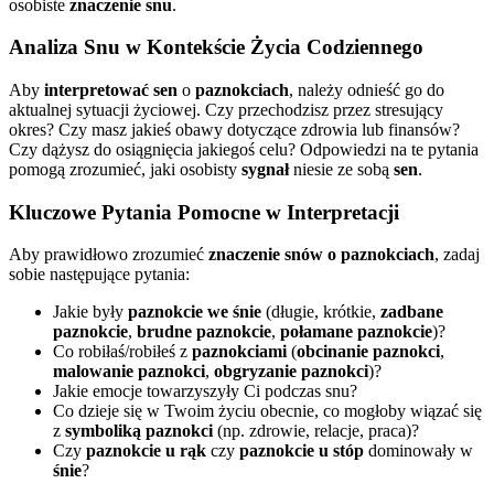
osobiste
znaczenie snu
.
Analiza Snu w Kontekście Życia Codziennego
Aby
interpretować sen
o
paznokciach
, należy odnieść go do
aktualnej sytuacji życiowej. Czy przechodzisz przez stresujący
okres? Czy masz jakieś obawy dotyczące zdrowia lub finansów?
Czy dążysz do osiągnięcia jakiegoś celu? Odpowiedzi na te pytania
pomogą zrozumieć, jaki osobisty
sygnał
niesie ze sobą
sen
.
Kluczowe Pytania Pomocne w Interpretacji
Aby prawidłowo zrozumieć
znaczenie snów o paznokciach
, zadaj
sobie następujące pytania:
Jakie były
paznokcie we śnie
(długie, krótkie,
zadbane
paznokcie
,
brudne paznokcie
,
połamane paznokcie
)?
Co robiłaś/robiłeś z
paznokciami
(
obcinanie paznokci
,
malowanie paznokci
,
obgryzanie paznokci
)?
Jakie emocje towarzyszyły Ci podczas snu?
Co dzieje się w Twoim życiu obecnie, co mogłoby wiązać się
z
symboliką paznokci
(np. zdrowie, relacje, praca)?
Czy
paznokcie u rąk
czy
paznokcie u stóp
dominowały w
śnie
?