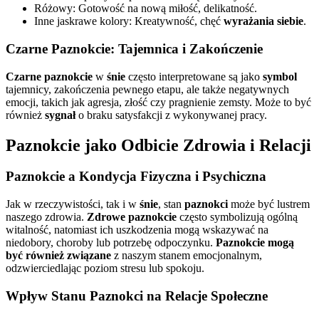
Różowy: Gotowość na nową miłość, delikatność.
Inne jaskrawe kolory: Kreatywność, chęć
wyrażania siebie
.
Czarne Paznokcie: Tajemnica i Zakończenie
Czarne paznokcie
w
śnie
często interpretowane są jako
symbol
tajemnicy, zakończenia pewnego etapu, ale także negatywnych
emocji, takich jak agresja, złość czy pragnienie zemsty. Może to być
również
sygnał
o braku satysfakcji z wykonywanej pracy.
Paznokcie jako Odbicie Zdrowia i Relacji
Paznokcie a Kondycja Fizyczna i Psychiczna
Jak w rzeczywistości, tak i w
śnie
, stan
paznokci
może być lustrem
naszego zdrowia.
Zdrowe paznokcie
często symbolizują ogólną
witalność, natomiast ich uszkodzenia mogą wskazywać na
niedobory, choroby lub potrzebę odpoczynku.
Paznokcie mogą
być również związane
z naszym stanem emocjonalnym,
odzwierciedlając poziom stresu lub spokoju.
Wpływ Stanu Paznokci na Relacje Społeczne