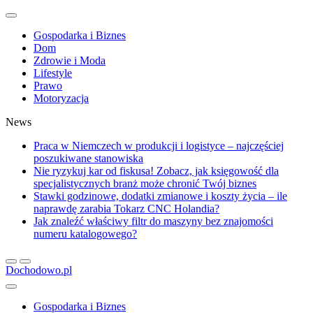
Gospodarka i Biznes
Dom
Zdrowie i Moda
Lifestyle
Prawo
Motoryzacja
News
Praca w Niemczech w produkcji i logistyce – najczęściej
poszukiwane stanowiska
Nie ryzykuj kar od fiskusa! Zobacz, jak księgowość dla
specjalistycznych branż może chronić Twój biznes
Stawki godzinowe, dodatki zmianowe i koszty życia – ile
naprawdę zarabia Tokarz CNC Holandia?
Jak znaleźć właściwy filtr do maszyny bez znajomości
numeru katalogowego?
Dochodowo.pl
Gospodarka i Biznes