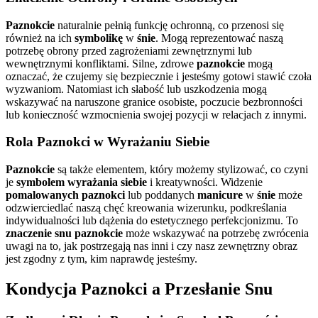
Paznokcie
naturalnie pełnią funkcję ochronną, co przenosi się
również na ich
symbolikę
w
śnie
. Mogą reprezentować naszą
potrzebę obrony przed zagrożeniami zewnętrznymi lub
wewnętrznymi konfliktami. Silne, zdrowe
paznokcie
mogą
oznaczać, że czujemy się bezpiecznie i jesteśmy gotowi stawić czoła
wyzwaniom. Natomiast ich słabość lub uszkodzenia mogą
wskazywać na naruszone granice osobiste, poczucie bezbronności
lub konieczność wzmocnienia swojej pozycji w relacjach z innymi.
Rola Paznokci w Wyrażaniu Siebie
Paznokcie
są także elementem, który możemy stylizować, co czyni
je
symbolem
wyrażania siebie
i kreatywności. Widzenie
pomalowanych paznokci
lub poddanych
manicure
w
śnie
może
odzwierciedlać naszą chęć kreowania wizerunku, podkreślania
indywidualności lub dążenia do estetycznego perfekcjonizmu. To
znaczenie snu paznokcie
może wskazywać na potrzebę zwrócenia
uwagi na to, jak postrzegają nas inni i czy nasz zewnętrzny obraz
jest zgodny z tym, kim naprawdę jesteśmy.
Kondycja Paznokci a Przesłanie Snu