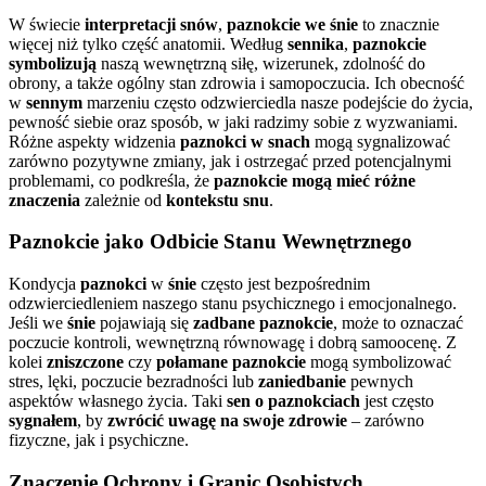
W świecie
interpretacji snów
,
paznokcie we śnie
to znacznie
więcej niż tylko część anatomii. Według
sennika
,
paznokcie
symbolizują
naszą wewnętrzną siłę, wizerunek, zdolność do
obrony, a także ogólny stan zdrowia i samopoczucia. Ich obecność
w
sennym
marzeniu często odzwierciedla nasze podejście do życia,
pewność siebie oraz sposób, w jaki radzimy sobie z wyzwaniami.
Różne aspekty widzenia
paznokci w snach
mogą sygnalizować
zarówno pozytywne zmiany, jak i ostrzegać przed potencjalnymi
problemami, co podkreśla, że
paznokcie mogą mieć różne
znaczenia
zależnie od
kontekstu snu
.
Paznokcie jako Odbicie Stanu Wewnętrznego
Kondycja
paznokci
w
śnie
często jest bezpośrednim
odzwierciedleniem naszego stanu psychicznego i emocjonalnego.
Jeśli we
śnie
pojawiają się
zadbane paznokcie
, może to oznaczać
poczucie kontroli, wewnętrzną równowagę i dobrą samoocenę. Z
kolei
zniszczone
czy
połamane paznokcie
mogą symbolizować
stres, lęki, poczucie bezradności lub
zaniedbanie
pewnych
aspektów własnego życia. Taki
sen o paznokciach
jest często
sygnałem
, by
zwrócić uwagę na swoje zdrowie
– zarówno
fizyczne, jak i psychiczne.
Znaczenie Ochrony i Granic Osobistych