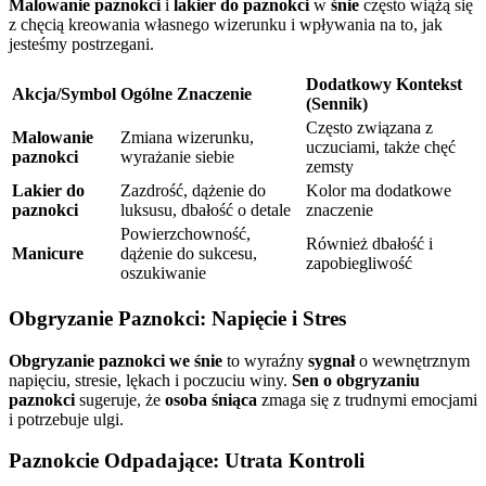
Malowanie paznokci
i
lakier do paznokci
w
śnie
często wiążą się
z chęcią kreowania własnego wizerunku i wpływania na to, jak
jesteśmy postrzegani.
Dodatkowy Kontekst
Akcja/Symbol
Ogólne Znaczenie
(Sennik)
Często związana z
Malowanie
Zmiana wizerunku,
uczuciami, także chęć
paznokci
wyrażanie siebie
zemsty
Lakier do
Zazdrość, dążenie do
Kolor ma dodatkowe
paznokci
luksusu, dbałość o detale
znaczenie
Powierzchowność,
Również dbałość i
Manicure
dążenie do sukcesu,
zapobiegliwość
oszukiwanie
Obgryzanie Paznokci: Napięcie i Stres
Obgryzanie paznokci we śnie
to wyraźny
sygnał
o wewnętrznym
napięciu, stresie, lękach i poczuciu winy.
Sen o obgryzaniu
paznokci
sugeruje, że
osoba śniąca
zmaga się z trudnymi emocjami
i potrzebuje ulgi.
Paznokcie Odpadające: Utrata Kontroli