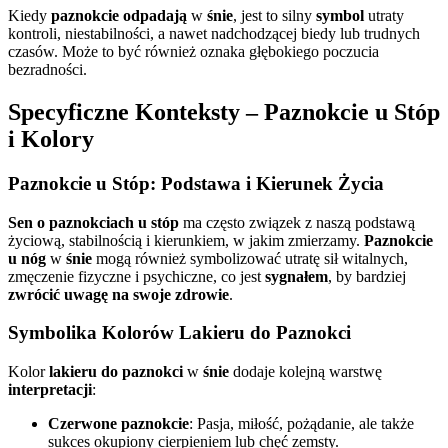
Kiedy
paznokcie odpadają
w
śnie
, jest to silny
symbol
utraty
kontroli, niestabilności, a nawet nadchodzącej biedy lub trudnych
czasów. Może to być również oznaka głębokiego poczucia
bezradności.
Specyficzne Konteksty – Paznokcie u Stóp
i Kolory
Paznokcie u Stóp: Podstawa i Kierunek Życia
Sen o paznokciach u stóp
ma często związek z naszą podstawą
życiową, stabilnością i kierunkiem, w jakim zmierzamy.
Paznokcie
u nóg
w
śnie
mogą również symbolizować utratę sił witalnych,
zmęczenie fizyczne i psychiczne, co jest
sygnałem
, by bardziej
zwrócić uwagę na swoje zdrowie
.
Symbolika Kolorów Lakieru do Paznokci
Kolor
lakieru do paznokci
w
śnie
dodaje kolejną warstwę
interpretacji
:
Czerwone paznokcie
: Pasja, miłość, pożądanie, ale także
sukces okupiony cierpieniem lub chęć zemsty.