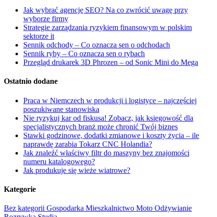
Jak wybrać agencję SEO? Na co zwrócić uwagę przy
wyborze firmy
Strategie zarządzania ryzykiem finansowym w polskim
sektorze it
Sennik odchody – Co oznacza sen o odchodach
Sennik ryby – Co oznacza sen o rybach
Przegląd drukarek 3D Phrozen – od Sonic Mini do Mega
Ostatnio dodane
Praca w Niemczech w produkcji i logistyce – najczęściej
poszukiwane stanowiska
Nie ryzykuj kar od fiskusa! Zobacz, jak księgowość dla
specjalistycznych branż może chronić Twój biznes
Stawki godzinowe, dodatki zmianowe i koszty życia – ile
naprawdę zarabia Tokarz CNC Holandia?
Jak znaleźć właściwy filtr do maszyny bez znajomości
numeru katalogowego?
Jak produkuje się wieże wiatrowe?
Kategorie
Bez kategorii
Gospodarka
Mieszkalnictwo
Moto
Odżywianie
Rozrywka
Studia