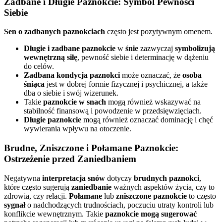
Zadbane i Długie Paznokcie: Symbol Pewności
Siebie
Sen o zadbanych paznokciach
często jest pozytywnym omenem.
Długie i zadbane paznokcie
w
śnie
zazwyczaj
symbolizują
wewnętrzną siłę
, pewność siebie i determinację w dążeniu
do celów.
Zadbana kondycja paznokci
może oznaczać, że
osoba
śniąca
jest w dobrej formie fizycznej i psychicznej, a także
dba o siebie i swój wizerunek.
Takie
paznokcie w snach
mogą również wskazywać na
stabilność finansową i powodzenie w przedsięwzięciach.
Długie paznokcie
mogą również oznaczać dominację i chęć
wywierania wpływu na otoczenie.
Brudne, Zniszczone i Połamane Paznokcie:
Ostrzeżenie przed Zaniedbaniem
Negatywna
interpretacja snów
dotyczy
brudnych paznokci
,
które często sugerują
zaniedbanie
ważnych aspektów życia, czy to
zdrowia, czy relacji.
Połamane
lub
zniszczone paznokcie
to często
sygnał
o nadchodzących trudnościach, poczuciu utraty kontroli lub
konflikcie wewnętrznym. Takie
paznokcie mogą sugerować