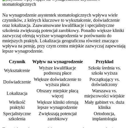
Na wynagrodzenie asystentek stomatologicznych wpływa wiele
czynników, z których kluczowe to wykształcenie, doświadczenie
oraz lokalizacja. Zaawansowane kwalifikacje i specjalistyczne
szkolenia zwiększają potencjał zarobkowy. Ponadto większe kliniki
zazwyczaj oferują wyższe wynagrodzenia w porównaniu do
mniejszych praktyk. Lokalizacja geograficzna również znacząco
wpływa na pensję, przy czym centra miejskie zazwyczaj zapewniają
lepsze wynagrodzenie.
Czynnik
Wpływ na wynagrodzenie
Przykład
Wyższe kwalifikacje
Szkoła średnia vs.
Wykształcenie
podnoszą płace
szkoła wyższa
Większe doświadczenie to
Początkujący vs.
Doświadczenie
wyższa płaca
doświadczony
Obszary miejskie płacą
Warszawa vs.
Lokalizacja
więcej
miejscowości wiejskie
Wielkość
Większe kliniki oferują
Mały gabinet vs. duża
praktyki
lepsze wynagrodzenie
klinika
Specjalistyczne
Zwiększają potencjał
Ortodoncja,
szkolenia
zarobkowy
implantologia