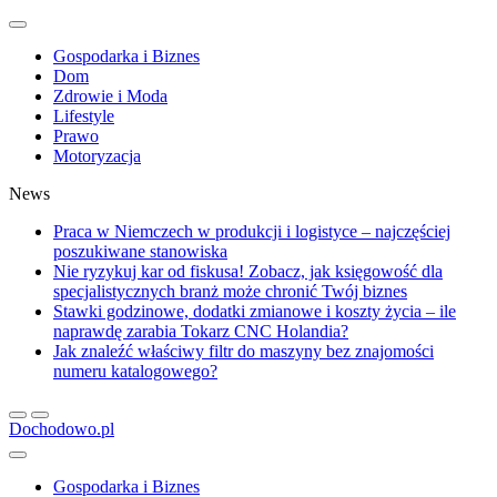
Gospodarka i Biznes
Dom
Zdrowie i Moda
Lifestyle
Prawo
Motoryzacja
News
Praca w Niemczech w produkcji i logistyce – najczęściej
poszukiwane stanowiska
Nie ryzykuj kar od fiskusa! Zobacz, jak księgowość dla
specjalistycznych branż może chronić Twój biznes
Stawki godzinowe, dodatki zmianowe i koszty życia – ile
naprawdę zarabia Tokarz CNC Holandia?
Jak znaleźć właściwy filtr do maszyny bez znajomości
numeru katalogowego?
Dochodowo.pl
Gospodarka i Biznes