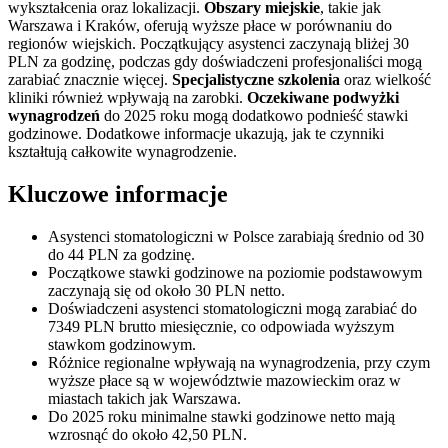
wykształcenia oraz lokalizacji.
Obszary miejskie
, takie jak
Warszawa i Kraków, oferują wyższe płace w porównaniu do
regionów wiejskich. Początkujący asystenci zaczynają bliżej 30
PLN za godzinę, podczas gdy doświadczeni profesjonaliści mogą
zarabiać znacznie więcej.
Specjalistyczne szkolenia
oraz wielkość
kliniki również wpływają na zarobki.
Oczekiwane podwyżki
wynagrodzeń
do 2025 roku mogą dodatkowo podnieść stawki
godzinowe. Dodatkowe informacje ukazują, jak te czynniki
kształtują całkowite wynagrodzenie.
Kluczowe informacje
Asystenci stomatologiczni w Polsce zarabiają średnio od 30
do 44 PLN za godzinę.
Początkowe stawki godzinowe na poziomie podstawowym
zaczynają się od około 30 PLN netto.
Doświadczeni asystenci stomatologiczni mogą zarabiać do
7349 PLN brutto miesięcznie, co odpowiada wyższym
stawkom godzinowym.
Różnice regionalne wpływają na wynagrodzenia, przy czym
wyższe płace są w województwie mazowieckim oraz w
miastach takich jak Warszawa.
Do 2025 roku minimalne stawki godzinowe netto mają
wzrosnąć do około 42,50 PLN.