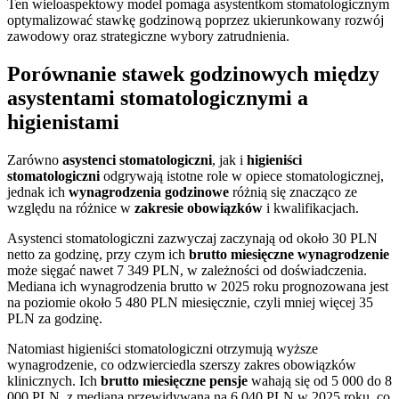
Ten wieloaspektowy model pomaga asystentkom stomatologicznym
optymalizować stawkę godzinową poprzez ukierunkowany rozwój
zawodowy oraz strategiczne wybory zatrudnienia.
Porównanie stawek godzinowych między
asystentami stomatologicznymi a
higienistami
Zarówno
asystenci stomatologiczni
, jak i
higieniści
stomatologiczni
odgrywają istotne role w opiece stomatologicznej,
jednak ich
wynagrodzenia godzinowe
różnią się znacząco ze
względu na różnice w
zakresie obowiązków
i kwalifikacjach.
Asystenci stomatologiczni zazwyczaj zaczynają od około 30 PLN
netto za godzinę, przy czym ich
brutto miesięczne wynagrodzenie
może sięgać nawet 7 349 PLN, w zależności od doświadczenia.
Mediana ich wynagrodzenia brutto w 2025 roku prognozowana jest
na poziomie około 5 480 PLN miesięcznie, czyli mniej więcej 35
PLN za godzinę.
Natomiast higieniści stomatologiczni otrzymują wyższe
wynagrodzenie, co odzwierciedla szerszy zakres obowiązków
klinicznych. Ich
brutto miesięczne pensje
wahają się od 5 000 do 8
000 PLN, z medianą przewidywaną na 6 040 PLN w 2025 roku, co