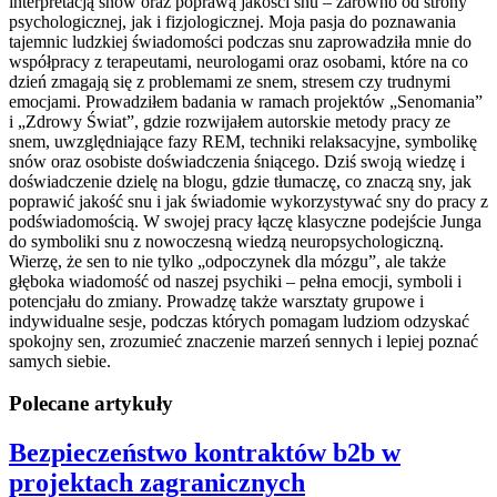
interpretacją snów oraz poprawą jakości snu – zarówno od strony
psychologicznej, jak i fizjologicznej. Moja pasja do poznawania
tajemnic ludzkiej świadomości podczas snu zaprowadziła mnie do
współpracy z terapeutami, neurologami oraz osobami, które na co
dzień zmagają się z problemami ze snem, stresem czy trudnymi
emocjami. Prowadziłem badania w ramach projektów „Senomania”
i „Zdrowy Świat”, gdzie rozwijałem autorskie metody pracy ze
snem, uwzględniające fazy REM, techniki relaksacyjne, symbolikę
snów oraz osobiste doświadczenia śniącego. Dziś swoją wiedzę i
doświadczenie dzielę na blogu, gdzie tłumaczę, co znaczą sny, jak
poprawić jakość snu i jak świadomie wykorzystywać sny do pracy z
podświadomością. W swojej pracy łączę klasyczne podejście Junga
do symboliki snu z nowoczesną wiedzą neuropsychologiczną.
Wierzę, że sen to nie tylko „odpoczynek dla mózgu”, ale także
głęboka wiadomość od naszej psychiki – pełna emocji, symboli i
potencjału do zmiany. Prowadzę także warsztaty grupowe i
indywidualne sesje, podczas których pomagam ludziom odzyskać
spokojny sen, zrozumieć znaczenie marzeń sennych i lepiej poznać
samych siebie.
Polecane artykuły
Bezpieczeństwo kontraktów b2b w
projektach zagranicznych