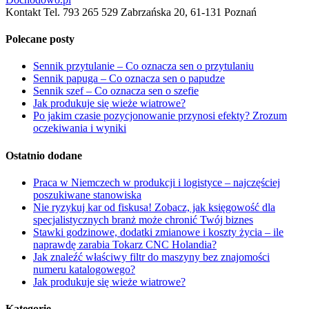
Kontakt Tel. 793 265 529 Zabrzańska 20, 61-131 Poznań
Polecane posty
Sennik przytulanie – Co oznacza sen o przytulaniu
Sennik papuga – Co oznacza sen o papudze
Sennik szef – Co oznacza sen o szefie
Jak produkuje się wieże wiatrowe?
Po jakim czasie pozycjonowanie przynosi efekty? Zrozum
oczekiwania i wyniki
Ostatnio dodane
Praca w Niemczech w produkcji i logistyce – najczęściej
poszukiwane stanowiska
Nie ryzykuj kar od fiskusa! Zobacz, jak księgowość dla
specjalistycznych branż może chronić Twój biznes
Stawki godzinowe, dodatki zmianowe i koszty życia – ile
naprawdę zarabia Tokarz CNC Holandia?
Jak znaleźć właściwy filtr do maszyny bez znajomości
numeru katalogowego?
Jak produkuje się wieże wiatrowe?
Kategorie