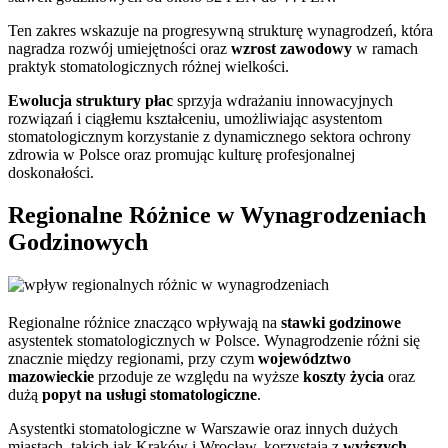
Ten zakres wskazuje na progresywną strukturę wynagrodzeń, która
nagradza rozwój umiejętności oraz
wzrost zawodowy
w ramach
praktyk stomatologicznych różnej wielkości.
Ewolucja struktury płac
sprzyja wdrażaniu innowacyjnych
rozwiązań i ciągłemu kształceniu, umożliwiając asystentom
stomatologicznym korzystanie z dynamicznego sektora ochrony
zdrowia w Polsce oraz promując kulturę profesjonalnej
doskonałości.
Regionalne Różnice w Wynagrodzeniach
Godzinowych
Regionalne różnice znacząco wpływają na
stawki godzinowe
asystentek stomatologicznych w Polsce. Wynagrodzenie różni się
znacznie między regionami, przy czym
województwo
mazowieckie
przoduje ze względu na wyższe
koszty życia
oraz
dużą
popyt na usługi stomatologiczne
.
Asystentki stomatologiczne w Warszawie oraz innych dużych
miastach, takich jak Kraków i Wrocław, korzystają z
wyższych