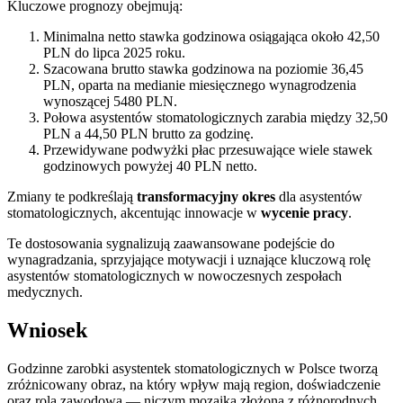
Kluczowe prognozy obejmują:
Minimalna netto stawka godzinowa osiągająca około 42,50
PLN do lipca 2025 roku.
Szacowana brutto stawka godzinowa na poziomie 36,45
PLN, oparta na medianie miesięcznego wynagrodzenia
wynoszącej 5480 PLN.
Połowa asystentów stomatologicznych zarabia między 32,50
PLN a 44,50 PLN brutto za godzinę.
Przewidywane podwyżki płac przesuwające wiele stawek
godzinowych powyżej 40 PLN netto.
Zmiany te podkreślają
transformacyjny okres
dla asystentów
stomatologicznych, akcentując innowacje w
wycenie pracy
.
Te dostosowania sygnalizują zaawansowane podejście do
wynagradzania, sprzyjające motywacji i uznające kluczową rolę
asystentów stomatologicznych w nowoczesnych zespołach
medycznych.
Wniosek
Godzinne zarobki asystentek stomatologicznych w Polsce tworzą
zróżnicowany obraz, na który wpływ mają region, doświadczenie
oraz rola zawodowa — niczym mozaika złożona z różnorodnych