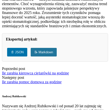
elementów. Choć wynagrodzenia różnią się, zauważyć można trend
stopniowego wzrostu, który zapowiada jaśniejsze perspektywy
finansowe do 2025 roku. Zrozumienie tych czynników pomaga
lepiej docenić wartość, jaką asystentki stomatologiczne wnoszą do
opieki stomatologicznej, podkreślając ich niezbędną rolę w obliczu
zmieniających się standardów branżowych i zmian ekonomicznych.
Eksportuj artykuł:
📄 JSON
📝 Markdown
Poprzedni post
Ile zarabia kierowca ciężarówki na godzinę
Następny post
Ile zarabia pomoc domowa za godzinę
Andrzej Rubikowski
Nazywam się Andrzej Rubikowski i od ponad 20 lat zajmuję się