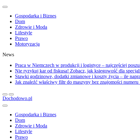
Gospodarka i Biznes
Dom
Zdrowie i Moda
Lifestyle
Prawo
Motoryzacja
News
Praca w Niemczech w produkcji i logistyce – najczęściej posz
Nie ryzykuj kar od fiskusa! Zobacz, jak księgowość dla specja
Stawki godzinowe, dodatki zmianowe i koszty życia – ile na
Jak znaleźć właściwy filtr do maszyny bez znajomości numer
Dochodowo.pl
Gospodarka i Biznes
Dom
Zdrowie i Moda
Lifestyle
Prawo