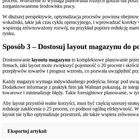
procent. Wdrożenie to wymaga planowania różnych godzin dla poszcz
zorganizowanemu środowisku pracy.
W dłuższej perspektywie, optymalizacja procesów powinna obejmowa
wskaźniki, takie jak czas cyklu operacyjnego, i wprowadzać korekty w
wspierają zrównoważony rozwój, na przykład poprzez redukcję marn
rynku.
Sposób 3 – Dostosuj layout magazynu do po
Dostosowanie
layoutu magazynu
to kompleksowe planowanie przest
firmach, taki layout może zwiększyć pojemność o 20 procent i skróci
przepływów towarów i prognoz wzrostu, co pozwala uwzględnić przy
Każdy magazyn wymaga indywidualnego podejścia, biorąc pod uwagę s
Dodatkowe informacje z praktyk firm jak Walmart pokazują, że integ
towarowe i minimalizuje błędy. Takie foresightowe planowanie, w t
Aby layout przyniósł realne korzyści, musi być częścią szerszej str
redukuje zakłócenia o 25 procent, co podnosi ogólną efektywność. W
layout nie tylko optymalizuje przestrzeń, ale także wspiera zrównow
Eksportuj artykuł: