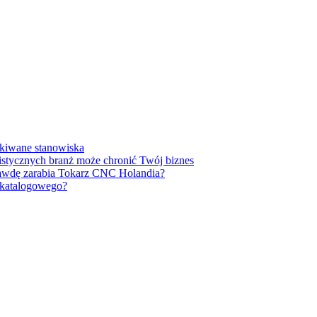
ukiwane stanowiska
listycznych branż może chronić Twój biznes
prawdę zarabia Tokarz CNC Holandia?
u katalogowego?