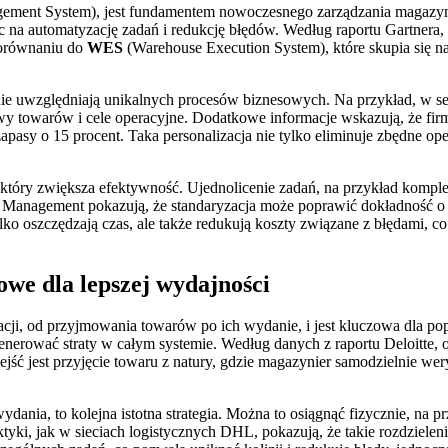
ment System), jest fundamentem nowoczesnego zarządzania magaz
 na automatyzację zadań i redukcję błędów. Według raportu Gartnera, 
 porównaniu do
WES
(Warehouse Execution System), które skupia się n
e uwzględniają unikalnych procesów biznesowych. Na przykład, w se
wy towarów i cele operacyjne. Dodatkowe informacje wskazują, że fir
zapasy o 15 procent. Taka personalizacja nie tylko eliminuje zbędne o
 który zwiększa efektywność. Ujednolicenie zadań, na przykład kompl
s Management pokazują, że standaryzacja może poprawić dokładność o 2
ylko oszczędzają czas, ale także redukują koszty związane z błędami, c
we dla lepszej wydajności
ji, od przyjmowania towarów po ich wydanie, i jest kluczowa dla po
nerować straty w całym systemie. Według danych z raportu Deloitte, o
ść jest przyjęcie towaru z natury, gdzie magazynier samodzielnie weryfi
 wydania, to kolejna istotna strategia. Można to osiągnąć fizycznie, na
tyki, jak w sieciach logistycznych DHL, pokazują, że takie rozdzieleni