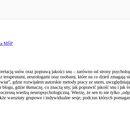
dla MŚP
retacją snów oraz poprawą jakości snu – zarówno od strony psychologic
 terapeutami, neurologami oraz osobami, które na co dzień zmagają s
t”, gdzie rozwijałem autorskie metody pracy ze snem, uwzględniając
a blogu, gdzie tłumaczę, co znaczą sny, jak poprawić jakość snu i j
woczesną wiedzą neuropsychologiczną. Wierzę, że sen to nie tylko „o
 także warsztaty grupowe i indywidualne sesje, podczas których pomag