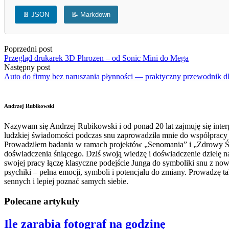
📄 JSON
📝 Markdown
Poprzedni post
Przegląd drukarek 3D Phrozen – od Sonic Mini do Mega
Następny post
Auto do firmy bez naruszania płynności — praktyczny przewodnik 
Andrzej Rubikowski
Nazywam się Andrzej Rubikowski i od ponad 20 lat zajmuję się interp
ludzkiej świadomości podczas snu zaprowadziła mnie do współpracy z
Prowadziłem badania w ramach projektów „Senomania” i „Zdrowy Świa
doświadczenia śniącego. Dziś swoją wiedzę i doświadczenie dzielę n
swojej pracy łączę klasyczne podejście Junga do symboliki snu z no
psychiki – pełna emocji, symboli i potencjału do zmiany. Prowadzę
sennych i lepiej poznać samych siebie.
Polecane artykuły
Ile zarabia fotograf na godzinę