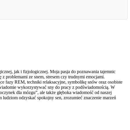
znej, jak i fizjologicznej. Moja pasja do poznawania tajemnic
ię z problemami ze snem, stresem czy trudnymi emocjami.
e fazy REM, techniki relaksacyjne, symbolikę snów oraz osobiste
ak świadomie wykorzystywać sny do pracy z podświadomością. W
dpoczynek dla mózgu”, ale także głęboka wiadomość od naszej
am ludziom odzyskać spokojny sen, zrozumieć znaczenie marzeń