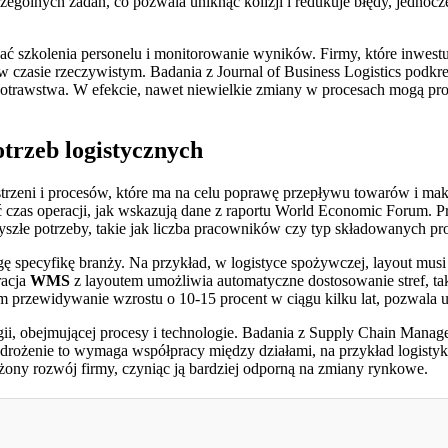
ególnych zadań, co pozwala uniknąć kolizji i redukuje błędy, jednoc
ć szkolenia personelu i monitorowanie wyników. Firmy, które inwest
 czasie rzeczywistym. Badania z Journal of Business Logistics podkreśl
otrawstwa. W efekcie, nawet niewielkie zmiany w procesach mogą pro
trzeb logistycznych
rzeni i procesów, które ma na celu poprawę przepływu towarów i ma
ć czas operacji, jak wskazują dane z raportu World Economic Forum. P
szłe potrzeby, takie jak liczba pracowników czy typ składowanych pr
pecyfikę branży. Na przykład, w logistyce spożywczej, layout musi 
racja
WMS
z layoutem umożliwia automatyczne dostosowanie stref, taki
ym przewidywanie wzrostu o 10-15 procent w ciągu kilku lat, pozwala
ategii, obejmującej procesy i technologie. Badania z Supply Chain Man
drożenie to wymaga współpracy między działami, na przykład logistyki
ażony rozwój firmy, czyniąc ją bardziej odporną na zmiany rynkowe.