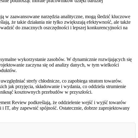
ześnie podnosząc morale pracowników dzięki bardziej
ują w zaawansowane narzędzia analityczne, mogą śledzić kluczowe
ają, że takie działania nie tylko zwiększają efektywność, ale także
wadzić do znacznych oszczędności i lepszej konkurencyjności na
ksymalne wykorzystanie zasobów. W dynamicznie rozwijających się
rojektowanie zaczyna się od analizy danych, w tym wielkości
oduktów.
uwzględniać strefy chłodnicze, co zapobiega stratom towarów.
ch jak przyjęcia, składowanie i wydania, co oddziela strumienie
 uniknąć kosztownych przebudów w przyszłości.
agement Review podkreślają, że oddzielenie wejść i wyjść towarów
 i IT, aby zapewnić spójność. Ostatecznie, dobrze zaprojektowany