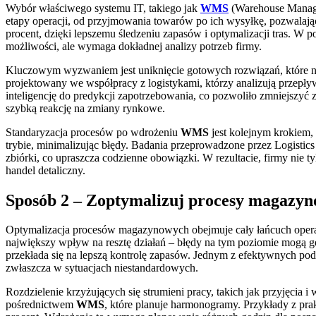
Wybór właściwego systemu IT, takiego jak
WMS
(Warehouse Manage
etapy operacji, od przyjmowania towarów po ich wysyłkę, pozwalając
procent, dzięki lepszemu śledzeniu zapasów i optymalizacji tras. W
możliwości, ale wymaga dokładnej analizy potrzeb firmy.
Kluczowym wyzwaniem jest uniknięcie gotowych rozwiązań, które ni
projektowany we współpracy z logistykami, którzy analizują przepły
inteligencję do predykcji zapotrzebowania, co pozwoliło zmniejszyć 
szybką reakcję na zmiany rynkowe.
Standaryzacja procesów po wdrożeniu
WMS
jest kolejnym krokiem,
trybie, minimalizując błędy. Badania przeprowadzone przez Logistic
zbiórki, co upraszcza codzienne obowiązki. W rezultacie, firmy nie t
handel detaliczny.
Sposób 2 – Zoptymalizuj procesy magazyno
Optymalizacja procesów magazynowych obejmuje cały łańcuch operac
największy wpływ na resztę działań – błędy na tym poziomie mogą ge
przekłada się na lepszą kontrolę zapasów. Jednym z efektywnych podej
zwłaszcza w sytuacjach niestandardowych.
Rozdzielenie krzyżujących się strumieni pracy, takich jak przyjęcia i
pośrednictwem
WMS
, które planuje harmonogramy. Przykłady z prak