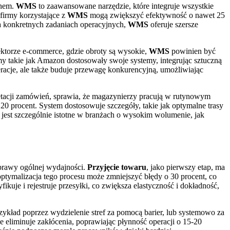
ynem.
WMS
to zaawansowane narzędzie, które integruje wszystkie
firmy korzystające z
WMS
mogą zwiększyć efektywność o nawet 25
a konkretnych zadaniach operacyjnych,
WMS
oferuje szersze
ktorze e-commerce, gdzie obroty są wysokie,
WMS
powinien być
my takie jak Amazon dostosowały swoje systemy, integrując sztuczną
peracje, ale także buduje przewagę konkurencyjną, umożliwiając
etacji zamówień, sprawia, że magazynierzy pracują w rutynowym
0 procent. System dostosowuje szczegóły, takie jak optymalne trasy
o jest szczególnie istotne w branżach o wysokim wolumenie, jak
prawy ogólnej wydajności.
Przyjęcie towaru
, jako pierwszy etap, ma
ptymalizacja tego procesu może zmniejszyć błędy o 30 procent, co
kuje i rejestruje przesyłki, co zwiększa elastyczność i dokładność,
 przykład poprzez wydzielenie stref za pomocą barier, lub systemowo za
e eliminuje zakłócenia, poprawiając płynność operacji o 15-20