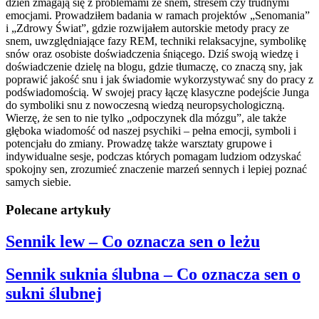
dzień zmagają się z problemami ze snem, stresem czy trudnymi
emocjami. Prowadziłem badania w ramach projektów „Senomania”
i „Zdrowy Świat”, gdzie rozwijałem autorskie metody pracy ze
snem, uwzględniające fazy REM, techniki relaksacyjne, symbolikę
snów oraz osobiste doświadczenia śniącego. Dziś swoją wiedzę i
doświadczenie dzielę na blogu, gdzie tłumaczę, co znaczą sny, jak
poprawić jakość snu i jak świadomie wykorzystywać sny do pracy z
podświadomością. W swojej pracy łączę klasyczne podejście Junga
do symboliki snu z nowoczesną wiedzą neuropsychologiczną.
Wierzę, że sen to nie tylko „odpoczynek dla mózgu”, ale także
głęboka wiadomość od naszej psychiki – pełna emocji, symboli i
potencjału do zmiany. Prowadzę także warsztaty grupowe i
indywidualne sesje, podczas których pomagam ludziom odzyskać
spokojny sen, zrozumieć znaczenie marzeń sennych i lepiej poznać
samych siebie.
Polecane artykuły
Sennik lew – Co oznacza sen o leżu
Sennik suknia ślubna – Co oznacza sen o
sukni ślubnej