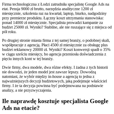
Firma technologiczna z Łodzi zatrudniła specjalistę Google Ads na
etat. Pensja 9000 zł brutto, narzędzia analityczne 1200 zł
miesięcznie, szkolenia raz na kwartał, laptop, biurko, nadgodziny
przy premierze produktu. Łączny koszt utrzymania stanowiska:
ponad 14000 zł miesięcznie. Specjalista prowadzi kampanie za
budżet 25000 zł. Wyniki? Stabilne, ale nie ruszające się z miejsca od
pół roku.
Po drugiej stronie miasta firma z tej samej branży, o podobnej skali,
współpracuje z agencją. Płaci 4500 zł miesięcznie za obsługę plus
budżet reklamowy 20000 zł. Wyniki? Koszt konwersji spadł o 35%
w ciągu sześciu miesięcy, bo agencja przeniosła doświadczenia z
pięciu innych kont w tej branży.
Dwie firmy, dwa modele, dwa różne efekty. I żadna z tych historii
nie dowodzi, że jeden model jest zawsze lepszy. Dowodzą
natomiast, że wybór między in-house a agencją to jedna z
najważniejszych decyzji budżetowych, jaką podejmuje właściciel
firmy. I że ta decyzja powinna być podejmowana na podstawie
analizy, a nie przyzwyczajenia.
Ile naprawdę kosztuje specjalista Google
Ads na etacie?