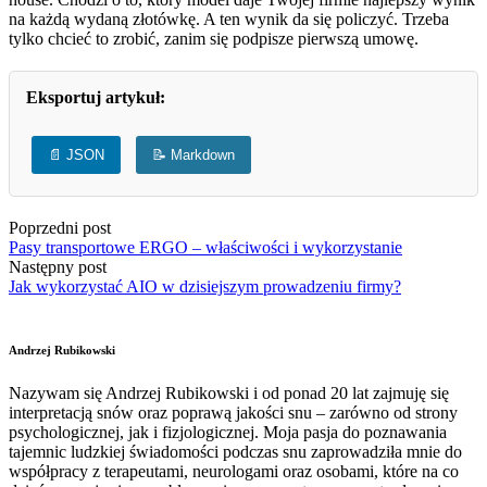
na każdą wydaną złotówkę. A ten wynik da się policzyć. Trzeba
tylko chcieć to zrobić, zanim się podpisze pierwszą umowę.
Eksportuj artykuł:
📄 JSON
📝 Markdown
Poprzedni post
Pasy transportowe ERGO – właściwości i wykorzystanie
Następny post
Jak wykorzystać AIO w dzisiejszym prowadzeniu firmy?
Andrzej Rubikowski
Nazywam się Andrzej Rubikowski i od ponad 20 lat zajmuję się
interpretacją snów oraz poprawą jakości snu – zarówno od strony
psychologicznej, jak i fizjologicznej. Moja pasja do poznawania
tajemnic ludzkiej świadomości podczas snu zaprowadziła mnie do
współpracy z terapeutami, neurologami oraz osobami, które na co