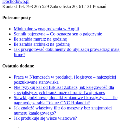
Dochodowo.pl
Kontakt Tel. 793 265 529 Zabrzańska 20, 61-131 Poznań
Polecane posty
Minimalne wynagrodzenia w Anglii
Sennik pajęczyna – Co oznacza sen o pajęczynie
Ile zarabia murarz na godzinę
Ile zarabia architekt na godzinę
Jak przygotować dokumenty do utylizacji prowadząc małą
firmę?
Ostatnio dodane
Praca w Niemczech w produkcji i logistyce – najczęściej
poszukiwane stanowiska
Nie ryzykuj kar od fiskusa! Zobacz, jak księgowość dla
specjalistycznych branż może chronić Twój biznes
Stawki godzinowe, dodatki zmianowe i koszty życia – ile
naprawdę zarabia Tokarz CNC Holandia?
Jak znaleźć właściwy filtr do maszyny bez znajomości
numeru katalogowego?
Jak produkuje się wieże wiatrowe?