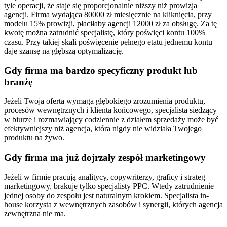
tyle operacji, że staje się proporcjonalnie niższy niż prowizja
agencji. Firma wydająca 80000 zł miesięcznie na kliknięcia, przy
modelu 15% prowizji, płaciłaby agencji 12000 zł za obsługę. Za tę
kwotę można zatrudnić specjalistę, który poświęci kontu 100%
czasu. Przy takiej skali poświęcenie pełnego etatu jednemu kontu
daje szansę na głębszą optymalizację.
Gdy firma ma bardzo specyficzny produkt lub
branżę
Jeżeli Twoja oferta wymaga głębokiego zrozumienia produktu,
procesów wewnętrznych i klienta końcowego, specjalista siedzący
w biurze i rozmawiający codziennie z działem sprzedaży może być
efektywniejszy niż agencja, która nigdy nie widziała Twojego
produktu na żywo.
Gdy firma ma już dojrzały zespół marketingowy
Jeżeli w firmie pracują analitycy, copywriterzy, graficy i strateg
marketingowy, brakuje tylko specjalisty PPC. Wtedy zatrudnienie
jednej osoby do zespołu jest naturalnym krokiem. Specjalista in-
house korzysta z wewnętrznych zasobów i synergii, których agencja
zewnętrzna nie ma.