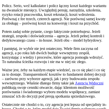
Policz. Serio, weź kalkulator i policz łączny koszt każdego wariantu
na dwanaście miesięcy. Uwzględnij pensję, narzędzia, szkolenia,
ryzyko rotacji pracownika, koszt rekrutacji, koszt wdrożenia.
Porównaj z fee trzech, czterech agencji. Nie porównuj samej kwoty
za obsługę – porównuj koszt na konwersję i koszt na przychód.
Potem zadaj sobie pytanie, czego faktycznie potrzebujesz. Jeżeli
strategii, zespołu i doświadczenia – agencja. Jeżeli pełnej kontroli i
dedykowanego czasu – in-house. Jeżeli obu – model hybrydowy.
I pamiętaj, że wybór nie jest ostateczny. Wiele firm zaczyna od
agencji, a po roku lub dwóch buduje wewnętrzny zespół,
korzystając z wiedzy i procesów, które agencja pomogła wdrożyć.
To naturalna ścieżka rozwoju i nie ma w niej nic złego.
Ważne jest, żeby na każdym etapie wiedzieć, za co się płaci i co się
za to dostaje. Transparentność kosztów to fundament dobrej decyzji
– zarówno przy wyborze agencji, jak i przy budowaniu zespołu
wewnętrznego. Właśnie dlatego firmy takie jak
Agencja Widoczni
publikują swoje cenniki otwarcie, dając klientom możliwość
porównania i świadomego wyboru modelu współpracy, zamiast
zmuszać ich do decyzji pod presją spotkania sprzedażowego.
Ostatecznie nie chodzi o to, czy agencja jest lepsza od specjalisty in-
house. Chodzi o to, który model daje Twojej firmie najlepszy wynik