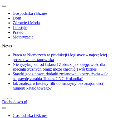
Gospodarka i Biznes
Dom
Zdrowie i Moda
Lifestyle
Prawo
Motoryzacja
News
Praca w Niemczech w produkcji i logistyce – najczęściej
poszukiwane stanowiska
Nie ryzykuj kar od fiskusa! Zobacz, jak księgowość dla
specjalistycznych branż może chronić Twój biznes
Stawki godzinowe, dodatki zmianowe i koszty życia – ile
naprawdę zarabia Tokarz CNC Holandia?
Jak znaleźć właściwy filtr do maszyny bez znajomości
numeru katalogowego?
Dochodowo.pl
Gospodarka i Biznes