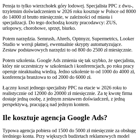
Pensja to tylko wierzchołek góry lodowej. Specjalista PPC z dwu-,
trzyletnim doświadczeniem w 2026 roku kosztuje w Polsce od 8000
do 14000 zł brutto miesięcznie, w zależności od miasta i
specjalizacji. Do tego dochodzą koszty pracodawcy: ZUS,
urlopowy, chorobowe, sprzęt, biurko.
Potem narzędzia. Semrush, Ahrefs, Optmyzr, Supermetrics, Looker
Studio w wersji płatnej, ewentualnie skrypty automatyzujące.
Zestaw podstawowych narzędzi to od 800 do 2500 zł miesięcznie.
Potem szkolenia. Google Ads zmienia się tak szybko, że specjalista,
który nie uczestniczy w szkoleniach i konferencjach, po roku pracy
operuje nieaktualną wiedzą. Jedno szkolenie to od 1000 do 4000 zł,
konferencja branżowa to od 2000 do 6000 zł.
Łączny koszt jednego specjalisty PPC na etacie w 2026 roku to
realistycznie od 12000 do 20000 zł miesięcznie. Za tę kwotę firma
dostaje jedną osobę, z jednym zestawem doświadczeń, z jedną
perspektywą, pracującą nad jednym kontem.
Ile kosztuje agencja Google Ads?
Typowa agencja pobiera od 1500 do 5000 zł miesięcznie za obsługę
średniego konta. Przy większych budżetach reklamowych model