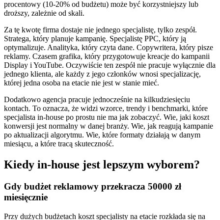
procentowy (10-20% od budżetu) może być korzystniejszy lub
droższy, zależnie od skali.
Za tę kwotę firma dostaje nie jednego specjalistę, tylko zespół.
Stratega, który planuje kampanię. Specjalistę PPC, który ją
optymalizuje. Analityka, który czyta dane. Copywritera, który pisze
reklamy. Czasem grafika, który przygotowuje kreacje do kampanii
Display i YouTube. Oczywiście ten zespół nie pracuje wyłącznie dla
jednego klienta, ale każdy z jego członków wnosi specjalizację,
której jedna osoba na etacie nie jest w stanie mieć.
Dodatkowo agencja pracuje jednocześnie na kilkudziesięciu
kontach. To oznacza, że widzi wzorce, trendy i benchmarki, które
specjalista in-house po prostu nie ma jak zobaczyć. Wie, jaki koszt
konwersji jest normalny w danej branży. Wie, jak reagują kampanie
po aktualizacji algorytmu. Wie, które formaty działają w danym
miesiącu, a które tracą skuteczność.
Kiedy in-house jest lepszym wyborem?
Gdy budżet reklamowy przekracza 50000 zł
miesięcznie
Przy dużych budżetach koszt specjalisty na etacie rozkłada się na