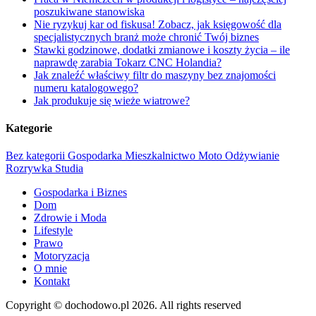
poszukiwane stanowiska
Nie ryzykuj kar od fiskusa! Zobacz, jak księgowość dla
specjalistycznych branż może chronić Twój biznes
Stawki godzinowe, dodatki zmianowe i koszty życia – ile
naprawdę zarabia Tokarz CNC Holandia?
Jak znaleźć właściwy filtr do maszyny bez znajomości
numeru katalogowego?
Jak produkuje się wieże wiatrowe?
Kategorie
Bez kategorii
Gospodarka
Mieszkalnictwo
Moto
Odżywianie
Rozrywka
Studia
Gospodarka i Biznes
Dom
Zdrowie i Moda
Lifestyle
Prawo
Motoryzacja
O mnie
Kontakt
Copyright © dochodowo.pl 2026. All rights reserved