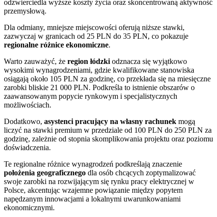
odzwierciedla wyższe koszty życia oraz skoncentrowaną aktywność
przemysłową.
Dla odmiany, mniejsze miejscowości oferują niższe stawki,
zazwyczaj w granicach od 25 PLN do 35 PLN, co pokazuje
regionalne różnice ekonomiczne
.
Warto zauważyć, że
region łódzki
odznacza się wyjątkowo
wysokimi wynagrodzeniami, gdzie kwalifikowane stanowiska
osiągają około 105 PLN za godzinę, co przekłada się na miesięczne
zarobki bliskie 21 000 PLN. Podkreśla to istnienie obszarów o
zaawansowanym popycie rynkowym i specjalistycznych
możliwościach.
Dodatkowo,
asystenci pracujący na własny rachunek
mogą
liczyć na stawki premium w przedziale od 100 PLN do 250 PLN za
godzinę, zależnie od stopnia skomplikowania projektu oraz poziomu
doświadczenia.
Te regionalne różnice wynagrodzeń podkreślają znaczenie
położenia geograficznego
dla osób chcących zoptymalizować
swoje zarobki na rozwijającym się rynku pracy elektrycznej w
Polsce, akcentując wzajemne powiązanie między popytem
napędzanym innowacjami a lokalnymi uwarunkowaniami
ekonomicznymi.