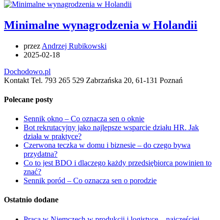
Minimalne wynagrodzenia w Holandii
przez
Andrzej Rubikowski
2025-02-18
Dochodowo.pl
Kontakt Tel. 793 265 529 Zabrzańska 20, 61-131 Poznań
Polecane posty
Sennik okno – Co oznacza sen o oknie
Bot rekrutacyjny jako najlepsze wsparcie działu HR. Jak
działa w praktyce?
Czerwona teczka w domu i biznesie – do czego bywa
przydatna?
Co to jest BDO i dlaczego każdy przedsiębiorca powinien to
znać?
Sennik poród – Co oznacza sen o porodzie
Ostatnio dodane
Praca w Niemczech w produkcji i logistyce – najczęściej