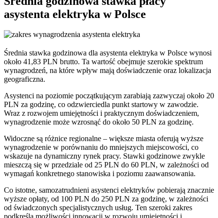
Średnia godzinowa stawka płacy
asystenta elektryka w Polsce
Średnia stawka godzinowa dla asystenta elektryka w Polsce wynosi
około 41,83 PLN brutto. Ta wartość obejmuje szerokie spektrum
wynagrodzeń, na które wpływ mają doświadczenie oraz lokalizacja
geograficzna.
Asystenci na poziomie początkującym zarabiają zazwyczaj około 20
PLN za godzinę, co odzwierciedla punkt startowy w zawodzie.
Wraz z rozwojem umiejętności i praktycznym doświadczeniem,
wynagrodzenie może wzrosnąć do około 50 PLN za godzinę.
Widoczne są różnice regionalne – większe miasta oferują wyższe
wynagrodzenie w porównaniu do mniejszych miejscowości, co
wskazuje na dynamiczny rynek pracy. Stawki godzinowe zwykle
mieszczą się w przedziale od 25 PLN do 60 PLN, w zależności od
wymagań konkretnego stanowiska i poziomu zaawansowania.
Co istotne, samozatrudnieni asystenci elektryków pobierają znacznie
wyższe opłaty, od 100 PLN do 250 PLN za godzinę, w zależności
od świadczonych specjalistycznych usług. Ten szeroki zakres
podkreśla możliwości innowacji w rozwoju umiejętności i