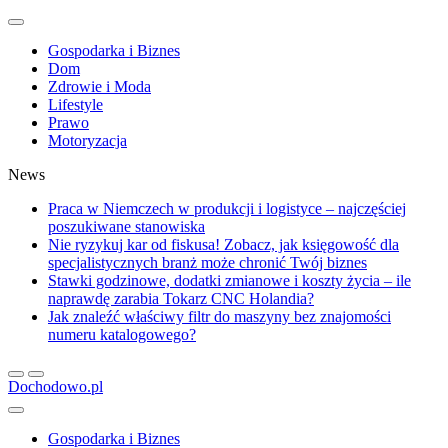
Gospodarka i Biznes
Dom
Zdrowie i Moda
Lifestyle
Prawo
Motoryzacja
News
Praca w Niemczech w produkcji i logistyce – najczęściej
poszukiwane stanowiska
Nie ryzykuj kar od fiskusa! Zobacz, jak księgowość dla
specjalistycznych branż może chronić Twój biznes
Stawki godzinowe, dodatki zmianowe i koszty życia – ile
naprawdę zarabia Tokarz CNC Holandia?
Jak znaleźć właściwy filtr do maszyny bez znajomości
numeru katalogowego?
Dochodowo.pl
Gospodarka i Biznes