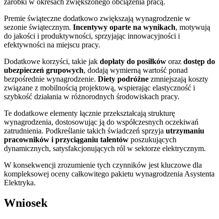
zarobki w okresach zwiększonego obciążenia pracą.
Premie świąteczne dodatkowo zwiększają wynagrodzenie w
sezonie świątecznym.
Incentywy oparte na wynikach
, motywują
do jakości i produktywności, sprzyjając innowacyjności i
efektywności na miejscu pracy.
Dodatkowe korzyści, takie jak
dopłaty do posiłków
oraz
dostęp do
ubezpieczeń grupowych
, dodają wymierną wartość ponad
bezpośrednie wynagrodzenie.
Diety podróżne
zmniejszają koszty
związane z mobilnością projektową, wspierając elastyczność i
szybkość działania w różnorodnych środowiskach pracy.
Te dodatkowe elementy łącznie przekształcają strukturę
wynagrodzenia, dostosowując ją do współczesnych oczekiwań
zatrudnienia. Podkreślanie takich świadczeń sprzyja
utrzymaniu
pracowników i przyciąganiu talentów
poszukujących
dynamicznych, satysfakcjonujących ról w sektorze elektrycznym.
W konsekwencji zrozumienie tych czynników jest kluczowe dla
kompleksowej oceny całkowitego pakietu wynagrodzenia Asystenta
Elektryka.
Wniosek