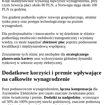
Kraje skandynawskie wykazują najwyższe wynagrodzenia, przy
czym Szwecja płaci około 80 PLN, a Norwegia sięga około 100
PLN za godzinę.
Ten gradient podkreśla wpływ rozwoju gospodarczego, struktur
rynku pracy oraz postępu technologicznego na poziom
wynagrodzeń.
Dla profesjonalistów i innowatorów w tej dziedzinie te różnice
podkreślają możliwości mobilności transgranicznej i wymiany
wiedzy, co może napędzać
zbieżność płac
poprzez podnoszenie
kwalifikacji i międzynarodową współpracę.
Zrozumienie tych różnic jest niezbędne dla
strategicznego
planowania kariery
oraz wykorzystania globalnej dynamiki
rynkowej w sektorze asysty elektrycznej.
Dodatkowe korzyści i premie wpływające
na całkowite wynagrodzenie
Poza podstawowym wynagrodzeniem,
łączna kompensacja
dla
Asystentów Elektryków jest często znacznie zwiększana przez
różne świadczenia i premie.
Dodatki za nadgodziny
, wynoszące
od 50% do 100% powyżej stawki godzinowej, znacznie podnoszą