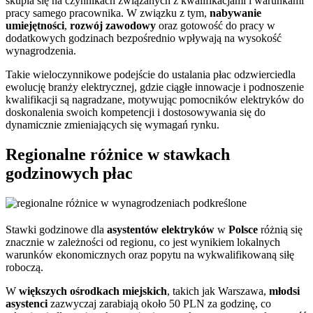
skupia się na czynnikach związanych z kwalifikacjami i warunkami
pracy samego pracownika. W związku z tym,
nabywanie
umiejętności
,
rozwój zawodowy
oraz gotowość do pracy w
dodatkowych godzinach bezpośrednio wpływają na wysokość
wynagrodzenia.
Takie wieloczynnikowe podejście do ustalania płac odzwierciedla
ewolucję branży elektrycznej, gdzie ciągłe innowacje i podnoszenie
kwalifikacji są nagradzane, motywując pomocników elektryków do
doskonalenia swoich kompetencji i dostosowywania się do
dynamicznie zmieniających się wymagań rynku.
Regionalne różnice w stawkach
godzinowych płac
Stawki godzinowe dla
asystentów elektryków
w
Polsce
różnią się
znacznie w zależności od regionu, co jest wynikiem lokalnych
warunków ekonomicznych oraz popytu na wykwalifikowaną siłę
roboczą.
W
większych ośrodkach miejskich
, takich jak Warszawa,
młodsi
asystenci
zazwyczaj zarabiają około 50 PLN za godzinę, co