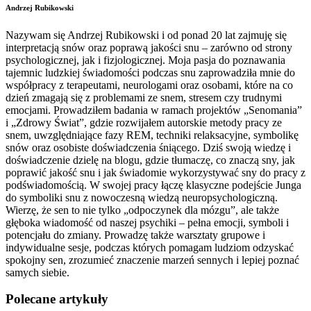
Andrzej Rubikowski
Nazywam się Andrzej Rubikowski i od ponad 20 lat zajmuję się
interpretacją snów oraz poprawą jakości snu – zarówno od strony
psychologicznej, jak i fizjologicznej. Moja pasja do poznawania
tajemnic ludzkiej świadomości podczas snu zaprowadziła mnie do
współpracy z terapeutami, neurologami oraz osobami, które na co
dzień zmagają się z problemami ze snem, stresem czy trudnymi
emocjami. Prowadziłem badania w ramach projektów „Senomania”
i „Zdrowy Świat”, gdzie rozwijałem autorskie metody pracy ze
snem, uwzględniające fazy REM, techniki relaksacyjne, symbolikę
snów oraz osobiste doświadczenia śniącego. Dziś swoją wiedzę i
doświadczenie dzielę na blogu, gdzie tłumaczę, co znaczą sny, jak
poprawić jakość snu i jak świadomie wykorzystywać sny do pracy z
podświadomością. W swojej pracy łączę klasyczne podejście Junga
do symboliki snu z nowoczesną wiedzą neuropsychologiczną.
Wierzę, że sen to nie tylko „odpoczynek dla mózgu”, ale także
głęboka wiadomość od naszej psychiki – pełna emocji, symboli i
potencjału do zmiany. Prowadzę także warsztaty grupowe i
indywidualne sesje, podczas których pomagam ludziom odzyskać
spokojny sen, zrozumieć znaczenie marzeń sennych i lepiej poznać
samych siebie.
Polecane artykuły