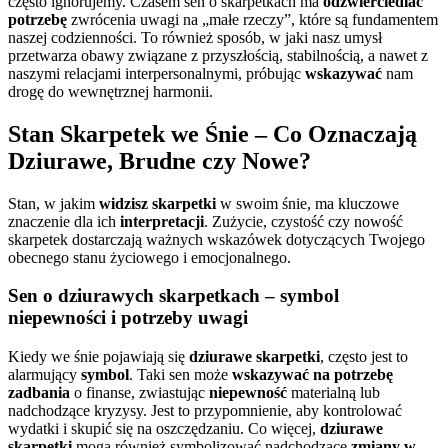
często ignorujemy. Czasem sen o skarpetkach ma
odzwierciedlać
potrzebę
zwrócenia uwagi na „małe rzeczy”, które są fundamentem
naszej codzienności. To również sposób, w jaki nasz umysł
przetwarza obawy związane z przyszłością, stabilnością, a nawet z
naszymi relacjami interpersonalnymi, próbując
wskazywać
nam
drogę do wewnętrznej harmonii.
Stan Skarpetek we Śnie – Co Oznaczają
Dziurawe, Brudne czy Nowe?
Stan, w jakim
widzisz skarpetki
w swoim śnie, ma kluczowe
znaczenie dla ich
interpretacji
. Zużycie, czystość czy nowość
skarpetek dostarczają ważnych wskazówek dotyczących Twojego
obecnego stanu życiowego i emocjonalnego.
Sen o dziurawych skarpetkach – symbol
niepewności i potrzeby uwagi
Kiedy we śnie pojawiają się
dziurawe skarpetki
, często jest to
alarmujący
symbol
. Taki sen może
wskazywać na potrzebę
zadbania
o finanse, zwiastując
niepewność
materialną lub
nadchodzące kryzysy. Jest to przypomnienie, aby kontrolować
wydatki i skupić się na oszczędzaniu. Co więcej,
dziurawe
skarpetki
mogą również symbolizować nadchodzące
zmiany w