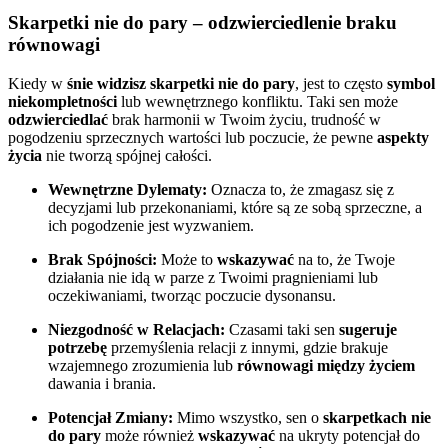
Skarpetki nie do pary – odzwierciedlenie braku
równowagi
Kiedy w
śnie widzisz skarpetki nie do pary
, jest to często
symbol
niekompletności
lub wewnętrznego konfliktu. Taki sen może
odzwierciedlać
brak harmonii w Twoim życiu, trudność w
pogodzeniu sprzecznych wartości lub poczucie, że pewne
aspekty
życia
nie tworzą spójnej całości.
Wewnętrzne Dylematy:
Oznacza to, że zmagasz się z
decyzjami lub przekonaniami, które są ze sobą sprzeczne, a
ich pogodzenie jest wyzwaniem.
Brak Spójności:
Może to
wskazywać
na to, że Twoje
działania nie idą w parze z Twoimi pragnieniami lub
oczekiwaniami, tworząc poczucie dysonansu.
Niezgodność w Relacjach:
Czasami taki sen
sugeruje
potrzebę
przemyślenia relacji z innymi, gdzie brakuje
wzajemnego zrozumienia lub
równowagi między życiem
dawania i brania.
Potencjał Zmiany:
Mimo wszystko, sen o
skarpetkach nie
do pary
może również
wskazywać
na ukryty potencjał do