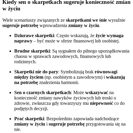
Kiedy sen o skarpetkach sugeruje konieczność zmian
w życiu
Wiele scenariuszy związanych ze
skarpetkami we śnie
wyraźnie
sugeruje potrzebę
wprowadzenia
zmiany w życiu
.
Dziurawe skarpetki
: Często wskazują, że
życie wymaga
naprawy
– być może w sferze finansowej lub osobistej.
Brudne skarpetki
: Są sygnałem do pilnego uporządkowania
chaosu w sprawach zawodowych, finansowych lub
rodzinnych.
Skarpetki nie do pary
: Symbolizują brak
równowagi
między życiem
(np. osobistym a zawodowym) i
wskazują
na potrzebę
znalezienia harmonii.
Sen o czarnych skarpetkach
: Może
wskazywać
na
konieczność zmiany nawyków życiowych lub troski o
zdrowie, zwłaszcza gdy towarzyszy mu
niepewność
co do
podjętych decyzji.
Prać skarpetki
: Bezpośrednio zapowiada nadchodzące
zmiany w życiu
i
sugeruje potrzebę
przygotowania się na
nie.