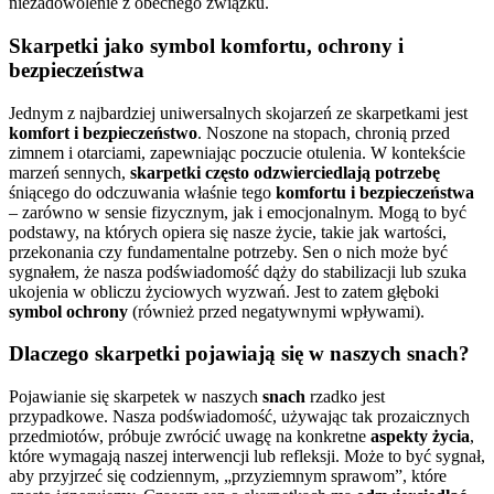
niezadowolenie z obecnego związku.
Skarpetki jako symbol komfortu, ochrony i
bezpieczeństwa
Jednym z najbardziej uniwersalnych skojarzeń ze skarpetkami jest
komfort i bezpieczeństwo
. Noszone na stopach, chronią przed
zimnem i otarciami, zapewniając poczucie otulenia. W kontekście
marzeń sennych,
skarpetki często
odzwierciedlają potrzebę
śniącego do odczuwania właśnie tego
komfortu i bezpieczeństwa
– zarówno w sensie fizycznym, jak i emocjonalnym. Mogą to być
podstawy, na których opiera się nasze życie, takie jak wartości,
przekonania czy fundamentalne potrzeby. Sen o nich może być
sygnałem, że nasza podświadomość dąży do stabilizacji lub szuka
ukojenia w obliczu życiowych wyzwań. Jest to zatem głęboki
symbol ochrony
(również przed negatywnymi wpływami).
Dlaczego skarpetki pojawiają się w naszych snach?
Pojawianie się skarpetek w naszych
snach
rzadko jest
przypadkowe. Nasza podświadomość, używając tak prozaicznych
przedmiotów, próbuje zwrócić uwagę na konkretne
aspekty życia
,
które wymagają naszej interwencji lub refleksji. Może to być sygnał,
aby przyjrzeć się codziennym, „przyziemnym sprawom”, które