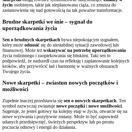
życiu
osobistym, takie jak nieplanowana ciąża, co zmusza do
zastanowienia się nad gotowością na tak poważne transformacje.
Brudne skarpetki we śnie – sygnał do
uporządkowania życia
Sen o brudnych skarpetkach
bywa niepokojącym sygnałem,
który może
odnosić
się do niestabilnej sytuacji zawodowej lub
finansowej. Może też
wskazywać na potrzebę uporządkowania
życia rodzinnego i zaopiekowania się bliskimi. Taki sen to
podpowiedź, że nadszedł czas na refleksję i zaplanowanie kolejnych
kroków, aby przywrócić ład i harmonię w ważnych obszarach
Twojego życia.
Nowe skarpetki – zwiastun nowych początków i
możliwości
Zupełnie inaczej przedstawia się
sen o nowych skarpetkach
. Ten
symbol zazwyczaj zwiastuje
nowe początki
i
nowe możliwości
.
Sugeruje, że jesteś gotowy na kolejny etap w życiu, otwarcie się na
nowe wyzwania i pozytywne zmiany. Może to być zapowiedź
udanych przedsięwzięć, świeżych perspektyw lub po prostu
poczucia odnowy i energii do działania.