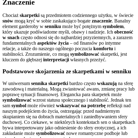
Znaczenie
Chociaż
skarpetki
są przedmiotem codziennego użytku, w świecie
snów
mogą kryć w sobie zaskakująco bogate
znaczenie
. Banalny
element garderoby w
senniku
może być potężnym
symbolem
,
który ukazuje podświadome myśli, obawy i nadzieje. Ich
obecność
w snach
często odnosi się do najbardziej przyziemnych, a zarazem
fundamentalnych
aspektów życia
– od finansów po intymne
relacje, a także do naszego ogólnego poczucia
komfortu
i
stabilności. Zrozumienie, co mogą
symbolizować
skarpetki, jest
kluczem do głębszej
interpretacji
własnych przeżyć.
Podstawowe skojarzenia ze skarpetkami w senniku
W uniwersum
sennika skarpetki
bardzo często
wskazują
na sferę
zawodową i materialną. Mogą zwiastować awans, zmianę pracy lub
poprawę sytuacji finansowej. Elegancka para skarpetek może
symbolizować
wzrost statusu społecznego i stabilność. Jednak ten
sam
symbol
może również
wskazywać na potrzebę
refleksji nad
naszym podejściem do życia, ostrzegając przed nadmiernym
skupianiem się na dobrach materialnych i zaniedbywaniem sfery
duchowej. Co ciekawe, w niektórych kontekstach sen o skarpetkach
bywa interpretowany jako odniesienie do sfery erotycznej, a ich
zakładanie może
symbolizować
nowe romantyczne podboje lub