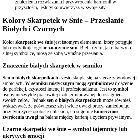
znalezienia rozwiązania i przywrócenia harmonii w
przyszłości, jeśli tylko uwierzysz w swoje siły.
Kolory Skarpetek w Śnie – Przesłanie
Białych i Czarnych
Kolor
skarpetek we śnie
jest istotnym elementem, który potęguje
lub modyfikuje ogólne
znaczenie snu
. Biel i czerń, jako barwy o
silnej symbolice, niosą ze sobą wyraźne przesłania.
Znaczenie białych skarpetek w senniku
Sen o białych skarpetkach
często skupia się na sferze zawodowej i
ambicjach.
W senniku mistycznym
mogą
symbolizować
dążenie
do perfekcji, czystości intencji i profesjonalizmu. Jest to
symbol
osoby niezwykle pracowitej i zdeterminowanej do osiągnięcia
swoich celów. Jednak
sen o białych skarpetkach
może również
wskazywać, że poświęcasz zbyt wiele uwagi pracy, zaniedbując
przy tym życie osobiste i bliskich, co sugeruje
konieczność
zwrócenia uwagi
na balans między karierą a życiem prywatnym.
Czarne skarpetki we śnie – symbol tajemnicy lub
ukrytych emocji