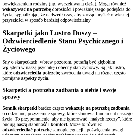
powiększeniem rodziny (np. wyczekiwaną ciążą). Mogą również
wskazywać na potrzebę
dorosłości i poważniejszego podejścia do
życia, sygnalizując, że nadszedł czas, aby zacząć myśleć o własnej
przyszłości w sposób bardziej odpowiedzialny.
Skarpetki jako Lustro Duszy –
Odzwierciedlenie Stanu Psychicznego i
Życiowego
Sny o skarpetkach, wbrew pozorom, potrafią być głębokim
wglądem w naszą psychikę i obecny stan życiowy. Są jak lustro,
które
odzwierciedla potrzebę
zwrócenia uwagi na różne, często
pomijane
aspekty życia
.
Skarpetki a potrzeba zadbania o siebie i swoje
sprawy
Sennik skarpetki
bardzo często
wskazuje na potrzebę zadbania
o codzienne, przyziemne sprawy, które stanowią fundament naszego
życia. To przypomnienie, aby nie ignorować „małych rzeczy”, które
budują naszą stabilność i
komfort
. Może to również
odzwierciedlać potrzebę
samopielęgnacji i poświęcenia uwagi