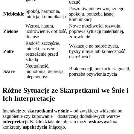
uczuć
Poszukiwanie wewnętrznego
Spokój, harmonia,
Niebieskie
spokoju, potrzeba jasnej
intuicja, komunikacja
komunikacji
Wzrost, natura,
Nowe możliwości rozwoju,
Zielone
uzdrowienie, obfitość,
poprawa sytuacji materialnej,
finanse
zdrowienie
Radość, szczęście,
Wskazuje na radość życia,
intelekt, czasem
Żółte
bystry umysł lub konieczność
ostrzeżenie przed
ostrożności
zdradą
Neutralność,
Brak emocji, poczucie stagnacji,
Szare
monotonia, depresja,
potrzeba ożywienia życia
niepewność
Różne Sytuacje ze Skarpetkami we Śnie i
Ich Interpretacje
Interakcje ze
skarpetkami we śnie
– od zwykłego widzenia po
zagubienie czy kupowanie – dostarczają dodatkowych warstw
interpretacji
. Każde działanie lub stan może
wskazywać
na
konkretny
aspekt życia
śniącego.