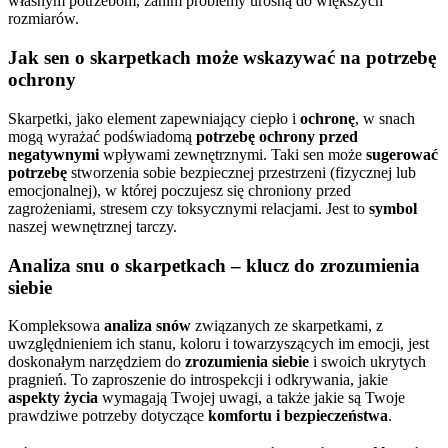
własnym potrzebom, zanim problemy urosną do większych
rozmiarów.
Jak sen o skarpetkach może wskazywać na potrzebę
ochrony
Skarpetki, jako element zapewniający ciepło i
ochronę
, w snach
mogą wyrażać podświadomą
potrzebę ochrony przed
negatywnymi
wpływami zewnętrznymi. Taki sen może
sugerować
potrzebę
stworzenia sobie bezpiecznej przestrzeni (fizycznej lub
emocjonalnej), w której poczujesz się chroniony przed
zagrożeniami, stresem czy toksycznymi relacjami. Jest to
symbol
naszej wewnętrznej tarczy.
Analiza snu o skarpetkach – klucz do zrozumienia
siebie
Kompleksowa
analiza snów
związanych ze skarpetkami, z
uwzględnieniem ich stanu, koloru i towarzyszących im emocji, jest
doskonałym narzędziem do
zrozumienia siebie
i swoich ukrytych
pragnień. To zaproszenie do introspekcji i odkrywania, jakie
aspekty życia
wymagają Twojej uwagi, a także jakie są Twoje
prawdziwe potrzeby dotyczące
komfortu i bezpieczeństwa
.