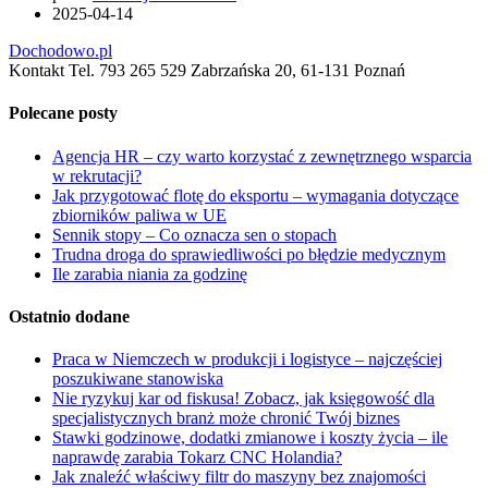
2025-04-14
Dochodowo.pl
Kontakt Tel. 793 265 529 Zabrzańska 20, 61-131 Poznań
Polecane posty
Agencja HR – czy warto korzystać z zewnętrznego wsparcia
w rekrutacji?
Jak przygotować flotę do eksportu – wymagania dotyczące
zbiorników paliwa w UE
Sennik stopy – Co oznacza sen o stopach
Trudna droga do sprawiedliwości po błędzie medycznym
Ile zarabia niania za godzinę
Ostatnio dodane
Praca w Niemczech w produkcji i logistyce – najczęściej
poszukiwane stanowiska
Nie ryzykuj kar od fiskusa! Zobacz, jak księgowość dla
specjalistycznych branż może chronić Twój biznes
Stawki godzinowe, dodatki zmianowe i koszty życia – ile
naprawdę zarabia Tokarz CNC Holandia?
Jak znaleźć właściwy filtr do maszyny bez znajomości