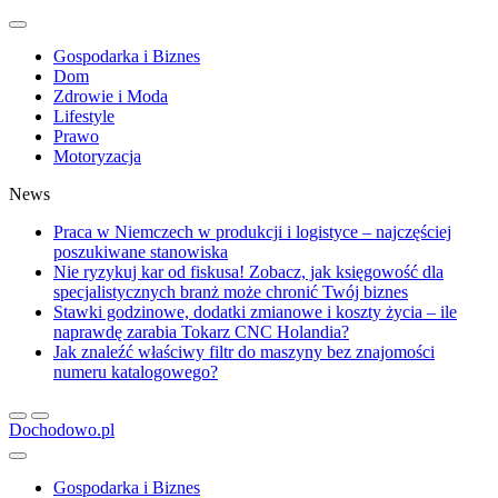
Gospodarka i Biznes
Dom
Zdrowie i Moda
Lifestyle
Prawo
Motoryzacja
News
Praca w Niemczech w produkcji i logistyce – najczęściej
poszukiwane stanowiska
Nie ryzykuj kar od fiskusa! Zobacz, jak księgowość dla
specjalistycznych branż może chronić Twój biznes
Stawki godzinowe, dodatki zmianowe i koszty życia – ile
naprawdę zarabia Tokarz CNC Holandia?
Jak znaleźć właściwy filtr do maszyny bez znajomości
numeru katalogowego?
Dochodowo.pl
Gospodarka i Biznes