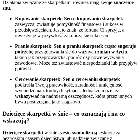
Działania związane ze skarpetkami również mają swoje
znaczenie
snu
.
Kupowanie skarpetek
:
Sen o kupowaniu skarpetek
zazwyczaj zwiastuje pomyślność finansową i sukces w
przedsięwzięciach. Jest to znak, że fortuna Ci sprzyja, a
inwestycje w przyszłość zakończą się sukcesem.
Pranie skarpetek
:
Sen o praniu skarpetek
często
sugeruje
potrzebę
przygotowania się do ważnych
zmian w życiu
,
takich jak przeprowadzka, podróż czy nowe wyzwania
zawodowe. Może też zwiastować niespodzianki lub przypływ
gotówki.
Cerowanie skarpetek
:
Sen o cerowaniu skarpetek
podkreśla Twoją pracowitość, zaradność i umiejętność
wychodzenia z trudnych sytuacji. Jednakże może też
wskazywać
na nadmierną oszczędność, która przez innych
bywa postrzegana jako skąpstwo.
Dziecięce skarpetki w śnie – co oznaczają i na co
wskazują?
Dziecięce skarpetki
w śnie często
symbolizują
tęsknotę za
beztroskim czasem dzieciństwa lub nadzieje związane z