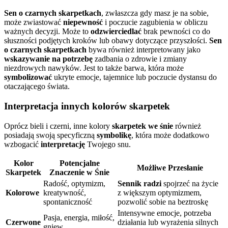
Sen o czarnych skarpetkach
, zwłaszcza gdy masz je na sobie,
może zwiastować
niepewność
i poczucie zagubienia w obliczu
ważnych decyzji. Może to
odzwierciedlać
brak pewności co do
słuszności podjętych kroków lub obawy dotyczące przyszłości.
Sen
o czarnych skarpetkach
bywa również interpretowany jako
wskazywanie na potrzebę
zadbania o zdrowie i zmiany
niezdrowych nawyków. Jest to także barwa, która może
symbolizować
ukryte emocje, tajemnice lub poczucie dystansu do
otaczającego świata.
Interpretacja innych kolorów skarpetek
Oprócz bieli i czerni, inne kolory
skarpetek we śnie
również
posiadają swoją specyficzną
symbolikę
, która może dodatkowo
wzbogacić
interpretację
Twojego snu.
Kolor
Potencjalne
Możliwe Przesłanie
Skarpetek
Znaczenie w Śnie
Radość, optymizm,
Sennik radzi
spojrzeć na życie
Kolorowe
kreatywność,
z większym optymizmem,
spontaniczność
pozwolić sobie na beztroskę
Intensywne emocje, potrzeba
Pasja, energia, miłość,
Czerwone
działania lub wyrażenia silnych
gniew