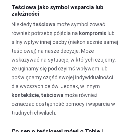
Teściowa jako symbol wsparcia lub
zależności
Niekiedy
teściowa
może symbolizować
również potrzebę pójścia na
kompromis
lub
silny wpływ innej osoby (niekoniecznie samej
teściowej) na nasze decyzje. Może
wskazywać na sytuacje, w których czujemy,
że uginamy się pod czyimś wpływem lub
poświęcamy część swojej indywidualności
dla wyższych celów. Jednak, w innym
kontekście
,
teściowa
może również
oznaczać dostępność pomocy i wsparcia w
trudnych chwilach.
Co sen o teściowej mówi o Tobie i