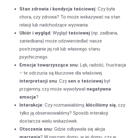
Stan zdrowia i kondycja teściowej:
Czy była
chora, czy zdrowa? To może wskazywać na stan
relacji lub nadchodzące wyzwania.
Ubiór i wygląd:
Wygląd
teściowej
(np. zadbana,
zaniedbana) może odzwierciedlać nasze
postrzeganie jej roli lub własnego stanu
psychicznego.
Emocje towarzyszące snu:
Lęk, radość, frustracja
– te odczucia są kluczowe dla właściwej
interpretacji snu
. Czy
sen o teściowej
był
przyjemny, czy może wywoływał
negatywne
emocje
?
Interakcje:
Czy rozmawialiśmy,
kłóciliśmy się
, czy
tylko ją obserwowaliśmy? Sposób interakcji
dostarcza wielu wskazówek.
Otoczenie snu:
Gdzie odbywała się akcja
marzenia
? W naszym domu, w jej domu, czy w