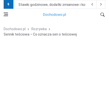
Stawki godzinowe, dodatki zmianowe i koszty życia – i
Jak znaleźć właściwy filtr do maszyny bez znajomości
Dochodowo.pl
Praca w Niemczech w produkcji i logistyce – najczęści
Dochodowo.pl
Rozrywka
Nie ryzykuj kar od fiskusa! Zobacz, jak księgowość dla 
Sennik teściowa – Co oznacza sen o teściowej