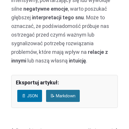
intensywny, powtarzający się lub wywołuje
silne
negatywne emocje
, warto poszukać
głębszej
interpretacji tego snu
. Może to
oznaczać, że podświadomość próbuje nas
ostrzegać przed czymś ważnym lub
sygnalizować potrzebę rozwiązania
problemów, które mają wpływ na
relacje z
innymi
lub naszą własną
intuicję
.
Eksportuj artykuł:
📄 JSON
📝 Markdown