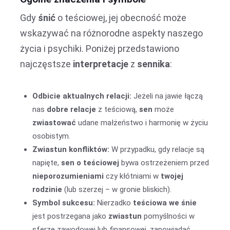
Gdy
śnić
o teściowej, jej obecność może
wskazywać na różnorodne aspekty naszego
życia i psychiki. Poniżej przedstawiono
najczęstsze
interpretacje
z
sennika
:
Odbicie aktualnych relacji:
Jeżeli na jawie łączą
nas
dobre relacje
z teściową,
sen
może
zwiastować
udane małżeństwo i harmonię w życiu
osobistym.
Zwiastun konfliktów:
W przypadku, gdy relacje są
napięte,
sen o teściowej
bywa ostrzeżeniem przed
nieporozumieniami
czy kłótniami w
twojej
rodzinie
(lub szerzej – w gronie bliskich).
Symbol sukcesu:
Nierzadko
teściowa we śnie
jest postrzegana jako
zwiastun
pomyślności w
sferze zawodowej lub finansowej, zapowiadać