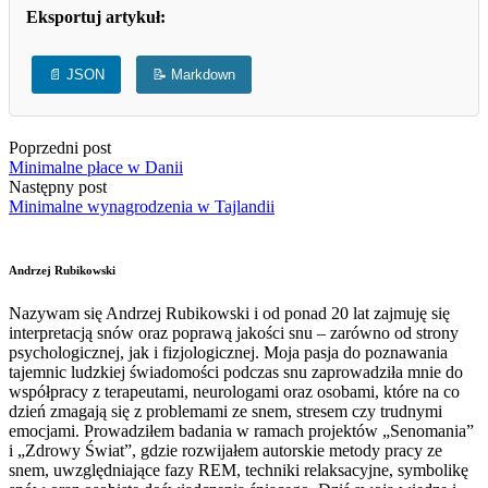
Eksportuj artykuł:
📄 JSON
📝 Markdown
Poprzedni post
Minimalne płace w Danii
Następny post
Minimalne wynagrodzenia w Tajlandii
Andrzej Rubikowski
Nazywam się Andrzej Rubikowski i od ponad 20 lat zajmuję się
interpretacją snów oraz poprawą jakości snu – zarówno od strony
psychologicznej, jak i fizjologicznej. Moja pasja do poznawania
tajemnic ludzkiej świadomości podczas snu zaprowadziła mnie do
współpracy z terapeutami, neurologami oraz osobami, które na co
dzień zmagają się z problemami ze snem, stresem czy trudnymi
emocjami. Prowadziłem badania w ramach projektów „Senomania”
i „Zdrowy Świat”, gdzie rozwijałem autorskie metody pracy ze
snem, uwzględniające fazy REM, techniki relaksacyjne, symbolikę