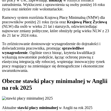
do pracy w UK, zapewniając
inkluzję
w różnych formach
zatrudnienia. Wykluczeni z uprawnienia są osoby poniżej 16 roku
życia oraz niektóre role wolontariackie.
Ramowy system rozróżnia Krajową Płacę Minimalną (NMW) dla
pracowników poniżej 21 roku życia oraz
Krajową Płacę Życiową
(NLW) dla osób w wieku 21 lat i starszych, odzwierciedlając
najnowsze zmiany polityczne, które obniżyły próg wieku NLW z 23
do 21 lat w 2024 roku.
To zróżnicowanie dostosowuje wynagrodzenie do dojrzałości i
doświadczenia pracownika, promując
sprawiedliwe
wynagrodzenie
. Ogólnie rzecz biorąc, kryteria kwalifikacji
wykazują nowatorskie podejście, łącząc ochronę prawną z
elastyczną integracją siły roboczej, wspierając innowacyjny rynek
pracy reagujący na zmieniające się demograficzne i ekonomiczne
uwarunkowania.
Obecne stawki płacy minimalnej w Anglii
na rok 2025
Aktualne
stawki płacy minimalnej
w Anglii na rok 2025