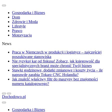
Gospodarka i Biznes
Dom
Zdrowie i Moda
Lifestyle
Prawo
Motoryzacja
News
Praca w Niemczech w produkcji i logistyce – najczęściej
poszukiwane stanowiska
Nie ryzykuj kar od fiskusa! Zobacz, jak księgowość dla
specjalistycznych branż może chronić Twój biznes
Stawki godzinowe, dodatki zmianowe i koszty życia – ile
naprawdę zarabia Tokarz CNC Holandia?
Jak znaleźć właściwy filtr do maszyny bez znajomości
numeru katalogowego?
Dochodowo.pl
Gospodarka i Biznes