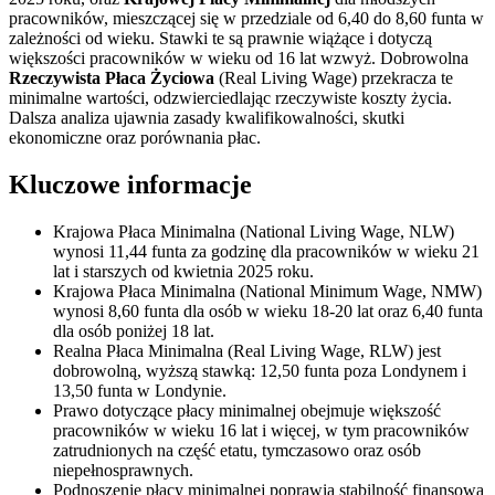
pracowników, mieszczącej się w przedziale od 6,40 do 8,60 funta w
zależności od wieku. Stawki te są prawnie wiążące i dotyczą
większości pracowników w wieku od 16 lat wzwyż. Dobrowolna
Rzeczywista Płaca Życiowa
(Real Living Wage) przekracza te
minimalne wartości, odzwierciedlając rzeczywiste koszty życia.
Dalsza analiza ujawnia zasady kwalifikowalności, skutki
ekonomiczne oraz porównania płac.
Kluczowe informacje
Krajowa Płaca Minimalna (National Living Wage, NLW)
wynosi 11,44 funta za godzinę dla pracowników w wieku 21
lat i starszych od kwietnia 2025 roku.
Krajowa Płaca Minimalna (National Minimum Wage, NMW)
wynosi 8,60 funta dla osób w wieku 18-20 lat oraz 6,40 funta
dla osób poniżej 18 lat.
Realna Płaca Minimalna (Real Living Wage, RLW) jest
dobrowolną, wyższą stawką: 12,50 funta poza Londynem i
13,50 funta w Londynie.
Prawo dotyczące płacy minimalnej obejmuje większość
pracowników w wieku 16 lat i więcej, w tym pracowników
zatrudnionych na część etatu, tymczasowo oraz osób
niepełnosprawnych.
Podnoszenie płacy minimalnej poprawia stabilność finansową