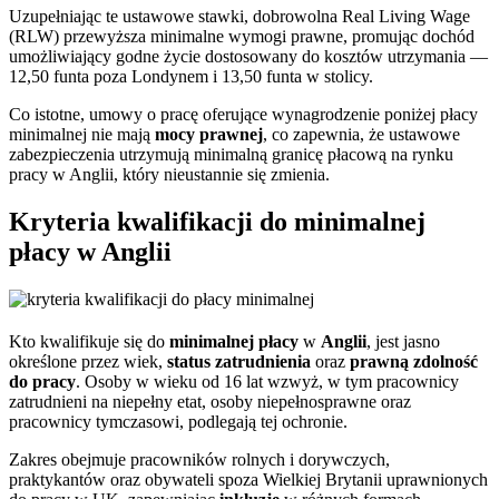
Uzupełniając te ustawowe stawki, dobrowolna Real Living Wage
(RLW) przewyższa minimalne wymogi prawne, promując dochód
umożliwiający godne życie dostosowany do kosztów utrzymania —
12,50 funta poza Londynem i 13,50 funta w stolicy.
Co istotne, umowy o pracę oferujące wynagrodzenie poniżej płacy
minimalnej nie mają
mocy prawnej
, co zapewnia, że ustawowe
zabezpieczenia utrzymują minimalną granicę płacową na rynku
pracy w Anglii, który nieustannie się zmienia.
Kryteria kwalifikacji do minimalnej
płacy w Anglii
Kto kwalifikuje się do
minimalnej płacy
w
Anglii
, jest jasno
określone przez wiek,
status zatrudnienia
oraz
prawną zdolność
do pracy
. Osoby w wieku od 16 lat wzwyż, w tym pracownicy
zatrudnieni na niepełny etat, osoby niepełnosprawne oraz
pracownicy tymczasowi, podlegają tej ochronie.
Zakres obejmuje pracowników rolnych i dorywczych,
praktykantów oraz obywateli spoza Wielkiej Brytanii uprawnionych