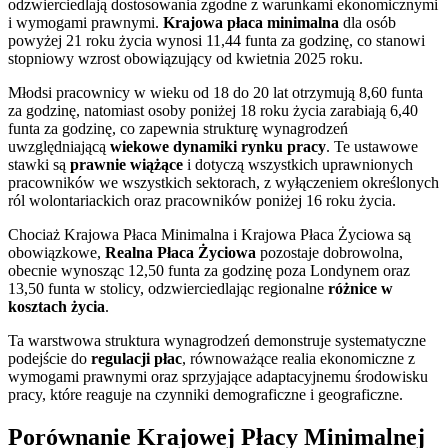
odzwierciedlają dostosowania zgodne z warunkami ekonomicznymi
i wymogami prawnymi.
Krajowa płaca minimalna
dla osób
powyżej 21 roku życia wynosi 11,44 funta za godzinę, co stanowi
stopniowy wzrost obowiązujący od kwietnia 2025 roku.
Młodsi pracownicy w wieku od 18 do 20 lat otrzymują 8,60 funta
za godzinę, natomiast osoby poniżej 18 roku życia zarabiają 6,40
funta za godzinę, co zapewnia strukturę wynagrodzeń
uwzględniającą
wiekowe dynamiki rynku pracy
. Te ustawowe
stawki są
prawnie wiążące
i dotyczą wszystkich uprawnionych
pracowników we wszystkich sektorach, z wyłączeniem określonych
ról wolontariackich oraz pracowników poniżej 16 roku życia.
Chociaż Krajowa Płaca Minimalna i Krajowa Płaca Życiowa są
obowiązkowe,
Realna Płaca Życiowa
pozostaje dobrowolna,
obecnie wynosząc 12,50 funta za godzinę poza Londynem oraz
13,50 funta w stolicy, odzwierciedlając regionalne
różnice w
kosztach życia
.
Ta warstwowa struktura wynagrodzeń demonstruje systematyczne
podejście do
regulacji płac
, równoważące realia ekonomiczne z
wymogami prawnymi oraz sprzyjające adaptacyjnemu środowisku
pracy, które reaguje na czynniki demograficzne i geograficzne.
Porównanie Krajowej Płacy Minimalnej