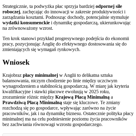
Strategicznie, ta podwyżka płac sprzyja bardziej
odpornej sile
roboczej
, zachęcając do innowacji w zakresie produktywności i
zarządzania kosztami. Podnosząc dochody, potencjalnie stymuluje
wydatki konsumenckie
i dynamikę gospodarczą, ukierunkowując
na zrównoważony wzrost.
Ten krok stanowi przykład progresywnego podejścia do ekonomii
pracy, pozycjonując Anglię do efektywnego dostosowania się do
zmieniających się wymagań rynkowych.
Wniosek
Krajobraz
płacy minimalnej
w Anglii to delikatna sztuka
balansowania, niczym chodzenie po linie między uczciwym
wynagrodzeniem a stabilnością gospodarczą. W miarę jak kryteria
kwalifikacyjne i stawki płacowe ewoluują w 2025 roku,
zrozumienie różnic między
Krajową Płacą Minimalną
a
Prawdziwą Płacą Minimalną
staje się kluczowe. Te zmiany
rozchodzą się po gospodarce, wpływając zarówno na życie
pracowników, jak i na dynamikę biznesu. Ostatecznie polityka płacy
minimalnej ma na celu podniesienie poziomu życia pracowników
bez zachwiania równowagi wzrostu gospodarczego.