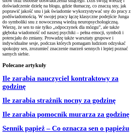
snów oraz osobiste doświadczenia śniącego. Dziś swoją wiedzę i
doświadczenie dzielę na blogu, gdzie tłumaczę, co znaczą sny, jak
poprawić jakość snu i jak świadomie wykorzystywać sny do pracy z
podświadomością. W swojej pracy łączę klasyczne podejście Junga
do symboliki snu z nowoczesną wiedzą neuropsychologiczną.
Wierzę, że sen to nie tylko „odpoczynek dla mózgu”, ale także
głęboka wiadomość od naszej psychiki – pełna emocji, symboli i
potencjału do zmiany. Prowadzę także warsztaty grupowe i
indywidualne sesje, podczas których pomagam ludziom odzyskać
spokojny sen, zrozumieć znaczenie marzeń sennych i lepiej poznać
samych siebie.
Polecane artykuły
Ile zarabia nauczyciel kontraktowy za
godzinę
Ile zarabia strażnik nocny za godzinę
Ile zarabia pomocnik murarza za godzinę
Sennik papież – Co oznacza sen o papieżu