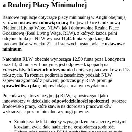
a Realnej Płacy Minimalnej
Ramowe regulacje dotyczące płacy minimalnej w Anglii obejmują
zarówno
ustawowo obowiązującą
Krajową Płacę Godzinową
(National Living Wage, NLW), jak i dobrowolną Realną Płacę
Godzinową (Real Living Wage, RLW), z których każda pełni
odrębne funkcje. NLW wynosi 11,44 funta za godzinę dla
pracowników w wieku 21 lat i starszych, ustanawiając
ustawowe
minimum
.
Natomiast RLW, obecnie wynosząca 12,50 funta poza Londynem
oraz 13,50 funta w Londynie, jest odpowiedzią opartą na
rzeczywistych kosztach utrzymania
i dotyczy pracowników od 18
roku życia. Ta różnica podkreśla zasadniczy podział: NLW
zapewnia zgodność z prawem, podczas gdy RLW promuje
sprawiedliwą płacę
odpowiadającą realnym wydatkom.
Pracodawcy, którzy przyjmują RLW, są postrzegani jako
innowatorzy w dziedzinie
odpowiedzialności społecznej
, tworząc
środowisko pracy, które stawia na dobrostan pracowników
wykraczając poza minimalne wymogi prawne.
Zmniejszanie luki między wynagrodzeniem a rzeczywistymi
kosztami życia daje nadzieję na gospodarczą godność.