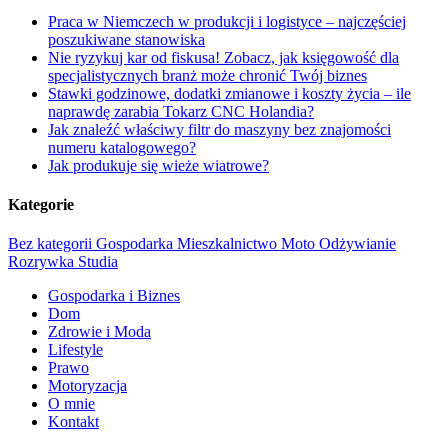
Praca w Niemczech w produkcji i logistyce – najczęściej
poszukiwane stanowiska
Nie ryzykuj kar od fiskusa! Zobacz, jak księgowość dla
specjalistycznych branż może chronić Twój biznes
Stawki godzinowe, dodatki zmianowe i koszty życia – ile
naprawdę zarabia Tokarz CNC Holandia?
Jak znaleźć właściwy filtr do maszyny bez znajomości
numeru katalogowego?
Jak produkuje się wieże wiatrowe?
Kategorie
Bez kategorii
Gospodarka
Mieszkalnictwo
Moto
Odżywianie
Rozrywka
Studia
Gospodarka i Biznes
Dom
Zdrowie i Moda
Lifestyle
Prawo
Motoryzacja
O mnie
Kontakt