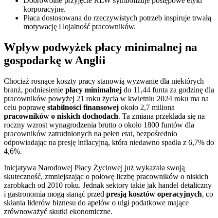
Dobrowolne przyjęcie RLW symbolizuje postępowe etyki
korporacyjne.
Płaca dostosowana do rzeczywistych potrzeb inspiruje trwałą
motywację i lojalność pracowników.
Wpływ podwyżek płacy minimalnej na
gospodarkę w Anglii
Chociaż rosnące koszty pracy stanowią wyzwanie dla niektórych
branż, podniesienie
płacy minimalnej
do 11,44 funta za godzinę dla
pracowników powyżej 21 roku życia w kwietniu 2024 roku ma na
celu poprawę
stabilności finansowej
około 2,7 miliona
pracowników o niskich dochodach
. Ta zmiana przekłada się na
roczny wzrost wynagrodzenia brutto o około 1800 funtów dla
pracowników zatrudnionych na pełen etat, bezpośrednio
odpowiadając na presję inflacyjną, która niedawno spadła z 6,7% do
4,6%.
Inicjatywa Narodowej Płacy Życiowej już wykazała swoją
skuteczność, zmniejszając o połowę liczbę pracowników o niskich
zarobkach od 2010 roku. Jednak sektory takie jak handel detaliczny
i gastronomia mogą stanąć przed
presją kosztów operacyjnych
, co
skłania liderów biznesu do apelów o ulgi podatkowe mające
zrównoważyć skutki ekonomiczne.