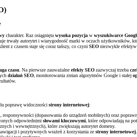
O)
e
wy
charakter. Raz osiągnięta
wysoka pozycja
w
wyszukiwarce Googl
je trwały autorytet i wiarygodność marki w oczach użytkowników, któ
ient z czasem staje się coraz tańszy, co czyni
SEO
niezwykle efektyw
ga czasu
. Na pierwsze zauważalne
efekty SEO
zazwyczaj trzeba
cze
nych
działań SEO
, monitorowania zmian algorytmów Google i stałej
op
zultatów.
elu poprawę widoczności
strony internetowej
:
, responsywności (dopasowania do urządzeń mobilnych) oraz poprawnej
yconych odpowiednimi
słowami kluczowymi
, które odpowiadają na p
nych i wewnętrznych), które zwiększają autorytet domeny.
 nawigacji i pozytywnych wrażeń z korzystania ze
strony internetowej
.