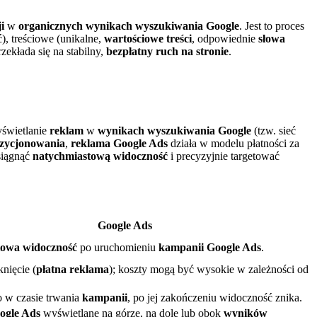
i
w
organicznych wynikach wyszukiwania Google
. Jest to proces
), treściowe (unikalne,
wartościowe treści
, odpowiednie
słowa
rzekłada się na stabilny,
bezpłatny
ruch na stronie
.
yświetlanie
reklam
w
wynikach wyszukiwania Google
(tzw. sieć
zycjonowania
,
reklama Google Ads
działa w modelu płatności za
iągnąć
natychmiastową widoczność
i precyzyjnie targetować
Google Ads
towa widoczność
po uruchomieniu
kampanii Google Ads
.
knięcie (
płatna reklama
); koszty mogą być wysokie w zależności od
o w czasie trwania
kampanii
, po jej zakończeniu widoczność znika.
ogle Ads
wyświetlane na górze, na dole lub obok
wyników