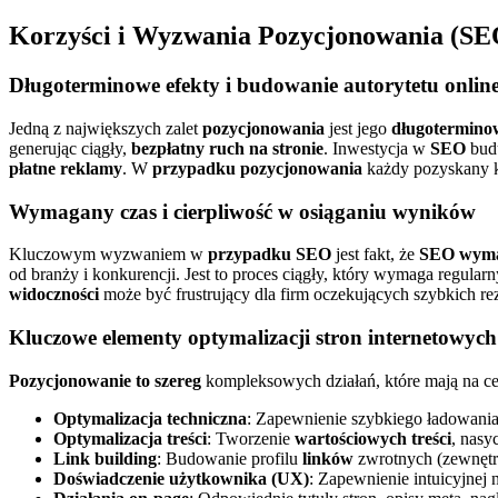
Korzyści i Wyzwania Pozycjonowania (SE
Długoterminowe efekty i budowanie autorytetu onlin
Jedną z największych zalet
pozycjonowania
jest jego
długotermino
generując ciągły,
bezpłatny ruch na stronie
. Inwestycja w
SEO
budu
płatne reklamy
. W
przypadku pozycjonowania
każdy pozyskany kl
Wymagany czas i cierpliwość w osiąganiu wyników
Kluczowym wyzwaniem w
przypadku SEO
jest fakt, że
SEO wyma
od branży i konkurencji. Jest to proces ciągły, który wymaga regular
widoczności
może być frustrujący dla firm oczekujących szybkich re
Kluczowe elementy optymalizacji stron internetowych
Pozycjonowanie to szereg
kompleksowych działań, które mają na c
Optymalizacja techniczna
: Zapewnienie szybkiego ładowania
Optymalizacja treści
: Tworzenie
wartościowych treści
, nas
Link building
: Budowanie profilu
linków
zwrotnych (zewnętrz
Doświadczenie użytkownika (UX)
: Zapewnienie intuicyjnej