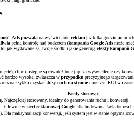
ówki i tagi graficzne.
s
zność
.
Ads pozwala
na wyświetlanie
reklam
już kilka godzin po uru
liwia
pełną kontrolę nad budżetem (
kampania Google Ads
może mieć 
 to, jak wydawane są Twoje środki i jakie generują
efekty kampanii G
nięcie), choć dostępne są również inne (np. za wyświetlenie czy konw
być bardzo wysoka, zwłaszcza w
przypadku
precyzyjnego targetowani
s
można szybko uzyskać duży
ruch na stronie
i mierzyć ROI w czasie
Kiedy stosować
ę
.
Najczęściej stosowany, idealny do generowania ruchu i konwersji.
.
Głównie w
sieci reklamowej Google
; dla budowania świadomości 
).
Dla maksymalizacji konwersji, jeśli system jest w stanie optymalizow