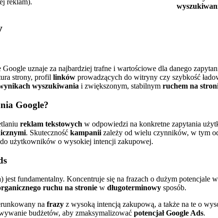
ej reklam).
wyszukiwan
y
óre Google uznaje za najbardziej trafne i wartościowe dla danego zapy
tura strony, profil
linków
prowadzących do witryny czy szybkość łado
 wynikach wyszukiwania
i zwiększonym, stabilnym
ruchem na stron
ania Google?
tlaniu
reklam tekstowych
w odpowiedzi na konkretne zapytania uży
icznymi
. Skuteczność
kampanii
zależy od wielu czynników, w tym od 
 do użytkowników o wysokiej intencji zakupowej.
ds
a
) jest fundamentalny. Koncentruje się na frazach o dużym potencjale
organicznego
ruchu na stronie
w
długoterminowy
sposób.
kierunkowany na
frazy
z wysoką intencją zakupową, a także na te o wyso
sowywanie budżetów, aby zmaksymalizować
potencjał Google Ads
.