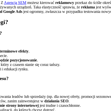
. Z
Agencją SEM
możesz kierować
reklamowy
przekaz do ściśle okre
używanych urządzeń. Taka elastyczność sprawia, że
reklama
jest wyśw
ał Google Ads
jest ogromny, zwłaszcza w przypadku testowania nowy
ogi?
?
terminowe efekty
.
ecie.
 będzie pozycjonowanie
.
, który z czasem stanie się coraz tańszy.
i i edukacji rynku.
nesu?
owania leadów lub sprzedaży (np. dla nowej oferty, promocji sezonowe
orców, zanim zainwestujesz w
działania SEO
.
ie strony internetowej
jest trudne i czasochłonne.
alizacji, do których chcesz dotrzeć.