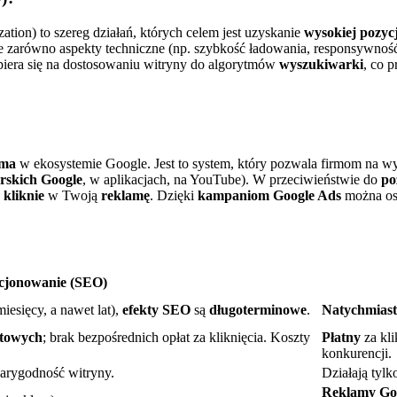
tion) to szereg działań, których celem jest uzyskanie
wysokiej pozycj
je zarówno aspekty techniczne (np. szybkość ładowania, responsywność
iera się na dostosowaniu witryny do algorytmów
wyszukiwarki
, co p
ama
w ekosystemie Google. Jest to system, który pozwala firmom na w
rskich Google
, w aplikacjach, na YouTube). W przeciwieństwie do
po
k
kliknie
w Twoją
reklamę
. Dzięki
kampaniom Google Ads
można os
cjonowanie (SEO)
iesięcy, a nawet lat),
efekty SEO
są
długoterminowe
.
Natychmias
etowych
; brak bezpośrednich opłat za kliknięcia. Koszty
Płatny
za kli
konkurencji.
iarygodność witryny.
Działają tylk
Reklamy Go