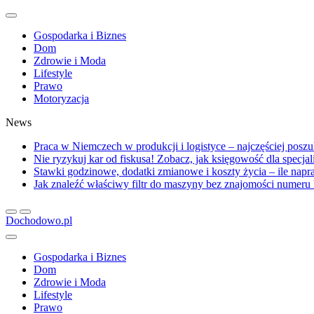
Gospodarka i Biznes
Dom
Zdrowie i Moda
Lifestyle
Prawo
Motoryzacja
News
Praca w Niemczech w produkcji i logistyce – najczęściej posz
Nie ryzykuj kar od fiskusa! Zobacz, jak księgowość dla specja
Stawki godzinowe, dodatki zmianowe i koszty życia – ile na
Jak znaleźć właściwy filtr do maszyny bez znajomości numer
Dochodowo.pl
Gospodarka i Biznes
Dom
Zdrowie i Moda
Lifestyle
Prawo