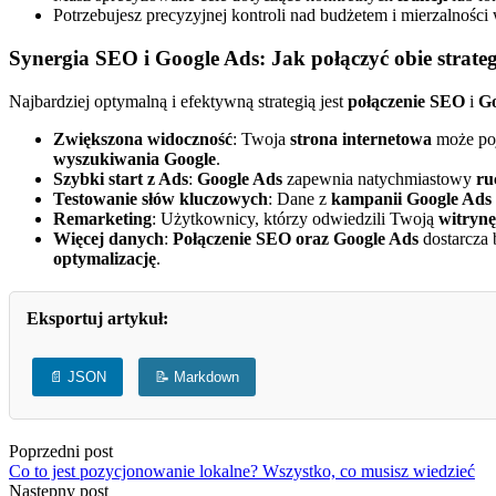
Potrzebujesz precyzyjnej kontroli nad budżetem i mierzalnośc
Synergia SEO i Google Ads: Jak połączyć obie strat
Najbardziej optymalną i efektywną strategią jest
połączenie SEO
i
Go
Zwiększona widoczność
: Twoja
strona internetowa
może poj
wyszukiwania Google
.
Szybki start z Ads
:
Google Ads
zapewnia natychmiastowy
ru
Testowanie słów kluczowych
: Dane z
kampanii Google Ads
Remarketing
: Użytkownicy, którzy odwiedzili Twoją
witrynę
Więcej danych
:
Połączenie SEO
oraz Google Ads
dostarcza 
optymalizację
.
Eksportuj artykuł:
📄 JSON
📝 Markdown
Poprzedni post
Co to jest pozycjonowanie lokalne? Wszystko, co musisz wiedzieć
Następny post