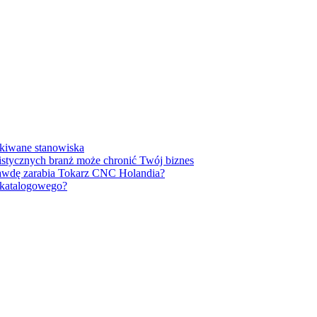
ukiwane stanowiska
listycznych branż może chronić Twój biznes
prawdę zarabia Tokarz CNC Holandia?
u katalogowego?