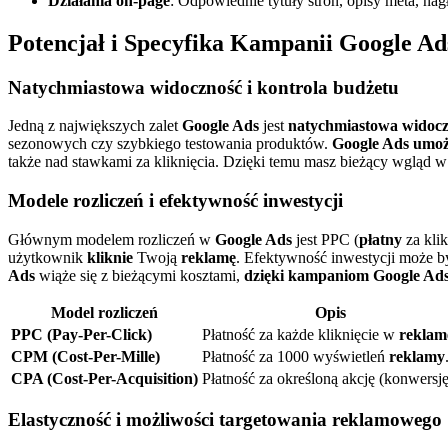
Działania on-page
: Odpowiednie tytuły stron, opisy meta, nagł
Potencjał i Specyfika Kampanii Google Ad
Natychmiastowa widoczność i kontrola budżetu
Jedną z największych zalet
Google Ads
jest
natychmiastowa widoc
sezonowych czy szybkiego testowania produktów.
Google Ads umoż
także nad stawkami za kliknięcia. Dzięki temu masz bieżący wgląd w
Modele rozliczeń i efektywność inwestycji
Głównym modelem rozliczeń w
Google Ads
jest PPC (
płatny
za klik
użytkownik
kliknie
Twoją
reklamę
. Efektywność inwestycji może 
Ads
wiąże się z bieżącymi kosztami,
dzięki kampaniom Google Ad
Model rozliczeń
Opis
PPC (Pay-Per-Click)
Płatność za każde kliknięcie w
reklam
CPM (Cost-Per-Mille)
Płatność za 1000 wyświetleń
reklamy
CPA (Cost-Per-Acquisition)
Płatność za określoną akcję (konwersję
Elastyczność i możliwości targetowania reklamowego