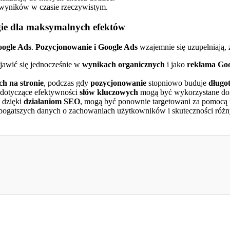
i wyników w czasie rzeczywistym.
egie dla maksymalnych efektów
ogle Ads
.
Pozycjonowanie i Google Ads
wzajemnie się uzupełniają
awić się jednocześnie w
wynikach organicznych
i jako
reklama Goo
ch na stronie
, podczas gdy
pozycjonowanie
stopniowo buduje
długo
dotyczące efektywności
słów kluczowych
mogą być wykorzystane d
dzięki
działaniom SEO
, mogą być ponownie targetowani za pomocą
bogatszych danych o zachowaniach użytkowników i skuteczności róż