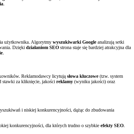
ia
.
tania użytkownika. Algorytmy
wyszukiwarki Google
analizują setki
wania. Dzięki
działaniom SEO
strona staje się bardziej atrakcyjna dla
ie
.
tkowników. Reklamodawcy licytują
słowa kluczowe
(tzw. system
stawki za kliknięcie, jakości
reklamy
(wyniku jakości) oraz
 wyszukiwań i niskiej konkurencyjności, dążąc do zbudowania
kiej konkurencyjności, dla których trudno o szybkie
efekty SEO
.