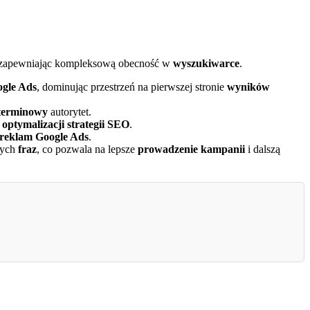
, zapewniając kompleksową obecność w
wyszukiwarce
.
gle Ads
, dominując przestrzeń na pierwszej stronie
wyników
terminowy
autorytet.
o
optymalizacji
strategii SEO
.
reklam Google Ads
.
nych
fraz
, co pozwala na lepsze
prowadzenie kampanii
i dalszą