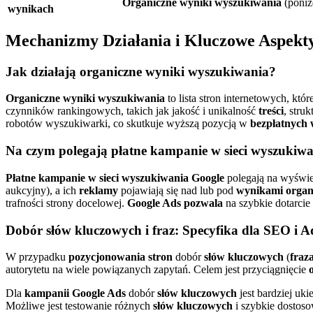
Organiczne wyniki wyszukiwania
(poniż
wynikach
Mechanizmy Działania i Kluczowe Aspekt
Jak działają organiczne wyniki wyszukiwania?
Organiczne wyniki wyszukiwania
to lista stron internetowych, kt
czynników rankingowych, takich jak jakość i unikalność
treści
, struk
robotów wyszukiwarki, co skutkuje wyższą pozycją w
bezpłatnych
Na czym polegają płatne kampanie w sieci wyszukiw
Płatne kampanie w sieci wyszukiwania Google
polegają na wyświe
aukcyjny), a ich
reklamy
pojawiają się nad lub pod
wynikami organ
trafności strony docelowej.
Google Ads pozwala
na szybkie dotarcie
Dobór słów kluczowych i fraz: Specyfika dla SEO i A
W przypadku
pozycjonowania stron
dobór
słów kluczowych
(
fraz
autorytetu na wiele powiązanych zapytań. Celem jest przyciągnięcie
Dla
kampanii Google Ads
dobór
słów kluczowych
jest bardziej u
Możliwe jest testowanie różnych
słów kluczowych
i szybkie dosto