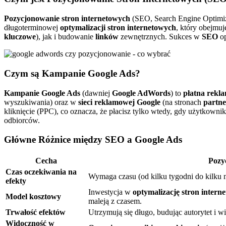
Pozycjonowanie stron internetowych
(SEO, Search Engine Optimiza
długoterminowej
optymalizacji stron internetowych
, który obejmu
kluczowe
), jak i budowanie
linków
zewnętrznych. Sukces w
SEO
op
Czym są Kampanie Google Ads?
Kampanie Google Ads
(dawniej
Google AdWords
) to
płatna rekl
wyszukiwania) oraz w
sieci reklamowej Google
(na stronach
partne
kliknięcie (PPC), co oznacza, że płacisz tylko wtedy, gdy użytkowni
odbiorców.
Główne Różnice między SEO a Google Ads
Cecha
Pozy
Czas oczekiwania na
Wymaga czasu (od kilku tygodni do kilku m
efekty
Inwestycja w
optymalizację stron intern
Model kosztowy
maleją z czasem.
Trwałość efektów
Utrzymują się długo, budując autorytet i w
Widoczność w