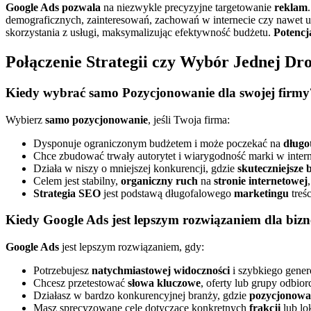
Google Ads pozwala
na niezwykle precyzyjne targetowanie
reklam
demograficznych, zainteresowań, zachowań w internecie czy nawet 
skorzystania z usługi, maksymalizując efektywność budżetu.
Potencj
Połączenie Strategii czy Wybór Jednej Dr
Kiedy wybrać samo Pozycjonowanie dla swojej firmy
Wybierz
samo pozycjonowanie
, jeśli Twoja firma:
Dysponuje ograniczonym budżetem i może poczekać na
długo
Chce zbudować trwały autorytet i wiarygodność marki w intern
Działa w niszy o mniejszej konkurencji, gdzie
skuteczniejsze
Celem jest stabilny,
organiczny ruch
na
stronie internetowej
Strategia SEO
jest podstawą długofalowego
marketingu
treśc
Kiedy Google Ads jest lepszym rozwiązaniem dla biz
Google Ads
jest lepszym rozwiązaniem, gdy:
Potrzebujesz
natychmiastowej widoczności
i szybkiego gener
Chcesz przetestować
słowa kluczowe
, oferty lub grupy odbi
Działasz w bardzo konkurencyjnej branży, gdzie
pozycjonowan
Masz sprecyzowane cele dotyczące konkretnych
frakcji
lub lok