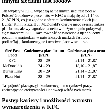
innymi sieciami fast foodów
Jak wypłaty w KFC wypadają na tle innych sieci fast food w
Polsce? Godzinowe płace netto w KFC wahają się od 21,14 do
21,87 PLN, co jest zgodne z ofertami konkurentów takich jak
Burger King i Pizza Hut. McDonald’s oferuje nieco szerszy zakres
płac brutto, ale wynagrodzenia netto w dużym stopniu pokrywają
się z stawkami KFC. Taka równość odzwierciedla ujednolicony
poziom wynagrodzeń w największych markach fast food,
podkreślając konkurencyjne i uczciwe płace w sektorze.
Sieć Fast
Godzinowa płaca brutto
Godzinowa płaca netto
Food
(PLN)
(PLN)
KFC
28 – 29
21,14 – 21,87
McDonald’s
24 – 29
18,10 – 21,87
Burger King
28 – 29
21,14 – 21,87
Pizza Hut
28 – 29
21,14 – 21,87
Ta spójność płac sprzyja konkurencyjnemu rynkowi pracy,
zachęcając do efektywności i innowacji wśród tych marek.
Postęp kariery i możliwości wzrostu
wynagrodzenia w KFC