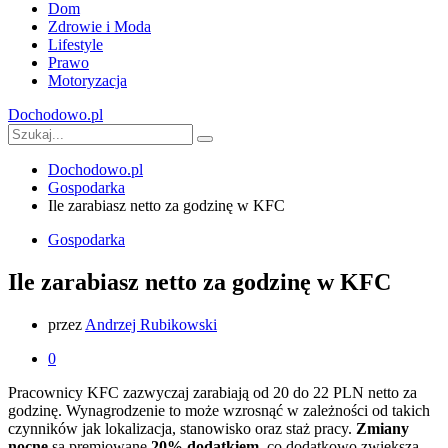
Dom
Zdrowie i Moda
Lifestyle
Prawo
Motoryzacja
Dochodowo.pl
Dochodowo.pl
Gospodarka
Ile zarabiasz netto za godzinę w KFC
Gospodarka
Ile zarabiasz netto za godzinę w KFC
przez
Andrzej Rubikowski
0
Pracownicy KFC zazwyczaj zarabiają od 20 do 22 PLN netto za
godzinę. Wynagrodzenie to może wzrosnąć w zależności od takich
czynników jak lokalizacja, stanowisko oraz staż pracy.
Zmiany
nocne
są premiowane
20% dodatkiem
, co dodatkowo zwiększa