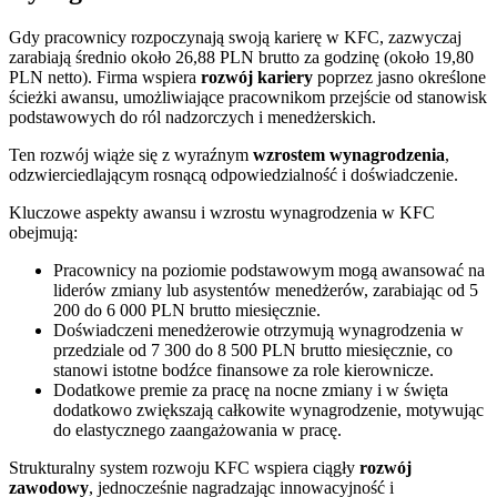
Gdy pracownicy rozpoczynają swoją karierę w KFC, zazwyczaj
zarabiają średnio około 26,88 PLN brutto za godzinę (około 19,80
PLN netto). Firma wspiera
rozwój kariery
poprzez jasno określone
ścieżki awansu, umożliwiające pracownikom przejście od stanowisk
podstawowych do ról nadzorczych i menedżerskich.
Ten rozwój wiąże się z wyraźnym
wzrostem wynagrodzenia
,
odzwierciedlającym rosnącą odpowiedzialność i doświadczenie.
Kluczowe aspekty awansu i wzrostu wynagrodzenia w KFC
obejmują:
Pracownicy na poziomie podstawowym mogą awansować na
liderów zmiany lub asystentów menedżerów, zarabiając od 5
200 do 6 000 PLN brutto miesięcznie.
Doświadczeni menedżerowie otrzymują wynagrodzenia w
przedziale od 7 300 do 8 500 PLN brutto miesięcznie, co
stanowi istotne bodźce finansowe za role kierownicze.
Dodatkowe premie za pracę na nocne zmiany i w święta
dodatkowo zwiększają całkowite wynagrodzenie, motywując
do elastycznego zaangażowania w pracę.
Strukturalny system rozwoju KFC wspiera ciągły
rozwój
zawodowy
, jednocześnie nagradzając innowacyjność i