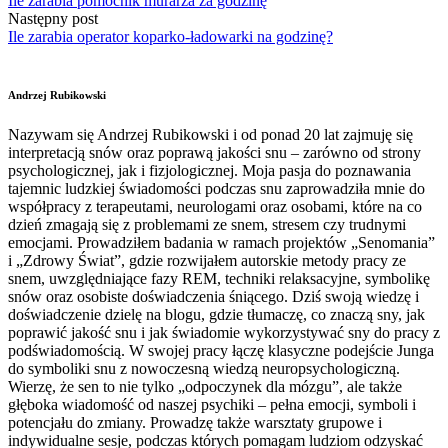
Ile zarabia pomocnik murarza za godzinę
Następny post
Ile zarabia operator koparko-ładowarki na godzinę?
Andrzej Rubikowski
Nazywam się Andrzej Rubikowski i od ponad 20 lat zajmuję się
interpretacją snów oraz poprawą jakości snu – zarówno od strony
psychologicznej, jak i fizjologicznej. Moja pasja do poznawania
tajemnic ludzkiej świadomości podczas snu zaprowadziła mnie do
współpracy z terapeutami, neurologami oraz osobami, które na co
dzień zmagają się z problemami ze snem, stresem czy trudnymi
emocjami. Prowadziłem badania w ramach projektów „Senomania”
i „Zdrowy Świat”, gdzie rozwijałem autorskie metody pracy ze
snem, uwzględniające fazy REM, techniki relaksacyjne, symbolikę
snów oraz osobiste doświadczenia śniącego. Dziś swoją wiedzę i
doświadczenie dzielę na blogu, gdzie tłumaczę, co znaczą sny, jak
poprawić jakość snu i jak świadomie wykorzystywać sny do pracy z
podświadomością. W swojej pracy łączę klasyczne podejście Junga
do symboliki snu z nowoczesną wiedzą neuropsychologiczną.
Wierzę, że sen to nie tylko „odpoczynek dla mózgu”, ale także
głęboka wiadomość od naszej psychiki – pełna emocji, symboli i
potencjału do zmiany. Prowadzę także warsztaty grupowe i
indywidualne sesje, podczas których pomagam ludziom odzyskać