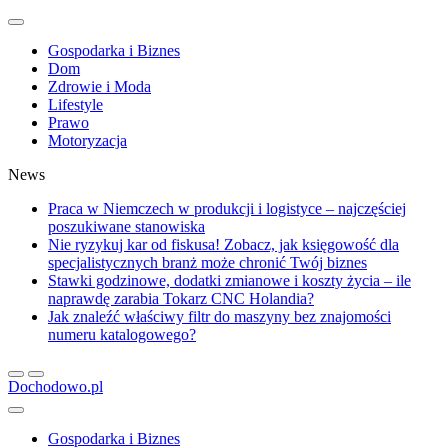
Gospodarka i Biznes
Dom
Zdrowie i Moda
Lifestyle
Prawo
Motoryzacja
News
Praca w Niemczech w produkcji i logistyce – najczęściej
poszukiwane stanowiska
Nie ryzykuj kar od fiskusa! Zobacz, jak księgowość dla
specjalistycznych branż może chronić Twój biznes
Stawki godzinowe, dodatki zmianowe i koszty życia – ile
naprawdę zarabia Tokarz CNC Holandia?
Jak znaleźć właściwy filtr do maszyny bez znajomości
numeru katalogowego?
Dochodowo.pl
Gospodarka i Biznes