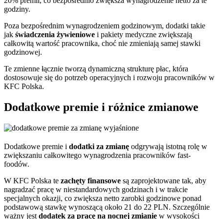
20% premii, co bezpośrednio zwiększa wynagrodzenie netto za te
godziny.
Poza bezpośrednim wynagrodzeniem godzinowym, dodatki takie
jak
świadczenia żywieniowe
i pakiety medyczne zwiększają
całkowitą wartość pracownika, choć nie zmieniają samej stawki
godzinowej.
Te zmienne łącznie tworzą dynamiczną strukturę płac, która
dostosowuje się do potrzeb operacyjnych i rozwoju pracowników w
KFC Polska.
Dodatkowe premie i różnice zmianowe
Dodatkowe premie i
dodatki za zmianę
odgrywają istotną rolę w
zwiększaniu całkowitego wynagrodzenia pracowników fast-
foodów.
W KFC Polska te
zachęty finansowe
są zaprojektowane tak, aby
nagradzać pracę w niestandardowych godzinach i w trakcie
specjalnych okazji, co zwiększa netto zarobki godzinowe ponad
podstawową stawkę wynoszącą około 21 do 22 PLN. Szczególnie
ważny jest
dodatek za pracę na nocnej zmianie
w wysokości