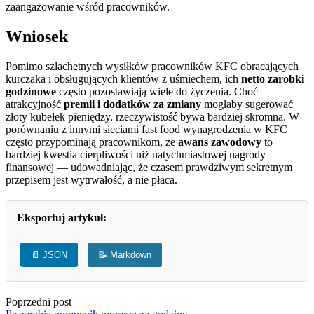
zaangażowanie wśród pracowników.
Wniosek
Pomimo szlachetnych wysiłków pracowników KFC obracających
kurczaka i obsługujących klientów z uśmiechem, ich
netto zarobki
godzinowe
często pozostawiają wiele do życzenia. Choć
atrakcyjność
premii i dodatków za zmiany
mogłaby sugerować
złoty kubełek pieniędzy, rzeczywistość bywa bardziej skromna. W
porównaniu z innymi sieciami fast food wynagrodzenia w KFC
często przypominają pracownikom, że
awans zawodowy
to
bardziej kwestia cierpliwości niż natychmiastowej nagrody
finansowej — udowadniając, że czasem prawdziwym sekretnym
przepisem jest wytrwałość, a nie płaca.
Eksportuj artykuł:
📄 JSON
📝 Markdown
Poprzedni post