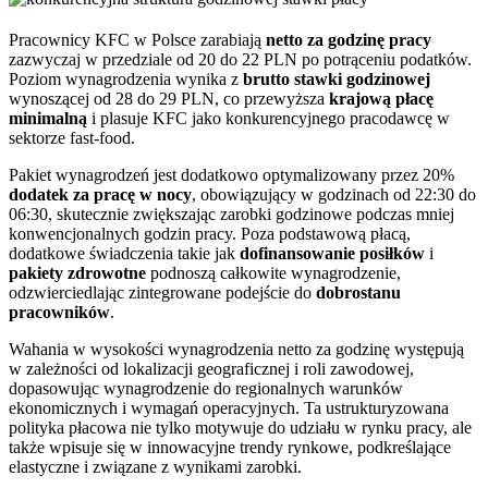
Pracownicy KFC w Polsce zarabiają
netto za godzinę pracy
zazwyczaj w przedziale od 20 do 22 PLN po potrąceniu podatków.
Poziom wynagrodzenia wynika z
brutto stawki godzinowej
wynoszącej od 28 do 29 PLN, co przewyższa
krajową płacę
minimalną
i plasuje KFC jako konkurencyjnego pracodawcę w
sektorze fast-food.
Pakiet wynagrodzeń jest dodatkowo optymalizowany przez 20%
dodatek za pracę w nocy
, obowiązujący w godzinach od 22:30 do
06:30, skutecznie zwiększając zarobki godzinowe podczas mniej
konwencjonalnych godzin pracy. Poza podstawową płacą,
dodatkowe świadczenia takie jak
dofinansowanie posiłków
i
pakiety zdrowotne
podnoszą całkowite wynagrodzenie,
odzwierciedlając zintegrowane podejście do
dobrostanu
pracowników
.
Wahania w wysokości wynagrodzenia netto za godzinę występują
w zależności od lokalizacji geograficznej i roli zawodowej,
dopasowując wynagrodzenie do regionalnych warunków
ekonomicznych i wymagań operacyjnych. Ta ustrukturyzowana
polityka płacowa nie tylko motywuje do udziału w rynku pracy, ale
także wpisuje się w innowacyjne trendy rynkowe, podkreślające
elastyczne i związane z wynikami zarobki.