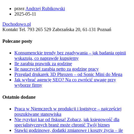
przez
Andrzej Rubikowski
2025-05-11
Dochodowo.pl
Kontakt Tel. 793 265 529 Zabrzańska 20, 61-131 Poznań
Polecane posty
Konsumenckie trendy bez zgadywania – jak badania opinii
wskazują, co naprawdę kupujemy
Ile zarabia prawnik za godzinę
Ile nauczyciel zarabia netto za godzinę pracy
Przegląd drukarek 3D Phrozen – od Sonic Mini do Mega
Jak wybrać agencję SEO? Na co zwrócić uwagę przy
wyborze firmy
Ostatnio dodane
Praca w Niemczech w produkcji i logistyce – najczęściej
poszukiwane stanowiska
Nie ryzykuj kar od fiskusa! Zobacz, jak księgowość dla
specjalistycznych branż może chronić Twój biznes
Stawki godzinowe, dodatki zmianowe i koszty życia – ile