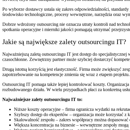
Po wyborze dostawcy ustala się zakres odpowiedzialności, standardy
środowisko technologiczne, procesy wewnętrzne, narzędzia oraz wym
Dobrze wdrożony outsourcing nie oznacza utraty kontroli nad techno
spotkania operacyjne i mierniki jakości pomagają utrzymać przejrzys
Jakie są największe zalety outsourcingu IT?
Najważniejszą zaletą outsourcingu IT jest dostęp do specjalistyczne
czasochłonne. Zewnętrzny partner może szybciej dostarczyć kompeten
Drugą istotną korzyścią jest elastyczność. Firma może zwiększyć ze
zapotrzebowanie na kompetencje zmienia się wraz z etapem projektu.
Outsourcing IT pomaga także lepiej kontrolować koszty. Organizacja
rozbudowanego działu. W wielu przypadkach płaci za konkretną usługę
Najważniejsze zalety outsourcingu IT to:
Niższe koszty operacyjne – firma ogranicza wydatki na rekrutacj
Szybszy dostęp do ekspertów – organizacja może korzystać z k
Skalowalność zespołu – zakres współpracy można dopasować d
Większa koncentracja na biznesie – wewnętrzne zespoły mogą sk