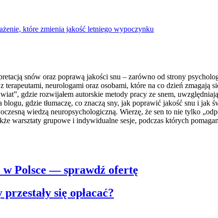
ażenie, które zmienia jakość letniego wypoczynku
retacją snów oraz poprawą jakości snu – zarówno od strony psychologic
 terapeutami, neurologami oraz osobami, które na co dzień zmagają s
t”, gdzie rozwijałem autorskie metody pracy ze snem, uwzględniając
a blogu, gdzie tłumaczę, co znaczą sny, jak poprawić jakość snu i j
woczesną wiedzą neuropsychologiczną. Wierzę, że sen to nie tylko „o
 także warsztaty grupowe i indywidualne sesje, podczas których pomag
e w Polsce — sprawdź ofertę
przestały się opłacać?