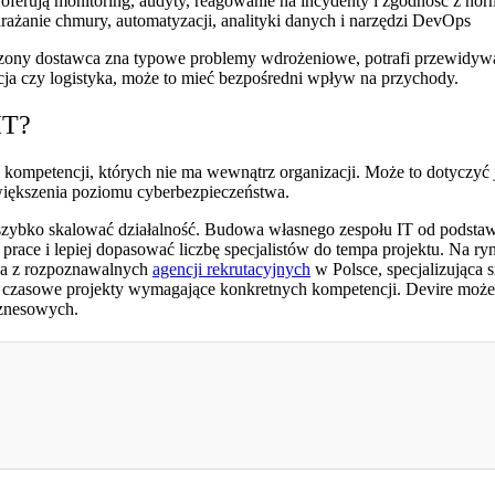
ferują monitoring, audyty, reagowanie na incydenty i zgodność z no
ażanie chmury, automatyzacji, analityki danych i narzędzi DevOps
zony dostawca zna typowe problemy wdrożeniowe, potrafi przewidywać 
kcja czy logistyka, może to mieć bezpośredni wpływ na przychody.
IT?
 kompetencji, których nie ma wewnątrz organizacji. Może to dotyczyć 
zwiększenia poziomu cyberbezpieczeństwa.
 szybko skalować działalność. Budowa własnego zespołu IT od podsta
prace i lepiej dopasować liczbę specjalistów do tempa projektu. Na ryn
dna z rozpoznawalnych
agencji rekrutacyjnych
w Polsce, specjalizująca 
izują czasowe projekty wymagające konkretnych kompetencji. Devire m
iznesowych.