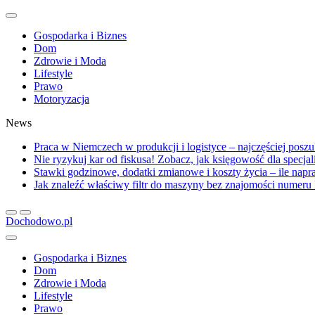
Gospodarka i Biznes
Dom
Zdrowie i Moda
Lifestyle
Prawo
Motoryzacja
News
Praca w Niemczech w produkcji i logistyce – najczęściej posz
Nie ryzykuj kar od fiskusa! Zobacz, jak księgowość dla specja
Stawki godzinowe, dodatki zmianowe i koszty życia – ile na
Jak znaleźć właściwy filtr do maszyny bez znajomości numer
Dochodowo.pl
Gospodarka i Biznes
Dom
Zdrowie i Moda
Lifestyle
Prawo