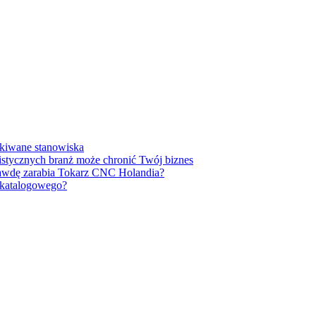
ukiwane stanowiska
listycznych branż może chronić Twój biznes
prawdę zarabia Tokarz CNC Holandia?
u katalogowego?