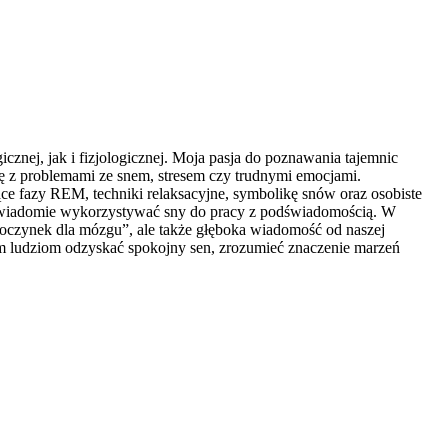
znej, jak i fizjologicznej. Moja pasja do poznawania tajemnic
ię z problemami ze snem, stresem czy trudnymi emocjami.
e fazy REM, techniki relaksacyjne, symbolikę snów oraz osobiste
ak świadomie wykorzystywać sny do pracy z podświadomością. W
dpoczynek dla mózgu”, ale także głęboka wiadomość od naszej
am ludziom odzyskać spokojny sen, zrozumieć znaczenie marzeń