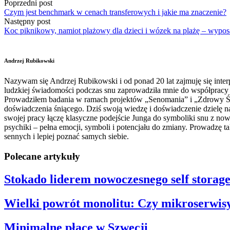
Poprzedni post
Czym jest benchmark w cenach transferowych i jakie ma znaczenie?
Następny post
Koc piknikowy, namiot plażowy dla dzieci i wózek na plażę – wypos
Andrzej Rubikowski
Nazywam się Andrzej Rubikowski i od ponad 20 lat zajmuję się interp
ludzkiej świadomości podczas snu zaprowadziła mnie do współpracy z
Prowadziłem badania w ramach projektów „Senomania” i „Zdrowy Świa
doświadczenia śniącego. Dziś swoją wiedzę i doświadczenie dzielę n
swojej pracy łączę klasyczne podejście Junga do symboliki snu z no
psychiki – pełna emocji, symboli i potencjału do zmiany. Prowadzę
sennych i lepiej poznać samych siebie.
Polecane artykuły
Stokado liderem nowoczesnego self storag
Wielki powrót monolitu: Czy mikroserwisy 
Minimalne płace w Szwecji