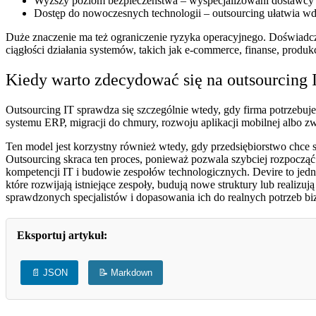
Wyższy poziom bezpieczeństwa – wyspecjalizowani dostawcy o
Dostęp do nowoczesnych technologii – outsourcing ułatwia wdr
Duże znaczenie ma też ograniczenie ryzyka operacyjnego. Doświadc
ciągłości działania systemów, takich jak e-commerce, finanse, produ
Kiedy warto zdecydować się na outsourcing 
Outsourcing IT sprawdza się szczególnie wtedy, gdy firma potrzebuje
systemu ERP, migracji do chmury, rozwoju aplikacji mobilnej albo 
Ten model jest korzystny również wtedy, gdy przedsiębiorstwo chce
Outsourcing skraca ten proces, ponieważ pozwala szybciej rozpocząć 
kompetencji IT i budowie zespołów technologicznych. Devire to je
które rozwijają istniejące zespoły, budują nowe struktury lub real
sprawdzonych specjalistów i dopasowania ich do realnych potrzeb b
Eksportuj artykuł:
📄 JSON
📝 Markdown