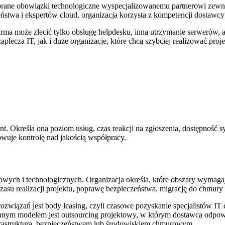
brane obowiązki technologiczne wyspecjalizowanemu partnerowi zewnę
eństwa i ekspertów cloud, organizacja korzysta z kompetencji dostawcy
irma może zlecić tylko obsługę helpdesku, inna utrzymanie serwerów, a 
lecza IT, jak i duże organizacje, które chcą szybciej realizować proj
 Określa ona poziom usług, czas reakcji na zgłoszenia, dostępność s
owuje kontrolę nad jakością współpracy.
owych i technologicznych. Organizacja określa, które obszary wymagaj
zasu realizacji projektu, poprawę bezpieczeństwa, migrację do chmury
związań jest body leasing, czyli czasowe pozyskanie specjalistów IT d
nnym modelem jest outsourcing projektowy, w którym dostawca odpowiad
infrastrukturą, bezpieczeństwem lub środowiskiem chmurowym.