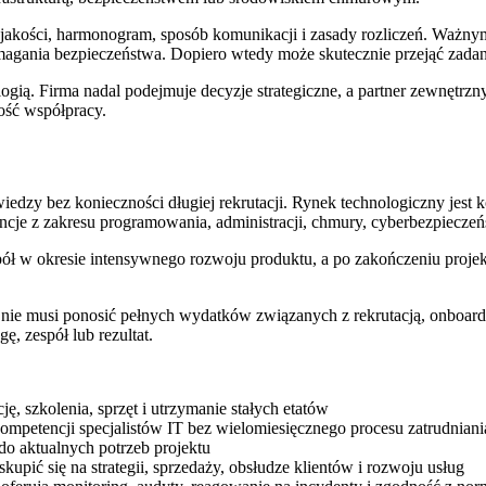
 jakości, harmonogram, sposób komunikacji i zasady rozliczeń. Ważny
agania bezpieczeństwa. Dopiero wtedy może skutecznie przejąć zadani
logią. Firma nadal podejmuje decyzje strategiczne, a partner zewnętrz
tość współpracy.
j wiedzy bez konieczności długiej rekrutacji. Rynek technologiczny j
cje z zakresu programowania, administracji, chmury, cyberbezpieczeńs
spół w okresie intensywnego rozwoju produktu, a po zakończeniu proje
 nie musi ponosić pełnych wydatków związanych z rekrutacją, onboard
, zespół lub rezultat.
ę, szkolenia, sprzęt i utrzymanie stałych etatów
ompetencji specjalistów IT bez wielomiesięcznego procesu zatrudniani
o aktualnych potrzeb projektu
upić się na strategii, sprzedaży, obsłudze klientów i rozwoju usług