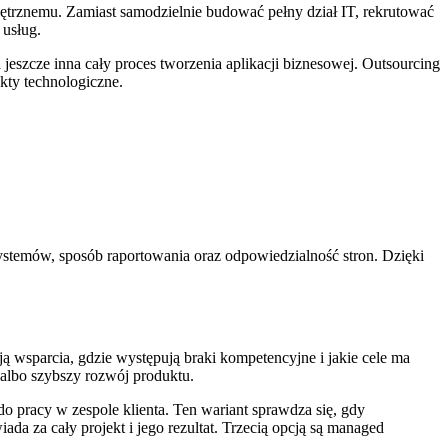
trznemu. Zamiast samodzielnie budować pełny dział IT, rekrutować
 usług.
jeszcze inna cały proces tworzenia aplikacji biznesowej. Outsourcing
ekty technologiczne.
ystemów, sposób raportowania oraz odpowiedzialność stron. Dzięki
ą wsparcia, gdzie występują braki kompetencyjne i jakie cele ma
 albo szybszy rozwój produktu.
o pracy w zespole klienta. Ten wariant sprawdza się, gdy
a za cały projekt i jego rezultat. Trzecią opcją są managed