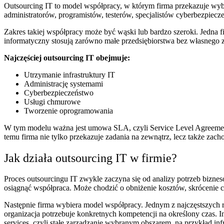
Outsourcing IT to model współpracy, w którym firma przekazuje wy
administratorów, programistów, testerów, specjalistów cyberbezpiecz
Zakres takiej współpracy może być wąski lub bardzo szeroki. Jedna f
informatyczny stosują zarówno małe przedsiębiorstwa bez własnego zap
Najczęściej outsourcing IT obejmuje:
Utrzymanie infrastruktury IT
Administrację systemami
Cyberbezpieczeństwo
Usługi chmurowe
Tworzenie oprogramowania
W tym modelu ważna jest umowa SLA, czyli Service Level Agreement.
temu firma nie tylko przekazuje zadania na zewnątrz, lecz także zach
Jak działa outsourcing IT w firmie?
Proces outsourcingu IT zwykle zaczyna się od analizy potrzeb biznes
osiągnąć współpraca. Może chodzić o obniżenie kosztów, skrócenie c
Następnie firma wybiera model współpracy. Jednym z najczęstszych ro
organizacja potrzebuje konkretnych kompetencji na określony czas. I
services, czyli stałe zarządzanie wybranym obszarem, na przykład 