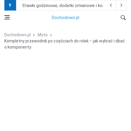
Stawki godzinowe, dodatki zmianowe i koszty życia – i
Jak znaleźć właściwy filtr do maszyny bez znajomości
Dochodowo.pl
Praca w Niemczech w produkcji i logistyce – najczęści
Dochodowo.pl
Moto
Nie ryzykuj kar od fiskusa! Zobacz, jak księgowość dla 
Kompletny przewodnik po częściach do rolek – jak wybrać i dbać
o komponenty