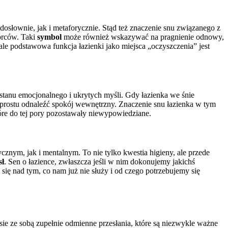
o dosłownie, jak i metaforycznie. Stąd też znaczenie snu związanego z
zorców. Taki
symbol
może również wskazywać na pragnienie odnowy,
 ale podstawowa funkcja łazienki jako miejsca „oczyszczenia” jest
stanu emocjonalnego i ukrytych myśli. Gdy łazienka we śnie
o prostu odnaleźć spokój wewnętrzny. Znaczenie snu łazienka w tym
óre do tej pory pozostawały niewypowiedziane.
cznym, jak i mentalnym. To nie tylko kwestia higieny, ale przede
sł
. Sen o łazience, zwłaszcza jeśli w nim dokonujemy jakichś
 się nad tym, co nam już nie służy i od czego potrzebujemy się
esie ze sobą zupełnie odmienne przesłania, które są niezwykle ważne