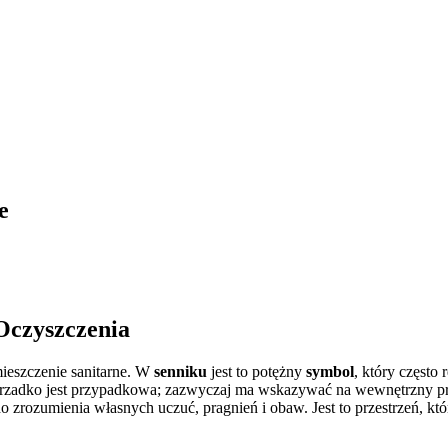
e
Oczyszczenia
mieszczenie sanitarne. W
senniku
jest to potężny
symbol
, który często
 rzadko jest przypadkowa; zazwyczaj ma wskazywać na wewnętrzny pro
zrozumienia własnych uczuć, pragnień i obaw. Jest to przestrzeń, któ