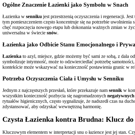
Ogólne Znaczenie Łazienki jako Symbolu w Snach
Łazienka w
senniku
jest przestrzenią oczyszczenia i regeneracji. Je
tym pomieszczeniem często koncentruje się na potrzebie uwolnienia 
chęć rozpoczęcia nowego etapu lub dokonania ważnych zmian w życiu
uniwersalna w świecie
snów
.
Łazienka jako Odbicie Stanu Emocjonalnego i Prywa
Łazienka
to azyl, miejsce, gdzie możemy być sami ze sobą, z dala o
symbolizuje intymność, może to odzwierciedlać potrzebę samotności,
kontekście może wskazywać na konieczność postawienia granic w rela
Potrzeba Oczyszczenia Ciała i Umysłu w Senniku
Jednym z najczęstszych przesłań, które przekazuje nam
sennik
w kont
wszystkim konieczność pozbycia się nagromadzonych
negatywnych 
rytuałów higienicznych, często sygnalizuje, że nadszedł czas na duch
zdystansować, aby odzyskać wewnętrzną harmonię.
Czysta Łazienka kontra Brudna: Klucz do 
Kluczowym elementem w interpretacji snu o łazience jest jej stan. Cz