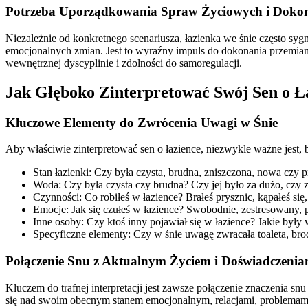
Potrzeba Uporządkowania Spraw Życiowych i Doko
Niezależnie od konkretnego scenariusza, łazienka we śnie często s
emocjonalnych zmian. Jest to wyraźny impuls do dokonania przemia
wewnętrznej dyscyplinie i zdolności do samoregulacji.
Jak Głęboko Zinterpretować Swój Sen o Ł
Kluczowe Elementy do Zwrócenia Uwagi w Śnie
Aby właściwie zinterpretować sen o łazience, niezwykle ważne jest
Stan łazienki: Czy była czysta, brudna, zniszczona, nowa czy p
Woda: Czy była czysta czy brudna? Czy jej było za dużo, czy 
Czynności: Co robiłeś w łazience? Brałeś prysznic, kąpałeś się
Emocje: Jak się czułeś w łazience? Swobodnie, zestresowany, 
Inne osoby: Czy ktoś inny pojawiał się w łazience? Jakie były 
Specyficzne elementy: Czy w śnie uwagę zwracała toaleta, brod
Połączenie Snu z Aktualnym Życiem i Doświadczenia
Kluczem do trafnej interpretacji jest zawsze połączenie znaczenia 
się nad swoim obecnym stanem emocjonalnym, relacjami, problemami 