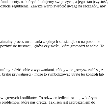
undamenty, na których budujemy swoje życie, a jego stan (czystość,
oczucie zagubienia. Zawsze warto zwrócić uwagę na szczegóły, aby
aturalny proces uwalniania zbędnych substancji, co na poziomie
zbyć się frustracji, lęków czy złości, które gromadzi w sobie. To
rafimy radzić sobie z wyzwaniami, efektywnie „oczyszczać” się z
 braku prywatności), może to symbolizować utratę tej kontroli lub
 wewnętrznych konfliktów. To odzwierciedlenie stanu, w którym
 problemów, które nas dręczą. Taki sen jest zaproszeniem do