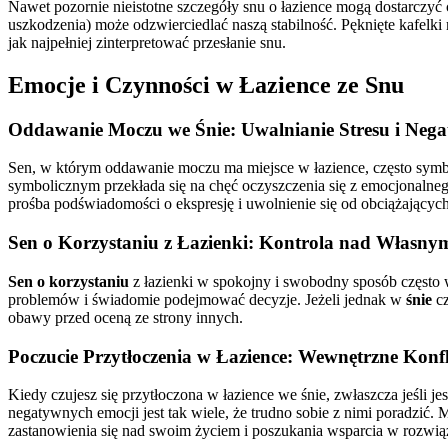
Nawet pozornie nieistotne szczegóły snu o łazience mogą dostarczy
uszkodzenia) może odzwierciedlać naszą stabilność. Pęknięte kafel
jak najpełniej zinterpretować przesłanie snu.
Emocje i Czynności w Łazience ze Snu
Oddawanie Moczu we Śnie: Uwalnianie Stresu i Neg
Sen, w którym oddawanie moczu ma miejsce w łazience, często symbol
symbolicznym przekłada się na chęć oczyszczenia się z emocjonalnego
prośba podświadomości o ekspresję i uwolnienie się od obciążający
Sen o Korzystaniu z Łazienki: Kontrola nad Własny
Sen o korzystaniu
z łazienki w spokojny i swobodny sposób często 
problemów i świadomie podejmować decyzje. Jeżeli jednak w
śnie
cz
obawy przed oceną ze strony innych.
Poczucie Przytłoczenia w Łazience: Wewnętrzne Konfl
Kiedy czujesz się przytłoczona w łazience we śnie, zwłaszcza jeśli j
negatywnych emocji jest tak wiele, że trudno sobie z nimi poradzić.
zastanowienia się nad swoim życiem i poszukania wsparcia w rozwią