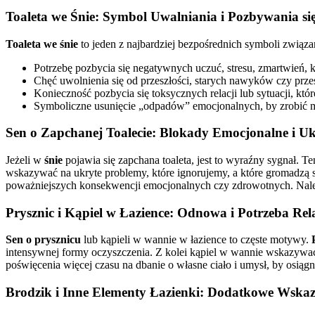
Toaleta we Śnie: Symbol Uwalniania i Pozbywania si
Toaleta we śnie
to jeden z najbardziej bezpośrednich symboli zwią
Potrzebę pozbycia się negatywnych uczuć, stresu, zmartwień, k
Chęć uwolnienia się od przeszłości, starych nawyków czy prze
Konieczność pozbycia się toksycznych relacji lub sytuacji, któr
Symboliczne usunięcie „odpadów” emocjonalnych, by zrobić m
Sen o Zapchanej Toalecie: Blokady Emocjonalne i U
Jeżeli w
śnie
pojawia się zapchana toaleta, jest to wyraźny sygnał. 
wskazywać na ukryte problemy, które ignorujemy, a które gromadzą s
poważniejszych konsekwencji emocjonalnych czy zdrowotnych. Należ
Prysznic i Kąpiel w Łazience: Odnowa i Potrzeba Rel
Sen o prysznicu
lub kąpieli w wannie w łazience to częste motywy.
intensywnej formy oczyszczenia. Z kolei kąpiel w wannie wskazywać m
poświęcenia więcej czasu na dbanie o własne ciało i umysł, by osią
Brodzik i Inne Elementy Łazienki: Dodatkowe Wska