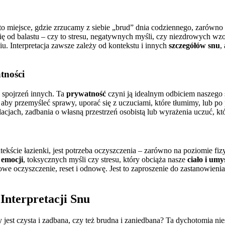
st to miejsce, gdzie zrzucamy z siebie „brud” dnia codziennego, zarówn
się od balastu – czy to stresu, negatywnych myśli, czy niezdrowych w
. Interpretacja zawsze zależy od kontekstu i innych
szczegółów snu
,
tności
d spojrzeń innych. Ta
prywatność
czyni ją idealnym odbiciem naszego 
 aby przemyśleć sprawy, uporać się z uczuciami, które tłumimy, lub p
cjach, zadbania o własną przestrzeń osobistą lub wyrażenia uczuć, kt
ekście łazienki, jest potrzeba oczyszczenia – zarówno na poziomie fizy
emocji
, toksycznych myśli czy stresu, który obciąża nasze
ciało i umy
owe oczyszczenie, reset i odnowę. Jest to zaproszenie do zastanowienia
Interpretacji Snu
y jest czysta i zadbana, czy też brudna i zaniedbana? Ta dychotomia ni