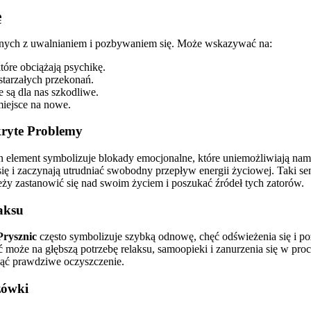
ę
zanych z uwalnianiem i pozbywaniem się. Może wskazywać na:
tóre obciążają psychikę.
starzałych przekonań.
e są dla nas szkodliwe.
iejsce na nowe.
kryte Problemy
Ten element symbolizuje blokady emocjonalne, które uniemożliwiają na
ię i zaczynają utrudniać swobodny przepływ energii życiowej. Taki s
y zastanowić się nad swoim życiem i poszukać źródeł tych zatorów.
aksu
Prysznic
często symbolizuje szybką odnowę, chęć odświeżenia się i pozb
oże na głębszą potrzebę relaksu, samoopieki i zanurzenia się w proce
gnąć prawdziwe oczyszczenie.
zówki