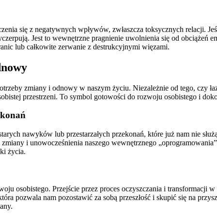
enia się z negatywnych wpływów, zwłaszcza toksycznych relacji. Jeśli
czerpują. Jest to wewnętrzne pragnienie uwolnienia się od obciążeń em
anic lub całkowite zerwanie z destrukcyjnymi więzami.
dnowy
potrzeby zmiany i odnowy w naszym życiu. Niezależnie od tego, czy łaz
sobistej przestrzeni. To symbol gotowości do rozwoju osobistego i dok
zekonań
miany starych nawyków lub przestarzałych przekonań, które już nam nie 
a zmiany i unowocześnienia naszego wewnętrznego „oprogramowania”, a
ki życia.
ju osobistego. Przejście przez proces oczyszczania i transformacji w
która pozwala nam pozostawić za sobą przeszłość i skupić się na przy
any.