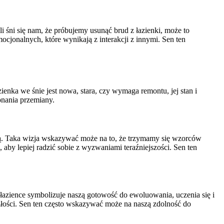
 śni się nam, że próbujemy usunąć brud z łazienki, może to
ocjonalnych, które wynikają z interakcji z innymi. Sen ten
ienka we śnie jest nowa, stara, czy wymaga remontu, jej stan i
onania przemiany.
służą. Taka wizja wskazywać może na to, że trzymamy się wzorców
by lepiej radzić sobie z wyzwaniami teraźniejszości. Sen ten
 łazience symbolizuje naszą gotowość do ewoluowania, uczenia się i
szłości. Sen ten często wskazywać może na naszą zdolność do