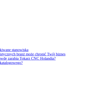
ukiwane stanowiska
listycznych branż może chronić Twój biznes
prawdę zarabia Tokarz CNC Holandia?
u katalogowego?