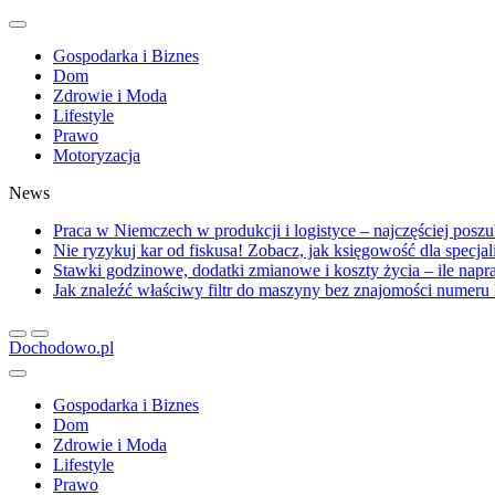
Gospodarka i Biznes
Dom
Zdrowie i Moda
Lifestyle
Prawo
Motoryzacja
News
Praca w Niemczech w produkcji i logistyce – najczęściej posz
Nie ryzykuj kar od fiskusa! Zobacz, jak księgowość dla specja
Stawki godzinowe, dodatki zmianowe i koszty życia – ile na
Jak znaleźć właściwy filtr do maszyny bez znajomości numer
Dochodowo.pl
Gospodarka i Biznes
Dom
Zdrowie i Moda
Lifestyle
Prawo