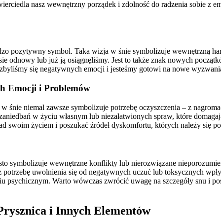
zwierciedla nasz wewnętrzny porządek i zdolność do radzenia sobie z 
ły bardzo pozytywny symbol. Taka wizja w śnie symbolizuje wewnętrzną
ie odnowy lub już ją osiągnęliśmy. Jest to także znak nowych początk
 pozbyliśmy się negatywnych emocji i jesteśmy gotowi na nowe wyzwania
h Emocji i Problemów
ja w śnie niemal zawsze symbolizuje potrzebę oczyszczenia – z nagrom
niedbań w życiu własnym lub niezałatwionych spraw, które domagają 
 nad swoim życiem i poszukać źródeł dyskomfortu, których należy się 
o symbolizuje wewnętrzne konflikty lub nierozwiązane nieporozumieni
z potrzebę uwolnienia się od negatywnych uczuć lub toksycznych wpły
iu psychicznym. Warto wówczas zwrócić uwagę na szczegóły snu i po
 Prysznica i Innych Elementów