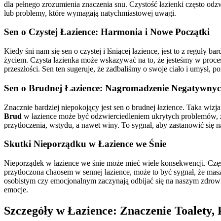
dla pełnego zrozumienia znaczenia snu. Czystość łazienki często od
lub problemy, które wymagają natychmiastowej uwagi.
Sen o Czystej Łazience: Harmonia i Nowe Początki
Kiedy śni nam się sen o czystej i lśniącej łazience, jest to z regu
życiem. Czysta łazienka może wskazywać na to, że jesteśmy w proces
przeszłości. Sen ten sugeruje, że zadbaliśmy o swoje ciało i umysł,
Sen o Brudnej Łazience: Nagromadzenie Negatywnyc
Znacznie bardziej niepokojący jest sen o brudnej łazience. Taka wiz
Brud
w łazience może być odzwierciedleniem ukrytych problemów, za
przytłoczenia, wstydu, a nawet winy. To sygnał, aby zastanowić się
Skutki Nieporządku w Łazience we Śnie
Nieporządek w łazience we śnie może mieć wiele konsekwencji. Częst
przytłoczona chaosem w sennej łazience, może to być sygnał, że mas
osobistym czy emocjonalnym zaczynają odbijać się na naszym zdrow
emocje.
Szczegóły w Łazience: Znaczenie Toalety,