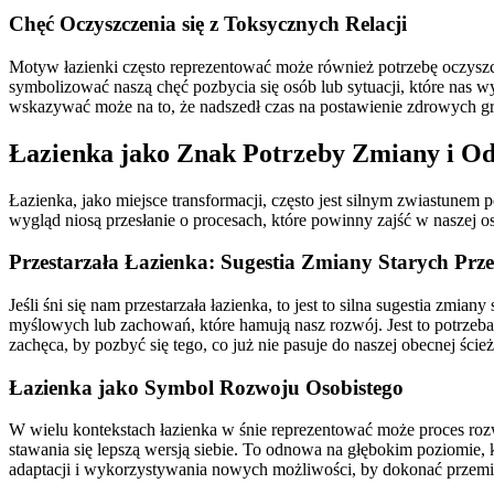
Chęć Oczyszczenia się z Toksycznych Relacji
Motyw łazienki często reprezentować może również potrzebę oczyszcz
symbolizować naszą chęć pozbycia się osób lub sytuacji, które nas wy
wskazywać może na to, że nadszedł czas na postawienie zdrowych gr
Łazienka jako Znak Potrzeby Zmiany i O
Łazienka, jako miejsce transformacji, często jest silnym zwiastunem 
wygląd niosą przesłanie o procesach, które powinny zajść w naszej o
Przestarzała Łazienka: Sugestia Zmiany Starych Pr
Jeśli śni się nam przestarzała łazienka, to jest to silna sugestia z
myślowych lub zachowań, które hamują nasz rozwój. Jest to potrzeb
zachęca, by pozbyć się tego, co już nie pasuje do naszej obecnej ścież
Łazienka jako Symbol Rozwoju Osobistego
W wielu kontekstach łazienka w śnie reprezentować może proces rozwo
stawania się lepszą wersją siebie. To odnowa na głębokim poziomie, 
adaptacji i wykorzystywania nowych możliwości, by dokonać przemi