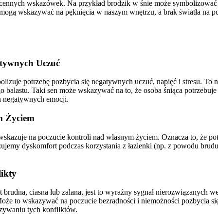
ć cennych wskazówek. Na przykład brodzik w śnie może symbolizować f
ki mogą wskazywać na pęknięcia w naszym wnętrzu, a brak światła na p
atywnych Uczuć
izuje potrzebę pozbycia się negatywnych uczuć, napięć i stresu. To n
 balastu. Taki sen może wskazywać na to, że osoba śniąca potrzebuje po
ch negatywnych emocji.
m Życiem
wskazuje na poczucie kontroli nad własnym życiem. Oznacza to, że pot
ujemy dyskomfort podczas korzystania z łazienki (np. z powodu brudu,
ikty
est brudna, ciasna lub zalana, jest to wyraźny sygnał nierozwiązanych
 Może to wskazywać na poczucie bezradności i niemożności pozbycia się
zywaniu tych konfliktów.