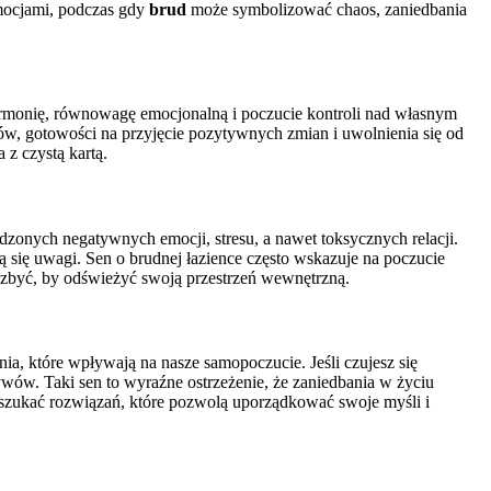
emocjami, podczas gdy
brud
może symbolizować chaos, zaniedbania
 harmonię, równowagę emocjonalną i poczucie kontroli nad własnym
ów, gotowości na przyjęcie pozytywnych zmian i uwolnienia się od
 z czystą kartą.
adzonych negatywnych emocji, stresu, a nawet toksycznych relacji.
się uwagi. Sen o brudnej łazience często wskazuje na poczucie
pozbyć, by odświeżyć swoją przestrzeń wewnętrzną.
a, które wpływają na nasze samopoczucie. Jeśli czujesz się
wów. Taki sen to wyraźne ostrzeżenie, że zaniedbania w życiu
szukać rozwiązań, które pozwolą uporządkować swoje myśli i