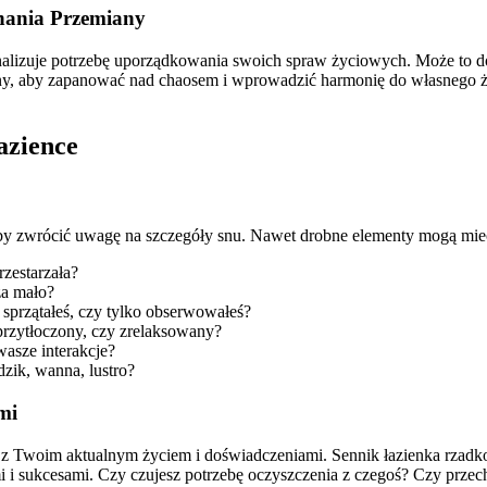
nania Przemiany
ygnalizuje potrzebę uporządkowania swoich spraw życiowych. Może to 
ny, aby zapanować nad chaosem i wprowadzić harmonię do własnego ż
azience
, by zwrócić uwagę na szczegóły snu. Nawet drobne elementy mogą mie
rzestarzała?
za mało?
, sprzątałeś, czy tylko obserwowałeś?
przytłoczony, czy zrelaksowany?
wasze interakcje?
zik, wanna, lustro?
mi
snu z Twoim aktualnym życiem i doświadczeniami. Sennik łazienka rza
i sukcesami. Czy czujesz potrzebę oczyszczenia z czegoś? Czy przec