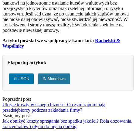
bankowi na jednostronne ustalanie kursów walutowych bez
przejrzystych kryteriów oraz brak rzetelnej informacji o ryzyku
kursowym. Jeśli sąd uzna, że po usunięciu takich zapisów umowa
nie może dalej obowiązywać, może stwierdzić jej nieważność. W
konsekwencji strony muszą rozliczyć świadczenia spełnione na
podstawie nieważnej umowy.
Artykuł powstał we współpracy z kancelarią
Rachelski &
Wspólnicy
Eksportuj artykuł:
📄 JSON
📝 Markdown
Poprzedni post
Ukryte koszty własnego biznesu. O czym zapominają
przedsiębiorcy podczas zakładania firmy?
Następny post
Jak obniżyć koszty sprzątania bez spadku jakości? Rola dozowania,
koncentratów i płynu do mycia podłóg