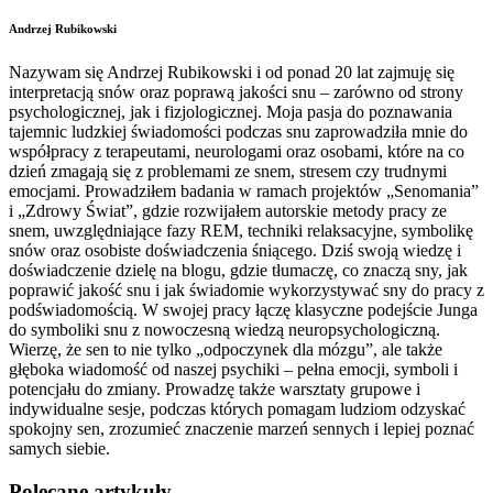
Andrzej Rubikowski
Nazywam się Andrzej Rubikowski i od ponad 20 lat zajmuję się
interpretacją snów oraz poprawą jakości snu – zarówno od strony
psychologicznej, jak i fizjologicznej. Moja pasja do poznawania
tajemnic ludzkiej świadomości podczas snu zaprowadziła mnie do
współpracy z terapeutami, neurologami oraz osobami, które na co
dzień zmagają się z problemami ze snem, stresem czy trudnymi
emocjami. Prowadziłem badania w ramach projektów „Senomania”
i „Zdrowy Świat”, gdzie rozwijałem autorskie metody pracy ze
snem, uwzględniające fazy REM, techniki relaksacyjne, symbolikę
snów oraz osobiste doświadczenia śniącego. Dziś swoją wiedzę i
doświadczenie dzielę na blogu, gdzie tłumaczę, co znaczą sny, jak
poprawić jakość snu i jak świadomie wykorzystywać sny do pracy z
podświadomością. W swojej pracy łączę klasyczne podejście Junga
do symboliki snu z nowoczesną wiedzą neuropsychologiczną.
Wierzę, że sen to nie tylko „odpoczynek dla mózgu”, ale także
głęboka wiadomość od naszej psychiki – pełna emocji, symboli i
potencjału do zmiany. Prowadzę także warsztaty grupowe i
indywidualne sesje, podczas których pomagam ludziom odzyskać
spokojny sen, zrozumieć znaczenie marzeń sennych i lepiej poznać
samych siebie.
Polecane artykuły