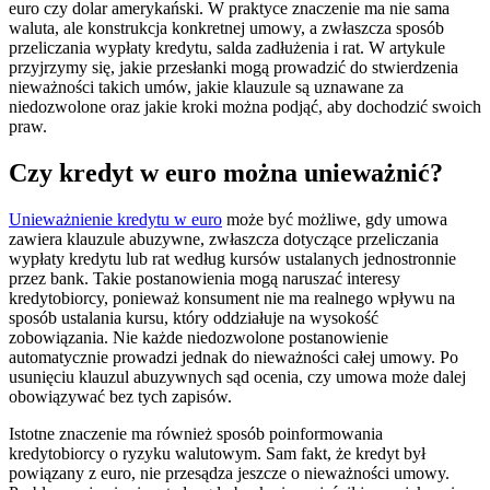
euro czy dolar amerykański. W praktyce znaczenie ma nie sama
waluta, ale konstrukcja konkretnej umowy, a zwłaszcza sposób
przeliczania wypłaty kredytu, salda zadłużenia i rat. W artykule
przyjrzymy się, jakie przesłanki mogą prowadzić do stwierdzenia
nieważności takich umów, jakie klauzule są uznawane za
niedozwolone oraz jakie kroki można podjąć, aby dochodzić swoich
praw.
Czy kredyt w euro można unieważnić?
Unieważnienie kredytu w euro
może być możliwe, gdy umowa
zawiera klauzule abuzywne, zwłaszcza dotyczące przeliczania
wypłaty kredytu lub rat według kursów ustalanych jednostronnie
przez bank. Takie postanowienia mogą naruszać interesy
kredytobiorcy, ponieważ konsument nie ma realnego wpływu na
sposób ustalania kursu, który oddziałuje na wysokość
zobowiązania. Nie każde niedozwolone postanowienie
automatycznie prowadzi jednak do nieważności całej umowy. Po
usunięciu klauzul abuzywnych sąd ocenia, czy umowa może dalej
obowiązywać bez tych zapisów.
Istotne znaczenie ma również sposób poinformowania
kredytobiorcy o ryzyku walutowym. Sam fakt, że kredyt był
powiązany z euro, nie przesądza jeszcze o nieważności umowy.