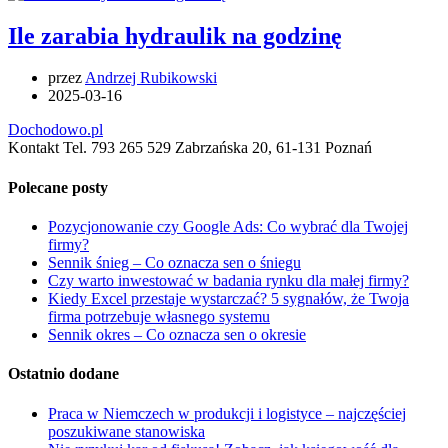
Ile zarabia hydraulik na godzinę
przez
Andrzej Rubikowski
2025-03-16
Dochodowo.pl
Kontakt Tel. 793 265 529 Zabrzańska 20, 61-131 Poznań
Polecane posty
Pozycjonowanie czy Google Ads: Co wybrać dla Twojej
firmy?
Sennik śnieg – Co oznacza sen o śniegu
Czy warto inwestować w badania rynku dla małej firmy?
Kiedy Excel przestaje wystarczać? 5 sygnałów, że Twoja
firma potrzebuje własnego systemu
Sennik okres – Co oznacza sen o okresie
Ostatnio dodane
Praca w Niemczech w produkcji i logistyce – najczęściej
poszukiwane stanowiska