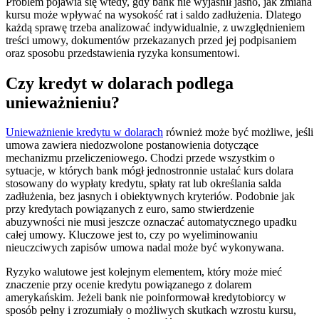
Problem pojawia się wtedy, gdy bank nie wyjaśnił jasno, jak zmiana
kursu może wpływać na wysokość rat i saldo zadłużenia. Dlatego
każdą sprawę trzeba analizować indywidualnie, z uwzględnieniem
treści umowy, dokumentów przekazanych przed jej podpisaniem
oraz sposobu przedstawienia ryzyka konsumentowi.
Czy kredyt w dolarach podlega
unieważnieniu?
Unieważnienie kredytu w dolarach
również może być możliwe, jeśli
umowa zawiera niedozwolone postanowienia dotyczące
mechanizmu przeliczeniowego. Chodzi przede wszystkim o
sytuacje, w których bank mógł jednostronnie ustalać kurs dolara
stosowany do wypłaty kredytu, spłaty rat lub określania salda
zadłużenia, bez jasnych i obiektywnych kryteriów. Podobnie jak
przy kredytach powiązanych z euro, samo stwierdzenie
abuzywności nie musi jeszcze oznaczać automatycznego upadku
całej umowy. Kluczowe jest to, czy po wyeliminowaniu
nieuczciwych zapisów umowa nadal może być wykonywana.
Ryzyko walutowe jest kolejnym elementem, który może mieć
znaczenie przy ocenie kredytu powiązanego z dolarem
amerykańskim. Jeżeli bank nie poinformował kredytobiorcy w
sposób pełny i zrozumiały o możliwych skutkach wzrostu kursu,