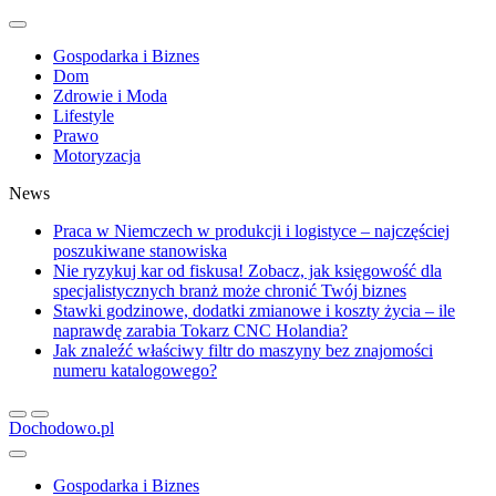
Gospodarka i Biznes
Dom
Zdrowie i Moda
Lifestyle
Prawo
Motoryzacja
News
Praca w Niemczech w produkcji i logistyce – najczęściej
poszukiwane stanowiska
Nie ryzykuj kar od fiskusa! Zobacz, jak księgowość dla
specjalistycznych branż może chronić Twój biznes
Stawki godzinowe, dodatki zmianowe i koszty życia – ile
naprawdę zarabia Tokarz CNC Holandia?
Jak znaleźć właściwy filtr do maszyny bez znajomości
numeru katalogowego?
Dochodowo.pl
Gospodarka i Biznes