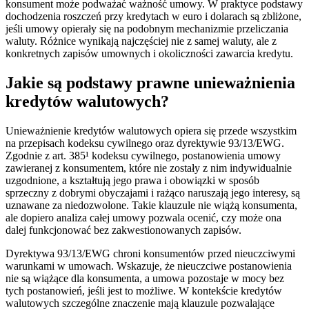
konsument może podważać ważność umowy. W praktyce podstawy
dochodzenia roszczeń przy kredytach w euro i dolarach są zbliżone,
jeśli umowy opierały się na podobnym mechanizmie przeliczania
waluty. Różnice wynikają najczęściej nie z samej waluty, ale z
konkretnych zapisów umownych i okoliczności zawarcia kredytu.
Jakie są podstawy prawne unieważnienia
kredytów walutowych?
Unieważnienie kredytów walutowych opiera się przede wszystkim
na przepisach kodeksu cywilnego oraz dyrektywie 93/13/EWG.
Zgodnie z art. 385¹ kodeksu cywilnego, postanowienia umowy
zawieranej z konsumentem, które nie zostały z nim indywidualnie
uzgodnione, a kształtują jego prawa i obowiązki w sposób
sprzeczny z dobrymi obyczajami i rażąco naruszają jego interesy, są
uznawane za niedozwolone. Takie klauzule nie wiążą konsumenta,
ale dopiero analiza całej umowy pozwala ocenić, czy może ona
dalej funkcjonować bez zakwestionowanych zapisów.
Dyrektywa 93/13/EWG chroni konsumentów przed nieuczciwymi
warunkami w umowach. Wskazuje, że nieuczciwe postanowienia
nie są wiążące dla konsumenta, a umowa pozostaje w mocy bez
tych postanowień, jeśli jest to możliwe. W kontekście kredytów
walutowych szczególne znaczenie mają klauzule pozwalające