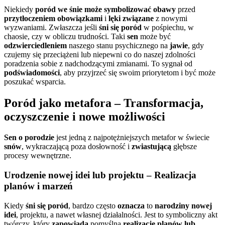
Niekiedy
poród we śnie może symbolizować obawy
przed
przytłoczeniem obowiązkami
i
lęki związane
z nowymi
wyzwaniami. Zwłaszcza jeśli
śni się poród
w pośpiechu, w
chaosie, czy w obliczu trudności. Taki
sen
może być
odzwierciedleniem
naszego stanu psychicznego na
jawie
, gdy
czujemy się przeciążeni lub niepewni co do naszej zdolności
poradzenia sobie z nadchodzącymi zmianami. To sygnał od
podświadomości
, aby przyjrzeć się swoim priorytetom i być może
poszukać wsparcia.
Poród jako metafora – Transformacja,
oczyszczenie i nowe możliwości
Sen o porodzie
jest jedną z najpotężniejszych metafor w świecie
snów
, wykraczającą poza dosłowność i
zwiastującą
głębsze
procesy wewnętrzne.
Urodzenie nowej idei lub projektu – Realizacja
planów i marzeń
Kiedy
śni się poród
, bardzo często
oznacza
to
narodziny nowej
idei
, projektu, a nawet własnej działalności. Jest to symboliczny akt
twórczy, który
zapowiada
pomyślną
realizację planów lub