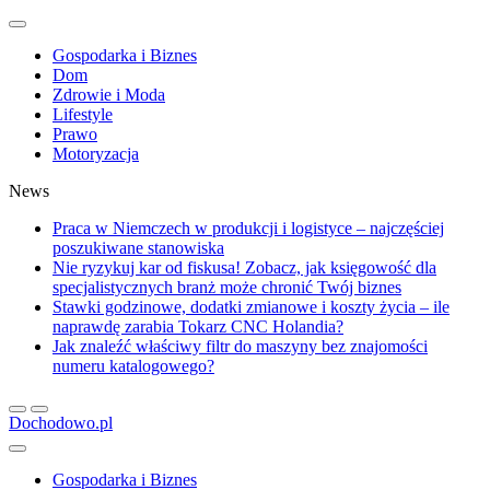
Gospodarka i Biznes
Dom
Zdrowie i Moda
Lifestyle
Prawo
Motoryzacja
News
Praca w Niemczech w produkcji i logistyce – najczęściej
poszukiwane stanowiska
Nie ryzykuj kar od fiskusa! Zobacz, jak księgowość dla
specjalistycznych branż może chronić Twój biznes
Stawki godzinowe, dodatki zmianowe i koszty życia – ile
naprawdę zarabia Tokarz CNC Holandia?
Jak znaleźć właściwy filtr do maszyny bez znajomości
numeru katalogowego?
Dochodowo.pl
Gospodarka i Biznes