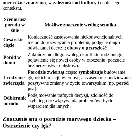
mieć różne znaczenia
, w
zależności od kultury
i osobistego
kontekstu.
Scenariusz
porodu w
Możliwe znaczenie według sennika
śnie
Konieczność zastosowania niekonwencjonalnych
Cesarskie
metod do rozwiązania problemu, podjęcie długo
cięcie
odwlekanej decyzji;
obawy o przyszłość
.
Zakończenie długotrwałego konfliktu rodzinnego,
Poród w
pojawienie się nowej osoby w otoczeniu; poczucie
domu
bezpieczeństwa i bliskości.
Porodzie zwierząt
często
symbolizuje
budowanie
Urodzenie
głębokich relacji, wierność, a czasem niespodziewane,
zwierzęcia
pozytywne zmiany w życiu towarzyskim (np.
poród
psa
).
Podejmowanie trafnych decyzji, zdolność do
Odbieranie
szybkiego rozwiązywania problemów; bycie
porodu
wsparciem dla innych.
Znaczenie snu o porodzie martwego dziecka –
Ostrzeżenie czy lęk?