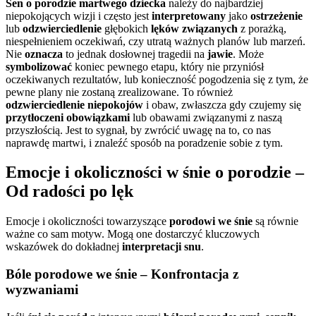
Sen o porodzie martwego dziecka
należy do najbardziej
niepokojących wizji i często jest
interpretowany
jako
ostrzeżenie
lub
odzwierciedlenie
głębokich
lęków związanych
z porażką,
niespełnieniem oczekiwań, czy utratą ważnych planów lub marzeń.
Nie
oznacza
to jednak dosłownej tragedii na
jawie
. Może
symbolizować
koniec pewnego etapu, który nie przyniósł
oczekiwanych rezultatów, lub konieczność pogodzenia się z tym, że
pewne plany nie zostaną zrealizowane. To również
odzwierciedlenie
niepokojów
i obaw, zwłaszcza gdy czujemy się
przytłoczeni obowiązkami
lub obawami związanymi z naszą
przyszłością. Jest to sygnał, by zwrócić uwagę na to, co nas
naprawdę martwi, i znaleźć sposób na poradzenie sobie z tym.
Emocje i okoliczności w śnie o porodzie –
Od radości po lęk
Emocje i okoliczności towarzyszące
porodowi we śnie
są równie
ważne co sam motyw. Mogą one dostarczyć kluczowych
wskazówek do dokładnej
interpretacji snu
.
Bóle porodowe we śnie – Konfrontacja z
wyzwaniami