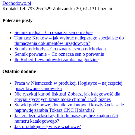
Dochodowo.pl
Kontakt Tel. 793 265 529 Zabrzańska 20, 61-131 Poznań
Polecane posty
Sennik małpa – Co oznacza sen o małpie
Tłumacz Kraków – jak wybrać najlepszego specjalistę do
tłumaczenia dokumentów urzędowych?
Sennik odchody – Co oznacza sen o odchodach
Sennik porwanie – Co oznacza sen o porwaniu
Ile Robert Lewandowski zarabia na godzinę
Ostatnio dodane
Praca w Niemczech w produkcji i logistyce – najczęściej
poszukiwane stanowiska
Nie ryzykuj kar od fiskusa! Zobacz, jak księgowość dla
specjalistycznych branż może chronić Twój biznes
Stawki godzinowe, dodatki zmianowe i koszty życia – ile
naprawdę zarabia Tokarz CNC Holandia?
Jak znaleźć właściwy filtr do maszyny bez znajomości
numeru katalogowego?
Jak produkuje się wieże wiatrowe?