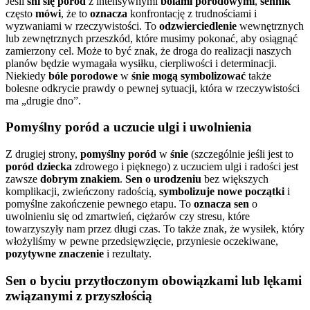
Jeśli
śni się poród
z intensywnymi
bólami porodowymi
,
sennik
często
mówi
, że to
oznacza
konfrontację z trudnościami i
wyzwaniami w rzeczywistości. To
odzwierciedlenie
wewnętrznych
lub zewnętrznych przeszkód, które musimy pokonać, aby osiągnąć
zamierzony cel. Może to być znak, że droga do realizacji naszych
planów będzie wymagała wysiłku, cierpliwości i determinacji.
Niekiedy
bóle porodowe
w
śnie mogą symbolizować
także
bolesne odkrycie prawdy o pewnej sytuacji, która w rzeczywistości
ma „drugie dno”.
Pomyślny poród a uczucie ulgi i uwolnienia
Z drugiej strony,
pomyślny poród
w
śnie
(szczególnie jeśli jest to
poród dziecka
zdrowego i pięknego) z uczuciem ulgi i radości jest
zawsze
dobrym znakiem
.
Sen o urodzeniu
bez większych
komplikacji, zwieńczony radością,
symbolizuje nowe początki
i
pomyślne zakończenie pewnego etapu. To
oznacza sen
o
uwolnieniu się od zmartwień, ciężarów czy stresu, które
towarzyszyły nam przez długi czas. To także znak, że wysiłek, który
włożyliśmy w pewne przedsięwzięcie, przyniesie oczekiwane,
pozytywne znaczenie
i rezultaty.
Sen o byciu przytłoczonym obowiązkami lub lękami
związanymi z przyszłością