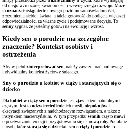
śniący przechodzi przez
ważne zmiany w życiu
, które wymagają
od niego wzmożonej świadomości i wewnętrznego rozwoju. Może
to
oznaczać
osiągnięcie nowego poziomu samoświadomości,
zrozumienia siebie i świata, a także gotowość do podjęcia większej
odpowiedzialności za własne życie i podejmowane decyzje. To
senny
sygnał, że jesteśmy gotowi na ewolucję i wzrost.
Kiedy sen o porodzie ma szczególne
znaczenie? Kontekst osobisty i
ostrzeżenia
Aby w pełni
zinterpretować sen
, należy zawsze brać pod uwagę
indywidualny kontekst życiowy śniącego.
Sny o porodzie u kobiet w ciąży i starających się o
dziecko
Dla
kobiet w ciąży
sen o porodzie
jest zjawiskiem naturalnym i
częstym. Jest to
odzwierciedlenie
ich myśli,
niepokojów
i
ekscytacji związanych z nadchodzącym rozwiązaniem, a także z
instynktem macierzyńskim. W tym przypadku
sennik
często
mówi
o przetwarzaniu emocji i przygotowaniu się na nową rolę. Podobnie
u osób, które
starają się o dziecko
,
sen o ciąży i porodzie
to