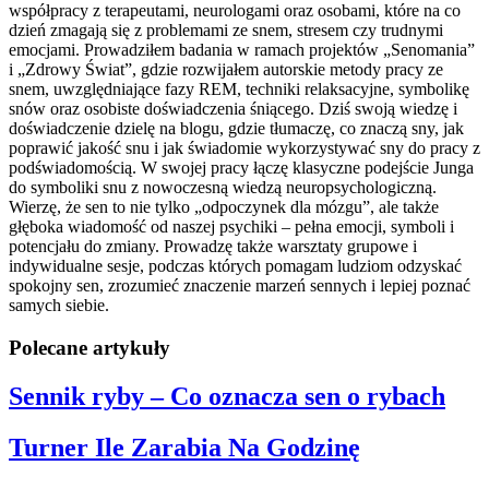
współpracy z terapeutami, neurologami oraz osobami, które na co
dzień zmagają się z problemami ze snem, stresem czy trudnymi
emocjami. Prowadziłem badania w ramach projektów „Senomania”
i „Zdrowy Świat”, gdzie rozwijałem autorskie metody pracy ze
snem, uwzględniające fazy REM, techniki relaksacyjne, symbolikę
snów oraz osobiste doświadczenia śniącego. Dziś swoją wiedzę i
doświadczenie dzielę na blogu, gdzie tłumaczę, co znaczą sny, jak
poprawić jakość snu i jak świadomie wykorzystywać sny do pracy z
podświadomością. W swojej pracy łączę klasyczne podejście Junga
do symboliki snu z nowoczesną wiedzą neuropsychologiczną.
Wierzę, że sen to nie tylko „odpoczynek dla mózgu”, ale także
głęboka wiadomość od naszej psychiki – pełna emocji, symboli i
potencjału do zmiany. Prowadzę także warsztaty grupowe i
indywidualne sesje, podczas których pomagam ludziom odzyskać
spokojny sen, zrozumieć znaczenie marzeń sennych i lepiej poznać
samych siebie.
Polecane artykuły
Sennik ryby – Co oznacza sen o rybach
Turner Ile Zarabia Na Godzinę