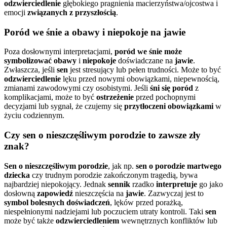
odzwierciedlenie
głębokiego pragnienia macierzyństwa/ojcostwa i
emocji
związanych z przyszłością
.
Poród we śnie a obawy i niepokoje na jawie
Poza dosłownymi interpretacjami,
poród we śnie może
symbolizować obawy
i
niepokoje
doświadczane na
jawie
.
Zwłaszcza, jeśli
sen
jest stresujący lub pełen trudności. Może to być
odzwierciedlenie
lęku przed nowymi obowiązkami, niepewnością,
zmianami zawodowymi czy osobistymi. Jeśli
śni się poród
z
komplikacjami, może to być
ostrzeżenie
przed pochopnymi
decyzjami lub sygnał, że czujemy się
przytłoczeni obowiązkami
w
życiu codziennym.
Czy sen o nieszczęśliwym porodzie to zawsze zły
znak?
Sen o nieszczęśliwym porodzie
, jak np.
sen o porodzie martwego
dziecka
czy trudnym porodzie zakończonym tragedią, bywa
najbardziej niepokojący. Jednak
sennik
rzadko
interpretuje
go jako
dosłowną
zapowiedź
nieszczęścia na
jawie
. Zazwyczaj jest to
symbol
bolesnych doświadczeń
, lęków przed porażką,
niespełnionymi nadziejami lub poczuciem utraty kontroli. Taki
sen
może być także
odzwierciedleniem
wewnętrznych konfliktów lub