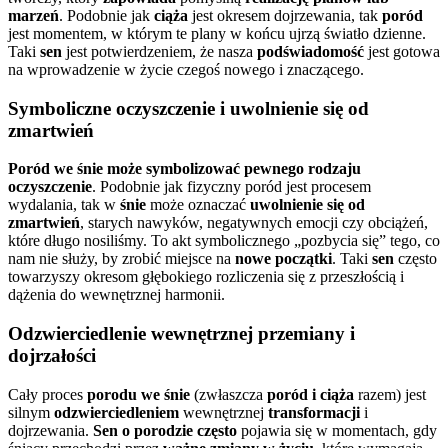
marzeń
. Podobnie jak
ciąża
jest okresem dojrzewania, tak
poród
jest momentem, w którym te plany w końcu ujrzą światło dzienne.
Taki
sen
jest potwierdzeniem, że nasza
podświadomość
jest gotowa
na wprowadzenie w życie czegoś nowego i znaczącego.
Symboliczne oczyszczenie i uwolnienie się od
zmartwień
Poród we śnie może symbolizować pewnego rodzaju
oczyszczenie
. Podobnie jak fizyczny poród jest procesem
wydalania, tak w
śnie
może oznaczać
uwolnienie się od
zmartwień
, starych nawyków, negatywnych emocji czy obciążeń,
które długo nosiliśmy. To akt symbolicznego „pozbycia się” tego, co
nam nie służy, by zrobić miejsce na
nowe początki
. Taki
sen
często
towarzyszy okresom głębokiego rozliczenia się z przeszłością i
dążenia do wewnętrznej harmonii.
Odzwierciedlenie wewnętrznej przemiany i
dojrzałości
Cały proces
porodu we śnie
(zwłaszcza
poród i ciąża
razem) jest
silnym
odzwierciedleniem
wewnętrznej
transformacji
i
dojrzewania.
Sen o porodzie często
pojawia się w momentach, gdy