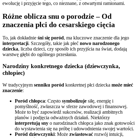
ewolucję i przyjęcie tego, co nieznane, z otwartymi ramionami.
Różne oblicza snu o porodzie – Od
znaczenia płci do cesarskiego cięcia
To, jak dokładnie
śni się poród
, ma kluczowe znaczenie dla jego
interpretacji
. Szczegóły, takie jak płeć
nowo narodzonego
dziecka
, liczba dzieci, czy sposób ich przyjścia na świat, dodają
warstwę głębi do ogólnego przesłania.
Narodziny konkretnego dziecka (dziewczynka,
chłopiec)
W tradycyjnym
senniku poród
konkretnej płci dziecka
może mieć
znaczenie
:
Poród chłopca
: Często
symbolizuje
siłę, energię i
pomyślność, zwłaszcza w sferze zawodowej i finansowej.
Może to być zapowiedź sukcesów, realizacji ambitnych
planów i podjęcia odważnych działań. Niektórzy
interpretują sny
o narodzinach chłopca jako znak gotowości
do wystawienia się na próbę i udowodnienia swojej wartości.
Poród dziewczynki
: Może
zwiastować
rozwój intuicji,