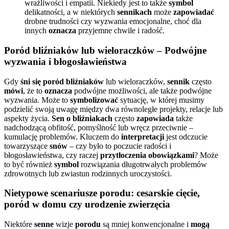
wrażliwości i empatii. Niekiedy jest to także
symbol
delikatności, a w niektórych
sennikach
może
zapowiadać
drobne trudności czy wyzwania emocjonalne, choć dla
innych
oznacza
przyjemne chwile i radość.
Poród bliźniaków lub wieloraczków – Podwójne
wyzwania i błogosławieństwa
Gdy
śni się poród bliźniaków
lub wieloraczków,
sennik
często
mówi
, że to
oznacza
podwójne możliwości, ale także podwójne
wyzwania. Może to
symbolizować
sytuację, w której musimy
podzielić swoją uwagę między dwa równoległe projekty, relacje lub
aspekty życia.
Sen o bliźniakach
często
zapowiada
także
nadchodzącą obfitość, pomyślność lub wręcz przeciwnie –
kumulację problemów. Kluczem do
interpretacji
jest odczucie
towarzyszące
snów
– czy było to poczucie radości i
błogosławieństwa, czy raczej
przytłoczenia obowiązkami
? Może
to być również
symbol
rozwiązania długotrwałych problemów
zdrowotnych lub zwiastun rodzinnych uroczystości.
Nietypowe scenariusze porodu: cesarskie cięcie,
poród w domu czy urodzenie zwierzęcia
Niektóre
senne
wizje
porodu
są mniej konwencjonalne i
mogą