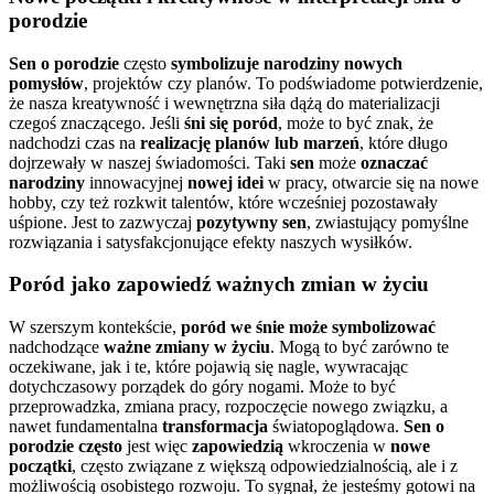
porodzie
Sen o porodzie
często
symbolizuje
narodziny nowych
pomysłów
, projektów czy planów. To podświadome potwierdzenie,
że nasza kreatywność i wewnętrzna siła dążą do materializacji
czegoś znaczącego. Jeśli
śni się poród
, może to być znak, że
nadchodzi czas na
realizację planów lub marzeń
, które długo
dojrzewały w naszej świadomości. Taki
sen
może
oznaczać
narodziny
innowacyjnej
nowej idei
w pracy, otwarcie się na nowe
hobby, czy też rozkwit talentów, które wcześniej pozostawały
uśpione. Jest to zazwyczaj
pozytywny
sen
, zwiastujący pomyślne
rozwiązania i satysfakcjonujące efekty naszych wysiłków.
Poród jako zapowiedź ważnych zmian w życiu
W szerszym kontekście,
poród we śnie może symbolizować
nadchodzące
ważne zmiany w życiu
. Mogą to być zarówno te
oczekiwane, jak i te, które pojawią się nagle, wywracając
dotychczasowy porządek do góry nogami. Może to być
przeprowadzka, zmiana pracy, rozpoczęcie nowego związku, a
nawet fundamentalna
transformacja
światopoglądowa.
Sen o
porodzie często
jest więc
zapowiedzią
wkroczenia w
nowe
początki
, często związane z większą odpowiedzialnością, ale i z
możliwością osobistego rozwoju. To sygnał, że jesteśmy gotowi na