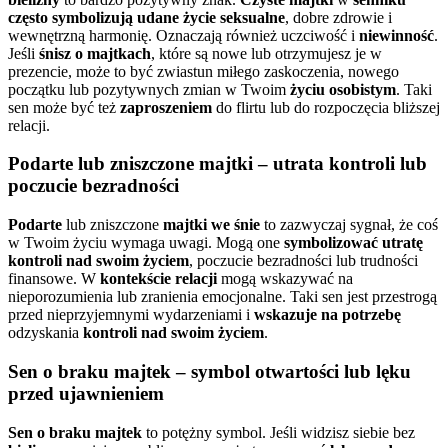
często symbolizują
udane życie seksualne
, dobre zdrowie i
wewnętrzną harmonię. Oznaczają również uczciwość i
niewinność
.
Jeśli
śnisz o majtkach
, które są nowe lub otrzymujesz je w
prezencie, może to być zwiastun miłego zaskoczenia, nowego
początku lub pozytywnych zmian w Twoim
życiu osobistym
. Taki
sen może być też
zaproszeniem
do flirtu lub do rozpoczęcia bliższej
relacji.
Podarte lub zniszczone majtki – utrata kontroli lub
poczucie bezradności
Podarte
lub zniszczone
majtki we śnie
to zazwyczaj sygnał, że coś
w Twoim życiu wymaga uwagi. Mogą one
symbolizować utratę
kontroli nad swoim życiem
, poczucie bezradności lub trudności
finansowe. W
kontekście relacji
mogą wskazywać na
nieporozumienia lub zranienia emocjonalne. Taki sen jest przestrogą
przed nieprzyjemnymi wydarzeniami i
wskazuje na potrzebę
odzyskania
kontroli nad swoim życiem
.
Sen o braku majtek – symbol otwartości lub lęku
przed ujawnieniem
Sen o braku majtek
to potężny symbol. Jeśli widzisz siebie bez