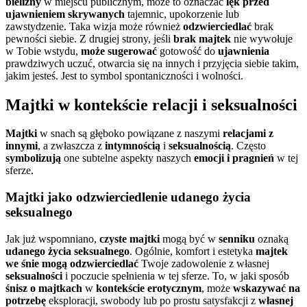
bielizny
w miejscu publicznym, może to oznaczać
lęk przed
ujawnieniem
skrywanych
tajemnic, upokorzenie lub
zawstydzenie. Taka wizja może również
odzwierciedlać
brak
pewności siebie. Z drugiej strony, jeśli
brak majtek
nie wywołuje
w Tobie wstydu,
może sugerować
gotowość do
ujawnienia
prawdziwych uczuć, otwarcia się na innych i przyjęcia siebie takim,
jakim jesteś. Jest to symbol spontaniczności i wolności.
Majtki w kontekście relacji i seksualności
Majtki
w snach są głęboko powiązane z naszymi
relacjami z
innymi
, a zwłaszcza z
intymnością
i
seksualnością
. Często
symbolizują
one subtelne aspekty naszych
emocji i pragnień
w tej
sferze.
Majtki jako odzwierciedlenie udanego życia
seksualnego
Jak już wspomniano,
czyste majtki
mogą być w
senniku
oznaką
udanego życia seksualnego
. Ogólnie, komfort i estetyka
majtek
we śnie
mogą odzwierciedlać
Twoje zadowolenie z własnej
seksualności
i poczucie spełnienia w tej sferze. To, w jaki sposób
śnisz o majtkach
w
kontekście erotycznym
, może
wskazywać na
potrzebę
eksploracji, swobody lub po prostu satysfakcji z
własnej