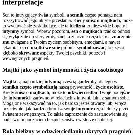
interpretacje
Sen to intrygujący świat symboli, a
sennik
często pomaga nam
rozszyfrować jego ukryte przesłania. Kiedy
śnisz o majtkach
, może
to wydawać się zaskakujące, ale ta
bielizna
to niezwykle bogaty i
intymny
symbol. Wbrew pozorom,
sen o majtkach
rzadko odnosi
się wyłącznie do sfery erotycznej, a znacznie częściej ma
znaczenie
snu
związane z Twoim życiem osobistym, emocjami, a nawet
lękami. To, co
majtki we śnie
próbują
symbolizować
, to często
głęboko
skrywane
aspekty Twojej psychiki, potrzeb i
wewnętrznych pragnień.
Majtki jako symbol intymności i życia osobistego
Majtki
są najbardziej
intymną
częścią garderoby, dlatego w
senniku
często symbolizują
naszą prywatność i
życie osobiste
.
Kiedy
śnisz o majtkach
, może to
odzwierciedlać
Twoje podejście
do
intymności
, zarówno w relacjach z innymi, jak i z samym sobą.
Mogą one wskazywać na to, jak bardzo jesteś otwarty lub, wręcz
przeciwnie, jak bardzo chronisz swoje
intymne
części duszy przed
światem zewnętrznym. To także zaproszenie do zastanowienia się
nad Twoim poczuciem bezpieczeństwa w sferze osobistej.
Rola bielizny w odzwierciedlaniu ukrytych pragnień