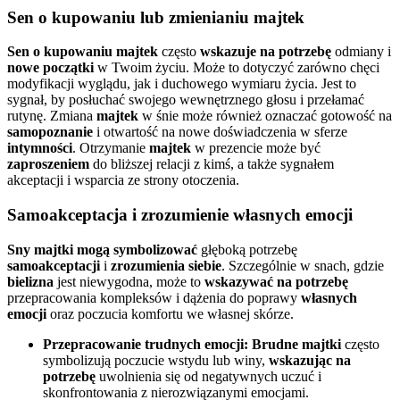
Sen o kupowaniu lub zmienianiu majtek
Sen o kupowaniu majtek
często
wskazuje na potrzebę
odmiany i
nowe początki
w Twoim życiu. Może to dotyczyć zarówno chęci
modyfikacji wyglądu, jak i duchowego wymiaru życia. Jest to
sygnał, by posłuchać swojego wewnętrznego głosu i przełamać
rutynę. Zmiana
majtek
w śnie może również oznaczać gotowość na
samopoznanie
i otwartość na nowe doświadczenia w sferze
intymności
. Otrzymanie
majtek
w prezencie może być
zaproszeniem
do bliższej relacji z kimś, a także sygnałem
akceptacji i wsparcia ze strony otoczenia.
Samoakceptacja i zrozumienie własnych emocji
Sny majtki mogą symbolizować
głęboką potrzebę
samoakceptacji
i
zrozumienia siebie
. Szczególnie w snach, gdzie
bielizna
jest niewygodna, może to
wskazywać na potrzebę
przepracowania kompleksów i dążenia do poprawy
własnych
emocji
oraz poczucia komfortu we własnej skórze.
Przepracowanie trudnych emocji:
Brudne majtki
często
symbolizują poczucie wstydu lub winy,
wskazując na
potrzebę
uwolnienia się od negatywnych uczuć i
skonfrontowania z nierozwiązanymi emocjami.