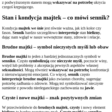
z podwyższonym stanem mogą
wskazywać na potrzebę
ukrycia
czegoś krępującego.
Stan i kondycja majtek – co mówi sennik?
Kondycja
majtek we śnie
jest równie ważna, jak ich kolor czy
fason.
Sennik
bardzo szczegółowo
interpretuje
stan
bielizny
,
dając nam wgląd w nasze wewnętrzne stany, zdrowie i relacje.
Brudne majtki – symbol nieczystych myśli lub obaw
Brudne majtki
to jeden z bardziej jednoznacznych symboli w
senniku
. Często
symbolizują
one
nieczyste myśli
, poczucie winy,
wstyd lub problemy z akceptacją pewnych aspektów własnej
seksualności
. Mogą również
wskazywać na potrzebę
konfrontacji
z nierozwiązanymi emocjami. Co więcej,
sennik
często
interpretuje
brudne majtki
jako zwiastun choroby, sugerując
potrzebę zadbania o zdrowie. Mogą też symbolizować nieczyste
sumienie z powodu nieeleganckiego zachowania na
jawie
.
Czyste i nowe majtki – znak pozytywnych zmian
W przeciwieństwie do
brudnych majtek
,
czysty
i nowy element
bielizny
to bardzo pozytywny znak.
Czyste majtki
w
senniku