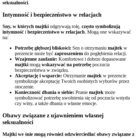
seksualności
.
Intymność i bezpieczeństwo w relacjach
Sny, w których majtki
odgrywają rolę,
często symbolizują
intymność
i
bezpieczeństwo w relacjach
. Mogą one wskazywać
na:
Potrzebę głębszej bliskości:
Sen o otrzymaniu
majtek
w
prezencie może być
zaproszeniem
do pogłębienia relacji.
Wzajemne zaufanie:
Komfortowe i dobrze dopasowane
majtki
mogą
wskazywać na potrzebę
poczucia
bezpieczeństwa w związku.
Akceptację i wsparcie:
Otrzymanie
majtek
w prezencie
symbolizuje akceptację Twoich osobistych wyborów przez
otoczenie.
Konieczność dbania o siebie:
Pranie
majtek
może
symbolizować potrzebę uwolnienia się od poczucia wstydu
czy winy, a także dbania o własne emocje.
Obawy związane z ujawnieniem własnej
seksualności
Majtki we śnie
mogą również odzwierciedlać
obawy związane z