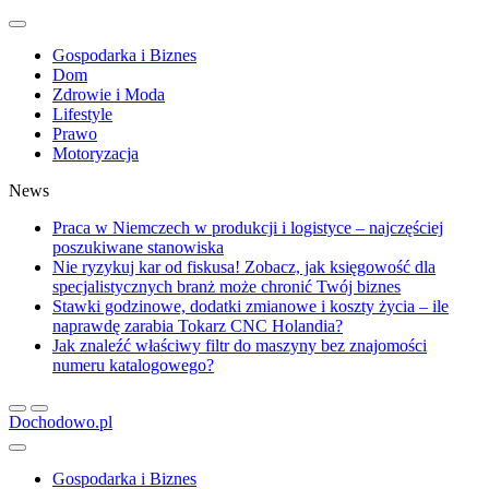
Gospodarka i Biznes
Dom
Zdrowie i Moda
Lifestyle
Prawo
Motoryzacja
News
Praca w Niemczech w produkcji i logistyce – najczęściej
poszukiwane stanowiska
Nie ryzykuj kar od fiskusa! Zobacz, jak księgowość dla
specjalistycznych branż może chronić Twój biznes
Stawki godzinowe, dodatki zmianowe i koszty życia – ile
naprawdę zarabia Tokarz CNC Holandia?
Jak znaleźć właściwy filtr do maszyny bez znajomości
numeru katalogowego?
Dochodowo.pl
Gospodarka i Biznes