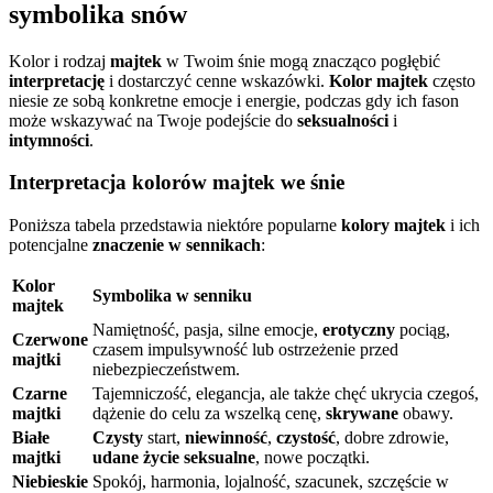
symbolika snów
Kolor i rodzaj
majtek
w Twoim śnie mogą znacząco pogłębić
interpretację
i dostarczyć cenne wskazówki.
Kolor majtek
często
niesie ze sobą konkretne emocje i energie, podczas gdy ich fason
może wskazywać na Twoje podejście do
seksualności
i
intymności
.
Interpretacja kolorów majtek we śnie
Poniższa tabela przedstawia niektóre popularne
kolory majtek
i ich
potencjalne
znaczenie w sennikach
:
Kolor
Symbolika w senniku
majtek
Namiętność, pasja, silne emocje,
erotyczny
pociąg,
Czerwone
czasem impulsywność lub ostrzeżenie przed
majtki
niebezpieczeństwem.
Czarne
Tajemniczość, elegancja, ale także chęć ukrycia czegoś,
majtki
dążenie do celu za wszelką cenę,
skrywane
obawy.
Białe
Czysty
start,
niewinność
,
czystość
, dobre zdrowie,
majtki
udane życie seksualne
, nowe początki.
Niebieskie
Spokój, harmonia, lojalność, szacunek, szczęście w