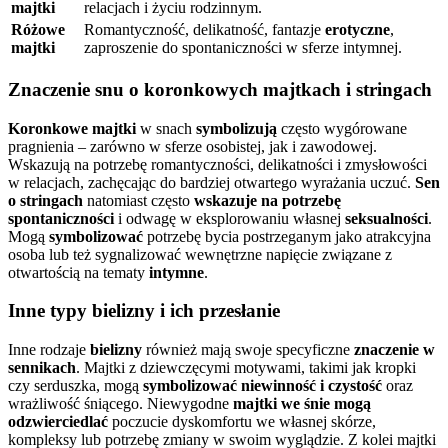
majtki
relacjach i życiu rodzinnym.
Różowe
Romantyczność, delikatność, fantazje
erotyczne
,
majtki
zaproszenie do spontaniczności w sferze intymnej.
Znaczenie snu o koronkowych majtkach i stringach
Koronkowe majtki
w snach
symbolizują
często wygórowane
pragnienia – zarówno w sferze osobistej, jak i zawodowej.
Wskazują na potrzebę romantyczności, delikatności i zmysłowości
w relacjach, zachęcając do bardziej otwartego wyrażania uczuć.
Sen
o stringach
natomiast często
wskazuje na potrzebę
spontaniczności
i odwagę w eksplorowaniu własnej
seksualności
.
Mogą
symbolizować
potrzebę bycia postrzeganym jako atrakcyjna
osoba lub też sygnalizować wewnętrzne napięcie związane z
otwartością na tematy
intymne
.
Inne typy bielizny i ich przesłanie
Inne rodzaje
bielizny
również mają swoje specyficzne
znaczenie w
sennikach
. Majtki z dziewczęcymi motywami, takimi jak kropki
czy serduszka, mogą
symbolizować niewinność i czystość
oraz
wrażliwość śniącego. Niewygodne
majtki we śnie
mogą
odzwierciedlać
poczucie dyskomfortu we własnej skórze,
kompleksy lub potrzebę zmiany w swoim wyglądzie. Z kolei majtki