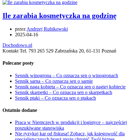
Ile zarabia kosmetyczka na godzinę
przez
Andrzej Rubikowski
2025-04-16
Dochodowo.pl
Kontakt Tel. 793 265 529 Zabrzańska 20, 61-131 Poznań
Polecane posty
Sennik winogrona – Co oznacza sen o winogronach
Sennik sarna – Co oznacza sen o sarnie
Sennik naga kobieta – Co oznacza sen o nagiej kobiecie
Sennik skarpetki – Co oznacza sen o skarpetkach
Sennik ptaki – Co oznacza sen o ptakach
Ostatnio dodane
Praca w Niemczech w produkcji i logistyce – najczęściej
poszukiwane stanowiska
Nie ryzykuj kar od fiskusa! Zobacz, jak księgowość dla
specjalistycznych branż może chronić Twój biznes