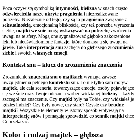
Poza oczywistą symboliką
intymności
,
bielizna
w snach często
odzwierciedla
nasze
ukryte pragnienia
i niezrealizowane
potrzeby. Niezależnie od tego, czy są to
pragnienia
związane z
seksualnością
, emocjonalną bliskością, czy też potrzeba wyrażenia
siebie,
majtki we śnie
mogą
wskazywać na potrzebę
zwrócenia
uwagi na te sfery. Mogą one sygnalizować głęboko zakorzenione
lęki lub nieuświadomione fantazje, które domagają się uwagi na
jawie
. Taka
interpretacja snu
zachęca do głębszego
zrozumienia
siebie
i swoich
własnych emocji
.
Kontekst snu – klucz do zrozumienia znaczenia
Zrozumienie
znaczenia snu o majtkach
wymaga zawsze
uwzględnienia pełnego
kontekstu
snu. To nie tylko sam motyw
majtek
, ale cała sceneria, towarzyszące emocje, osoby pojawiające
się we śnie oraz Twoje odczucia wobec widzianej
bielizny
– każdy
szczegół ma znaczenie. Czy
majtki
były na Tobie, czy widziałeś je
gdzieś indziej? Czy były nowe, czy stare? Czyste czy
brudne
majtki
? Wszystkie te elementy w istotny sposób wpływają na
interpretację snów
i pomagają
sprawdzić
, co
sennik majtki
chce
Ci przekazać.
Kolor i rodzaj majtek – głębsza