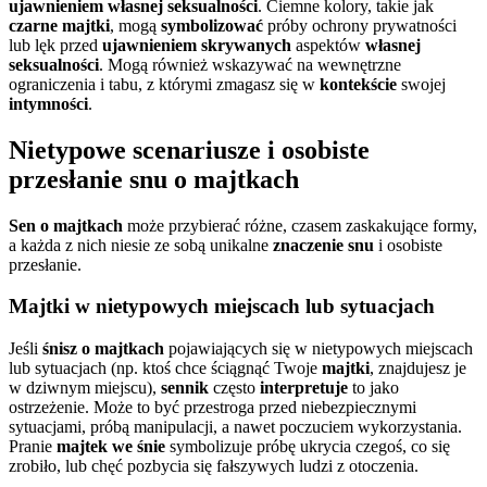
ujawnieniem własnej seksualności
. Ciemne kolory, takie jak
czarne majtki
, mogą
symbolizować
próby ochrony prywatności
lub lęk przed
ujawnieniem
skrywanych
aspektów
własnej
seksualności
. Mogą również wskazywać na wewnętrzne
ograniczenia i tabu, z którymi zmagasz się w
kontekście
swojej
intymności
.
Nietypowe scenariusze i osobiste
przesłanie snu o majtkach
Sen o majtkach
może przybierać różne, czasem zaskakujące formy,
a każda z nich niesie ze sobą unikalne
znaczenie snu
i osobiste
przesłanie.
Majtki w nietypowych miejscach lub sytuacjach
Jeśli
śnisz o majtkach
pojawiających się w nietypowych miejscach
lub sytuacjach (np. ktoś chce ściągnąć Twoje
majtki
, znajdujesz je
w dziwnym miejscu),
sennik
często
interpretuje
to jako
ostrzeżenie. Może to być przestroga przed niebezpiecznymi
sytuacjami, próbą manipulacji, a nawet poczuciem wykorzystania.
Pranie
majtek we śnie
symbolizuje próbę ukrycia czegoś, co się
zrobiło, lub chęć pozbycia się fałszywych ludzi z otoczenia.