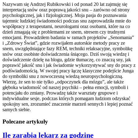
Nazywam się Andrzej Rubikowski i od ponad 20 lat zajmuję się
interpretacją snów oraz poprawą jakości snu – zarówno od strony
psychologicznej, jak i fizjologicznej. Moja pasja do poznawania
tajemnic ludzkiej świadomości podczas snu zaprowadziła mnie do
współpracy z terapeutami, neurologami oraz osobami, które na co
dzień zmagają się z problemami ze snem, stresem czy trudnymi
emocjami. Prowadziłem badania w ramach projektów „Senomania”
i „Zdrowy Świat”, gdzie rozwijałem autorskie metody pracy ze
snem, uwzględniające fazy REM, techniki relaksacyjne, symbolikę
snów oraz osobiste doświadczenia śniącego. Dziś swoją wiedzę i
doświadczenie dzielę na blogu, gdzie tłumaczę, co znaczą sny, jak
poprawić jakość snu i jak świadomie wykorzystywać sny do pracy z
podświadomością. W swojej pracy łączę klasyczne podejście Junga
do symboliki snu z nowoczesną wiedzą neuropsychologiczną.
Wierzę, że sen to nie tylko „odpoczynek dla mózgu”, ale także
głęboka wiadomość od naszej psychiki – pełna emocji, symboli i
potencjału do zmiany. Prowadzę także warsztaty grupowe i
indywidualne sesje, podczas których pomagam ludziom odzyskać
spokojny sen, zrozumieć znaczenie marzeń sennych i lepiej poznać
samych siebie.
Polecane artykuły
Ile zarabia lekarz za godzinę