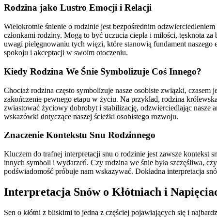
Rodzina jako Lustro Emocji i Relacji
Wielokrotnie śnienie o rodzinie jest bezpośrednim odzwierciedlenie
członkami rodziny. Mogą to być uczucia ciepła i miłości, tęsknota 
uwagi pielęgnowaniu tych więzi, które stanowią fundament naszego e
spokoju i akceptacji w swoim otoczeniu.
Kiedy Rodzina We Śnie Symbolizuje Coś Innego?
Chociaż rodzina często symbolizuje nasze osobiste związki, czasem 
zakończenie pewnego etapu w życiu. Na przykład, rodzina królewska w
zwiastować życiowy dobrobyt i stabilizację, odzwierciedlając nasze am
wskazówki dotyczące naszej ścieżki osobistego rozwoju.
Znaczenie Kontekstu Snu Rodzinnego
Kluczem do trafnej interpretacji snu o rodzinie jest zawsze konteks
innych symboli i wydarzeń. Czy rodzina we śnie była szczęśliwa, cz
podświadomość próbuje nam wskazywać. Dokładna interpretacja snó
Interpretacja Snów o Kłótniach i Napięci
Sen o kłótni z bliskimi to jedna z częściej pojawiających się i najba