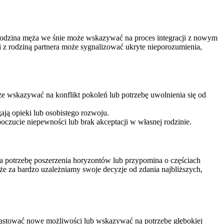
. Rodzina męża we śnie może wskazywać na proces integracji z nowym
ótni z rodziną partnera może sygnalizować ukryte nieporozumienia,
oże wskazywać na konflikt pokoleń lub potrzebę uwolnienia się od
ają opieki lub osobistego rozwoju.
czucie niepewności lub brak akceptacji w własnej rodzinie.
na potrzebę poszerzenia horyzontów lub przypomina o częściach
 że za bardzo uzależniamy swoje decyzje od zdania najbliższych,
zwiastować nowe możliwości lub wskazywać na potrzebę głębokiej