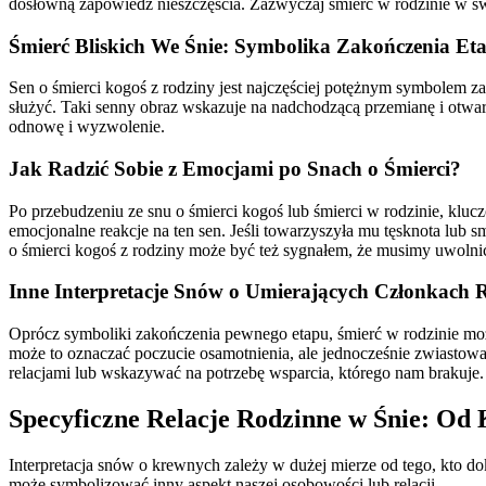
dosłowną zapowiedź nieszczęścia. Zazwyczaj śmierć w rodzinie w świ
Śmierć Bliskich We Śnie: Symbolika Zakończenia Et
Sen o śmierci kogoś z rodziny jest najczęściej potężnym symbolem 
służyć. Taki senny obraz wskazuje na nadchodzącą przemianę i otwa
odnowę i wyzwolenie.
Jak Radzić Sobie z Emocjami po Snach o Śmierci?
Po przebudzeniu ze snu o śmierci kogoś lub śmierci w rodzinie, klucz
emocjonalne reakcje na ten sen. Jeśli towarzyszyła mu tęsknota lub s
o śmierci kogoś z rodziny może być też sygnałem, że musimy uwolnić 
Inne Interpretacje Snów o Umierających Członkach 
Oprócz symboliki zakończenia pewnego etapu, śmierć w rodzinie może
może to oznaczać poczucie osamotnienia, ale jednocześnie zwiastowa
relacjami lub wskazywać na potrzebę wsparcia, którego nam brakuje.
Specyficzne Relacje Rodzinne w Śnie: Od
Interpretacja snów o krewnych zależy w dużej mierze od tego, kto dok
może symbolizować inny aspekt naszej osobowości lub relacji.