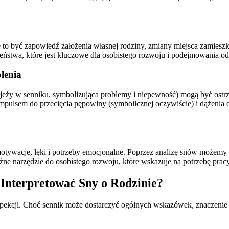
to być zapowiedź założenia własnej rodziny, zmiany miejsca zamieszk
eczeństwa, które jest kluczowe dla osobistego rozwoju i podejmowania 
lenia
ina jeży w senniku, symbolizująca problemy i niepewność) mogą być o
ć impulsem do przecięcia pępowiny (symbolicznej oczywiście) i dążeni
otywacje, lęki i potrzeby emocjonalne. Poprzez analizę snów możemy d
tężne narzędzie do osobistego rozwoju, które wskazuje na potrzebę prac
Interpretować Sny o Rodzinie?
spekcji. Choć sennik może dostarczyć ogólnych wskazówek, znaczenie s