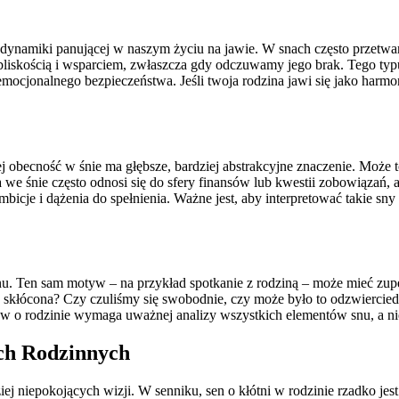
m dynamiki panującej w naszym życiu na jawie. W snach często przetw
za bliskością i wsparciem, zwłaszcza gdy odczuwamy jego brak. Tego t
mocjonalnego bezpieczeństwa. Jeśli twoja rodzina jawi się jako harm
jej obecność w śnie ma głębsze, bardziej abstrakcyjne znaczenie. Moż
e śnie często odnosi się do sfery finansów lub kwestii zobowiązań, a n
bicje i dążenia do spełnienia. Ważne jest, aby interpretować takie sny 
t snu. Ten sam motyw – na przykład spotkanie z rodziną – może mieć zu
y skłócona? Czy czuliśmy się swobodnie, czy może było to odzwiercied
w o rodzinie wymaga uważnej analizy wszystkich elementów snu, a n
ach Rodzinnych
rdziej niepokojących wizji. W senniku, sen o kłótni w rodzinie rzadko 