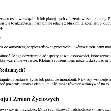
aszcza u osób w związkach lub planujących założenie własnej rodziny
iastuje to akceptację i harmonijne relacje z bliskimi. Z kolei sen o kł
ą.
e
ek do autorytetu, bezpieczeństwa i przeszłości. Kłótnia z rodzicami m
zialność. Mogą odzwierciedlać aspekty naszej osobowości, które wymag
 także wzajemne wsparcie. Kłótnia z rodzeństwem może wskazywać na po
 Rodzinnych?
pragnienie zmian w życiu lub poczucie monotonii. Niekiedy wskazuje 
choć pozornie oznacza ciepło i miłość, może również wskazywać na to,
oju i Zmian Życiowych
i drogowskazy na przyszłość. Mogą sygnalizować nadchodzące zmiany, 