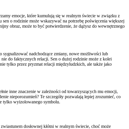
arzamy emocje, które kumulują się w realnym świecie w związku z
ypu sen o rodzinie może wskazywać na potrzebę poświęcenia większej
onijny obraz, może to być potwierdzenie, że dążysz do wewnętrznego
e to sygnalizować nadchodzące zmiany, nowe możliwości lub
ie do faktycznych relacji. Sen o dużej rodzinie może z kolei
nie tylko przez pryzmat relacji międzyludzkich, ale także jako
pełnie inne znaczenie w zależności od towarzyszących mu emocji,
lenie nieporozumień? Te szczegóły pozwalają lepiej zrozumieć, co
ie tylko wyizolowanego symbolu.
jest zwiastunem dosłownej kłótni w realnym świecie, choć może