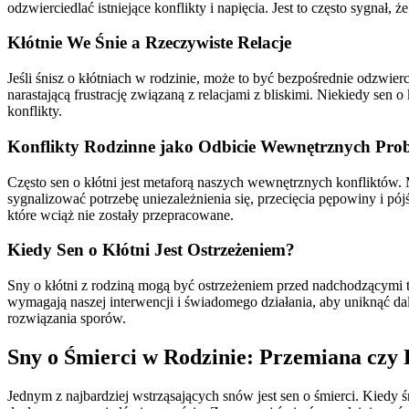
odzwierciedlać istniejące konflikty i napięcia. Jest to często sygna
Kłótnie We Śnie a Rzeczywiste Relacje
Jeśli śnisz o kłótniach w rodzinie, może to być bezpośrednie odzwie
narastającą frustrację związaną z relacjami z bliskimi. Niekiedy se
konflikty.
Konflikty Rodzinne jako Odbicie Wewnętrznych Pr
Często sen o kłótni jest metaforą naszych wewnętrznych konfliktów
sygnalizować potrzebę uniezależnienia się, przecięcia pępowiny i pó
które wciąż nie zostały przepracowane.
Kiedy Sen o Kłótni Jest Ostrzeżeniem?
Sny o kłótni z rodziną mogą być ostrzeżeniem przed nadchodzącymi 
wymagają naszej interwencji i świadomego działania, aby uniknąć d
rozwiązania sporów.
Sny o Śmierci w Rodzinie: Przemiana czy
Jednym z najbardziej wstrząsających snów jest sen o śmierci. Kiedy ś