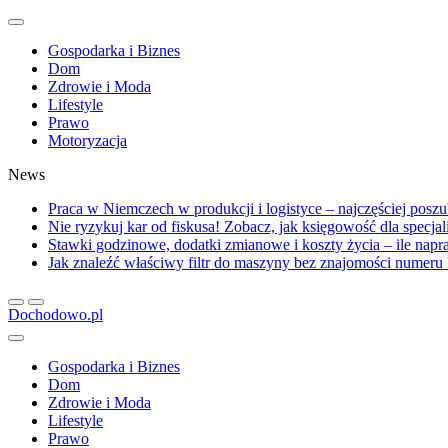
Gospodarka i Biznes
Dom
Zdrowie i Moda
Lifestyle
Prawo
Motoryzacja
News
Praca w Niemczech w produkcji i logistyce – najczęściej posz
Nie ryzykuj kar od fiskusa! Zobacz, jak księgowość dla specja
Stawki godzinowe, dodatki zmianowe i koszty życia – ile na
Jak znaleźć właściwy filtr do maszyny bez znajomości numer
Dochodowo.pl
Gospodarka i Biznes
Dom
Zdrowie i Moda
Lifestyle
Prawo