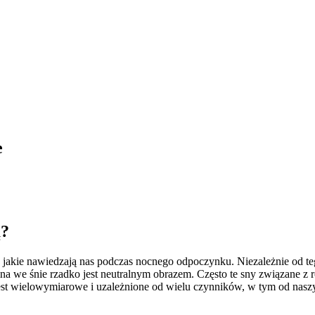
e
ą?
i, jakie nawiedzają nas podczas nocnego odpoczynku. Niezależnie od teg
ina we śnie rzadko jest neutralnym obrazem. Często te sny związane z 
 jest wielowymiarowe i uzależnione od wielu czynników, w tym od nas