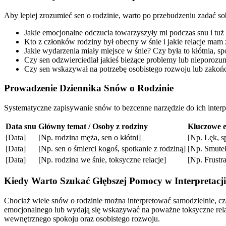
Aby lepiej zrozumieć sen o rodzinie, warto po przebudzeniu zadać sob
Jakie emocjonalne odczucia towarzyszyły mi podczas snu i tuż po
Kto z członków rodziny był obecny w śnie i jakie relacje mam
Jakie wydarzenia miały miejsce w śnie? Czy była to kłótnia, sp
Czy sen odzwierciedlał jakieś bieżące problemy lub nieporozu
Czy sen wskazywał na potrzebę osobistego rozwoju lub zakoń
Prowadzenie Dziennika Snów o Rodzinie
Systematyczne zapisywanie snów to bezcenne narzędzie do ich interp
Data snu
Główny temat / Osoby z rodziny
Kluczowe 
[Data]
[Np. rodzina męża, sen o kłótni]
[Np. Lęk, s
[Data]
[Np. sen o śmierci kogoś, spotkanie z rodziną]
[Np. Smutek
[Data]
[Np. rodzina we śnie, toksyczne relacje]
[Np. Frustr
Kiedy Warto Szukać Głębszej Pomocy w Interpretacj
Chociaż wiele snów o rodzinie można interpretować samodzielnie, czas
emocjonalnego lub wydają się wskazywać na poważne toksyczne relacje,
wewnętrznego spokoju oraz osobistego rozwoju.