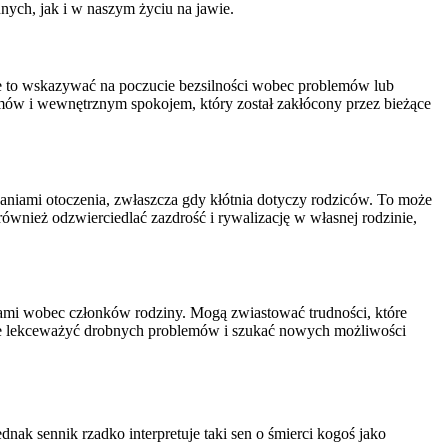
nnych, jak i w naszym życiu na jawie.
Może to wskazywać na poczucie bezsilności wobec problemów lub
blemów i wewnętrznym spokojem, który został zakłócony przez bieżące
aniami otoczenia, zwłaszcza gdy kłótnia dotyczy rodziców. To może
ównież odzwierciedlać zazdrość i rywalizację w własnej rodzinie,
kami wobec członków rodziny. Mogą zwiastować trudności, które
 nie lekceważyć drobnych problemów i szukać nowych możliwości
dnak sennik rzadko interpretuje taki sen o śmierci kogoś jako