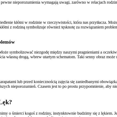
ł, że pewne nieporozumienia wymagają uwagi, zarówno w relacjach rodzi
rciedlenie kłótni w rodzinie w rzeczywistości, która nas przytłacza. 
n o kłótni z rodziną symbolizuje również tęsknotę za rozwiązaniem pro
oblemów
. Może symbolizować niezgodę między naszymi pragnieniami a oczekiw
jścia własną drogą, wbrew utartym schematom. Taki senny obraz może r
tarapatami lub przed koniecznością zajęcia się zaniedbanymi obowiąz
alszych nieporozumień. Czasem jest to po prostu przypomnienie, aby
 Lęk?
nimy o śmierci kogoś z rodziny, instynktownie budzimy się z lękiem. Je