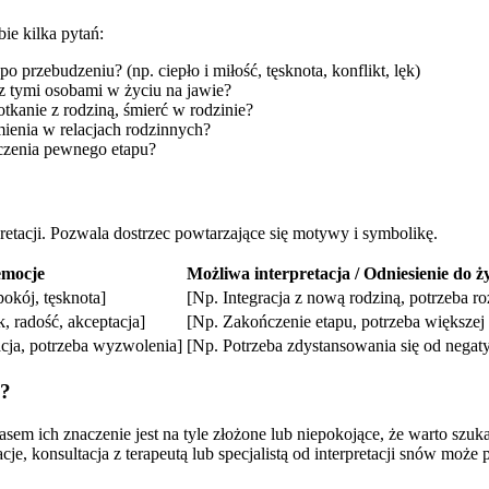
ie kilka pytań:
 przebudzeniu? (np. ciepło i miłość, tęsknota, konflikt, lęk)
 z tymi osobami w życiu na jawie?
otkanie z rodziną, śmierć w rodzinie?
mienia w relacjach rodzinnych?
czenia pewnego etapu?
retacji. Pozwala dostrzec powtarzające się motywy i symbolikę.
emocje
Możliwa interpretacja / Odniesienie do ż
pokój, tęsknota]
[Np. Integracja z nową rodziną, potrzeba ro
, radość, akceptacja]
[Np. Zakończenie etapu, potrzeba większej 
acja, potrzeba wyzwolenia]
[Np. Potrzeba zdystansowania się od neg
i?
em ich znaczenie jest na tyle złożone lub niepokojące, że warto szukać
 konsultacja z terapeutą lub specjalistą od interpretacji snów może p