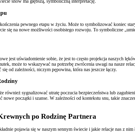
ecie snów ma głębszą, symboliczną interpretację.
apu
zakończenia pewnego etapu w życiu. Może to symbolizować koniec stary
rcie się na nowe możliwości osobistego rozwoju. To symboliczne „umi
owe jest uświadomienie sobie, że jest to często projekcja naszych lęk
mutek, może to wskazywać na potrzebę zwrócenia uwagi na nasze relacje 
się od zależności, niczym pępowina, która nas jeszcze łączy.
Rodziny
 również sygnalizować utratę poczucia bezpieczeństwa lub zagubienie.
ć nowe początki i szanse. W zależności od kontekstu snu, takie znacz
 Krewnych po Rodzinę Partnera
ładnie pojawia się w naszym sennym świecie i jakie relacje nas z nim 