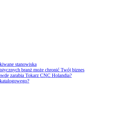
ukiwane stanowiska
listycznych branż może chronić Twój biznes
prawdę zarabia Tokarz CNC Holandia?
u katalogowego?