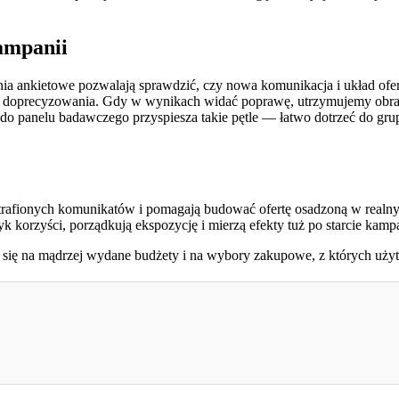
kampanii
ia ankietowe pozwalają sprawdzić, czy nowa komunikacja i układ ofer
ą doprecyzowania. Gdy w wynikach widać poprawę, utrzymujemy obrany
p do panelu badawczego przyspiesza takie pętle — łatwo dotrzeć do gru
etrafionych komunikatów i pomagają budować ofertę osadzoną w realny
yk korzyści, porządkują ekspozycję i mierzą efekty tuż po starcie kampa
a się na mądrzej wydane budżety i na wybory zakupowe, z których użyt