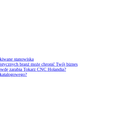
ukiwane stanowiska
listycznych branż może chronić Twój biznes
prawdę zarabia Tokarz CNC Holandia?
u katalogowego?