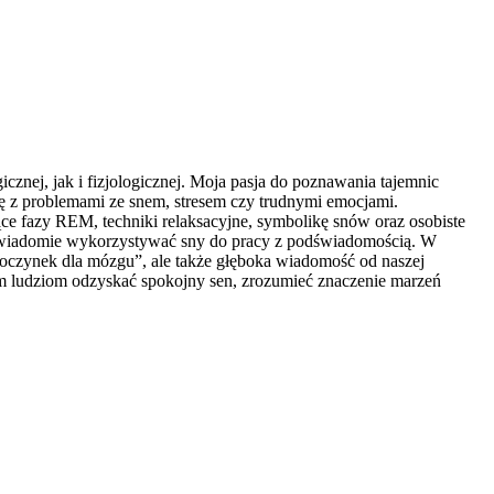
znej, jak i fizjologicznej. Moja pasja do poznawania tajemnic
ię z problemami ze snem, stresem czy trudnymi emocjami.
e fazy REM, techniki relaksacyjne, symbolikę snów oraz osobiste
ak świadomie wykorzystywać sny do pracy z podświadomością. W
dpoczynek dla mózgu”, ale także głęboka wiadomość od naszej
am ludziom odzyskać spokojny sen, zrozumieć znaczenie marzeń