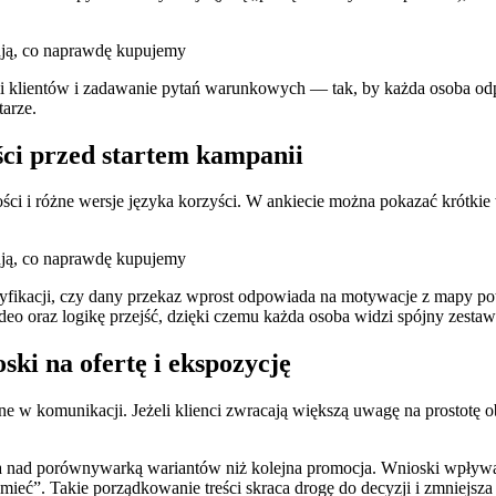
i klientów i zadawanie pytań warunkowych — tak, by każda osoba odpo
arze.
ści przed startem kampanii
 i różne wersje języka korzyści. W ankiecie można pokazać krótkie w
ryfikacji, czy dany przekaz wprost odpowiada na motywacje z mapy potrz
ideo oraz logikę przejść, dzięki czemu każda osoba widzi spójny zesta
ski na ofertę i ekspozycję
e w komunikacji. Jeżeli klienci zwracają większą uwagę na prostotę o
aca nad porównywarką wariantów niż kolejna promocja. Wnioski wpływa
 mieć”. Takie porządkowanie treści skraca drogę do decyzji i zmniejsz