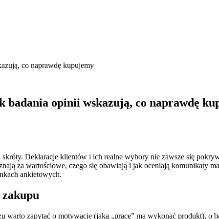
kazują, co naprawdę kupujemy
k badania opinii wskazują, co naprawdę k
 skróty. Deklaracje klientów i ich realne wybory nie zawsze się pokry
ją za wartościowe, czego się obawiają i jak oceniają komunikaty marek
unkach ankietowych.
y zakupu
u warto zapytać o motywacje (jaką „pracę” ma wykonać produkt), o bar