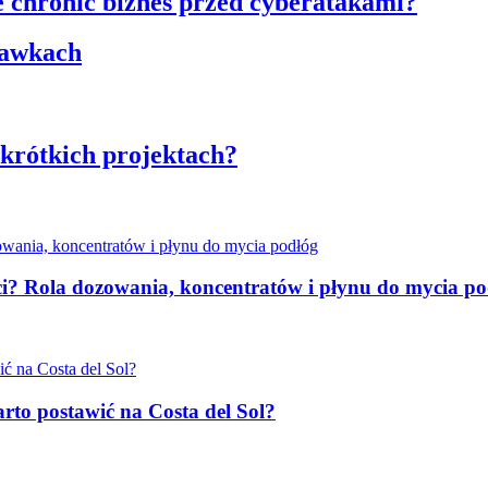
e chronić biznes przed cyberatakami?
kawkach
krótkich projektach?
ci? Rola dozowania, koncentratów i płynu do mycia p
rto postawić na Costa del Sol?