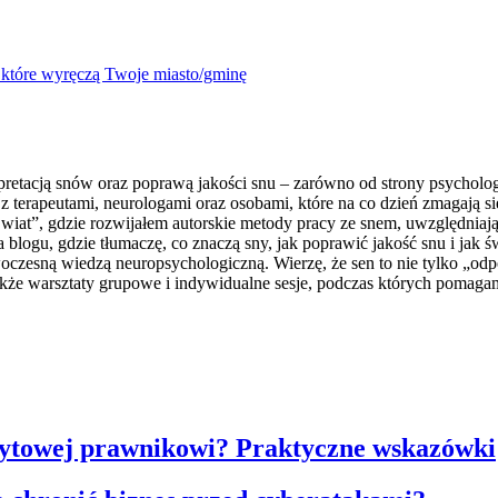
, które wyręczą Twoje miasto/gminę
retacją snów oraz poprawą jakości snu – zarówno od strony psychologic
 terapeutami, neurologami oraz osobami, które na co dzień zmagają s
t”, gdzie rozwijałem autorskie metody pracy ze snem, uwzględniając
a blogu, gdzie tłumaczę, co znaczą sny, jak poprawić jakość snu i j
woczesną wiedzą neuropsychologiczną. Wierzę, że sen to nie tylko „o
 także warsztaty grupowe i indywidualne sesje, podczas których pomag
dytowej prawnikowi? Praktyczne wskazówki