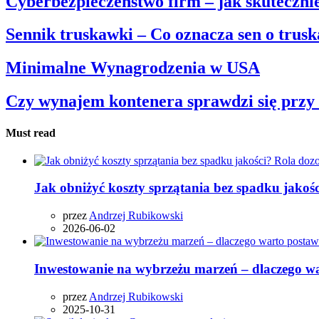
Cyberbezpieczeństwo firm – jak skuteczni
Sennik truskawki – Co oznacza sen o trus
Minimalne Wynagrodzenia w USA
Czy wynajem kontenera sprawdzi się przy 
Must read
Jak obniżyć koszty sprzątania bez spadku jakoś
przez
Andrzej Rubikowski
2026-06-02
Inwestowanie na wybrzeżu marzeń – dlaczego wa
przez
Andrzej Rubikowski
2025-10-31