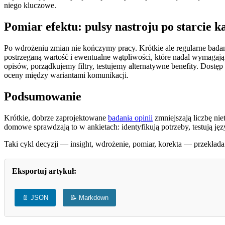
niego kluczowe.
Pomiar efektu: pulsy nastroju po starcie 
Po wdrożeniu zmian nie kończymy pracy. Krótkie ale regularne badan
postrzeganą wartość i ewentualne wątpliwości, które nadal wymagaj
opisów, porządkujemy filtry, testujemy alternatywne benefity. Dostę
oceny między wariantami komunikacji.
Podsumowanie
Krótkie, dobrze zaprojektowane
badania opinii
zmniejszają liczbę ni
domowe sprawdzają to w ankietach: identyfikują potrzeby, testują jęz
Taki cykl decyzji — insight, wdrożenie, pomiar, korekta — przekład
Eksportuj artykuł:
📄 JSON
📝 Markdown