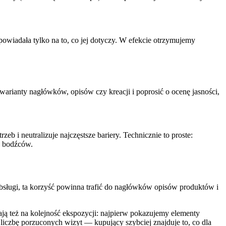
wiadała tylko na to, co jej dotyczy. W efekcie otrzymujemy
arianty nagłówków, opisów czy kreacji i poprosić o ocenę jasności,
eb i neutralizuje najczęstsze bariery. Technicznie to proste:
w bodźców.
bsługi, ta korzyść powinna trafić do nagłówków opisów produktów i
ją też na kolejność ekspozycji: najpierw pokazujemy elementy
a liczbę porzuconych wizyt — kupujący szybciej znajduje to, co dla