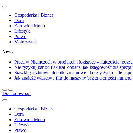
Gospodarka i Biznes
Dom
Zdrowie i Moda
Lifestyle
Prawo
Motoryzacja
News
Praca w Niemczech w produkcji i logistyce – najczęściej posz
Nie ryzykuj kar od fiskusa! Zobacz, jak księgowość dla specja
Stawki godzinowe, dodatki zmianowe i koszty życia – ile na
Jak znaleźć właściwy filtr do maszyny bez znajomości numer
Dochodowo.pl
Gospodarka i Biznes
Dom
Zdrowie i Moda
Lifestyle
Prawo