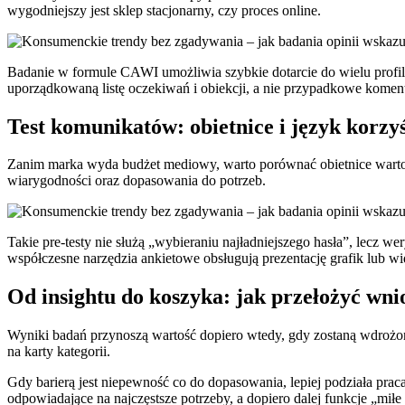
wygodniejszy jest sklep stacjonarny, czy proces online.
Badanie w formule CAWI umożliwia szybkie dotarcie do wielu profil
uporządkowaną listę oczekiwań i obiekcji, a nie przypadkowe koment
Test komunikatów: obietnice i język korzy
Zanim marka wyda budżet mediowy, warto porównać obietnice wartości
wiarygodności oraz dopasowania do potrzeb.
Takie pre-testy nie służą „wybieraniu najładniejszego hasła”, lecz we
współczesne narzędzia ankietowe obsługują prezentację grafik lub w
Od insightu do koszyka: jak przełożyć wnio
Wyniki badań przynoszą wartość dopiero wtedy, gdy zostaną wdrożon
na karty kategorii.
Gdy barierą jest niepewność co do dopasowania, lepiej podziała pr
odpowiadające na najczęstsze potrzeby, a dopiero dalej funkcje „miłe