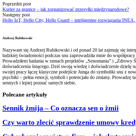
Poprzedni post
Kurier za granicę – jak zorganizować przesyłki międzynarodowe?
Następny post
Hello IoT, Hello City, Hello Guard – inteligentne rozwiązania INEA
Andrzej Rubikowski
Nazywam się Andrzej Rubikowski i od ponad 20 lat zajmuję się interp
ludzkiej świadomości podczas snu zaprowadziła mnie do współpracy z
Prowadziłem badania w ramach projektów „Senomania” i „Zdrowy Świa
doświadczenia śniącego. Dziś swoją wiedzę i doświadczenie dzielę n
swojej pracy łączę klasyczne podejście Junga do symboliki snu z no
psychiki – pełna emocji, symboli i potencjału do zmiany. Prowadzę
sennych i lepiej poznać samych siebie.
Polecane artykuły
Sennik żmija – Co oznacza sen o żmii
Czy warto zlecić sprawdzenie umowy kre