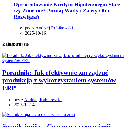
Oprocentowanie Kredytu Hipotecznego: Stałe
czy Zmienne? Poznaj Wady i Zalety Obu
Rozwiązań
przez
Andrzej Rubikowski
2025-10-16
Zainspiruj się
Poradnik: Jak efektywnie zarządzać
produkcją z wykorzystaniem systemów
ERP
przez
Andrzej Rubikowski
2025-12-14
Sennik żmija – Co oznacza sen o żmii