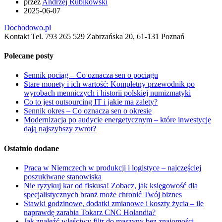
przez
Andrzej Rubikowski
2025-06-07
Dochodowo.pl
Kontakt Tel. 793 265 529 Zabrzańska 20, 61-131 Poznań
Polecane posty
Sennik pociąg – Co oznacza sen o pociągu
Stare monety i ich wartość: Kompletny przewodnik po
wyrobach menniczych i historii polskiej numizmatyki
Co to jest outsourcing IT i jakie ma zalety?
Sennik okres – Co oznacza sen o okresie
Modernizacja po audycie energetycznym – które inwestycje
dają najszybszy zwrot?
Ostatnio dodane
Praca w Niemczech w produkcji i logistyce – najczęściej
poszukiwane stanowiska
Nie ryzykuj kar od fiskusa! Zobacz, jak księgowość dla
specjalistycznych branż może chronić Twój biznes
Stawki godzinowe, dodatki zmianowe i koszty życia – ile
naprawdę zarabia Tokarz CNC Holandia?
Jak znaleźć właściwy filtr do maszyny bez znajomości