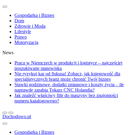
Gospodarka i Biznes
Dom
Zdrowie i Moda
Lifestyle
Prawo
Motoryzacja
News
Praca w Niemczech w produkcji i logistyce – najczęściej
poszukiwane stanowiska
Nie ryzykuj kar od fiskusa! Zobacz, jak księgowość dla
specjalistycznych branż może chronić Twój biznes
Stawki godzinowe, dodatki zmianowe i koszty życia – ile
naprawdę zarabia Tokarz CNC Holandia?
Jak znaleźć właściwy filtr do maszyny bez znajomości
numeru katalogowego?
Dochodowo.pl
Gospodarka i Biznes