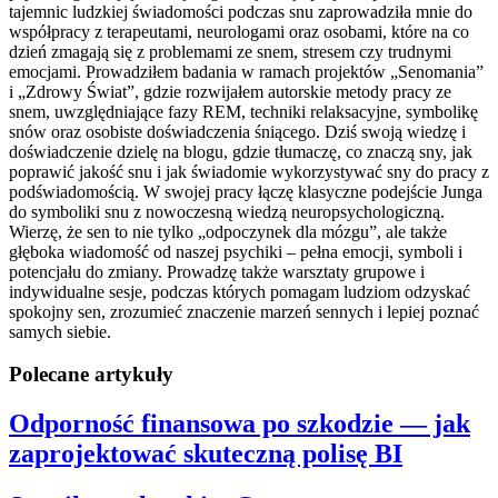
tajemnic ludzkiej świadomości podczas snu zaprowadziła mnie do
współpracy z terapeutami, neurologami oraz osobami, które na co
dzień zmagają się z problemami ze snem, stresem czy trudnymi
emocjami. Prowadziłem badania w ramach projektów „Senomania”
i „Zdrowy Świat”, gdzie rozwijałem autorskie metody pracy ze
snem, uwzględniające fazy REM, techniki relaksacyjne, symbolikę
snów oraz osobiste doświadczenia śniącego. Dziś swoją wiedzę i
doświadczenie dzielę na blogu, gdzie tłumaczę, co znaczą sny, jak
poprawić jakość snu i jak świadomie wykorzystywać sny do pracy z
podświadomością. W swojej pracy łączę klasyczne podejście Junga
do symboliki snu z nowoczesną wiedzą neuropsychologiczną.
Wierzę, że sen to nie tylko „odpoczynek dla mózgu”, ale także
głęboka wiadomość od naszej psychiki – pełna emocji, symboli i
potencjału do zmiany. Prowadzę także warsztaty grupowe i
indywidualne sesje, podczas których pomagam ludziom odzyskać
spokojny sen, zrozumieć znaczenie marzeń sennych i lepiej poznać
samych siebie.
Polecane artykuły
Odporność finansowa po szkodzie — jak
zaprojektować skuteczną polisę BI