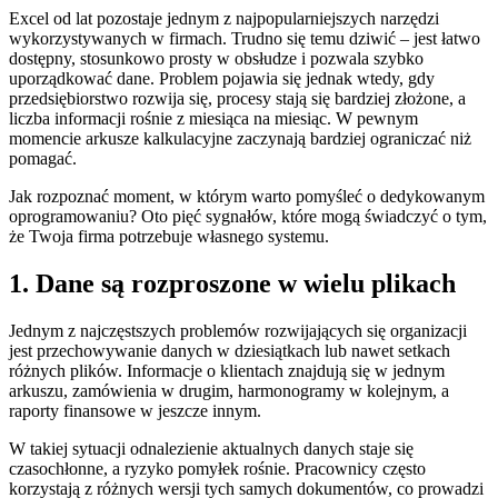
Excel od lat pozostaje jednym z najpopularniejszych narzędzi
wykorzystywanych w firmach. Trudno się temu dziwić – jest łatwo
dostępny, stosunkowo prosty w obsłudze i pozwala szybko
uporządkować dane. Problem pojawia się jednak wtedy, gdy
przedsiębiorstwo rozwija się, procesy stają się bardziej złożone, a
liczba informacji rośnie z miesiąca na miesiąc. W pewnym
momencie arkusze kalkulacyjne zaczynają bardziej ograniczać niż
pomagać.
Jak rozpoznać moment, w którym warto pomyśleć o dedykowanym
oprogramowaniu? Oto pięć sygnałów, które mogą świadczyć o tym,
że Twoja firma potrzebuje własnego systemu.
1. Dane są rozproszone w wielu plikach
Jednym z najczęstszych problemów rozwijających się organizacji
jest przechowywanie danych w dziesiątkach lub nawet setkach
różnych plików. Informacje o klientach znajdują się w jednym
arkuszu, zamówienia w drugim, harmonogramy w kolejnym, a
raporty finansowe w jeszcze innym.
W takiej sytuacji odnalezienie aktualnych danych staje się
czasochłonne, a ryzyko pomyłek rośnie. Pracownicy często
korzystają z różnych wersji tych samych dokumentów, co prowadzi