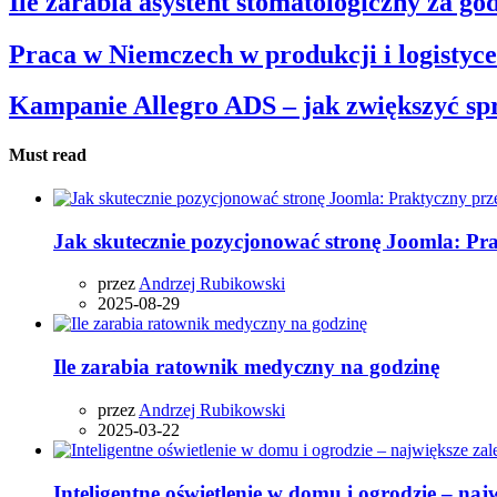
Ile zarabia asystent stomatologiczny za go
Praca w Niemczech w produkcji i logistyce
Kampanie Allegro ADS – jak zwiększyć sp
Must read
Jak skutecznie pozycjonować stronę Joomla: Pr
przez
Andrzej Rubikowski
2025-08-29
Ile zarabia ratownik medyczny na godzinę
przez
Andrzej Rubikowski
2025-03-22
Inteligentne oświetlenie w domu i ogrodzie – najw