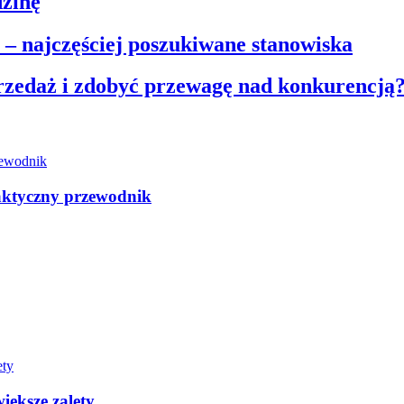
dzinę
 – najczęściej poszukiwane stanowiska
rzedaż i zdobyć przewagę nad konkurencją
aktyczny przewodnik
iększe zalety