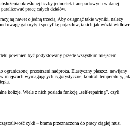
bsłużenia określonej liczby jednostek transportowych w danej
 paraliżować pracę całych działów.
cyjną nawet o jedną trzecią. Aby osiągnąć takie wyniki, należy
od uwagę gabaryty i specyfikę pojazdów, takich jak wózki widłowe
modelu powinien być podyktowany przede wszystkim miejscem
 ograniczonej przestrzeni nadproża. Elastyczny płaszcz, nawijany
ei w miejscach wymagających rygorystycznej kontroli temperatury, jak
iepła.
kolizje. Wiele z nich posiada funkcję „self-repairing”, czyli
zęstotliwość cykli – brama przeznaczona do pracy ciągłej musi