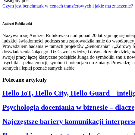
Następny post
Czym jest benchmark w cenach transferowych i jakie ma znaczenie?
Andrzej Rubikowski
Nazywam się Andrzej Rubikowski i od ponad 20 lat zajmuję się interp
ludzkiej świadomości podczas snu zaprowadziła mnie do współpracy z
Prowadziłem badania w ramach projektów „Senomania” i „Zdrowy Świa
doświadczenia śniącego. Dziś swoją wiedzę i doświadczenie dzielę n
swojej pracy łączę klasyczne podejście Junga do symboliki snu z no
psychiki – pełna emocji, symboli i potencjału do zmiany. Prowadzę
sennych i lepiej poznać samych siebie.
Polecane artykuły
Hello IoT, Hello City, Hello Guard – inte
Psychologia doceniania w biznesie – dlacz
Najczęstsze bariery komunikacji interperso