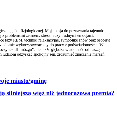
znej, jak i fizjologicznej. Moja pasja do poznawania tajemnic
ię z problemami ze snem, stresem czy trudnymi emocjami.
e fazy REM, techniki relaksacyjne, symbolikę snów oraz osobiste
ak świadomie wykorzystywać sny do pracy z podświadomością. W
dpoczynek dla mózgu”, ale także głęboka wiadomość od naszej
am ludziom odzyskać spokojny sen, zrozumieć znaczenie marzeń
woje miasto/gminę
ją silniejszą więź niż jednorazowa premia?