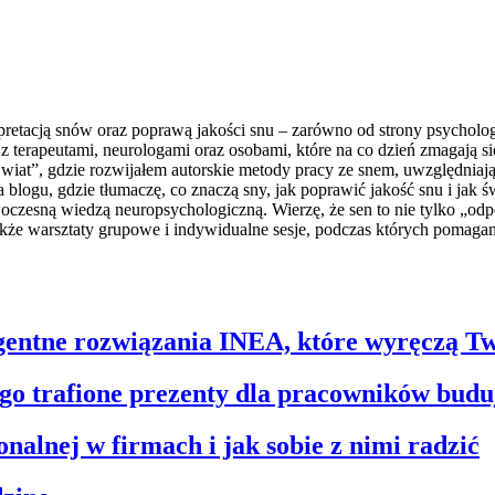
retacją snów oraz poprawą jakości snu – zarówno od strony psychologic
 terapeutami, neurologami oraz osobami, które na co dzień zmagają s
t”, gdzie rozwijałem autorskie metody pracy ze snem, uwzględniając
a blogu, gdzie tłumaczę, co znaczą sny, jak poprawić jakość snu i j
woczesną wiedzą neuropsychologiczną. Wierzę, że sen to nie tylko „o
 także warsztaty grupowe i indywidualne sesje, podczas których pomag
ligentne rozwiązania INEA, które wyręczą T
ego trafione prezenty dla pracowników budu
nalnej w firmach i jak sobie z nimi radzić