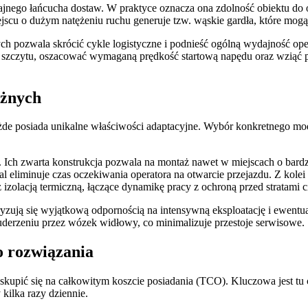
ajnego łańcucha dostaw. W praktyce oznacza ona zdolność obiektu do o
jscu o dużym natężeniu ruchu generuje tzw. wąskie gardła, które mogą
 pozwala skrócić cykle logistyczne i podnieść ogólną wydajność opera
 szczytu, oszacować wymaganą prędkość startową napędu oraz wziąć p
eżnych
ażde posiada unikalne właściwości adaptacyjne. Wybór konkretnego 
Ich zwarta konstrukcja pozwala na montaż nawet w miejscach o bardzo
mal eliminuje czas oczekiwania operatora na otwarcie przejazdu. Z kol
zolacją termiczną, łączące dynamikę pracy z ochroną przed stratami c
ją się wyjątkową odpornością na intensywną eksploatację i ewentualne 
erzeniu przez wózek widłowy, co minimalizuje przestoje serwisowe.
o rozwiązania
kupić się na całkowitym koszcie posiadania (TCO). Kluczowa jest tu c
 kilka razy dziennie.