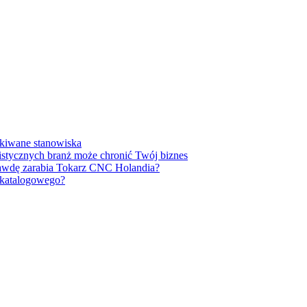
ukiwane stanowiska
listycznych branż może chronić Twój biznes
prawdę zarabia Tokarz CNC Holandia?
u katalogowego?