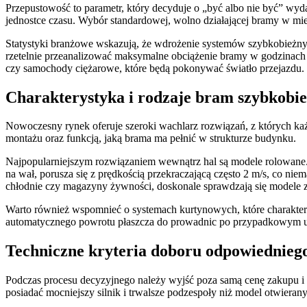
Przepustowość to parametr, który decyduje o „być albo nie być” wyd
jednostce czasu. Wybór standardowej, wolno działającej bramy w mie
Statystyki branżowe wskazują, że wdrożenie systemów szybkobieżnych
rzetelnie przeanalizować maksymalne obciążenie bramy w godzinach
czy samochody ciężarowe, które będą pokonywać światło przejazdu.
Charakterystyka i rodzaje bram szybkobi
Nowoczesny rynek oferuje szeroki wachlarz rozwiązań, z których k
montażu oraz funkcją, jaką brama ma pełnić w strukturze budynku.
Najpopularniejszym rozwiązaniem wewnątrz hal są modele rolowane. 
na wał, porusza się z prędkością przekraczającą często 2 m/s, co nie
chłodnie czy magazyny żywności, doskonale sprawdzają się modele z i
Warto również wspomnieć o systemach kurtynowych, które charakteryzu
automatycznego powrotu płaszcza do prowadnic po przypadkowym ud
Techniczne kryteria doboru odpowiednieg
Podczas procesu decyzyjnego należy wyjść poza samą cenę zakupu i s
posiadać mocniejszy silnik i trwalsze podzespoły niż model otwierany