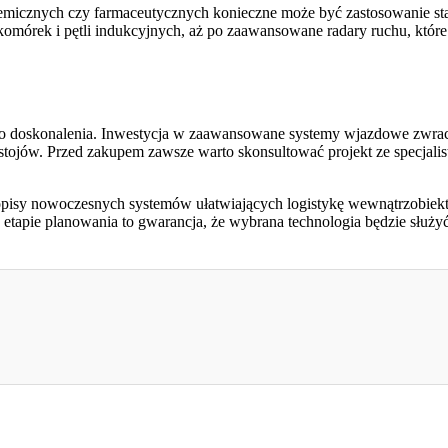
emicznych czy farmaceutycznych konieczne może być zastosowanie sta
komórek i pętli indukcyjnych, aż po zaawansowane radary ruchu, które 
łego doskonalenia. Inwestycja w zaawansowane systemy wjazdowe zwraca
stojów. Przed zakupem zawsze warto skonsultować projekt ze specjali
opisy nowoczesnych systemów ułatwiających logistykę wewnątrzobiekt
a etapie planowania to gwarancja, że wybrana technologia będzie służy