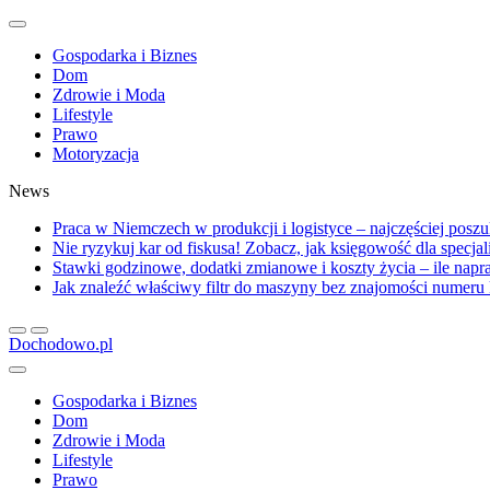
Gospodarka i Biznes
Dom
Zdrowie i Moda
Lifestyle
Prawo
Motoryzacja
News
Praca w Niemczech w produkcji i logistyce – najczęściej posz
Nie ryzykuj kar od fiskusa! Zobacz, jak księgowość dla specja
Stawki godzinowe, dodatki zmianowe i koszty życia – ile na
Jak znaleźć właściwy filtr do maszyny bez znajomości numer
Dochodowo.pl
Gospodarka i Biznes
Dom
Zdrowie i Moda
Lifestyle
Prawo