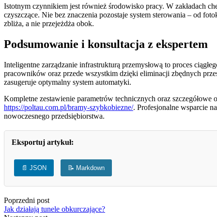
Istotnym czynnikiem jest również środowisko pracy. W zakładach ch
czyszczące. Nie bez znaczenia pozostaje system sterowania – od foto
zbliża, a nie przejeżdża obok.
Podsumowanie i konsultacja z ekspertem
Inteligentne zarządzanie infrastrukturą przemysłową to proces ciąg
pracowników oraz przede wszystkim dzięki eliminacji zbędnych prze
zasugeruje optymalny system automatyki.
Kompletne zestawienie parametrów technicznych oraz szczegółowe 
https://poltau.com.pl/bramy-szybkobiezne/
. Profesjonalne wsparcie n
nowoczesnego przedsiębiorstwa.
Eksportuj artykuł:
📄 JSON
📝 Markdown
Poprzedni post
Jak działają tunele obkurczające?