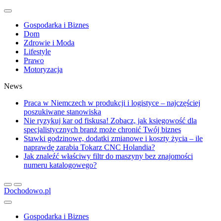
Gospodarka i Biznes
Dom
Zdrowie i Moda
Lifestyle
Prawo
Motoryzacja
News
Praca w Niemczech w produkcji i logistyce – najczęściej
poszukiwane stanowiska
Nie ryzykuj kar od fiskusa! Zobacz, jak księgowość dla
specjalistycznych branż może chronić Twój biznes
Stawki godzinowe, dodatki zmianowe i koszty życia – ile
naprawdę zarabia Tokarz CNC Holandia?
Jak znaleźć właściwy filtr do maszyny bez znajomości
numeru katalogowego?
Dochodowo.pl
Gospodarka i Biznes