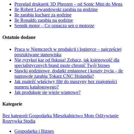
Przegląd drukarek 3D Phrozen – od Sonic Mini do Mega
Ile Robert Lewandowski zarabia na godzinę
Ile zarabia kucharz za godzinę
Ile Ronaldo zarabia na godzinę
Sennik motor – Co oznacza sen o motorze
Ostatnio dodane
Praca w Niemczech w produkcji i logistyce – najczęściej
poszukiwane stanowiska
Nie ryzykuj kar od fiskusa! Zobacz, jak księgowość dla
specjalistycznych branż może chronić Twój biznes
Stawki godzinowe, dodatki zmianowe i koszty życia – ile
naprawdę zarabia Tokarz CNC Holandia?
Jak znaleźć właściwy filtr do maszyny bez znajomości
numeru katalogowego?
Jak produkuje się wieże wiatrowe?
Kategorie
Bez kategorii
Gospodarka
Mieszkalnictwo
Moto
Odżywianie
Rozrywka
Studia
Gospodarka i Biznes