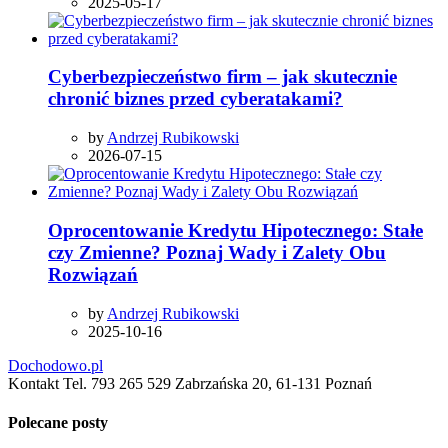
2025-05-17
Cyberbezpieczeństwo firm – jak skutecznie
chronić biznes przed cyberatakami?
by
Andrzej Rubikowski
2026-07-15
Oprocentowanie Kredytu Hipotecznego: Stałe
czy Zmienne? Poznaj Wady i Zalety Obu
Rozwiązań
by
Andrzej Rubikowski
2025-10-16
Dochodowo.pl
Kontakt Tel. 793 265 529 Zabrzańska 20, 61-131 Poznań
Polecane posty