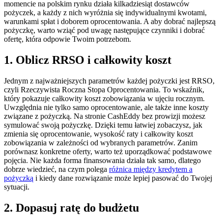
momencie na polskim rynku działa kilkadziesiąt dostawców
pożyczek, a każdy z nich wyróżnia się indywidualnymi kwotami,
warunkami spłat i doborem oprocentowania. A aby dobrać najlepszą
pożyczkę, warto wziąć pod uwagę następujące czynniki i dobrać
ofertę, która odpowie Twoim potrzebom.
1. Oblicz RRSO i całkowity koszt
Jednym z najważniejszych parametrów każdej pożyczki jest RRSO,
czyli Rzeczywista Roczna Stopa Oprocentowania. To wskaźnik,
który pokazuje całkowity koszt zobowiązania w ujęciu rocznym.
Uwzględnia nie tylko samo oprocentowanie, ale także inne koszty
związane z pożyczką. Na stronie CashEddy bez prowizji możesz
symulować swoją pożyczkę. Dzięki temu łatwiej zobaczysz, jak
zmienia się oprocentowanie, wysokość raty i całkowity koszt
zobowiązania w zależności od wybranych parametrów. Zanim
porównasz konkretne oferty, warto też uporządkować podstawowe
pojęcia. Nie każda forma finansowania działa tak samo, dlatego
dobrze wiedzieć, na czym polega
różnica między kredytem a
pożyczką
i kiedy dane rozwiązanie może lepiej pasować do Twojej
sytuacji.
2. Dopasuj ratę do budżetu