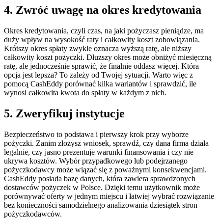
4. Zwróć uwagę na okres kredytowania
Okres kredytowania, czyli czas, na jaki pożyczasz pieniądze, ma
duży wpływ na wysokość raty i całkowity koszt zobowiązania.
Krótszy okres spłaty zwykle oznacza wyższą ratę, ale niższy
całkowity koszt pożyczki. Dłuższy okres może obniżyć miesięczną
ratę, ale jednocześnie sprawić, że finalnie oddasz więcej. Która
opcja jest lepsza? To zależy od Twojej sytuacji. Warto więc z
pomocą CashEddy porównać kilka wariantów i sprawdzić, ile
wynosi całkowita kwota do spłaty w każdym z nich.
5. Zweryfikuj instytucje
Bezpieczeństwo to podstawa i pierwszy krok przy wyborze
pożyczki. Zanim złożysz wniosek, sprawdź, czy dana firma działa
legalnie, czy jasno prezentuje warunki finansowania i czy nie
ukrywa kosztów. Wybór przypadkowego lub podejrzanego
pożyczkodawcy może wiązać się z poważnymi konsekwencjami.
CashEddy posiada bazę danych, która zawiera sprawdzonych
dostawców pożyczek w Polsce. Dzięki temu użytkownik może
porównywać oferty w jednym miejscu i łatwiej wybrać rozwiązanie
bez konieczności samodzielnego analizowania dziesiątek stron
pożyczkodawców.