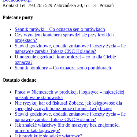
Kontakt Tel. 793 265 529 Zabrzańska 20, 61-131 Poznań
Polecane posty
Sennik mrówki – Co oznacza sen o mrówkach
Czy wynajem kontenera sprawdzi się przy krótkich
projektach?
Stawki godzinowe, dodatki zmianowe i koszty życia – ile
naprawdę zarabia Tokarz CNC Holandia?
Umorzenie egzekucji komorniczej – co to dla Ciebie
oznacza?
Sennik pomidory – Co oznacza sen o pomidorach
Ostatnio dodane
Praca w Niemczech w produkcji i logistyce – najczęściej
poszukiwane stanowiska
Nie ryzykuj kar od fiskusa! Zobacz, jak księgowość dla
specjalistycznych branż może chronić Twój biznes
Stawki godzinowe, dodatki zmianowe i koszty życia – ile
naprawdę zarabia Tokarz CNC Holandia?
Jak znaleźć właściwy filtr do maszyny bez znajomości
numeru katalogowego?
Jak produkuje się wieże wiatrowe?