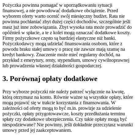
Pożyczka powinna pomagać w uporządkowaniu sytuacji
finansowej, a nie powodować dodatkowe obciążenie. Przed
wyborem oferty warto ocenić swój miesięczny budżet. Rata nie
powinna pochłaniać zbyt dużej części dochodów, szczególnie jeśli
masz już inne zobowiązania. Zbyt wysoka rata może prowadzić do
opóźnień w spłacie, a te z kolei mogą oznaczać dodatkowe koszty.
Firmy pożyczkowe często są bardziej elastyczne niż banki.
Pożyczkodawcy mogą udzielać finansowania osobom, które z
powodu braku stałej umowy o pracę nie zawsze mają szansę na
kredyt bankowy. Znaczenie może mieć regularny dochód, na
przykład z emerytury, renty, stypendium, umowy cywilnoprawnej
lub prowadzenia własnej działalności gospodarczej.
3. Porównaj opłaty dodatkowe
Przy wyborze pożyczki nie należy patrzeć wyłącznie na kwotę,
którą otrzymasz na konto. Równie ważne są wszystkie opłaty, które
mogą pojawić się w trakcie korzystania z finansowania. W
zależności od oferty mogą to być m.in. prowizje za udzielenie
pożyczki, opłaty przygotowawcze, koszty przedłużania terminu
spłaty czy dodatkowe ubezpieczenia. Czy takie opłaty mogą być
niespodziewane? Nie powinny, jeśli dokładnie przeczytasz warunki
umowy przed jej zaakceptowaniem.