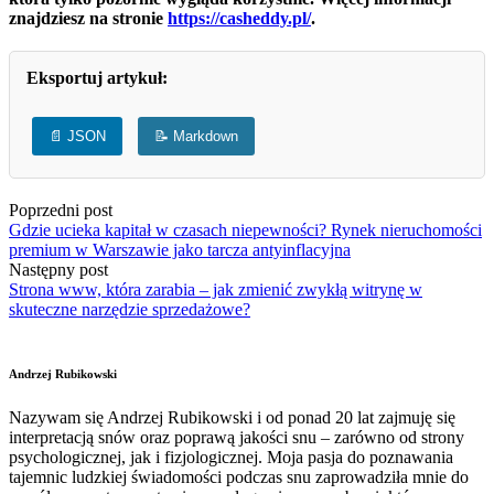
znajdziesz na stronie
https://casheddy.pl/
.
Eksportuj artykuł:
📄 JSON
📝 Markdown
Poprzedni post
Gdzie ucieka kapitał w czasach niepewności? Rynek nieruchomości
premium w Warszawie jako tarcza antyinflacyjna
Następny post
Strona www, która zarabia – jak zmienić zwykłą witrynę w
skuteczne narzędzie sprzedażowe?
Andrzej Rubikowski
Nazywam się Andrzej Rubikowski i od ponad 20 lat zajmuję się
interpretacją snów oraz poprawą jakości snu – zarówno od strony
psychologicznej, jak i fizjologicznej. Moja pasja do poznawania
tajemnic ludzkiej świadomości podczas snu zaprowadziła mnie do