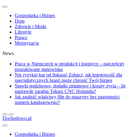
Gospodarka i Biznes
Dom
Zdrowie i Moda
Lifestyle
Prawo
Motoryzacja
News
Praca w Niemczech w produkcji i logistyce – najczęściej
poszukiwane stanowiska
Nie ryzykuj kar od fiskusa! Zobacz, jak księgowość dla
specjalistycznych branż może chronić Twój biznes
Stawki godzinowe, dodatki zmianowe i koszty życia – ile
naprawdę zarabia Tokarz CNC Holandia?
Jak znaleźć właściwy filtr do maszyny bez znajomości
numeru katalogowego?
Dochodowo.pl
Gospodarka i Biznes