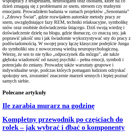
współpracy z terapeutami, neurologami oraz osobami, które na co
dzień zmagają się z problemami ze snem, stresem czy trudnymi
emocjami. Prowadziłem badania w ramach projektów „Senomania”
i „Zdrowy Świat”, gdzie rozwijałem autorskie metody pracy ze
snem, uwzględniające fazy REM, techniki relaksacyjne, symbolikę
snów oraz osobiste doświadczenia śniącego. Dziś swoją wiedzę i
doświadczenie dzielę na blogu, gdzie tłumaczę, co znaczą sny, jak
poprawić jakość snu i jak świadomie wykorzystywać sny do pracy z
podświadomością. W swojej pracy łączę klasyczne podejście Junga
do symboliki snu z nowoczesną wiedzą neuropsychologiczną.
Wierzę, że sen to nie tylko „odpoczynek dla mózgu”, ale także
głęboka wiadomość od naszej psychiki – pełna emocji, symboli i
potencjału do zmiany. Prowadzę także warsztaty grupowe i
indywidualne sesje, podczas których pomagam ludziom odzyskać
spokojny sen, zrozumieć znaczenie marzeń sennych i lepiej poznać
samych siebie.
Polecane artykuły
Ile zarabia murarz na godzinę
Kompletny przewodnik po częściach do
rolek – jak wybrać i dbać o komponenty