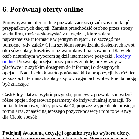
6. Porównaj oferty online
Porównywanie ofert online pozwala zaoszczędzić czas i uniknąć
przypadkowych decyzji. Zamiast przechodzić osobno przez strony
wielu firm, możesz skorzystać z narzędzia, które zbiera
najważniejsze informacje w jednym miejscu. To szczególnie
pomocne, gdy zależy Ci na szybkim sprawdzeniu dostępnych kwot,
okresów spłaty, kosztów oraz warunków finansowania. Dla wielu
osób naturalnym wyborem są dziś internetowe pożyczki i
kredyty
online
. Pozwalają przejść przez proces zdalnie, bez wizyty w
placówce i z szybkim dostępem do informacji o dostępnych
opcjach. Nadal jednak warto porównać kilka propozycji, bo różnice
w kosztach, terminach spłaty czy wymaganiach wobec klienta mogą
być znaczące.
CashEddy ułatwia wybór pożyczki, ponieważ pozwala sprawdzić
różne opcje i dopasować parametry do indywidualnej sytuacji. To
portal internetowy, który pozwala Ci, poprzez wypełnienie prostego
formularza, znaleźć najlepszego pożyczkodawcę i robi to w łatwy
dla Ciebie sposób.
Podejmij świadomą decyzję i ogranicz ryzyko wyboru oferty,
która tylko pozornie wygląda korzystnie. Więcej informacji