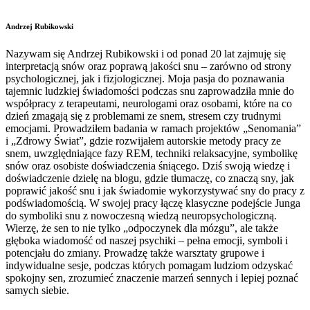
Andrzej Rubikowski
Nazywam się Andrzej Rubikowski i od ponad 20 lat zajmuję się
interpretacją snów oraz poprawą jakości snu – zarówno od strony
psychologicznej, jak i fizjologicznej. Moja pasja do poznawania
tajemnic ludzkiej świadomości podczas snu zaprowadziła mnie do
współpracy z terapeutami, neurologami oraz osobami, które na co
dzień zmagają się z problemami ze snem, stresem czy trudnymi
emocjami. Prowadziłem badania w ramach projektów „Senomania”
i „Zdrowy Świat”, gdzie rozwijałem autorskie metody pracy ze
snem, uwzględniające fazy REM, techniki relaksacyjne, symbolikę
snów oraz osobiste doświadczenia śniącego. Dziś swoją wiedzę i
doświadczenie dzielę na blogu, gdzie tłumaczę, co znaczą sny, jak
poprawić jakość snu i jak świadomie wykorzystywać sny do pracy z
podświadomością. W swojej pracy łączę klasyczne podejście Junga
do symboliki snu z nowoczesną wiedzą neuropsychologiczną.
Wierzę, że sen to nie tylko „odpoczynek dla mózgu”, ale także
głęboka wiadomość od naszej psychiki – pełna emocji, symboli i
potencjału do zmiany. Prowadzę także warsztaty grupowe i
indywidualne sesje, podczas których pomagam ludziom odzyskać
spokojny sen, zrozumieć znaczenie marzeń sennych i lepiej poznać
samych siebie.