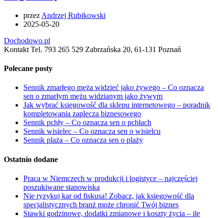
przez
Andrzej Rubikowski
2025-05-20
Dochodowo.pl
Kontakt Tel. 793 265 529 Zabrzańska 20, 61-131 Poznań
Polecane posty
Sennik zmarłego męża widzieć jako żywego – Co oznacza
sen o zmarłym mężu widzianym jako żywym
Jak wybrać księgowość dla sklepu internetowego – poradnik
kompletowania zaplecza biznesowego
Sennik pchły – Co oznacza sen o pchłach
Sennik wisielec – Co oznacza sen o wisielcu
Sennik plaża – Co oznacza sen o plaży
Ostatnio dodane
Praca w Niemczech w produkcji i logistyce – najczęściej
poszukiwane stanowiska
Nie ryzykuj kar od fiskusa! Zobacz, jak księgowość dla
specjalistycznych branż może chronić Twój biznes
Stawki godzinowe, dodatki zmianowe i koszty życia – ile