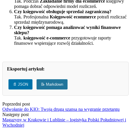
Tak. Podczas
Zakładanie firmy dla ecommerce
księgowy
pomaga dobrać odpowiedni model rozliczeń.
Czy księgowość obsługuje sprzedaż zagraniczną?
Tak. Profesjonalna
Księgowość ecommerce
potrafi rozliczać
sprzedaż międzynarodową.
Czy księgowość pomaga analizować wyniki finansowe
sklepu?
Tak.
księgowość e-commerce
przygotowuje raporty
finansowe wspierające rozwój działalności.
Eksportuj artykuł:
📄 JSON
📝 Markdown
Poprzedni post
Odwołanie do KIO: Twoja druga szansa na wygranie przetargu
Następny post
Magazyny w Krakowie i Lublinie – logistyka Polski Południowej i
Wschodniej