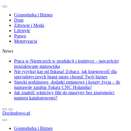
Gospodarka i Biznes
Dom
Zdrowie i Moda
Lifestyle
Prawo
Motoryzacja
News
Praca w Niemczech w produkcji i logistyce – najczęściej
poszukiwane stanowiska
Nie ryzykuj kar od fiskusa! Zobacz, jak księgowość dla
specjalistycznych branż może chronić Twój biznes
Stawki godzinowe, dodatki zmianowe i koszty życia – ile
naprawdę zarabia Tokarz CNC Holandia?
Jak znaleźć właściwy filtr do maszyny bez znajomości
numeru katalogowego?
Dochodowo.pl
Gospodarka i Biznes