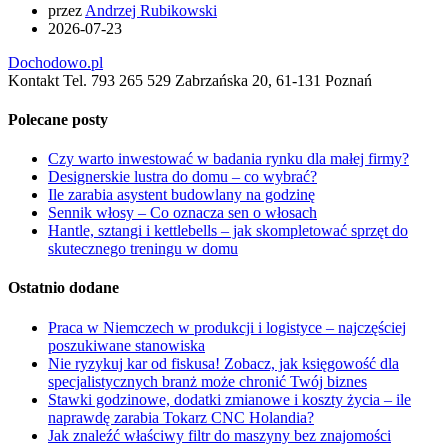
przez
Andrzej Rubikowski
2026-07-23
Dochodowo.pl
Kontakt Tel. 793 265 529 Zabrzańska 20, 61-131 Poznań
Polecane posty
Czy warto inwestować w badania rynku dla małej firmy?
Designerskie lustra do domu – co wybrać?
Ile zarabia asystent budowlany na godzinę
Sennik włosy – Co oznacza sen o włosach
Hantle, sztangi i kettlebells – jak skompletować sprzęt do
skutecznego treningu w domu
Ostatnio dodane
Praca w Niemczech w produkcji i logistyce – najczęściej
poszukiwane stanowiska
Nie ryzykuj kar od fiskusa! Zobacz, jak księgowość dla
specjalistycznych branż może chronić Twój biznes
Stawki godzinowe, dodatki zmianowe i koszty życia – ile
naprawdę zarabia Tokarz CNC Holandia?
Jak znaleźć właściwy filtr do maszyny bez znajomości