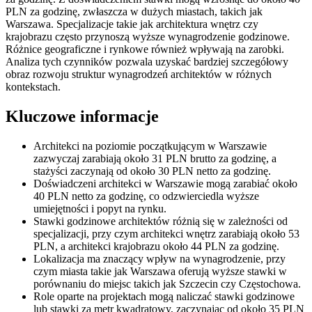
PLN za godzinę, zwłaszcza w dużych miastach, takich jak
Warszawa. Specjalizacje takie jak architektura wnętrz czy
krajobrazu często przynoszą wyższe wynagrodzenie godzinowe.
Różnice geograficzne i rynkowe również wpływają na zarobki.
Analiza tych czynników pozwala uzyskać bardziej szczegółowy
obraz rozwoju struktur wynagrodzeń architektów w różnych
kontekstach.
Kluczowe informacje
Architekci na poziomie początkującym w Warszawie
zazwyczaj zarabiają około 31 PLN brutto za godzinę, a
stażyści zaczynają od około 30 PLN netto za godzinę.
Doświadczeni architekci w Warszawie mogą zarabiać około
40 PLN netto za godzinę, co odzwierciedla wyższe
umiejętności i popyt na rynku.
Stawki godzinowe architektów różnią się w zależności od
specjalizacji, przy czym architekci wnętrz zarabiają około 53
PLN, a architekci krajobrazu około 44 PLN za godzinę.
Lokalizacja ma znaczący wpływ na wynagrodzenie, przy
czym miasta takie jak Warszawa oferują wyższe stawki w
porównaniu do miejsc takich jak Szczecin czy Częstochowa.
Role oparte na projektach mogą naliczać stawki godzinowe
lub stawki za metr kwadratowy, zaczynając od około 35 PLN