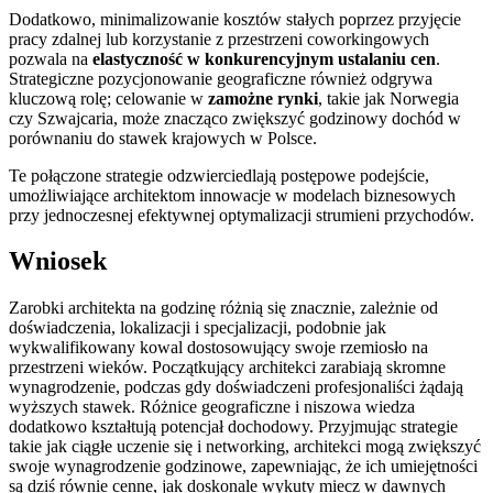
Dodatkowo, minimalizowanie kosztów stałych poprzez przyjęcie
pracy zdalnej lub korzystanie z przestrzeni coworkingowych
pozwala na
elastyczność w konkurencyjnym ustalaniu cen
.
Strategiczne pozycjonowanie geograficzne również odgrywa
kluczową rolę; celowanie w
zamożne rynki
, takie jak Norwegia
czy Szwajcaria, może znacząco zwiększyć godzinowy dochód w
porównaniu do stawek krajowych w Polsce.
Te połączone strategie odzwierciedlają postępowe podejście,
umożliwiające architektom innowacje w modelach biznesowych
przy jednoczesnej efektywnej optymalizacji strumieni przychodów.
Wniosek
Zarobki architekta na godzinę różnią się znacznie, zależnie od
doświadczenia, lokalizacji i specjalizacji, podobnie jak
wykwalifikowany kowal dostosowujący swoje rzemiosło na
przestrzeni wieków. Początkujący architekci zarabiają skromne
wynagrodzenie, podczas gdy doświadczeni profesjonaliści żądają
wyższych stawek. Różnice geograficzne i niszowa wiedza
dodatkowo kształtują potencjał dochodowy. Przyjmując strategie
takie jak ciągłe uczenie się i networking, architekci mogą zwiększyć
swoje wynagrodzenie godzinowe, zapewniając, że ich umiejętności
są dziś równie cenne, jak doskonale wykuty miecz w dawnych