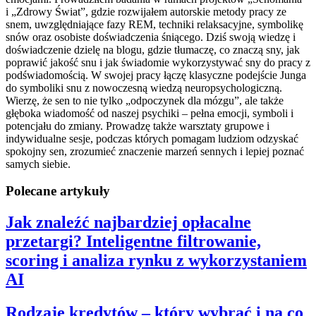
i „Zdrowy Świat”, gdzie rozwijałem autorskie metody pracy ze
snem, uwzględniające fazy REM, techniki relaksacyjne, symbolikę
snów oraz osobiste doświadczenia śniącego. Dziś swoją wiedzę i
doświadczenie dzielę na blogu, gdzie tłumaczę, co znaczą sny, jak
poprawić jakość snu i jak świadomie wykorzystywać sny do pracy z
podświadomością. W swojej pracy łączę klasyczne podejście Junga
do symboliki snu z nowoczesną wiedzą neuropsychologiczną.
Wierzę, że sen to nie tylko „odpoczynek dla mózgu”, ale także
głęboka wiadomość od naszej psychiki – pełna emocji, symboli i
potencjału do zmiany. Prowadzę także warsztaty grupowe i
indywidualne sesje, podczas których pomagam ludziom odzyskać
spokojny sen, zrozumieć znaczenie marzeń sennych i lepiej poznać
samych siebie.
Polecane artykuły
Jak znaleźć najbardziej opłacalne
przetargi? Inteligentne filtrowanie,
scoring i analiza rynku z wykorzystaniem
AI
Rodzaje kredytów – który wybrać i na co