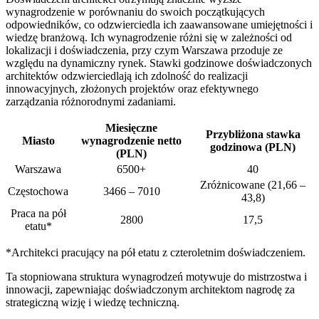
wynagrodzenie w porównaniu do swoich początkujących
odpowiedników, co odzwierciedla ich zaawansowane umiejętności i
wiedzę branżową. Ich wynagrodzenie różni się w zależności od
lokalizacji i doświadczenia, przy czym Warszawa przoduje ze
względu na dynamiczny rynek. Stawki godzinowe doświadczonych
architektów odzwierciedlają ich zdolność do realizacji
innowacyjnych, złożonych projektów oraz efektywnego
zarządzania różnorodnymi zadaniami.
Miesięczne
Przybliżona stawka
Miasto
wynagrodzenie netto
godzinowa (PLN)
(PLN)
Warszawa
6500+
40
Zróżnicowane (21,66 –
Częstochowa
3466 – 7010
43,8)
Praca na pół
2800
17,5
etatu*
*Architekci pracujący na pół etatu z czteroletnim doświadczeniem.
Ta stopniowana struktura wynagrodzeń motywuje do mistrzostwa i
innowacji, zapewniając doświadczonym architektom nagrodę za
strategiczną wizję i wiedzę techniczną.