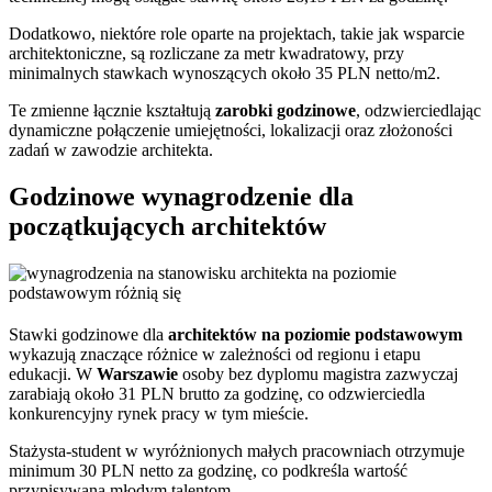
Dodatkowo, niektóre role oparte na projektach, takie jak wsparcie
architektoniczne, są rozliczane za metr kwadratowy, przy
minimalnych stawkach wynoszących około 35 PLN netto/m2.
Te zmienne łącznie kształtują
zarobki godzinowe
, odzwierciedlając
dynamiczne połączenie umiejętności, lokalizacji oraz złożoności
zadań w zawodzie architekta.
Godzinowe wynagrodzenie dla
początkujących architektów
Stawki godzinowe dla
architektów na poziomie podstawowym
wykazują znaczące różnice w zależności od regionu i etapu
edukacji. W
Warszawie
osoby bez dyplomu magistra zazwyczaj
zarabiają około 31 PLN brutto za godzinę, co odzwierciedla
konkurencyjny rynek pracy w tym mieście.
Stażysta-student w wyróżnionych małych pracowniach otrzymuje
minimum 30 PLN netto za godzinę, co podkreśla wartość
przypisywaną młodym talentom.