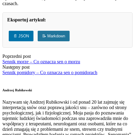
czasach.
Eksportuj artykuł:
📄 JSON
📝 Markdown
Poprzedni post
Sennik morze – Co oznacza sen o morzu
Następny post
Sennik pomidory – Co oznacza sen o pomidorach
Andrzej Rubikowski
Nazywam się Andrzej Rubikowski i od ponad 20 lat zajmuję się
interpretacją snów oraz poprawą jakości snu – zarówno od strony
psychologicznej, jak i fizjologicznej. Moja pasja do poznawania
tajemnic ludzkiej świadomości podczas snu zaprowadziła mnie do
współpracy z terapeutami, neurologami oraz osobami, które na co
dzień zmagają się z problemami ze snem, stresem czy trudnymi
emocjami. Prowadziłem badania w ramach projektów „Senomania”