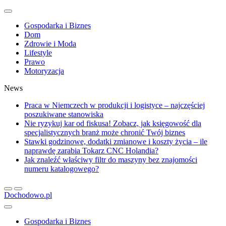
Gospodarka i Biznes
Dom
Zdrowie i Moda
Lifestyle
Prawo
Motoryzacja
News
Praca w Niemczech w produkcji i logistyce – najczęściej
poszukiwane stanowiska
Nie ryzykuj kar od fiskusa! Zobacz, jak księgowość dla
specjalistycznych branż może chronić Twój biznes
Stawki godzinowe, dodatki zmianowe i koszty życia – ile
naprawdę zarabia Tokarz CNC Holandia?
Jak znaleźć właściwy filtr do maszyny bez znajomości
numeru katalogowego?
Dochodowo.pl
Gospodarka i Biznes