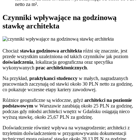
netto za m².
Czynniki wpływające na godzinową
stawkę architekta
Chociaż
stawka godzinowa architekta
różni się znacznie, jest
przede wszystkim uzależniona od takich czynników jak poziom
doświadczenia
, lokalizacja geograficzna oraz specyfika
wykonywanych
prac architektonicznych
.
Na przykład,
praktykanci studenccy
w małych, nagradzanych
pracowniach zaczynają od stawki około 30 PLN netto za godzinę,
co pokazuje wczesne etapy kariery zawodowej.
Różnice geograficzne są widoczne, gdyż
architekci na poziomie
podstawowym
w Warszawie zarabiają około 25 PLN za godzinę,
podczas gdy młodsi architekci wnętrz w Gdańsku osiągają nieco
wyższą stawkę, około 25,67 PLN za godzinę.
Doświadczenie również wpływa na wynagrodzenie; architekci z
trzyletnim doświadczeniem w przygotowywaniu dokumentacji
technicznej mogą osiągać stawkę około 28,13 PLN za godzinę.